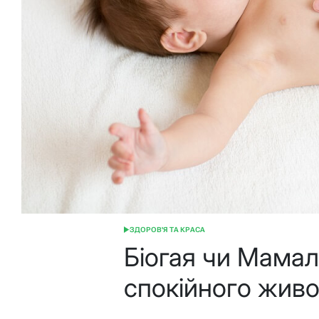
ЗДОРОВ'Я ТА КРАСА
ОПУБЛІКУВАТИ
У
Біогая чи Мамал
спокійного жив