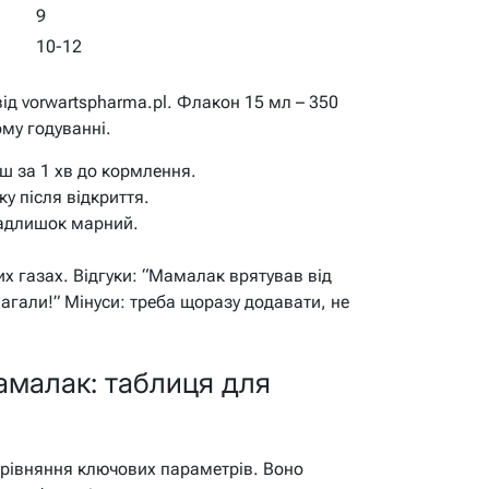
9
10-12
від vorwartspharma.pl. Флакон 15 мл – 350
ому годуванні.
іш за 1 хв до кормлення.
у після відкриття.
надлишок марний.
их газах. Відгуки: “Мамалак врятував від
агали!” Мінуси: треба щоразу додавати, не
Мамалак: таблиця для
орівняння ключових параметрів. Воно