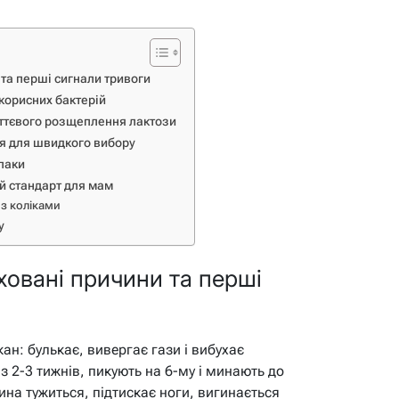
 та перші сигнали тривоги
 корисних бактерій
ттєвого розщеплення лактози
ця для швидкого вибору
паки
й стандарт для мам
 з коліками
у
ховані причини та перші
н: булькає, вивергає гази і вибухає
з 2-3 тижнів, пикують на 6-му і минають до
ина тужиться, підтискає ноги, вигинається