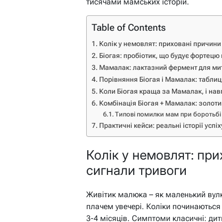
тисячами мамських історій.
Table of Contents
Колік у немовлят: приховані причини
Біогая: пробіотик, що будує фортецю
Мамалак: лактазний фермент для ми
Порівняння Біогая і Мамалак: табли
Коли Біогая краща за Мамалак, і нав
Комбінація Біогая + Мамалак: золоти
Типові помилки мам при боротьбі
Практичні кейси: реальні історії успіх
Колік у немовлят: при
сигнали тривоги
Живітик малюка – як маленький вулка
плачем увечері. Коліки починаються 
3-4 місяців. Симптоми класичні: дит