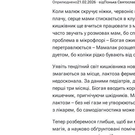
Оприлюднено
21.02.2026
від
Понька Святосла
Коли малюк скручує ніжки, червоніє в
плачу, серце мами стискається в клуб
кишківник ще вчиться працювати з 
часто звучать у розмовах мам, бо с
проблема в мікрофлорі – Біогая ожив
перетравлюється – Мамалак розщепл
дуетом, бо коліки рідко бувають від 
Уявіть тендітний світ кишківника н
змагаються за місце, лактоза ферме
недосконала. За даними педіатрів, 
перші три місяці. Біогая вводить кор
кишечник, пригнічуючи шкідників. М
лактози – без неї гази не утворюютьс
з лікарем, бо самодіагностика може
Тепер розберемося глибше, щоб ви мо
магія, а науково обґрунтовані помі