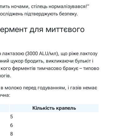
пить ночами, стілець нормалізувався!”
досліджень підтверджують безпеку.
фермент для миттєвого
ю лактазою (3000 ALU/мл), що ріже лактозу
чний цукор бродить, викликаючи булькіт і
 у кого ферментів тимчасово бракує – типово
огів.
 в молоко перед годуванням, і газів немає
очна:
Кількість крапель
5
6
8