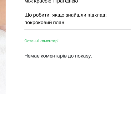
між красою і трагедією
Що робити, якщо знайшли підклад:
покроковий план
Останні коментарі
Немає коментарів до показу.