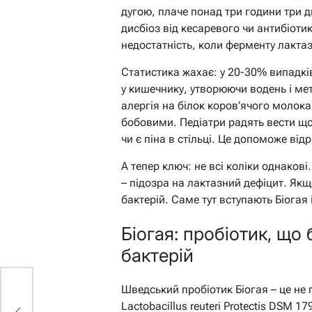
дугою, плаче понад три години три дн
дисбіоз від кесаревого чи антибіоти
недостатність, коли ферменту лакта
Статистика жахає: у 20-30% випадків
у кишечнику, утворюючи водень і мет
алергія на білок коров’ячого молока 
бобовими. Педіатри радять вести що
чи є піна в стільці. Це допоможе відр
А тепер ключ: не всі коліки однаков
– підозра на лактазний дефіцит. Якщ
бактерій. Саме тут вступають Біогая
Біогая: пробіотик, щ
бактерій
Шведський пробіотик Біогая – це не 
Lactobacillus reuteri Protectis DSM 