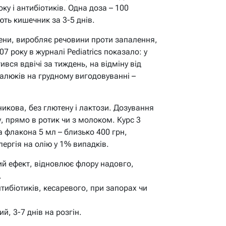
у і антибіотиків. Одна доза – 100
ють кишечник за 3-5 днів.
огени, виробляє речовини проти запалення,
 року в журналі Pediatrics показало: у
ився вдвічі за тиждень, на відміну від
алюків на грудному вигодовуванні –
никова, без глютену і лактози. Дозування
у, прямо в ротик чи з молоком. Курс 3
а флакона 5 мл – близько 400 грн,
лергія на олію у 1% випадків.
й ефект, відновлює флору надовго,
.
тибіотиків, кесаревого, при запорах чи
й, 3-7 днів на розгін.