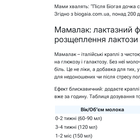
Мами хвалять: “Після Біогая дочка с
Згідно з biogaia.com.ua, понад 200 
Мамалак: лактазний 
розщеплення лактози
Мамалак – італійські краплі з чисто
на глюкозу і галактозу. Без неї моло
біль. Це не ліки, а добавка для тих,
для недоношених чи після стресу пол
Ефект блискавичний: додаєте краплі
вже за годину. Таблиця дозування т
Вік/Об’єм молока
0-2 тижні (60-90 мл)
3-4 тижні (120 мл)
1-2 міс (150 мл)