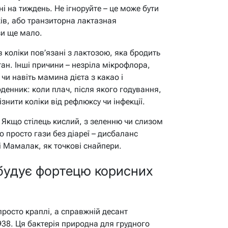
і на тиждень. Не ігноруйте – це може бути
ків, або транзиторна лактазная
зи ще мало.
 коліки пов’язані з лактозою, яка бродить
ан. Інші причини – незріла мікрофлора,
чи навіть мамина дієта з какао і
денник: коли плач, після якого годування,
ізнити коліки від рефлюксу чи інфекції.
і. Якщо стілець кислий, з зеленню чи слизом
о просто гази без діареї – дисбаланс
 і Мамалак, як точкові снайпери.
о будує фортецю корисних
просто краплі, а справжній десант
17938. Ця бактерія природна для грудного