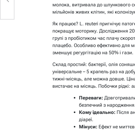
молока, витривала до шлункового сок
мільйонів живих клітин, які колонізу
Як працює? L. reuteri пригнічує пат
покращує моторику. Дослідження 2007
групі з пробіотиком час плачу скорот
плацебо. Особливо ефективно для м
зменшує регургітацію на 50% і гази.
Склад простий: бактерії, олія соняш
універсальне – 5 крапель раз на доб
тижні-місяць, але можна довше. Цін
вистачає на місяць. Побочки рідкі: а
Переваги:
Довготривали
безпечний з народження
Кому ідеально:
Після ан
діареї.
Мінуси:
Ефект не миттєви