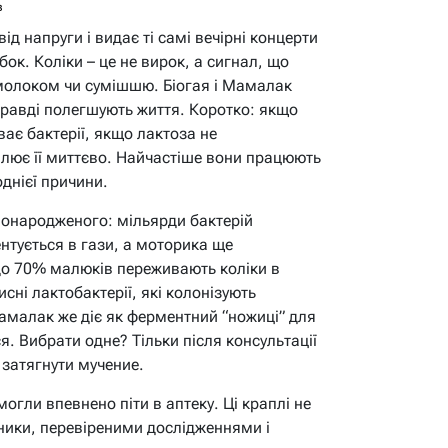
в
ід напруги і видає ті самі вечірні концерти
ок. Коліки – це не вирок, а сигнал, що
молоком чи сумішшю. Біогая і Мамалак
правді полегшують життя. Коротко: якщо
ає бактерії, якщо лактоза не
ює її миттєво. Найчастіше вони працюють
однієї причини.
овонародженого: мільярди бактерій
нтується в гази, а моторика ще
до 70% малюків переживають коліки в
исні лактобактерії, які колонізують
амалак же діє як ферментний “ножиці” для
я. Вибрати одне? Тільки після консультації
 затягнути мучение.
гли впевнено піти в аптеку. Ці краплі не
чники, перевіреними дослідженнями і