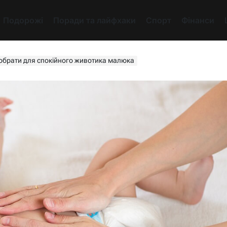
Подорожі
Поради та лайфхаки
Спорт
Фінанси
 обрати для спокійного животика малюка