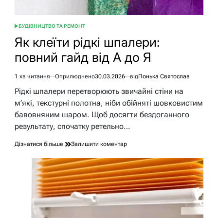
БУДІВНИЦТВО ТА РЕМОНТ
ОПУБЛІКУВАТИ
У
Як клеїти рідкі шпалери:
повний гайд від А до Я
1 хв читання
Оприлюднено
30.03.2026
від
Понька Святослав
Орієнтовний
час
Рідкі шпалери перетворюють звичайні стіни на
читання
м’які, текстурні полотна, ніби обійняті шовковистим
бавовняним шаром. Щоб досягти бездоганного
результату, спочатку ретельно…
до
Дізнатися більше
Залишити коментар
Як
клеїти
рідкі
шпалери:
повний
гайд
від
А