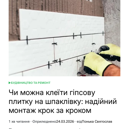
розетку
від
вимикача:
повний
гід
з
схемами
БУДІВНИЦТВО ТА РЕМОНТ
ОПУБЛІКУВАТИ
У
Чи можна клеїти гіпсову
плитку на шпаклівку: надійний
монтаж крок за кроком
1 хв читання
Оприлюднено
24.03.2026
від
Понька Святослав
Орієнтовний
час