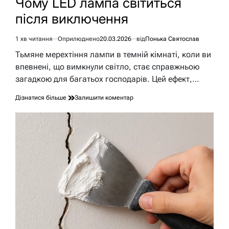
Чому LED лампа світиться
після виключення
1 хв читання
Оприлюднено
20.03.2026
від
Понька Святослав
Орієнтовний
час
Тьмяне мерехтіння лампи в темній кімнаті, коли ви
читання
впевнені, що вимкнули світло, стає справжньою
загадкою для багатьох господарів. Цей ефект,…
до
Дізнатися більше
Залишити коментар
Чому
LED
лампа
світиться
після
виключення