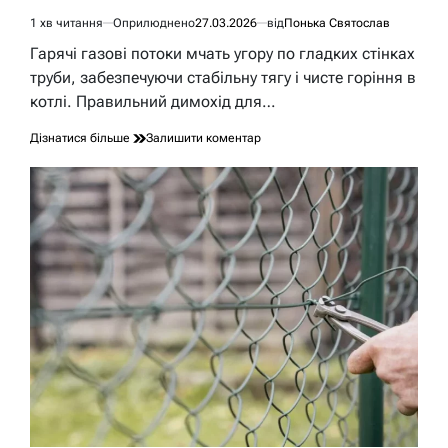
1 хв читання
Оприлюднено
27.03.2026
від
Понька Святослав
Орієнтовний
час
Гарячі газові потоки мчать угору по гладких стінках
читання
труби, забезпечуючи стабільну тягу і чисте горіння в
котлі. Правильний димохід для…
до
Дізнатися більше
Залишити коментар
Як
правильно
зробити
димохід
для
газового
котла:
повний
гід
від
А
до
Я