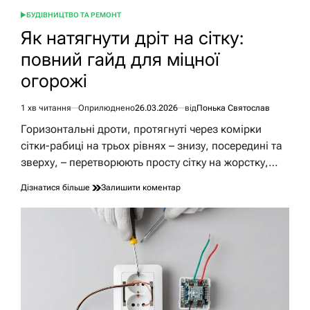
БУДІВНИЦТВО ТА РЕМОНТ
ОПУБЛІКУВАТИ
У
Як натягнути дріт на сітку:
повний гайд для міцної
огорожі
1 хв читання
Оприлюднено
26.03.2026
від
Понька Святослав
Орієнтовний
час
Горизонтальні дроти, протягнуті через комірки
читання
сітки-рабиці на трьох рівнях – знизу, посередині та
зверху, – перетворюють просту сітку на жорстку,…
до
Дізнатися більше
Залишити коментар
Як
натягнути
дріт
на
сітку:
повний
гайд
для
міцної