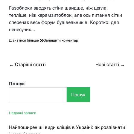
Орієнтовний
час
Газоблоки зводять стіни швидше, ніж цегла,
читання
тепліше, ніж керамзитоблок, але ось питання сітки
сперечає весь форум будівельників. Коротко: для
ненесучих…
до
Дізнатися більше
Залишити коментар
Чи
потрібно
класти
сітку
Навігація
←
Старіші статті
Нові статті
→
на
за
газоблоки:
розбір
записами
Пошук
по
кісточках
Пошук
Недавні записи
Найпоширеніші види кліщів в Україні: як розпізнати