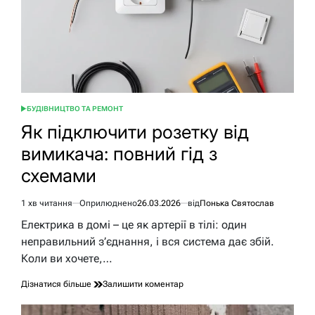
огорожі
БУДІВНИЦТВО ТА РЕМОНТ
ОПУБЛІКУВАТИ
У
Як підключити розетку від
вимикача: повний гід з
схемами
1 хв читання
Оприлюднено
26.03.2026
від
Понька Святослав
Орієнтовний
час
Електрика в домі – це як артерії в тілі: один
читання
неправильний з’єднання, і вся система дає збій.
Коли ви хочете,…
до
Дізнатися більше
Залишити коментар
Як
підключити