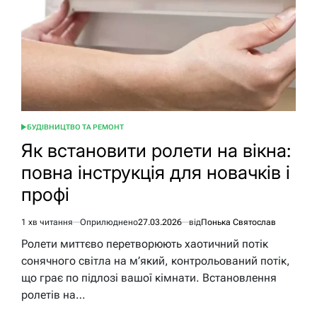
до
Я
БУДІВНИЦТВО ТА РЕМОНТ
ОПУБЛІКУВАТИ
У
Як встановити ролети на вікна:
повна інструкція для новачків і
профі
1 хв читання
Оприлюднено
27.03.2026
від
Понька Святослав
Орієнтовний
час
Ролети миттєво перетворюють хаотичний потік
читання
сонячного світла на м’який, контрольований потік,
що грає по підлозі вашої кімнати. Встановлення
ролетів на…