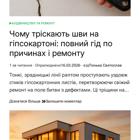
БУДІВНИЦТВО ТА РЕМОНТ
ОПУБЛІКУВАТИ
У
Чому тріскають шви на
гіпсокартоні: повний гід по
причинах і ремонту
1 хв читання
Оприлюднено
16.03.2026
від
Понька Святослав
Орієнтовний
час
Тонкі, зрадницькі лінії раптом проступають уздовж
читання
стиків гіпсокартонних листів, перетворюючи свіжий
ремонт на поле битви з дефектами. Ці тріщини на…
до
Дізнатися більше
Залишити коментар
Чому
тріскають
шви
на
гіпсокартоні:
повний