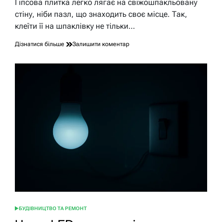
Гіпсова плитка легко лягає на свіжошпакльовану
читання
стіну, ніби пазл, що знаходить своє місце. Так,
клеїти її на шпаклівку не тільки…
до
Дізнатися більше
Залишити коментар
Чи
можна
клеїти
гіпсову
плитку
на
шпаклівку:
надійний
монтаж
крок
за
кроком
БУДІВНИЦТВО ТА РЕМОНТ
ОПУБЛІКУВАТИ
У