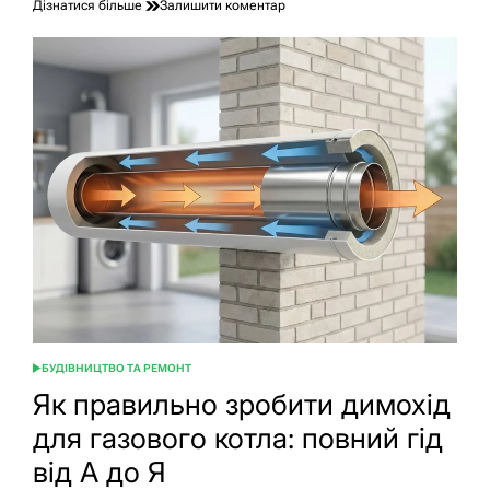
до
Дізнатися більше
Залишити коментар
Як
встановити
ролети
на
вікна:
повна
інструкція
для
новачків
і
профі
БУДІВНИЦТВО ТА РЕМОНТ
ОПУБЛІКУВАТИ
У
Як правильно зробити димохід
для газового котла: повний гід
від А до Я