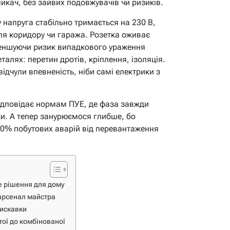
икач, без зайвих подовжувачів чи ризиків.
у напруга стабільно тримається на 230 В,
для коридору чи гаража. Розетка оживає
меншуючи ризик випадкового ураження
алях: перетин дротів, кріплення, ізоляція.
ідчули впевненість, ніби самі електрики з
ідповідає нормам ПУЕ, де фаза завжди
и. А тепер занурюємося глибше, бо
0% побутових аварій від перевантаження
е рішення для дому
 арсенал майстра
лискавки
тої до комбінованої