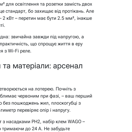
² для освітлення та розетки замість двох
це стандарт, бо захищає від протікань. Але
2 кВт – перетин має бути 2.5 мм², інакше
ті.
дна: звичайна завжди під напругою, а
 практичність, що спрощує життя в еру
я з Wi-Fi реле.
 та матеріали: арсенал
творюється на лотерею. Почніть з
 блимає червоним при фазі, – ваш перший
ю без пошкоджень жил, плоскогубці з
иметр перевіряє опір і напругу.
т з насадками PH2, набір клем WAGO –
о тримаючи до 24 А. Не забудьте