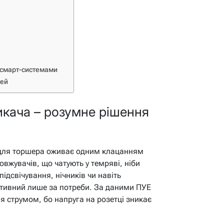
і смарт-системами
тей
икача – розумне рішення
а для торшера оживає одним клацанням
овжувачів, що чатують у темряві, ніби
ідсвічування, нічників чи навіть
активний лише за потреби. За даними ПУЕ
ня струмом, бо напруга на розетці зникає