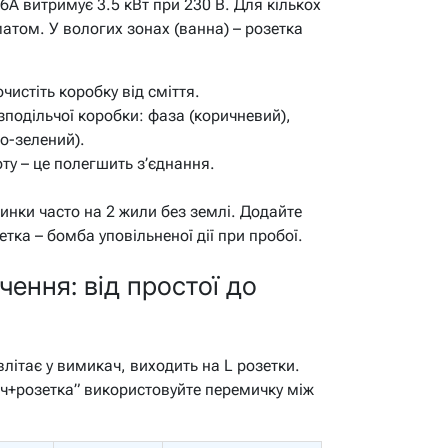
6А витримує 3.5 кВт при 230 В. Для кількох
атом. У вологих зонах (ванна) – розетка
очистіть коробку від сміття.
зподільчої коробки: фаза (коричневий),
то-зелений).
ту – це полегшить з’єднання.
динки часто на 2 жили без землі. Додайте
тка – бомба уповільненої дії при пробої.
ення: від простої до
літає у вимикач, виходить на L розетки.
кач+розетка” використовуйте перемичку між