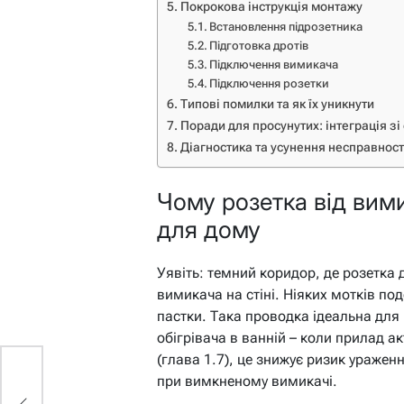
Покрокова інструкція монтажу
Встановлення підрозетника
Підготовка дротів
Підключення вимикача
Підключення розетки
Типові помилки та як їх уникнути
Поради для просунутих: інтеграція з
Діагностика та усунення несправнос
Чому розетка від вим
для дому
Уявіть: темний коридор, де розетк
вимикача на стіні. Ніяких мотків под
пастки. Така проводка ідеальна для п
обігрівача в ванній – коли прилад 
(глава 1.7), це знижує ризик уражен
при вимкненому вимикачі.
кі