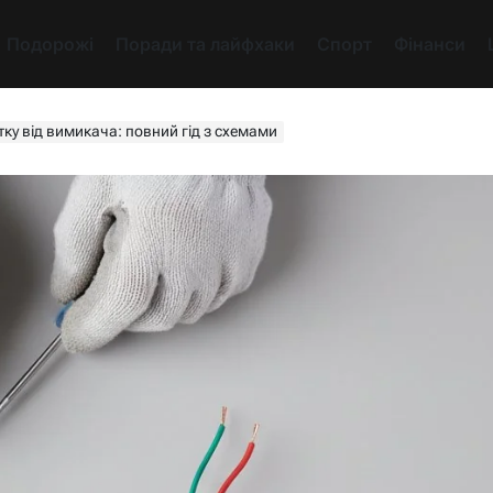
Подорожі
Поради та лайфхаки
Спорт
Фінанси
тку від вимикача: повний гід з схемами