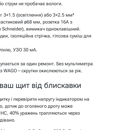
бо струм не пробачає вологи.
 3×1.5 (освітлення) або 3×2.5 мм²
пластиковий ø68 мм, розетка 16А з
 Schneider), вимикач одноклавішний.
ки, ізоляційна стрічка, гіпсова суміш для
лінію, УЗО 30 мА.
купається за один ремонт. Без мультиметра
ез WAGO – скрутки окислюються за рік.
 ваш щит від блискавки
итку і перевірити напругу індикатором на
ло, дотик до оголеного дроту може
СНС, 40% уражень трапляються через
дівано.