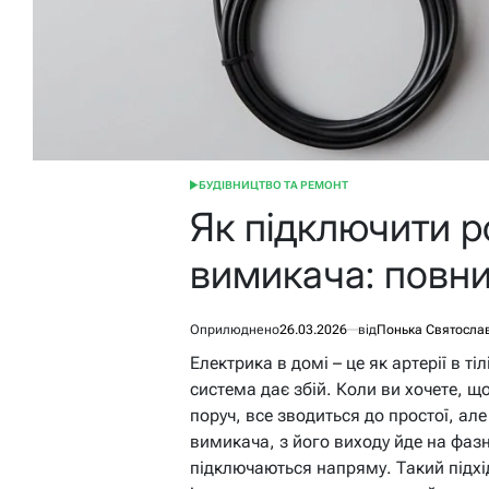
БУДІВНИЦТВО ТА РЕМОНТ
ОПУБЛІКУВАТИ
У
Як підключити р
вимикача: повни
Оприлюднено
26.03.2026
від
Понька Святосла
Електрика в домі – це як артерії в ті
система дає збій. Коли ви хочете, 
поруч, все зводиться до простої, ал
вимикача, з його виходу йде на фазн
підключаються напряму. Такий підх