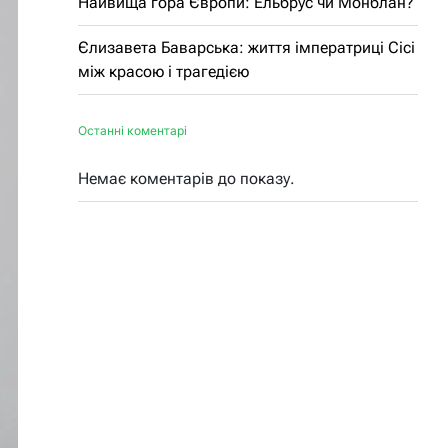
Найвища гора Європи: Ельбрус чи Монблан?
Єлизавета Баварська: життя імператриці Сісі
між красою і трагедією
Останні коментарі
Немає коментарів до показу.