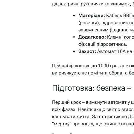
діелектричні рукавички та килимок, 
Матеріали:
Кабель ВВГнг
(розетки), підрозетник 
заземленням (Legrand чи
Додатково:
Клемні колод
фіксації підрозетника.
Захист:
Автомат 16А на 
Цей набір коштує до 1000 грн, але о
ви ризикуєте не помітити обрив, а б
Підготовка: безпека –
Перший крок – вимкнути автомат у щ
всіх фазах. Навіть якщо світло згас
коштувати життя. За статистикою Д
“мертву” проводку, що оживає неспо