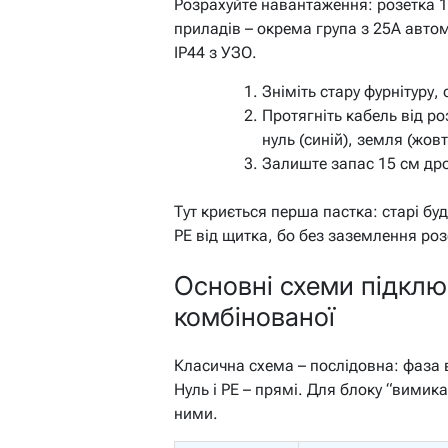
Розрахуйте навантаження: розетка 1
приладів – окрема група з 25А автом
IP44 з УЗО.
Зніміть стару фурнітуру, 
Протягніть кабель від ро
нуль (синій), земля (жов
Залиште запас 15 см дро
Тут криється перша пастка: старі бу
PE від щитка, бо без заземлення розе
Основні схеми підключ
комбінованої
Класична схема – послідовна: фаза в
Нуль і PE – прямі. Для блоку “вими
ними.