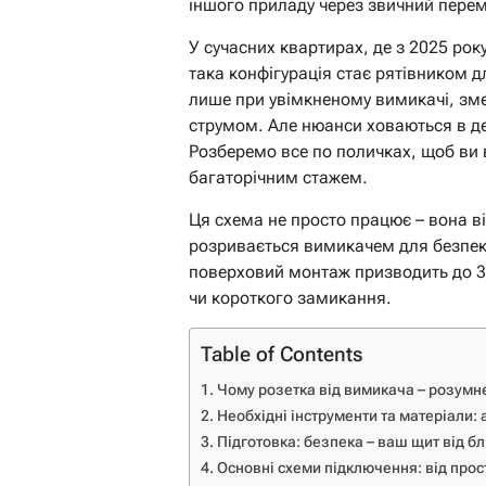
іншого приладу через звичний перем
У сучасних квартирах, де з 2025 рок
така конфігурація стає рятівником 
лише при увімкненому вимикачі, з
струмом. Але нюанси ховаються в дет
Розберемо все по поличках, щоб ви в
багаторічним стажем.
Ця схема не просто працює – вона в
розривається вимикачем для безпек
поверховий монтаж призводить до 3
чи короткого замикання.
Table of Contents
Чому розетка від вимикача – розумн
Необхідні інструменти та матеріали:
Підготовка: безпека – ваш щит від б
Основні схеми підключення: від прос