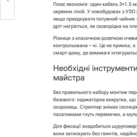
Плюс економія: один кабель 3×1.5 мм
окремих ліній. У новобудовах з УЗО 
якщо приєднувати потужний чайник – 
дріт нагріється, як сковорідка на пли
Різниця з класичною розеткою очеви
контрольована – ні. Це не примха, а
смарт-дому, де вимикачі інтегруютьс
Необхідні інструменти
майстра
Без правильного набору монтаж пере
базового: індикаторна викрутка, що
охоронець. Стриппер знімає ізоляці
пасатижами гнуть перемички, а мульт
Для фіксації знадобиться шуруповер
вони затискують без гвинтів, надійн