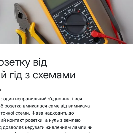
озетку від
й гід з схемами
в
лі: один неправильний з’єднання, і вся
щоб розетка вмикалася саме від вимикача
е точної схеми. Фаза надходить до
ий контакт розетки, а нуль з землею
ід дозволяє керувати живленням лампи чи