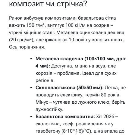
композит чи стрічка?
Ринок вибухнув композитами: базальтова сітка
важить 150 г/м², витягує 100 кН/м на розрив –
утричі міцніше сталі. Металева оцинкована дешева
(20 грн/м²), але іржавіє за 10 років у вологих швах.
Ось порівняння.
Металева кладочна (100×100 мм, дріт
4 мм):
Доступна, міцна на зсув, але
корозія – проблема. Ідеал для сухих
регіонів.
Склопластикова (50×50 мм):
Легка, не
проводить електрику, термін 80 років.
Мінус – чутлива до лужного клею, беріть
лужностійку.
Базальтова композитна:
Хіт 2026 –
екологічна, коеф. розширення як у
газобетону (8·10^{-6}/°C), ціна впала до