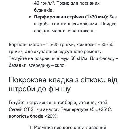
40 грн/м². Тренд для пасивних
будинків.
Перфорована стрічка (1×30 мм):
Без
штроб – гвинтиш саморізами. Швидко,
але для малих навантажень.
Вартість: метал – 15-25 грн/м², композит – 35-50
грн/м², але окупається відсутністю ремонту.
Тестуйте на розрив: мінімум 50 кН/м. Для фасаду –
базальт, всередину – скло.
Покрокова кладка з сіткою: від
штроби до фінішу
Готуйте інструменти: штроборіз, vacuum, клей
Ceresit CT 21 чи аналог. Температура +5…+25°C,
вологість блоків <20%.
Розмітка першого ряду: лазерний