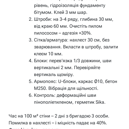
рівень, гідроізоляція фундаменту
бітумом. Клей 3 мм шар.
Штроби: на 3-4 ряду, глибина 30 мм,
від краю 60 мм. Очистіть пилом
пилососом – адгезія +30%.
Сітка/арматура: нахлест 30 см, без
зварювання. Вкласти в штробу, залити
клеєм 10 мм.
Блоки: перев’язка 1/3 довжини, шви
вертикальні 2 мм. Перевіряйте
вертикаль щоміру.
Армопояс: U-блоки, каркас Ø10, бетон
М250. Вібрація для щільності.
Контроль: деформаційні шви
пінополіетиленом, герметик Sika.
Час на 100 м² стіни – 2 дні з бригадою 3 особи.
Помилка в нахлесті – і міцність падає на 40%.