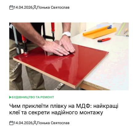
14.04.2026
Понька Святослав
Оприлюднено
Опубліковано
БУДІВНИЦТВО ТА РЕМОНТ
ОПУБЛІКУВАТИ
У
Чим приклеїти плівку на МДФ: найкращі
клеї та секрети надійного монтажу
14.04.2026
Понька Святослав
Оприлюднено
Опубліковано