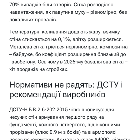
70% випадків біля отворів. Сітка розподіляє
навантаження, як павутина муху – рівномірно, без
локальних провалів.
Температурні коливання додають жару: взимку
стіна стискається на 0,1%, влітку розширюється.
Металева сітка гріється нерівномірно, композитна
– байдуже, бо коефіцієнт розширення близький до
газобетону. Ось чому в 2026-му базальтова сітка –
хіт продажів на стройках.
Нормативи не радять: ДСТУ і
рекомендації виробників
ДСТУ-Н Б В.2.6-202:2015 чітко прописує: для
несучих стін армування першого ряду на
фундаменті, кожного четвертого, під віконними
прорізами (плюс 0,9 м з боків) та в армопоясі
перед перекриттям. Арматура класу А400С, діаметр