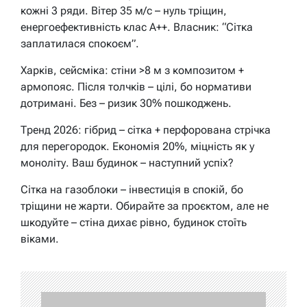
кожні 3 ряди. Вітер 35 м/с – нуль тріщин,
енергоефективність клас A++. Власник: “Сітка
заплатилася спокоєм”.
Харків, сейсміка: стіни >8 м з композитом +
армопояс. Після толчків – цілі, бо нормативи
дотримані. Без – ризик 30% пошкоджень.
Тренд 2026: гібрид – сітка + перфорована стрічка
для перегородок. Економія 20%, міцність як у
моноліту. Ваш будинок – наступний успіх?
Сітка на газоблоки – інвестиція в спокій, бо
тріщини не жарти. Обирайте за проєктом, але не
шкодуйте – стіна дихає рівно, будинок стоїть
віками.