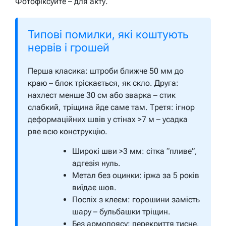
Фотофіксуйте – для акту.
Типові помилки, які коштують
нервів і грошей
Перша класика: штроби ближче 50 мм до
краю – блок тріскається, як скло. Друга:
нахлест менше 30 см або зварка – стик
слабкий, тріщина йде саме там. Третя: ігнор
деформаційних швів у стінах >7 м – усадка
рве всю конструкцію.
Широкі шви >3 мм: сітка “пливе”,
адгезія нуль.
Метал без оцинки: іржа за 5 років
виїдає шов.
Поспіх з клеєм: горошини замість
шару – бульбашки тріщин.
Без армопоясу: перекриття тисне,