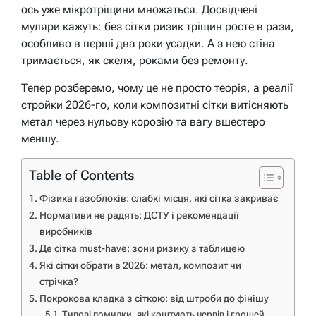
ось уже мікротріщини множаться. Досвідчені
муляри кажуть: без сітки ризик тріщин росте в рази,
особливо в перші два роки усадки. А з нею стіна
тримається, як скеля, роками без ремонту.
Тепер розберемо, чому це не просто теорія, а реалії
стройки 2026-го, коли композитні сітки витісняють
метал через нульову корозію та вагу вшестеро
меншу.
Table of Contents
Фізика газоблоків: слабкі місця, які сітка закриває
Нормативи не радять: ДСТУ і рекомендації
виробників
Де сітка must-have: зони ризику з таблицею
Які сітки обрати в 2026: метал, композит чи
стрічка?
Покрокова кладка з сіткою: від штроби до фінішу
Типові помилки, які коштують нервів і грошей