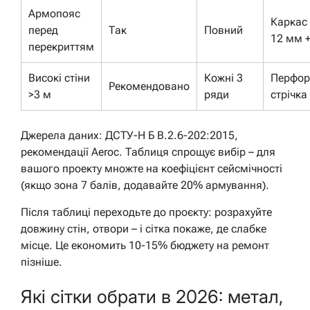
Армопояс
Каркас
перед
Так
Повний
12 мм +
перекриттям
Високі стіни
Кожні 3
Перфор
Рекомендовано
>3 м
ряди
стрічка
Джерела даних: ДСТУ-Н Б В.2.6-202:2015,
рекомендації Aeroc. Таблиця спрощує вибір – для
вашого проекту множте на коефіцієнт сейсмічності
(якщо зона 7 балів, додавайте 20% армування).
Після таблиці переходьте до проєкту: розрахуйте
довжину стін, отвори – і сітка покаже, де слабке
місце. Це економить 10-15% бюджету на ремонт
пізніше.
Які сітки обрати в 2026: метал,