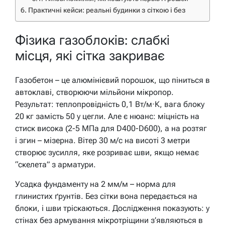
Практичні кейси: реальні будинки з сіткою і без
Фізика газоблоків: слабкі
місця, які сітка закриває
Газобетон – це алюмінієвий порошок, що піниться в
автоклаві, створюючи мільйони мікропор.
Результат: теплопровідність 0,1 Вт/м·К, вага блоку
20 кг замість 50 у цегли. Але є нюанс: міцність на
стиск висока (2-5 МПа для D400-D600), а на розтяг
і згин – мізерна. Вітер 30 м/с на висоті 3 метри
створює зусилля, яке розриває шви, якщо немає
“скелета” з арматури.
Усадка фундаменту на 2 мм/м – норма для
глинистих ґрунтів. Без сітки вона передається на
блоки, і шви тріскаються. Дослідження показують: у
стінах без армування мікротріщини з’являються в