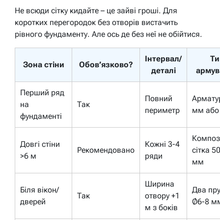
Не всюди сітку кидайте – це зайві гроші. Для
коротких перегородок без отворів вистачить
рівного фундаменту. Але ось де без неї не обійтися.
Інтервал/
Ти
Зона стіни
Обов’язково?
деталі
армув
Перший ряд
Повний
Армату
на
Так
периметр
мм або 
фундаменті
Композ
Довгі стіни
Кожні 3-4
Рекомендовано
сітка 5
>6 м
ряди
мм
Ширина
Біля вікон/
Два пр
Так
отвору +1
дверей
Ø6-8 м
м з боків