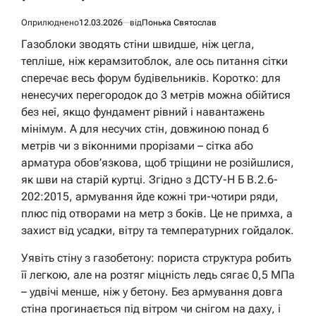
Оприлюднено
12.03.2026
від
Понька Святослав
Газоблоки зводять стіни швидше, ніж цегла,
тепліше, ніж керамзитоблок, але ось питання сітки
сперечає весь форум будівельників. Коротко: для
ненесучих перегородок до 3 метрів можна обійтися
без неї, якщо фундамент рівний і навантажень
мінімум. А для несучих стін, довжиною понад 6
метрів чи з віконними прорізами – сітка або
арматура обов’язкова, щоб тріщини не розійшлися,
як шви на старій куртці. Згідно з ДСТУ-Н Б В.2.6-
202:2015, армування йде кожні три-чотири ряди,
плюс під отворами на метр з боків. Це не примха, а
захист від усадки, вітру та температурних гойдалок.
Уявіть стіну з газобетону: пориста структура робить
її легкою, але на розтяг міцність ледь сягає 0,5 МПа
– удвічі менше, ніж у бетону. Без армування довга
стіна прогинається під вітром чи снігом на даху, і