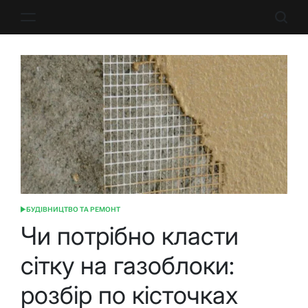
Перейти
до
вмісту
БУДІВНИЦТВО ТА РЕМОНТ
ОПУБЛІКУВАТИ
У
Чи потрібно класти
сітку на газоблоки:
розбір по кісточках