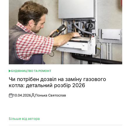
БУДІВНИЦТВО ТА РЕМОНТ
ОПУБЛІКУВАТИ
У
Чи потрібен дозвіл на заміну газового
котла: детальний розбір 2026
10.04.2026
Понька Святослав
Оприлюднено
Опубліковано
Більше від автора