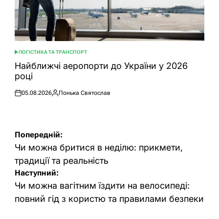
ЛОГІСТИКА ТА ТРАНСПОРТ
ОПУБЛІКУВАТИ
У
Найближчі аеропорти до України у 2026
році
05.08.2026
Понька Святослав
Оприлюднено
Опубліковано
Навігація
Попередній:
записів
Чи можна бритися в неділю: прикмети,
традиції та реальність
Наступний:
Чи можна вагітним їздити на велосипеді:
повний гід з користю та правилами безпеки