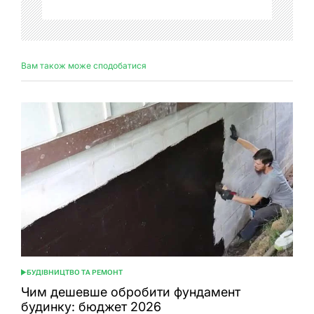
Вам також може сподобатися
БУДІВНИЦТВО ТА РЕМОНТ
ОПУБЛІКУВАТИ
У
Чим дешевше обробити фундамент
будинку: бюджет 2026