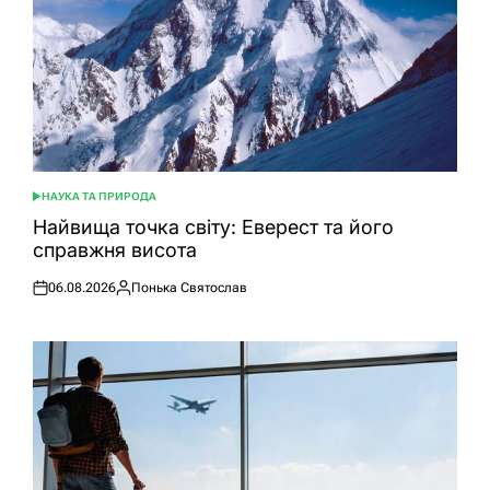
НАУКА ТА ПРИРОДА
ОПУБЛІКУВАТИ
У
Найвища точка світу: Еверест та його
справжня висота
06.08.2026
Понька Святослав
Оприлюднено
Опубліковано