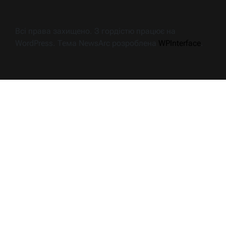
Всі права захищено. З гордістю працює на
WordPress. Тема NewsArc розроблена
WPInterface
.