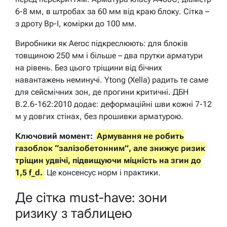
6-8 мм, в штробах за 60 мм від краю блоку. Сітка –
з дроту Вр-І, комірки до 100 мм.
Виробники як Aeroc підкреслюють: для блоків
товщиною 250 мм і більше – два прутки арматури
на рівень. Без цього тріщини від бічних
навантажень неминучі. Ytong (Xella) радить те саме
для сейсмічних зон, де прогини критичні. ДБН
В.2.6-162:2010 додає: деформаційні шви кожні 7-12
м у довгих стінах, без прошивки арматурою.
Ключовий момент:
Армування не робить
газоблок “залізобетонним”, але знижує ризик
тріщин удвічі, підвищуючи міцність на згин до
1,5 f_d.
Це консенсус норм і практики.
Де сітка must-have: зони
ризику з таблицею