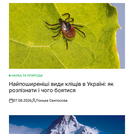
НАУКА ТА ПРИРОДА
ОПУБЛІКУВАТИ
У
Найпоширеніші види кліщів в Україні: як
розпізнати і чого боятися
07.08.2026
Понька Святослав
Оприлюднено
Опубліковано