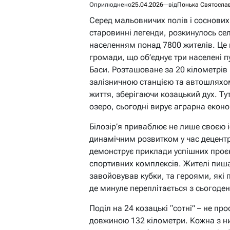
Оприлюднено
25.04.2026
від
Понька Святосла
Серед мальовничих полів і соснових
старовинні легенди, розкинулось сел
населенням понад 7800 жителів. Це ц
громади, що об’єднує три населені пу
Баси. Розташоване за 20 кілометрів н
залізничною станцією та автошляхо
життя, зберігаючи козацький дух. Ту
озеро, сьогодні вирує аграрна еконо
Білозір’я приваблює не лише своєю іс
динамічним розвитком у час децентр
демонструє приклади успішних проєкт
спортивних комплексів. Жителі пиш
завойовував кубки, та героями, які 
де минуле переплітається з сьогоде
Поділ на 24 козацькі “сотні” – не пр
довжиною 132 кілометри. Кожна з ни