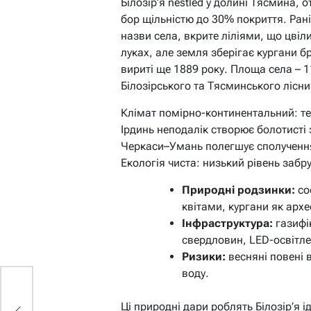
Білозір’я nestled у долині Тясмина
бор щільністю до 30% покриття. Ран
назви села, вкрите ліліями, що цвіли
луках, але земля зберігає кургани бр
вириті ще 1889 року. Площа села – 1
Білозірського та Тясминського лісни
Клімат помірно-континентальний: теп
Ірдинь неподалік створює болотисті 
Черкаси–Умань полегшує сполучення,
Екологія чиста: низький рівень забр
Природні родзинки:
сос
квітами, кургани як архе
Інфраструктура:
газифі
свердловин, LED-освітле
Ризики:
весняні повені 
воду.
:
Ці природні дари роблять Білозір’я і