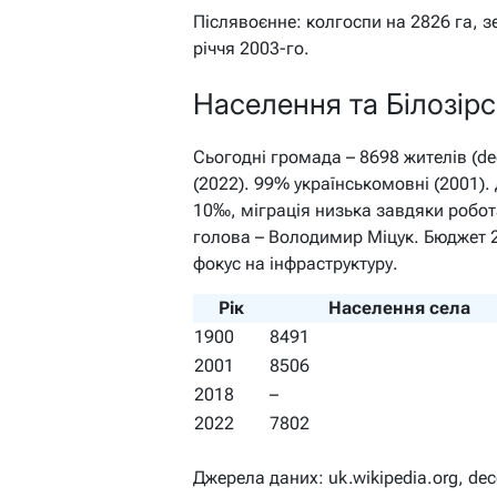
Післявоєнне: колгоспи на 2826 га, з
річчя 2003-го.
Населення та Білозір
Сьогодні громада – 8698 жителів (dec
(2022). 99% українськомовні (2001).
10‰, міграція низька завдяки робот
голова – Володимир Міцук. Бюджет 2
фокус на інфраструктуру.
Рік
Населення села
1900
8491
2001
8506
2018
–
2022
7802
Джерела даних: uk.wikipedia.org, dec