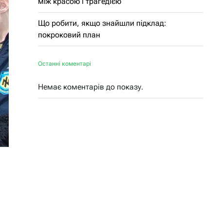
між красою і трагедією
Що робити, якщо знайшли підклад:
покроковий план
Останні коментарі
Немає коментарів до показу.