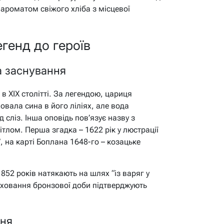
 ароматом свіжого хліба з місцевої
легенд до героїв
а заснування
 в XIX столітті. За легендою, цариця
вала сина в його ліліях, але вода
 сліз. Інша оповідь пов’язує назву з
тлом. Перша згадка – 1622 рік у люстрації
, на карті Боплана 1648-го – козацьке
852 років натякають на шлях “із варяг у
поховання бронзової доби підтверджують
ння