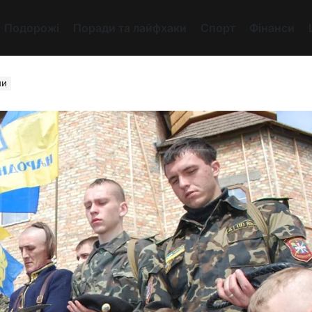
Подорожі
Поради та лайфхаки
Спорт
Фінанси
ни