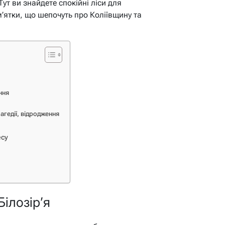
ут ви знайдете спокійні ліси для
м’ятки, що шепочуть про Коліївщину та
ння
агедії, відродження
есу
Білозір’я