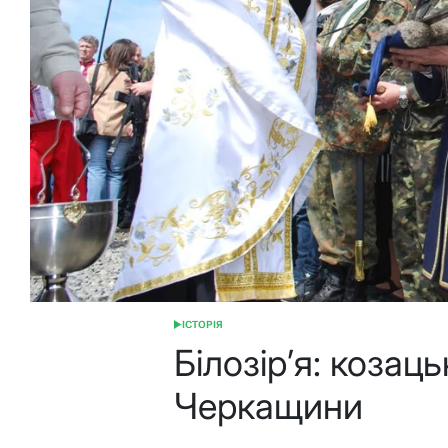
ІСТОРІЯ
ОПУБЛІКУВАТИ
У
Білозір’я: козац
Черкащини