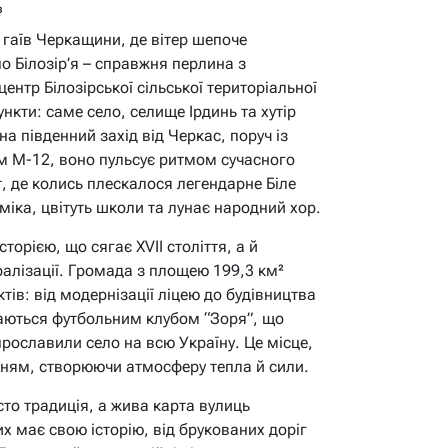
в
 гаїв Черкащини, де вітер шепоче
о Білозір’я – справжня перлина з
ентр Білозірської сільської територіальної
нкти: саме село, селище Ірдинь та хутір
а південний захід від Черкас, поруч із
м М-12, воно пульсує ритмом сучасного
т, де колись плескалося легендарне Біле
міка, цвітуть школи та лунає народний хор.
торією, що сягає XVII століття, а й
алізації. Громада з площею 199,3 км²
ів: від модернізації ліцею до будівництва
аються футбольним клубом “Зоря”, що
прославили село на всю Україну. Це місце,
нням, створюючи атмосферу тепла й сили.
осто традиція, а жива карта вулиць
х має свою історію, від брукованих доріг