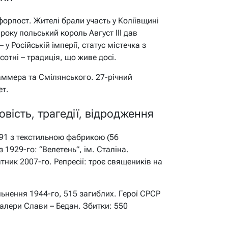
й форпост. Жителі брали участь у Коліївщині
року польський король Август III дав
у Російській імперії, статус містечка з
сотні – традиція, що живе досі.
аммера та Смілянського. 27-річний
ет.
вість, трагедії, відродження
491 з текстильною фабрикою (56
з 1929-го: “Велетень”, ім. Сталіна.
ник 2007-го. Репресії: троє священиків на
ільнення 1944-го, 515 загиблих. Герої СРСР
алери Слави – Бедан. Збитки: 550