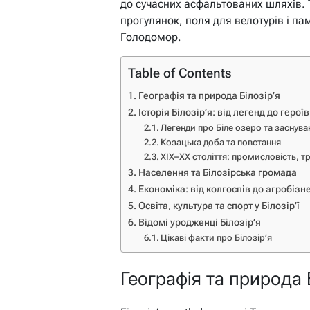
до сучасних асфальтованих шляхів. Т
прогулянок, поля для велотурів і па
Голодомор.
Table of Contents
Географія та природа Білозір’я
Історія Білозір’я: від легенд до героїв
Легенди про Біле озеро та заснува
Козацька доба та повстання
XIX–XX століття: промисловість, тр
Населення та Білозірська громада
Економіка: від колгоспів до агробізн
Освіта, культура та спорт у Білозір’ї
Відомі уродженці Білозір’я
Цікаві факти про Білозір’я
Географія та природа 