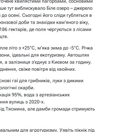
, оточене хвилястими пагорбами, сосновими
іше тут виблискувало Біле озеро – джерело
 до осені. Сьогодні його сліди губляться в
онзової доби та знахідки кам’яного віку,
186 гектарів, де поля чергуються з лісами
цтв.
ле літо з +25°C, м’яка зима до -5°C. Річка
зони, ідеальні для екотуризму. Автошлях
 а залізниця з’єднує з Києвом за годину.
уднення, свіже повітря від хвойних.
нові гаї для грибників, луки з дикими
ологічні скарби.
кація 95%, вода з артезіанських
ння вулиць з 2020-х.
від Тясмина, але дамби громади стримують
деальним для агротуризму. Уявіть пікнік під