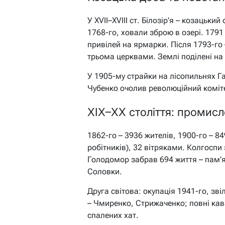
У XVII–XVIII ст. Білозір’я – козацьки
1768-го, ховали зброю в озері. 1791 
привілей на ярмарки. Після 1793-го – 
трьома церквами. Землі поділені на 
У 1905-му страйки на лісопильнях Г
Чубенко очолив революційний коміт
XIX–XX століття: промисло
1862-го – 3936 жителів, 1900-го – 8
робітників), 32 вітряками. Колгоспи 
Голодомор забрав 694 життя – пам’ят
Соловки.
Друга світова: окупація 1941-го, зв
– Чмиренко, Стрижаченко; повні кав
спалених хат.