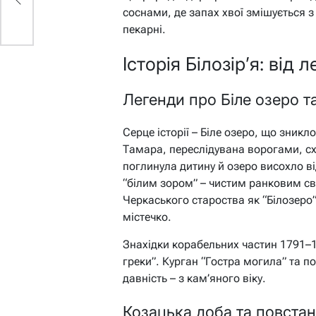
соснами, де запах хвої змішується з
пекарні.
Історія Білозір’я: від 
Легенди про Біле озеро т
Серце історії – Біле озеро, що зникло
Тамара, переслідувана ворогами, схо
поглинула дитину й озеро висохло від
“білим зором” – чистим ранковим сві
Черкаського староства як “Білозеро”
містечко.
Знахідки корабельних частин 1791–1
греки”. Курган “Гостра могила” та 
давність – з кам’яного віку.
Козацька доба та повста