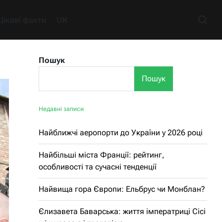
Цікаві факти
UK
Пошук
Пошук
Недавні записи
Найближчі аеропорти до України у 2026 році
Найбільші міста Франції: рейтинг,
особливості та сучасні тенденції
Найвища гора Європи: Ельбрус чи Монблан?
Єлизавета Баварська: життя імператриці Сісі