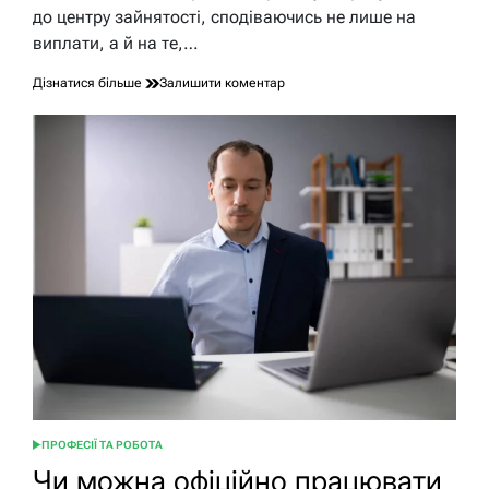
читання
до центру зайнятості, сподіваючись не лише на
виплати, а й на те,…
до
Дізнатися більше
Залишити коментар
Чи
входить
біржа
до
трудового
стажу:
ключові
нюанси
2026
ПРОФЕСІЇ ТА РОБОТА
ОПУБЛІКУВАТИ
У
Чи можна офіційно працювати