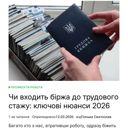
пенсії
за
вислугу
років
вчителям
у
2026
ПРОФЕСІЇ ТА РОБОТА
ОПУБЛІКУВАТИ
У
Чи входить біржа до трудового
стажу: ключові нюанси 2026
1 хв читання
Оприлюднено
12.03.2026
від
Понька Святослав
Орієнтовний
час
Багато хто з нас, втративши роботу, одразу біжить