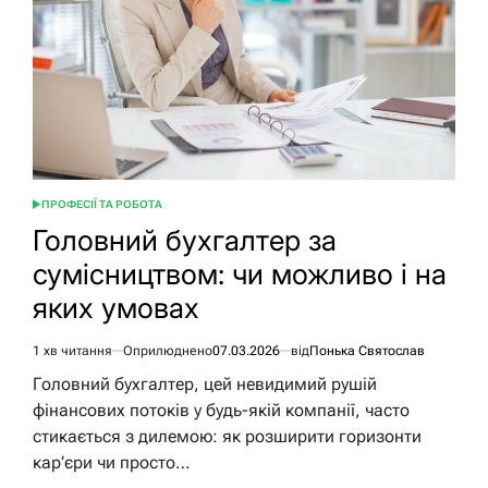
році
ПРОФЕСІЇ ТА РОБОТА
ОПУБЛІКУВАТИ
У
Головний бухгалтер за
сумісництвом: чи можливо і на
яких умовах
1 хв читання
Оприлюднено
07.03.2026
від
Понька Святослав
Орієнтовний
час
Головний бухгалтер, цей невидимий рушій
читання
фінансових потоків у будь-якій компанії, часто
стикається з дилемою: як розширити горизонти
кар’єри чи просто…