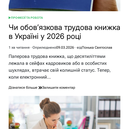
ПРОФЕСІЇ ТА РОБОТА
ОПУБЛІКУВАТИ
У
Чи обов’язкова трудова книжка
в Україні у 2026 році
1 хв читання
Оприлюднено
09.03.2026
від
Понька Святослав
Орієнтовний
час
Паперова трудова книжка, що десятиліттями
читання
лежала в сейфах кадровиков або в особистих
шухлядах, втрачає свій колишній статус. Тепер,
коли електронний…
до
Дізнатися більше
Залишити коментар
Чи
обов’язкова
трудова
книжка
в
Україні
у
2026