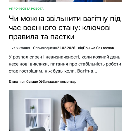
ПРОФЕСІЇ ТА РОБОТА
ОПУБЛІКУВАТИ
У
Чи можна звільнити вагітну під
час воєнного стану: ключові
правила та пастки
1 хв читання
Оприлюднено
21.02.2026
від
Понька Святослав
Орієнтовний
час
У розпал сирен і невизначеності, коли кожний день
читання
несе нові виклики, питання про стабільність роботи
стає гострішим, ніж будь-коли. Вагітна…
до
Дізнатися більше
Залишити коментар
Чи
можна
звільнити
вагітну
під
час
воєнного
стану:
ключові