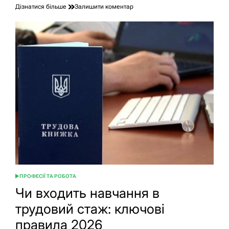
до
Дізнатися більше
Залишити коментар
Головний
бухгалтер
за
сумісництвом:
чи
можливо
і
на
яких
умовах
ПРОФЕСІЇ ТА РОБОТА
ОПУБЛІКУВАТИ
У
Чи входить навчання в
трудовий стаж: ключові
правила 2026