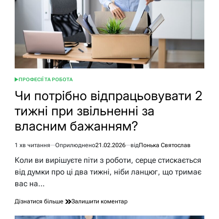
правила
та
пастки
ПРОФЕСІЇ ТА РОБОТА
ОПУБЛІКУВАТИ
У
Чи потрібно відпрацьовувати 2
тижні при звільненні за
власним бажанням?
1 хв читання
Оприлюднено
21.02.2026
від
Понька Святослав
Орієнтовний
час
Коли ви вирішуєте піти з роботи, серце стискається
читання
від думки про ці два тижні, ніби ланцюг, що тримає
вас на…
до
Дізнатися більше
Залишити коментар
Чи
потрібно