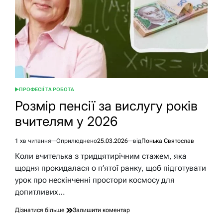
ПРОФЕСІЇ ТА РОБОТА
ОПУБЛІКУВАТИ
У
Розмір пенсії за вислугу років
вчителям у 2026
1 хв читання
Оприлюднено
25.03.2026
від
Понька Святослав
Орієнтовний
час
Коли вчителька з тридцятирічним стажем, яка
читання
щодня прокидалася о п’ятої ранку, щоб підготувати
урок про нескінченні простори космосу для
допитливих…
до
Дізнатися більше
Залишити коментар
Розмір