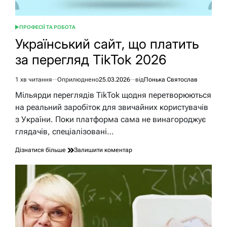
ПРОФЕСІЇ ТА РОБОТА
ОПУБЛІКУВАТИ
У
Український сайт, що платить
за перегляд TikTok 2026
1 хв читання
Оприлюднено
25.03.2026
від
Понька Святослав
Орієнтовний
час
Мільярди переглядів TikTok щодня перетворюються
читання
на реальний заробіток для звичайних користувачів
з України. Поки платформа сама не винагороджує
глядачів, спеціалізовані…
до
Дізнатися більше
Залишити коментар
Український
сайт,
що
платить
за
перегляд
TikTok
2026