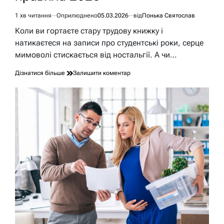
1 хв читання
Оприлюднено
05.03.2026
від
Понька Святослав
Орієнтовний
час
Коли ви гортаєте стару трудову книжку і
читання
натикаєтеся на записи про студентські роки, серце
мимоволі стискається від ностальгії. А чи…
до
Дізнатися більше
Залишити коментар
Чи
входить
навчання
в
трудовий
стаж:
ключові
правила
2026