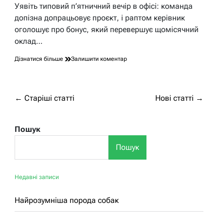
час
Уявіть типовий п’ятничний вечір в офісі: команда
читання
допізна допрацьовує проєкт, і раптом керівник
оголошує про бонус, який перевершує щомісячний
оклад…
до
Дізнатися більше
Залишити коментар
Чи
може
премія
бути
Навігація
←
Старіші статті
Нові статті
→
більше
за
посадового
окладу:
записами
Пошук
реалії
українського
Пошук
ринку
праці
Недавні записи
Найрозумніша порода собак