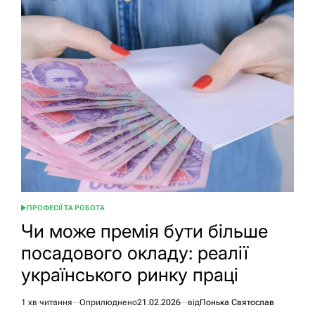
відпрацьовувати
2
тижні
при
звільненні
за
власним
бажанням?
ПРОФЕСІЇ ТА РОБОТА
ОПУБЛІКУВАТИ
У
Чи може премія бути більше
посадового окладу: реалії
українського ринку праці
1 хв читання
Оприлюднено
21.02.2026
від
Понька Святослав
Орієнтовний