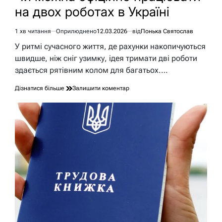
на двох роботах в Україні
1 хв читання
Оприлюднено
12.03.2026
від
Понька Святослав
Орієнтовний
час
У ритмі сучасного життя, де рахунки накопичуються
читання
швидше, ніж сніг узимку, ідея тримати дві роботи
здається рятівним колом для багатьох.…
до
Дізнатися більше
Залишити коментар
Чи
можна
офіційно
працювати
на
двох
роботах
в
Україні