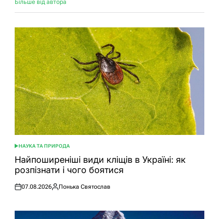
Більше від автора
НАУКА ТА ПРИРОДА
ОПУБЛІКУВАТИ
У
Найпоширеніші види кліщів в Україні: як
розпізнати і чого боятися
07.08.2026
Понька Святослав
Оприлюднено
Опубліковано