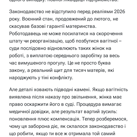
Законодавство не відступило перед реаліями 2026
року. Воєнний стан, продовжений до лютого, не
скасував базові гарантії материнства.
Роботодавець не може посилатися на скорочення
штату чи реорганізацію, щоб позбутися вагітної –
суди послідовно відновлюють таких жінок на
роботі, з виплатою середнього заробітку за весь
час вимушеного прогулу. Це не просто буква
закону, а реальний щит для тисяч матерів, які
народжують у тіні конфлікту.
Але деталі ховають підводні камені. Якщо вагітність
виявлена після наказу про звільнення, жінка має
право оскаржити його в суді. Процедура вимагає
медичної довідки, але результат вартий зусиль:
поновлення плюс компенсація. Тепер розберемося,
чому ця заборона діє, як склалося законодавство і
що робити, якщо ти все ж отримала той самий