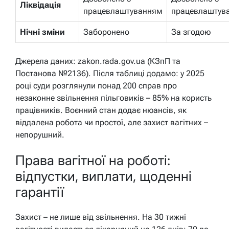
Ліквідація
працевлаштуванням
працевлаштув
Нічні зміни
Заборонено
За згодою
Джерела даних: zakon.rada.gov.ua (КЗпП та
Постанова №2136). Після таблиці додамо: у 2025
році суди розглянули понад 200 справ про
незаконне звільнення пільговиків – 85% на користь
працівників. Воєнний стан додає нюансів, як
віддалена робота чи простої, але захист вагітних –
непорушний.
Права вагітної на роботі:
відпустки, виплати, щоденні
гарантії
Захист – не лише від звільнення. На 30 тижні