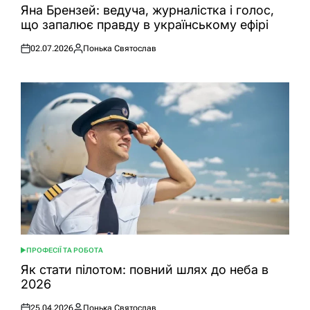
У
Яна Брензей: ведуча, журналістка і голос,
що запалює правду в українському ефірі
02.07.2026
Понька Святослав
Оприлюднено
Опубліковано
ПРОФЕСІЇ ТА РОБОТА
ОПУБЛІКУВАТИ
У
Як стати пілотом: повний шлях до неба в
2026
25.04.2026
Понька Святослав