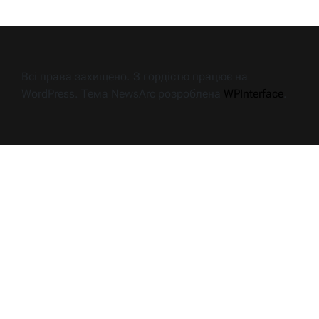
Всі права захищено. З гордістю працює на
WordPress. Тема NewsArc розроблена
WPInterface
.