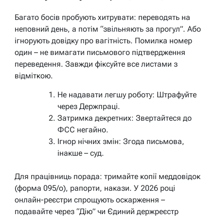
Багато босів пробують хитрувати: переводять на
неповний день, а потім “звільняють за прогул”. Або
ігнорують довідку про вагітність. Помилка номер
один – не вимагати письмового підтвердження
переведення. Завжди фіксуйте все листами з
відміткою.
Не надавати легшу роботу: Штрафуйте
через Держпраці.
Затримка декретних: Звертайтеся до
ФСС негайно.
Ігнор нічних змін: Згода письмова,
інакше – суд.
Для працівниць порада: тримайте копії меддовідок
(форма 095/о), рапорти, накази. У 2026 році
онлайн-реєстри спрощують оскарження –
подавайте через “Дію” чи Єдиний держреєстр