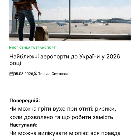
ЛОГІСТИКА ТА ТРАНСПОРТ
ОПУБЛІКУВАТИ
У
Найближчі аеропорти до України у 2026
році
05.08.2026
Понька Святослав
Оприлюднено
Опубліковано
Навігація
Попередній:
записів
Чи можна гріти вухо при отиті: ризики,
коли дозволено та що робити замість
Наступний:
Чи можна вилікувати міопію: вся правда