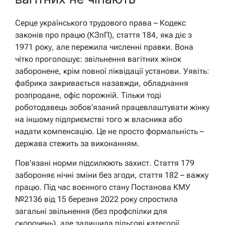
Серце українського трудового права – Кодекс
законів про працю (КЗпП), стаття 184, яка діє з
1971 року, але пережила численні правки. Вона
чітко проголошує: звільнення вагітних жінок
заборонене, крім повної ліквідації установи. Уявіть:
фабрика закривається назавжди, обладнання
розпродане, офіс порожній. Тільки тоді
роботодавець зобов’язаний працевлаштувати жінку
на іншому підприємстві того ж власника або
надати компенсацію. Це не просто формальність –
держава стежить за виконанням.
Пов’язані норми підсилюють захист. Стаття 179
забороняє нічні зміни без згоди, стаття 182 – важку
працю. Під час воєнного стану Постанова КМУ
№2136 від 15 березня 2022 року спростила
загальні звільнення (без профспілки для
скорочень), але залишила пільгові категорії