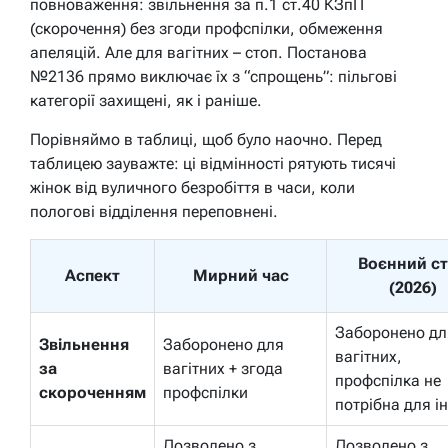
повноваження: звільнення за п.1 ст.40 КЗпП
(скорочення) без згоди профспілки, обмеження
апеляцій. Але для вагітних – стоп. Постанова
№2136 прямо виключає їх з “спрощень”: пільгові
категорії захищені, як і раніше.
Порівняймо в таблиці, щоб було наочно. Перед
таблицею зауважте: ці відмінності рятують тисячі
жінок від вуличного безробіття в часи, коли
пологові відділення переповнені.
Воєнний с
Аспект
Мирний час
(2026)
Заборонено дл
Звільнення
Заборонено для
вагітних,
за
вагітних + згода
профспілка не
скороченням
профспілки
потрібна для і
Дозволено з
Дозволено з