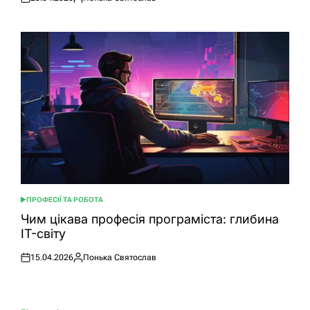
Оприлюднено
Опубліковано
ПРОФЕСІЇ ТА РОБОТА
ОПУБЛІКУВАТИ
У
Чим цікава професія програміста: глибина
IT-світу
15.04.2026
Понька Святослав
Оприлюднено
Опубліковано