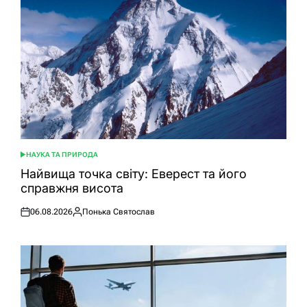
НАУКА ТА ПРИРОДА
ОПУБЛІКУВАТИ
У
Найвища точка світу: Еверест та його
справжня висота
06.08.2026
Понька Святослав
Оприлюднено
Опубліковано