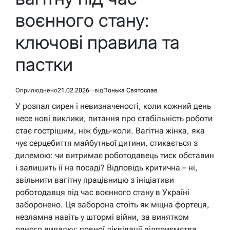
воєнного стану:
ключові правила та
пастки
Оприлюднено
21.02.2026
від
Понька Святослав
У розпал сирен і невизначеності, коли кожний день
несе нові виклики, питання про стабільність роботи
стає гострішим, ніж будь-коли. Вагітна жінка, яка
чує серцебиття майбутньої дитини, стикається з
дилемою: чи витримає роботодавець тиск обставин
і залишить її на посаді? Відповідь критична – ні,
звільнити вагітну працівницю з ініціативи
роботодавця під час воєнного стану в Україні
заборонено. Ця заборона стоїть як міцна фортеця,
незламна навіть у штормі війни, за винятком
одного випадку: повної ліквідації підприємства.