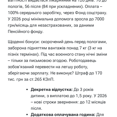
вагітності видається лікарняний на 126 днів: 70 до
пологів, 56 після (84 при ускладнених). Оплата –
100% середнього заробітку, через Фонд соцстраху.
У 2026 році мінімальна допомога зросла до 7000
грн/місяць для незастрахованих, за даними
Пенсійного фонду.
Щоденні бонуси: скорочений день перед пологами,
заборона підняттям вантажів понад 7 кг (3 кг на
пізніх термінах). Під час воєнного стану нічні зміни
– тільки за письмовою згодою. Роботодавець
зобов’язаний перевести на легшу роботу,
зберігаючи зарплату. Не виконує? Штраф до 170
тис. грн за ст.265 КЗпП.
Декретна відпустка:
До 3 років
дитини, з виплатою до 1,5 року. У 2026
– нові строки звернення: до 12 місяців
після.
Додаткова оплачувана година:
Для