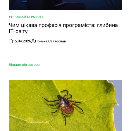
ПРОФЕСІЇ ТА РОБОТА
ОПУБЛІКУВАТИ
У
Чим цікава професія програміста: глибина
IT-світу
15.04.2026
Понька Святослав
Оприлюднено
Опубліковано
Більше від автора