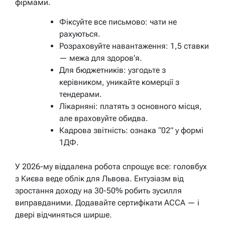
фірмами.
Фіксуйте все письмово: чати не
рахуються.
Розраховуйте навантаження: 1,5 ставки
— межа для здоров’я.
Для бюджетників: узгодьте з
керівником, уникайте комерції з
тендерами.
Лікарняні: платять з основного місця,
але враховуйте обидва.
Кадрова звітність: ознака “02” у формі
1ДФ.
У 2026-му віддалена робота спрощує все: головбух
з Києва веде облік для Львова. Ентузіазм від
зростання доходу на 30-50% робить зусилля
виправданими. Додавайте сертифікати ACCA — і
двері відчиняться ширше.