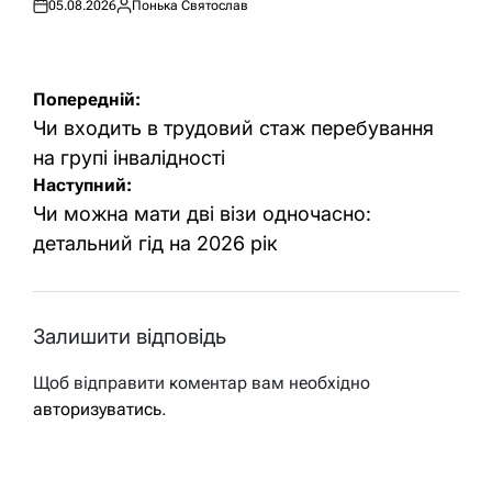
05.08.2026
Понька Святослав
Оприлюднено
Опубліковано
Навігація
Попередній:
записів
Чи входить в трудовий стаж перебування
на групі інвалідності
Наступний:
Чи можна мати дві візи одночасно:
детальний гід на 2026 рік
Залишити відповідь
Щоб відправити коментар вам необхідно
авторизуватись
.