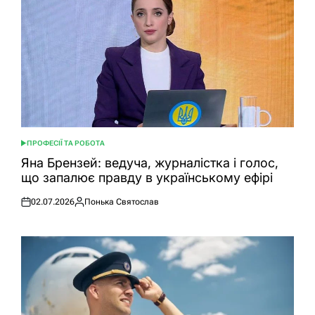
ПРОФЕСІЇ ТА РОБОТА
ОПУБЛІКУВАТИ
У
Яна Брензей: ведуча, журналістка і голос,
що запалює правду в українському ефірі
02.07.2026
Понька Святослав
Оприлюднено
Опубліковано