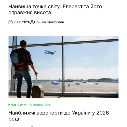
ОПУБЛІКУВАТИ
У
Найвища точка світу: Еверест та його
справжня висота
06.08.2026
Понька Святослав
Оприлюднено
Опубліковано
ЛОГІСТИКА ТА ТРАНСПОРТ
ОПУБЛІКУВАТИ
У
Найближчі аеропорти до України у 2026
році