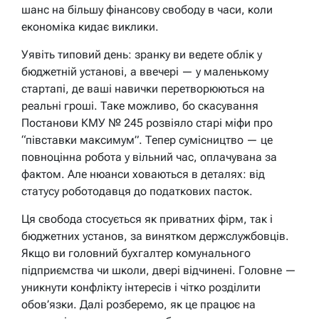
шанс на більшу фінансову свободу в часи, коли
економіка кидає виклики.
Уявіть типовий день: зранку ви ведете облік у
бюджетній установі, а ввечері — у маленькому
стартапі, де ваші навички перетворюються на
реальні гроші. Таке можливо, бо скасування
Постанови КМУ № 245 розвіяло старі міфи про
“півставки максимум”. Тепер сумісництво — це
повноцінна робота у вільний час, оплачувана за
фактом. Але нюанси ховаються в деталях: від
статусу роботодавця до податкових пасток.
Ця свобода стосується як приватних фірм, так і
бюджетних установ, за винятком держслужбовців.
Якщо ви головний бухгалтер комунального
підприємства чи школи, двері відчинені. Головне —
уникнути конфлікту інтересів і чітко розділити
обов’язки. Далі розберемо, як це працює на