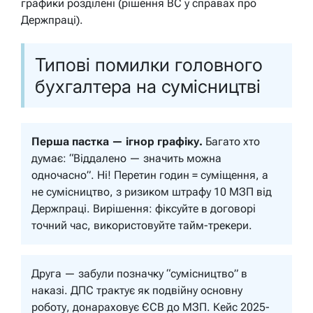
графики розділені (рішення ВС у справах про
Держпраці).
Типові помилки головного
бухгалтера на сумісництві
Перша пастка — ігнор графіку.
Багато хто
думає: “Віддалено — значить можна
одночасно”. Ні! Перетин годин = суміщення, а
не сумісництво, з ризиком штрафу 10 МЗП від
Держпраці.
Вирішення: фіксуйте в договорі
точний час, використовуйте тайм-трекери.
Друга — забули позначку “сумісництво” в
наказі. ДПС трактує як подвійну основну
роботу, донараховує ЄСВ до МЗП. Кейс 2025-