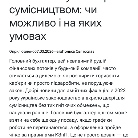
сумісництвом: чи
можливо і на яких
умовах
Оприлюднено
07.03.2026
від
Понька Святослав
Головний бухгалтер, цей невидимий рушій
фінансових потоків у будь-якій компанії, часто
стикається з дилемою: як розширити горизонти
кар’єри чи просто підзаробити, не порушуючи
закон. Добрі новини для амбітних фахівців: з 2022
року українське законодавство відкрило двері для
сумісництва без тих гнітючих обмежень, що
панували раніше. Головний бухгалтер цілком може
взяти на себе ще одну посаду, якщо графики
роботи не перетинаються, а оформлення пройде
чітко за правилами КЗпП. Це не просто дозвіл — це