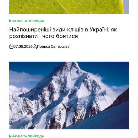
НАУКА ТА ПРИРОДА
ОПУБЛІКУВАТИ
У
Найпоширеніші види кліщів в Україні: як
розпізнати і чого боятися
07.08.2026
Понька Святослав
Оприлюднено
Опубліковано
НАУКА ТА ПРИРОДА