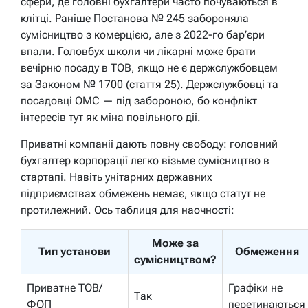
сфери, де головні бухгалтери часто почуваються в
клітці. Раніше Постанова № 245 забороняла
сумісництво з комерцією, але з 2022-го бар’єри
впали. Головбух школи чи лікарні може брати
вечірню посаду в ТОВ, якщо не є держслужбовцем
за Законом № 1700 (стаття 25). Держслужбовці та
посадовці ОМС — під забороною, бо конфлікт
інтересів тут як міна повільного дії.
Приватні компанії дають повну свободу: головний
бухгалтер корпорації легко візьме сумісництво в
стартапі. Навіть унітарних державних
підприємствах обмежень немає, якщо статут не
протилежний. Ось таблиця для наочності:
Може за
Тип установи
Обмеження
сумісництвом?
Приватне ТОВ/
Графіки не
Так
ФОП
перетинаються