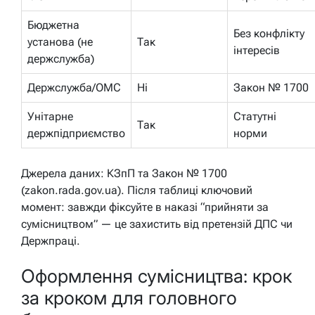
Бюджетна
Без конфлікту
установа (не
Так
інтересів
держслужба)
Держслужба/ОМС
Ні
Закон № 1700
Унітарне
Статутні
Так
держпідприємство
норми
Джерела даних: КЗпП та Закон № 1700
(zakon.rada.gov.ua). Після таблиці ключовий
момент: завжди фіксуйте в наказі “прийняти за
сумісництвом” — це захистить від претензій ДПС чи
Держпраці.
Оформлення сумісництва: крок
за кроком для головного