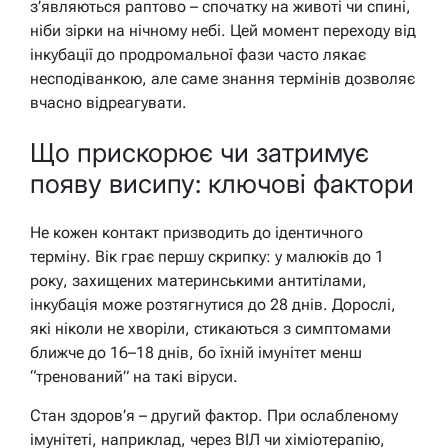
з’являються раптово – спочатку на животі чи спині,
ніби зірки на нічному небі. Цей момент переходу від
інкубації до продромальної фази часто лякає
несподіванкою, але саме знання термінів дозволяє
вчасно відреагувати.
Що прискорює чи затримує
появу висипу: ключові фактори
Не кожен контакт призводить до ідентичного
терміну. Вік грає першу скрипку: у малюків до 1
року, захищених материнськими антитілами,
інкубація може розтягнутися до 28 днів. Дорослі,
які ніколи не хворіли, стикаються з симптомами
ближче до 16–18 днів, бо їхній імунітет менш
“тренований” на такі віруси.
Стан здоров’я – другий фактор. При ослабленому
імунітеті, наприклад, через ВІЛ чи хіміотерапію,