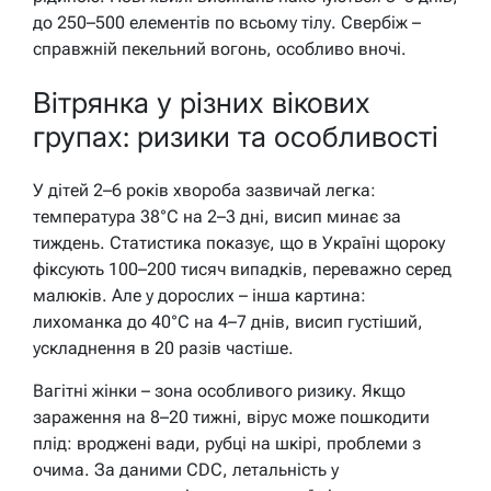
до 250–500 елементів по всьому тілу. Свербіж –
справжній пекельний вогонь, особливо вночі.
Вітрянка у різних вікових
групах: ризики та особливості
У дітей 2–6 років хвороба зазвичай легка:
температура 38°C на 2–3 дні, висип минає за
тиждень. Статистика показує, що в Україні щороку
фіксують 100–200 тисяч випадків, переважно серед
малюків. Але у дорослих – інша картина:
лихоманка до 40°C на 4–7 днів, висип густіший,
ускладнення в 20 разів частіше.
Вагітні жінки – зона особливого ризику. Якщо
зараження на 8–20 тижні, вірус може пошкодити
плід: вроджені вади, рубці на шкірі, проблеми з
очима. За даними CDC, летальність у