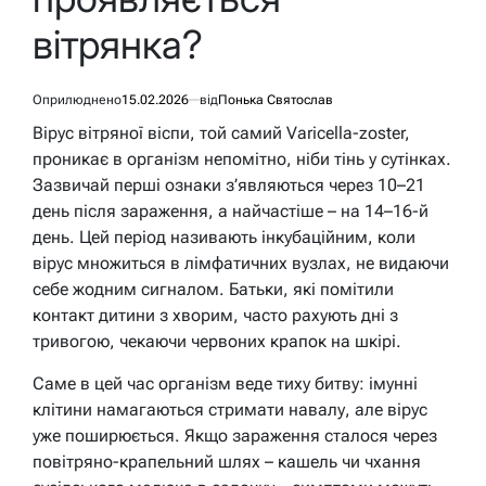
вітрянка?
Оприлюднено
15.02.2026
від
Понька Святослав
Вірус вітряної віспи, той самий Varicella-zoster,
проникає в організм непомітно, ніби тінь у сутінках.
Зазвичай перші ознаки з’являються через 10–21
день після зараження, а найчастіше – на 14–16-й
день. Цей період називають інкубаційним, коли
вірус множиться в лімфатичних вузлах, не видаючи
себе жодним сигналом. Батьки, які помітили
контакт дитини з хворим, часто рахують дні з
тривогою, чекаючи червоних крапок на шкірі.
Саме в цей час організм веде тиху битву: імунні
клітини намагаються стримати навалу, але вірус
уже поширюється. Якщо зараження сталося через
повітряно-крапельний шлях – кашель чи чхання