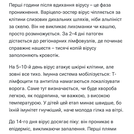
Перші години після вдихання вірусу – це фаза
проникнення. Варіцело-зостер вірус чіпляється за
клітини слизових дихальних шляхів, ніби альпініст
за скелю. Він не викликає лихоманки чи кашлю,
просто розмножується. За 2–4 дні патоген
дістається до регіонарних лімфовузлів, де починає
справжнє нашестя – тисячі копій вірусу
заполоняють кровотік.
На 5–10-й день вірус атакує шкірні клітини, але
зовні все тихо. Імунна система мобілізується: Т-
лімфоцити та антитіла намагаються локалізувати
ворога. Саме тут визначається, чи буде хвороба
легкою, як подряпина, чи важкою, з високою
температурою. У дітей цей етап минає швидше, бо
їхній імунітет гнучкіший, наче молода гілка на вітрі.
До 14-го дня вірус досягає піку: він проникає в
епідерміс, викликаючи запалення. Перші плями