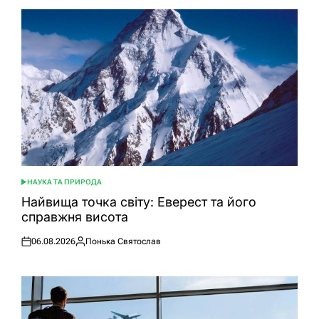
НАУКА ТА ПРИРОДА
ОПУБЛІКУВАТИ
У
Найвища точка світу: Еверест та його
справжня висота
06.08.2026
Понька Святослав
Оприлюднено
Опубліковано