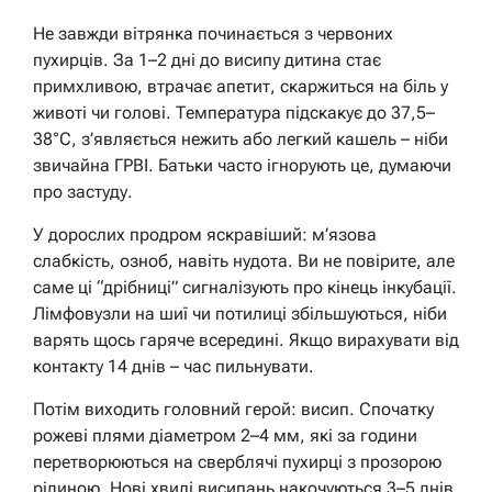
Не завжди вітрянка починається з червоних
пухирців. За 1–2 дні до висипу дитина стає
примхливою, втрачає апетит, скаржиться на біль у
животі чи голові. Температура підскакує до 37,5–
38°C, з’являється нежить або легкий кашель – ніби
звичайна ГРВІ. Батьки часто ігнорують це, думаючи
про застуду.
У дорослих продром яскравіший: м’язова
слабкість, озноб, навіть нудота. Ви не повірите, але
саме ці “дрібниці” сигналізують про кінець інкубації.
Лімфовузли на шиї чи потилиці збільшуються, ніби
варять щось гаряче всередині. Якщо вирахувати від
контакту 14 днів – час пильнувати.
Потім виходить головний герой: висип. Спочатку
рожеві плями діаметром 2–4 мм, які за години
перетворюються на сверблячі пухирці з прозорою
рідиною. Нові хвилі висипань накочуються 3–5 днів,