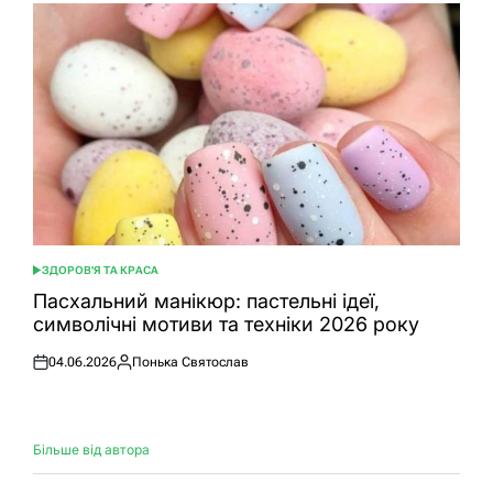
ЗДОРОВ'Я ТА КРАСА
ОПУБЛІКУВАТИ
У
Пасхальний манікюр: пастельні ідеї,
символічні мотиви та техніки 2026 року
04.06.2026
Понька Святослав
Оприлюднено
Опубліковано
Більше від автора