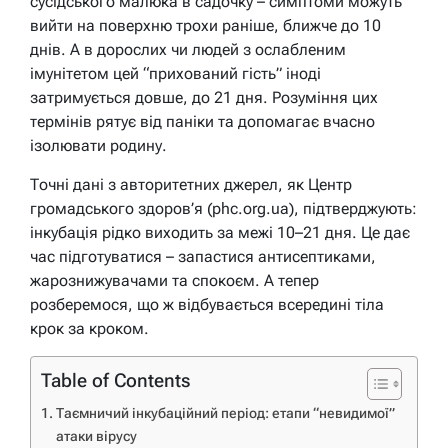
сусідського малюка в садочку – симптоми можуть
вийти на поверхню трохи раніше, ближче до 10
днів. А в дорослих чи людей з ослабленим
імунітетом цей “прихований гість” іноді
затримується довше, до 21 дня. Розуміння цих
термінів рятує від паніки та допомагає вчасно
ізолювати родину.
Точні дані з авторитетних джерел, як Центр
громадського здоров’я (phc.org.ua), підтверджують:
інкубація рідко виходить за межі 10–21 дня. Це дає
час підготуватися – запастися антисептиками,
жарознижувачами та спокоєм. А тепер
розберемося, що ж відбувається всередині тіла
крок за кроком.
Table of Contents
Таємничий інкубаційний період: етапи “невидимої”
атаки вірусу