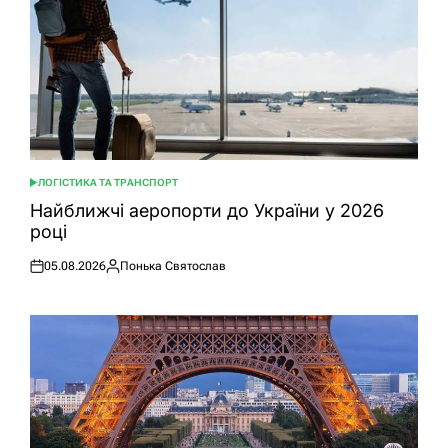
ЛОГІСТИКА ТА ТРАНСПОРТ
ОПУБЛІКУВАТИ
У
Найближчі аеропорти до України у 2026
році
05.08.2026
Понька Святослав
Оприлюднено
Опубліковано