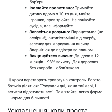
бар’єри.
Ізолюйте проактивно:
Тримайте
дитину вдома з 10-го дня, мийте
іграшки, провітрюйте. Не панікуйте
сусідів, але інформуйте.
Запасіться розумно:
Парацетамол (не
аспірин!), антигістамінні від свербу,
зеленку для маркування висипу.
Зверніться до педіатра за планом.
Вакцинуйтеся вчасно:
Дві дози з 12
місяців – 98% захисту. Для дорослих
без хвороби – обов’язково.
Ці кроки перетворять тривогу на контроль. Багато
батьків діляться: “Рахували дні, як на таймері, і
встигли підготувати все”. Пам’ятайте, легка форма
– норма для більшості.
Ускладнення: коли проста