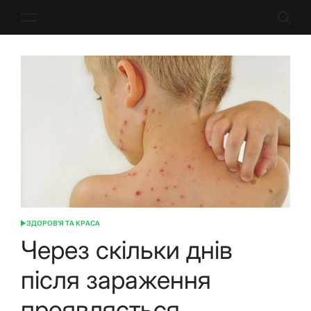
Перейти
до
вмісту
ЗДОРОВ'Я ТА КРАСА
ОПУБЛІКУВАТИ
У
Через скільки днів
після зараження
проявляється