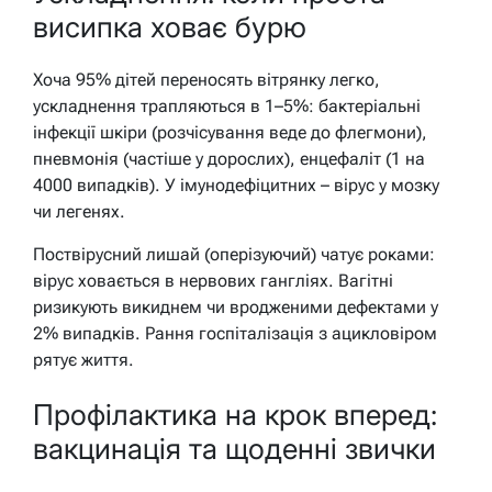
висипка ховає бурю
Хоча 95% дітей переносять вітрянку легко,
ускладнення трапляються в 1–5%: бактеріальні
інфекції шкіри (розчісування веде до флегмони),
пневмонія (частіше у дорослих), енцефаліт (1 на
4000 випадків). У імунодефіцитних – вірус у мозку
чи легенях.
Поствірусний лишай (оперізуючий) чатує роками:
вірус ховається в нервових гангліях. Вагітні
ризикують викиднем чи вродженими дефектами у
2% випадків. Рання госпіталізація з ацикловіром
рятує життя.
Профілактика на крок вперед:
вакцинація та щоденні звички