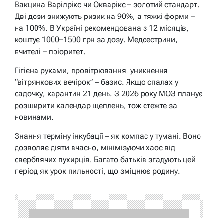
Вакцина Варілрікс чи Окварікс – золотий стандарт.
Дві дози знижують ризик на 90%, а тяжкі форми –
на 100%. В Україні рекомендована з 12 місяців,
коштує 1000–1500 грн за дозу. Медсестрини,
вчителі – пріоритет.
Гігієна руками, провітрювання, уникнення
“вітрянкових вечірок” – базис. Якщо спалах у
садочку, карантин 21 день. З 2026 року МОЗ планує
розширити календар щеплень, тож стежте за
новинами.
Знання терміну інкубації – як компас у тумані. Воно
дозволяє діяти вчасно, мінімізуючи хаос від
сверблячих пухирців. Багато батьків згадують цей
період як урок пильності, що зміцнює родину.