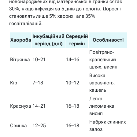
новонароджених від материнської вітрянки сягає
30%, якщо інфекція за 5 днів до пологів. Дорослі
становлять лише 5% хворих, але 35%
госпіталізацій.
Інкубаційний
Середній
Хвороба
Особливості
період (дні)
термін
Повітряно-
Вітрянка
10–21
14–16
крапельний
шлях, висип
Висока
Кір
7–18
10–12
заразність,
кашель
Легка
Краснуха
14–21
16–18
лихоманка,
висип
Набряк слинних
Свинка
12–25
16–18
залоз