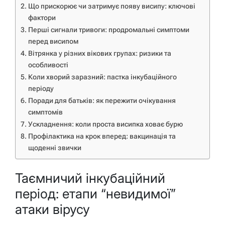
Що прискорює чи затримує появу висипу: ключові
фактори
Перші сигнали тривоги: продромальні симптоми
перед висипом
Вітрянка у різних вікових групах: ризики та
особливості
Коли хворий заразний: пастка інкубаційного
періоду
Поради для батьків: як пережити очікування
симптомів
Ускладнення: коли проста висипка ховає бурю
Профілактика на крок вперед: вакцинація та
щоденні звички
Таємничий інкубаційний
період: етапи “невидимої”
атаки вірусу