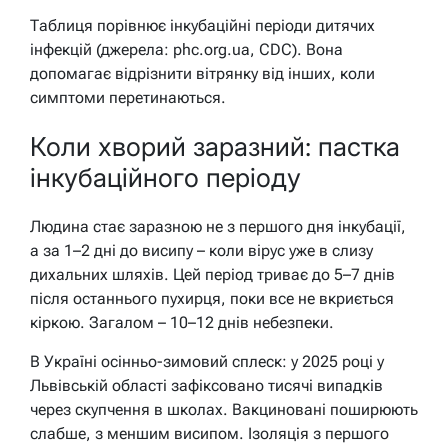
Таблиця порівнює інкубаційні періоди дитячих
інфекцій (джерела: phc.org.ua, CDC). Вона
допомагає відрізнити вітрянку від інших, коли
симптоми перетинаються.
Коли хворий заразний: пастка
інкубаційного періоду
Людина стає заразною не з першого дня інкубації,
а за 1–2 дні до висипу – коли вірус уже в слизу
дихальних шляхів. Цей період триває до 5–7 днів
після останнього пухирця, поки все не вкриється
кіркою. Загалом – 10–12 днів небезпеки.
В Україні осінньо-зимовий сплеск: у 2025 році у
Львівській області зафіксовано тисячі випадків
через скупчення в школах. Вакциновані поширюють
слабше, з меншим висипом. Ізоляція з першого