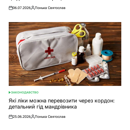
06.07.2026
Понька Святослав
Оприлюднено
Опубліковано
ЗАКОНОДАВСТВО
ОПУБЛІКУВАТИ
У
Які ліки можна перевозити через кордон:
детальний гід мандрівника
25.06.2026
Понька Святослав
Оприлюднено
Опубліковано