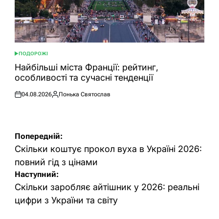
ПОДОРОЖІ
ОПУБЛІКУВАТИ
У
Найбільші міста Франції: рейтинг,
особливості та сучасні тенденції
04.08.2026
Понька Святослав
Оприлюднено
Опубліковано
Навігація
Попередній:
записів
Скільки коштує прокол вуха в Україні 2026:
повний гід з цінами
Наступний:
Скільки заробляє айтішник у 2026: реальні
цифри з України та світу