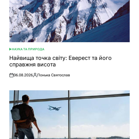
НАУКА ТА ПРИРОДА
ОПУБЛІКУВАТИ
У
Найвища точка світу: Еверест та його
справжня висота
06.08.2026
Понька Святослав
Оприлюднено
Опубліковано