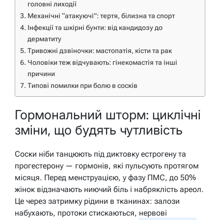
головні лиходії
Механічні “атакуючі”: тертя, білизна та спорт
Інфекції та шкірні бунти: від кандидозу до
дерматиту
Тривожні дзвіночки: мастопатія, кісти та рак
Чоловіки теж відчувають: гінекомастія та інші
причини
Типові помилки при болю в сосків
Гормональний шторм: циклічні
зміни, що будять чутливість
Соски ніби танцюють під диктовку естрогену та
прогестерону — гормонів, які пульсують протягом
місяця. Перед менструацією, у фазу ПМС, до 50%
жінок відзначають ниючий біль і набряклість ареол.
Це через затримку рідини в тканинах: залози
набухають, протоки стискаються, нервові