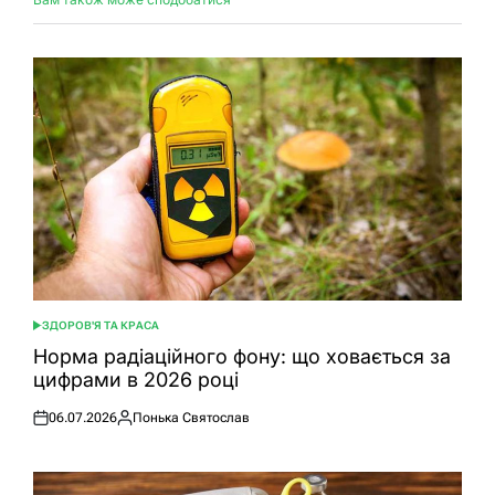
ЗДОРОВ'Я ТА КРАСА
ОПУБЛІКУВАТИ
У
Норма радіаційного фону: що ховається за
цифрами в 2026 році
06.07.2026
Понька Святослав
Оприлюднено
Опубліковано