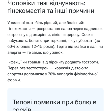
Чоловіки теж відчувають:
гінекомастія та інші причини
У сильної статі біль рідший, але болісний:
гінекомастія — розростання залоз через надлишок
естрогену від ожиріння, ліків чи цирозу. Соски
набухають, болять при торканні, як у пубертаті (до
60% хлопців 12–15 років). Тертя від майки в залі чи
алергія — те саме, що у жінок.
Інфекції чи травми від пірсингу додають гостроти.
Перевірте тестостерон — корекція дієтою та
спортом допомагає у 70% випадків фізіологічної
форми.
Типові помилки при болю в
сосків