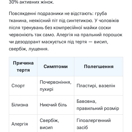
30% активних жінок.
Повсякденні подразники не відстають: груба
тканина, неякісний піт під синтетикою. У чоловіків
після тренувань без компресійної майки соски
червоніють так само. Алергія на пральний порошок
чи дезодорант маскується під тертя — висип,
свербіж, лущення.
Причина
Симптоми
Полегшення
тертя
Почервоніння,
Спорт
Пластирі, вазелін
пухирі
Бавовна,
Білизна
Ниючий біль
правильний розмір
Свербіж,
Гіпоалергенний
Алергія
висип
засіб