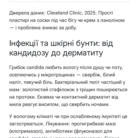
Джерела даних: Cleveland Clinic, 2025. Прості
пластирі на соски під час бігу чи крем з ланоліном
— і проблема зникає за добу.
Інфекції та шкірні бунти: від
кандидозу до дерматиту
Грибок candida любить вологу після душу чи поту,
оселяючись у мікротріщинах — свербіж, білий
наліт, пекучий біль. Бактеріальний теліт частіший у
мам: золотистий стафілокок з тріщин поширюється
на протоки. Екзема чи контактний дерматит від
мила реагує висипом, що свербить ночами.
У вологому кліматі чи при ослабленому імунітеті це
загострюється. Лікування: протигрибкові мазі
(клотримазол), антибіотики (флуконазол для