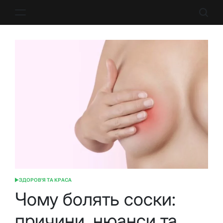
Перейти
до
вмісту
ЗДОРОВ'Я ТА КРАСА
ОПУБЛІКУВАТИ
У
Чому болять соски:
причини, нюанси та