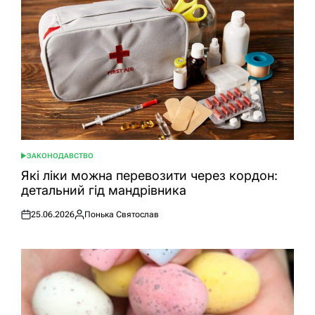
ЗАКОНОДАВСТВО
ОПУБЛІКУВАТИ
У
Які ліки можна перевозити через кордон:
детальний гід мандрівника
25.06.2026
Понька Святослав
Оприлюднено
Опубліковано