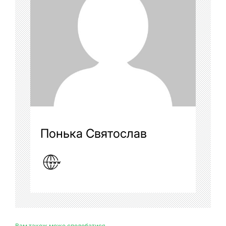
Понька Святослав
Вам також може сподобатися