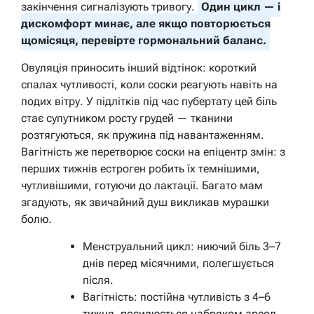
закінчення сигналізують тривогу.
Один цикл — і
дискомфорт минає, але якщо повторюється
щомісяця, перевірте гормональний баланс.
Овуляція приносить інший відтінок: короткий
спалах чутливості, коли соски реагують навіть на
подих вітру. У підлітків під час пубертату цей біль
стає супутником росту грудей — тканини
розтягуються, як пружина під навантаженням.
Вагітність же перетворює соски на епіцентр змін: з
перших тижнів естроген робить їх темнішими,
чутливішими, готуючи до лактації. Багато мам
згадують, як звичайний душ викликав мурашки
болю.
Менструальний цикл: ниючий біль 3–7
днів перед місячними, полегшується
після.
Вагітність: постійна чутливість з 4–6
тижня, посилюється набряком ареол.