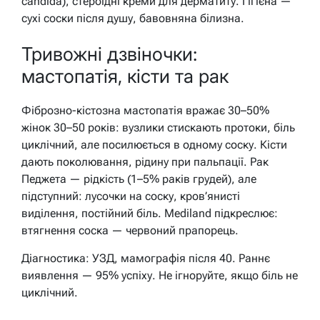
candida), стероїдні креми для дерматиту. Гігієна —
сухі соски після душу, бавовняна білизна.
Тривожні дзвіночки:
мастопатія, кісти та рак
Фіброзно-кістозна мастопатія вражає 30–50%
жінок 30–50 років: вузлики стискають протоки, біль
циклічний, але посилюється в одному соску. Кісти
дають поколювання, рідину при пальпації. Рак
Педжета — рідкість (1–5% раків грудей), але
підступний: лусочки на соску, кров’янисті
виділення, постійний біль. Mediland підкреслює:
втягнення соска — червоний прапорець.
Діагностика: УЗД, мамографія після 40. Раннє
виявлення — 95% успіху. Не ігноруйте, якщо біль не
циклічний.