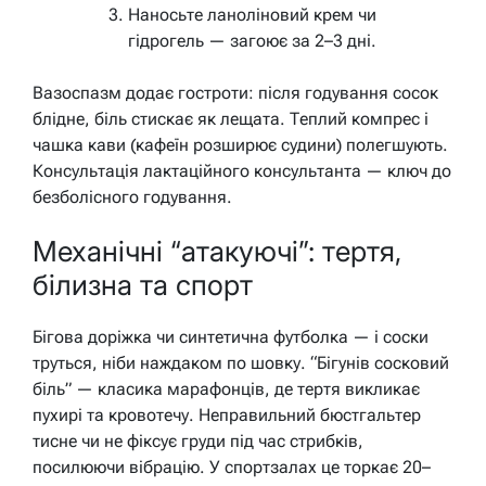
Наносьте ланоліновий крем чи
гідрогель — загоює за 2–3 дні.
Вазоспазм додає гостроти: після годування сосок
блідне, біль стискає як лещата. Теплий компрес і
чашка кави (кафеїн розширює судини) полегшують.
Консультація лактаційного консультанта — ключ до
безболісного годування.
Механічні “атакуючі”: тертя,
білизна та спорт
Бігова доріжка чи синтетична футболка — і соски
труться, ніби наждаком по шовку. “Бігунів сосковий
біль” — класика марафонців, де тертя викликає
пухирі та кровотечу. Неправильний бюстгальтер
тисне чи не фіксує груди під час стрибків,
посилюючи вібрацію. У спортзалах це торкає 20–