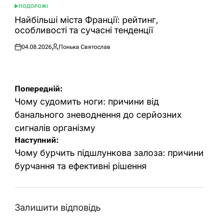
ПОДОРОЖІ
ОПУБЛІКУВАТИ
У
Найбільші міста Франції: рейтинг,
особливості та сучасні тенденції
04.08.2026
Понька Святослав
Оприлюднено
Опубліковано
Навігація
Попередній:
записів
Чому судомить ноги: причини від
банального зневоднення до серйозних
сигналів організму
Наступний:
Чому бурчить підшлункова залоза: причини
бурчання та ефективні рішення
Залишити відповідь