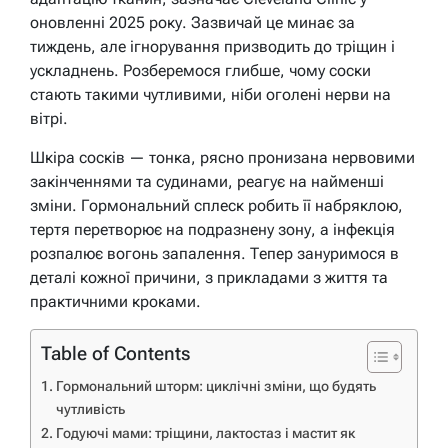
оновленні 2025 року. Зазвичай це минає за
тиждень, але ігнорування призводить до тріщин і
ускладнень. Розберемося глибше, чому соски
стають такими чутливими, ніби оголені нерви на
вітрі.
Шкіра сосків — тонка, рясно пронизана нервовими
закінченнями та судинами, реагує на найменші
зміни. Гормональний сплеск робить її набряклою,
тертя перетворює на подразнену зону, а інфекція
розпалює вогонь запалення. Тепер зануримося в
деталі кожної причини, з прикладами з життя та
практичними кроками.
Table of Contents
Гормональний шторм: циклічні зміни, що будять
чутливість
Годуючі мами: тріщини, лактостаз і мастит як