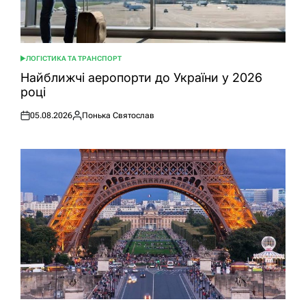
ЛОГІСТИКА ТА ТРАНСПОРТ
ОПУБЛІКУВАТИ
У
Найближчі аеропорти до України у 2026
році
05.08.2026
Понька Святослав
Оприлюднено
Опубліковано