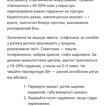
з’являються у 30–50% мам у перші дні,
перетворюючи кожне годування на тортури.
Кровоточать ранки, накопичується молоко — і
вуаля, лактостаз блокує протоки, викликаючи
розпираючий біль.
Запалення не змушує чекати: стафілокок чи candida
з ротика дитини проникають у тріщини,
розпалюючи теліт. Симптоми — пекуче
почервоніння, набряк ареоли, гнійні виділення. За
даними мамологічних центрів, мастит трапляється
у 10–20% годуючих, з піком на 2–3 тижні.
Не
чекайте температури 38+ — ранній антибіотик рятує
від абсцесу.
Перевірте захват: ротик широко
відкритий, губи вивернуті назовні.
Зціджуйте після годування, якщо груди
переповнені.