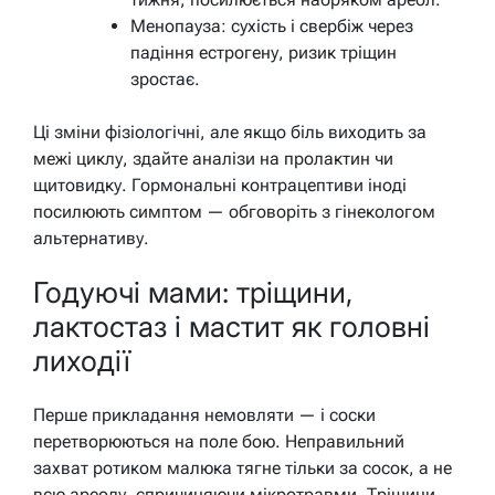
Менопауза: сухість і свербіж через
падіння естрогену, ризик тріщин
зростає.
Ці зміни фізіологічні, але якщо біль виходить за
межі циклу, здайте аналізи на пролактин чи
щитовидку. Гормональні контрацептиви іноді
посилюють симптом — обговоріть з гінекологом
альтернативу.
Годуючі мами: тріщини,
лактостаз і мастит як головні
лиходії
Перше прикладання немовляти — і соски
перетворюються на поле бою. Неправильний
захват ротиком малюка тягне тільки за сосок, а не
всю ареолу, спричиняючи мікротравми. Тріщини