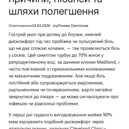
шляхи полегшення
Оприлюднено
24.03.2026
від
Понька Святослав
Гострий укол при дотику до блузки, ниючий
дискомфорт під час пробіжки чи пульсуючий біль,
що не дає спокою ночами, — так проявляється біль
у сосків. Цей симптом турбує до 70% жінок у
репродуктивному віці, за даними клініки Mediland, і
часто пов’язаний з гормональними коливаннями
чи механічним подразненням. Але якщо біль
постійний або супроводжується виділеними,
ущільненнями чи почервонінням, варто негайно
звернутися до лікаря — це може сигналізувати про
інфекцію чи рідкісніші проблеми.
У перші дні грудного вигодовування майже 90%
мам відчувають подібний дискомфорт через
адаптацію тканин, зазначає Cleveland Clinic у