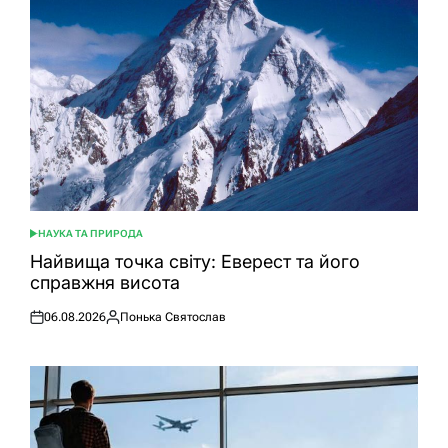
НАУКА ТА ПРИРОДА
ОПУБЛІКУВАТИ
У
Найвища точка світу: Еверест та його
справжня висота
06.08.2026
Понька Святослав
Оприлюднено
Опубліковано