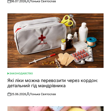
06.07.2026
Понька Святослав
Оприлюднено
Опубліковано
ЗАКОНОДАВСТВО
ОПУБЛІКУВАТИ
У
Які ліки можна перевозити через кордон:
детальний гід мандрівника
25.06.2026
Понька Святослав
Оприлюднено
Опубліковано