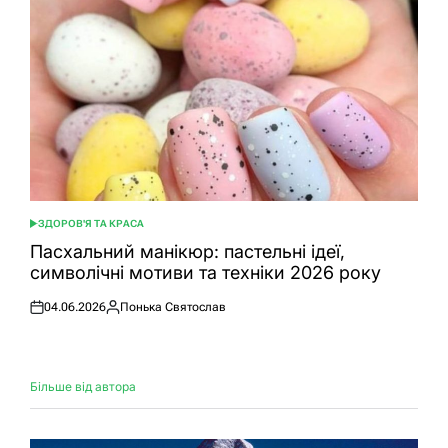
ЗДОРОВ'Я ТА КРАСА
ОПУБЛІКУВАТИ
У
Пасхальний манікюр: пастельні ідеї,
символічні мотиви та техніки 2026 року
04.06.2026
Понька Святослав
Оприлюднено
Опубліковано
Більше від автора