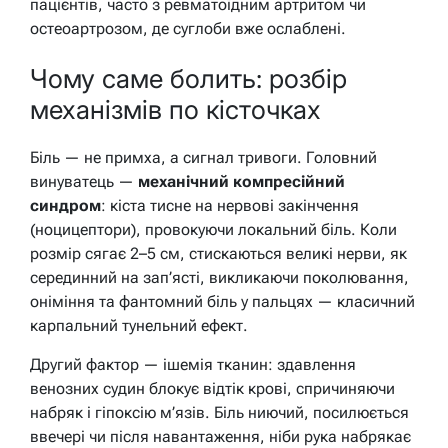
пацієнтів, часто з ревматоїдним артритом чи
остеоартрозом, де суглоби вже ослаблені.
Чому саме болить: розбір
механізмів по кісточках
Біль — не примха, а сигнал тривоги. Головний
винуватець —
механічний компресійний
синдром
: кіста тисне на нервові закінчення
(ноцицептори), провокуючи локальний біль. Коли
розмір сягає 2–5 см, стискаються великі нерви, як
серединний на зап’ясті, викликаючи поколювання,
оніміння та фантомний біль у пальцях — класичний
карпальний тунельний ефект.
Другий фактор —
ішемія тканин
: здавлення
венозних судин блокує відтік крові, спричиняючи
набряк і гіпоксію м’язів. Біль ниючий, посилюється
ввечері чи після навантаження, ніби рука набрякає