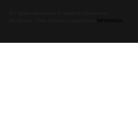
Всі права захищено. З гордістю працює на
WordPress. Тема NewsArc розроблена
WPInterface
.