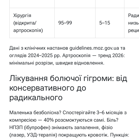
Хірургія
Ради
(відкрита/
95–99
5–15
низь
артроскопія)
рец
Дані з клінічних настанов guidelines.moz.gov.ua та
оглядів 2024–2025 рр. Артроскопія — тренд 2026:
мінімальні розрізи, швидке відновлення.
Лікування болючої гігроми: від
консервативного до
радикального
Маленька безболісна? Спостерігайте 3–6 місяців з
компресією — 40% розсмоктуються самі. Біль?
НПЗП (ібупрофен) знімають запалення, фізіо
(лазер, УЗД-терапія) покращують кровотік. Пункція: