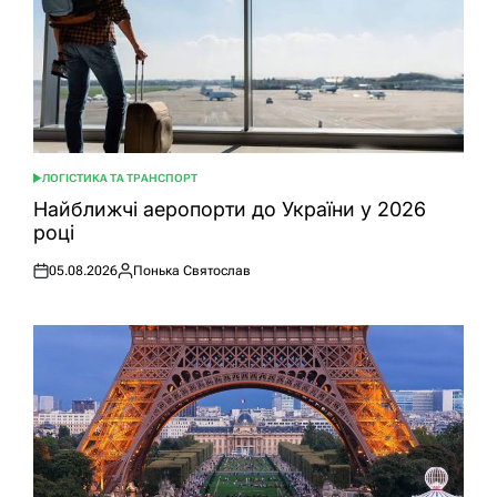
ЛОГІСТИКА ТА ТРАНСПОРТ
ОПУБЛІКУВАТИ
У
Найближчі аеропорти до України у 2026
році
05.08.2026
Понька Святослав
Оприлюднено
Опубліковано