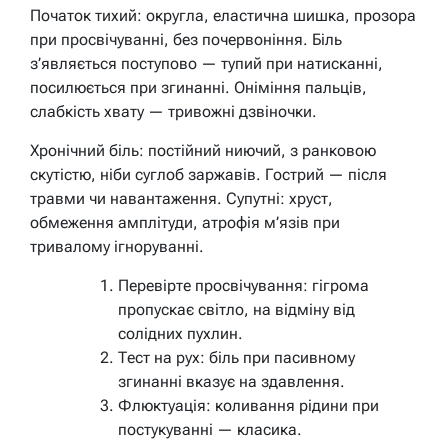
Початок тихий: округла, еластична шишка, прозора
при просвічуванні, без почервоніння. Біль
з’являється поступово — тупий при натисканні,
посилюється при згинанні. Оніміння пальців,
слабкість хвату — тривожні дзвіночки.
Хронічний біль: постійний ниючий, з ранковою
скутістю, ніби суглоб заржавів. Гострий — після
травми чи навантаження. Супутні: хруст,
обмеження амплітуди, атрофія м’язів при
тривалому ігноруванні.
Перевірте просвічування: гігрома
пропускає світло, на відміну від
солідних пухлин.
Тест на рух: біль при пасивному
згинанні вказує на здавлення.
Флюктуація: коливання рідини при
постукуванні — класика.