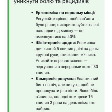
уникнути болю та рецидивів
Ергономіка на першому місці:
Регулюйте крісло, щоб зап’ястя
було рівне; використовуйте гелеві
накладки під мишку — це
зменшує тиск на 40%.
Фізіотерапія щодня:
Розминка
для кистей 5 хвилин двічі на день:
кругові рухи, стискання м’ячика.
Уникайте перевантажень —
чергування з перервами кожні 30
хвилин.
Компресія розумна:
Еластичний
бинт на ніч, але не туго, щоб не
провокувати ріст кісти. Якщо біль
з’явився, холодні компреси 15
хвилин 3 рази на день знімають
набряк.