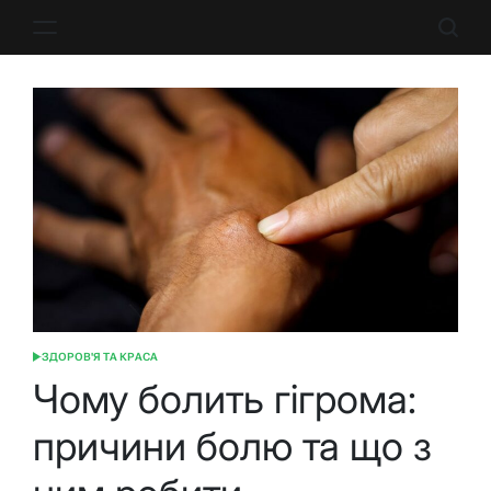
Перейти
до
вмісту
ЗДОРОВ'Я ТА КРАСА
ОПУБЛІКУВАТИ
У
Чому болить гігрома:
причини болю та що з