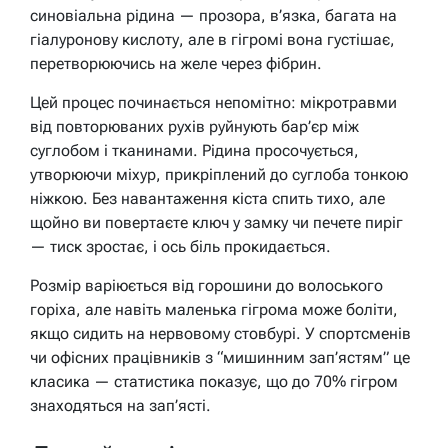
синовіальна рідина — прозора, в’язка, багата на
гіалуронову кислоту, але в гігромі вона густішає,
перетворюючись на желе через фібрин.
Цей процес починається непомітно: мікротравми
від повторюваних рухів руйнують бар’єр між
суглобом і тканинами. Рідина просочується,
утворюючи міхур, прикріплений до суглоба тонкою
ніжкою. Без навантаження кіста спить тихо, але
щойно ви повертаєте ключ у замку чи печете пиріг
— тиск зростає, і ось біль прокидається.
Розмір варіюється від горошини до волоського
горіха, але навіть маленька гігрома може боліти,
якщо сидить на нервовому стовбурі. У спортсменів
чи офісних працівників з “мишинним зап’ястям” це
класика — статистика показує, що до 70% гігром
знаходяться на зап’ясті.