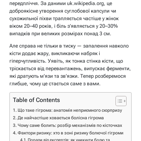
передпліччя. За даними uk.wikipedia.org, це
доброякісне утворення суглобової капсули чи
сухожильної піхви трапляється частіше у жінок
віком 20–40 років, і біль з’являється у 20–30%
випадків при великих розмірах понад 3 см.
Але справа не тільки в тиску — запалення навколо
кісти додає жару, викликаючи набряк і
гіперчутливість. Уявіть, як тонка стінка кісти, що
тріскається від перевантажень, випускає ферменти,
які дратують м’язи та зв’язки. Тепер розберемося
глибше, чому це стається саме з вами.
Table of Contents
Що таке гігрома: анатомія неприємного сюрпризу
Де найчастіше ховається болісна гігрома
Чому саме болить: розбір механізмів по кісточках
Фактори ризику: хто в зоні ризику болючої гігроми
Поради від експертів: як уникнути болю та