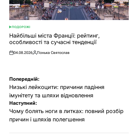
ПОДОРОЖІ
ОПУБЛІКУВАТИ
У
Найбільші міста Франції: рейтинг,
особливості та сучасні тенденції
04.08.2026
Понька Святослав
Оприлюднено
Опубліковано
Навігація
Попередній:
записів
Низькі лейкоцити: причини падіння
імунітету та шляхи відновлення
Наступний:
Чому болять ноги в литках: повний розбір
причин і шляхів полегшення