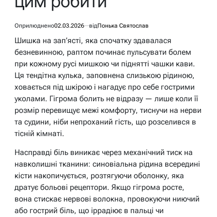
цим робити
Оприлюднено
02.03.2026
від
Понька Святослав
Шишка на зап’ясті, яка спочатку здавалася
безневинною, раптом починає пульсувати болем
при кожному русі мишкою чи піднятті чашки кави.
Ця тендітна кулька, заповнена слизькою рідиною,
ховається під шкірою і нагадує про себе гострими
уколами. Гігрома болить не відразу — лише коли її
розмір перевищує межі комфорту, тиснучи на нерви
та судини, ніби непроханий гість, що розселився в
тісній кімнаті.
Насправді біль виникає через механічний тиск на
навколишні тканини: синовіальна рідина всередині
кісти накопичується, розтягуючи оболонку, яка
дратує больові рецептори. Якщо гігрома росте,
вона стискає нервові волокна, провокуючи ниючий
або гострий біль, що іррадіює в пальці чи