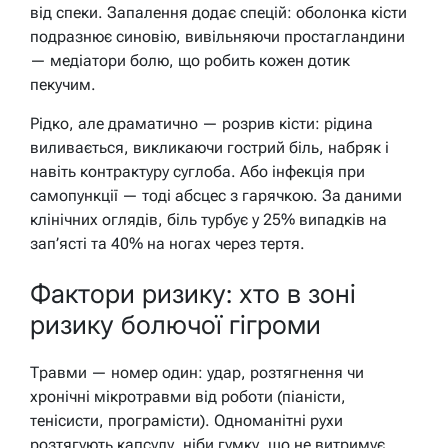
від спеки. Запалення додає спецій: оболонка кісти
подразнює синовію, вивільняючи простагландини
— медіатори болю, що робить кожен дотик
пекучим.
Рідко, але драматично — розрив кісти: рідина
виливається, викликаючи гострий біль, набряк і
навіть контрактуру суглоба. Або інфекція при
самопункції — тоді абсцес з гарячкою. За даними
клінічних оглядів, біль турбує у 25% випадків на
зап’ясті та 40% на ногах через тертя.
Фактори ризику: хто в зоні
ризику болючої гігроми
Травми — номер один: удар, розтягнення чи
хронічні мікротравми від роботи (піаністи,
тенісисти, програмісти). Одноманітні рухи
розтягують капсулу, ніби гумку, що не витримує.