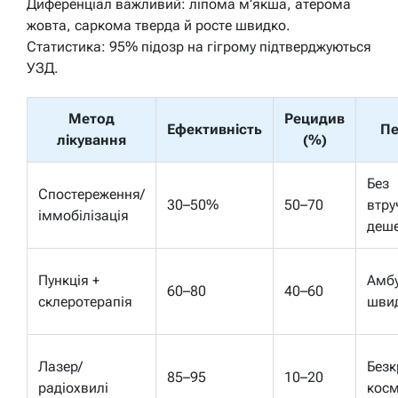
Диференціал важливий: ліпома м’якша, атерома
жовта, саркома тверда й росте швидко.
Статистика: 95% підозр на гігрому підтверджуються
УЗД.
Метод
Рецидив
Ефективність
Пе
лікування
(%)
Без
Спостереження/
30–50%
50–70
втру
іммобілізація
деш
Пункція +
Амбу
60–80
40–60
склеротерапія
шви
Лазер/
Безк
85–95
10–20
радіохвилі
косм