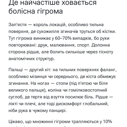
Де найчастіше ховається
болісна гігрома
Зап’ястя — король локацій, особливо тильна
поверхня, де сухожилля згиначів труться об кістки.
Тут гігрома виникає у 60–70% випадків, бо рухи
повторювані: друк, малювання, спорт. Долонна
сторона рідше, але болить сильніше через тісноту
анатомічних структур.
Пальці — другий хіт: на тильних поверхнях фаланг,
особливо мізинця чи середнього, де кіста обмежує
згинання. На ногах — стопи (під п’ятою чи біля
великого пальця), коліна чи гомілковостопний
суглоб, де тертя від взуття посилює біль. Рідше —
лікті чи плечі, але тоді дискомфорт глобальний,
ніби рука в чужому панцирі.
Цікаво, що множинні гігроми трапляються у 10%