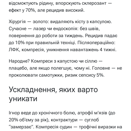
відсмоктують рідину, впорскують склерозант —
ефект у 70%, але рецидив високий.
Хірургія — золото: видаляють кісту з капсулою.
Сучасне — лазер чи ендоскопія: без швів,
повернення до роботи за тиждень. Рецидив падає
до 10% при правильній техніці. Післяопераційно:
ЛФК, компресія, уникнення навантажень 4 тижні.
Народне? Компреси з капустою чи сіллю —
плацебо, але якщо полегшує, чому ні. Головне — не
проколювати самотужки, ризик сепсису 5%.
Ускладнення, яких варто
уникати
Ігнор веде до хронічного болю, атрофії м’язів (до
20% об’єму за рік), контрактури — суглоб
“замерзає”. Компресія судин — трофічні виразки на