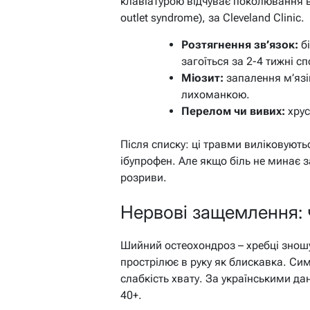
клавіатурою відчуває поколювання в 
outlet syndrome), за Cleveland Clinic.
Розтягнення зв’язок:
бі
загоїться за 2-4 тижні с
Міозит:
запалення м’язів
лихоманкою.
Перелом чи вивих:
хрус
Після списку: ці травми виліковують
ібупрофен. Але якщо біль не минає з
розриви.
Нервові защемлення: ч
Шийний остеохондроз – хребці зношу
прострілює в руку як блискавка. Си
слабкість хвату. За українськими дан
40+.