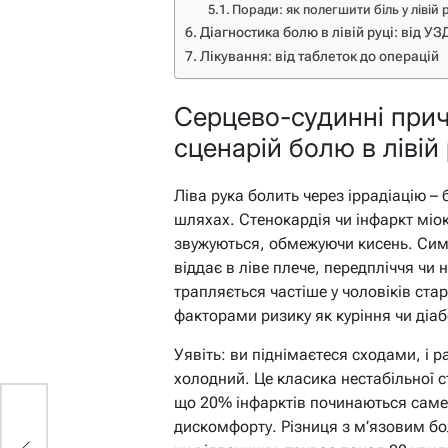
Поради: як полегшити біль у лівій 
Діагностика болю в лівій руці: від У
Лікування: від таблеток до операцій
Серцево-судинні при
сценарій болю в лівій 
Ліва рука болить через іррадіацію – 
шляхах. Стенокардія чи інфаркт міо
звужуються, обмежуючи кисень. Симп
віддає в ліве плече, передпліччя чи н
трапляється частіше у чоловіків стар
факторами ризику як куріння чи діаб
Уявіть: ви піднімаєтеся сходами, і ра
холодний. Це класика нестабільної 
що 20% інфарктів починаються саме 
дискомфорту. Різниця з м’язовим бо