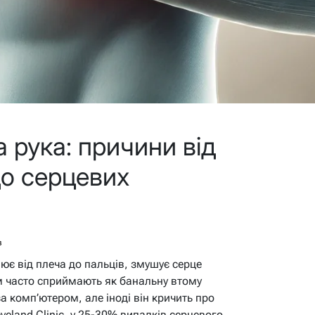
 рука: причини від
до серцевих
в
ілює від плеча до пальців, змушує серце
м часто сприймають як банальну втому
за комп’ютером, але іноді він кричить про
eland Clinic, у 25-30% випадків серцевого