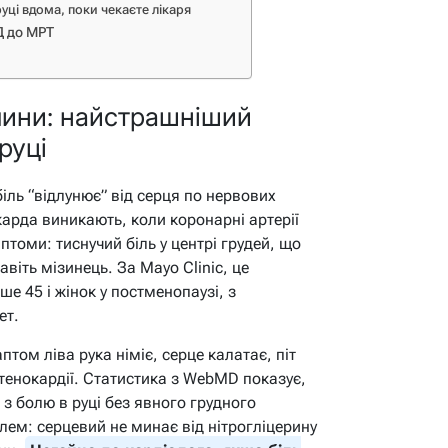
руці вдома, поки чекаєте лікаря
ЗД до МРТ
чини: найстрашніший
руці
біль “відлунює” від серця по нервових
карда виникають, коли коронарні артерії
томи: тиснучий біль у центрі грудей, що
авіть мізинець. За Mayo Clinic, це
ше 45 і жінок у постменопаузі, з
ет.
птом ліва рука німіє, серце калатає, піт
стенокардії. Статистика з WebMD показує,
з болю в руці без явного грудного
лем: серцевий не минає від нітрогліцерину