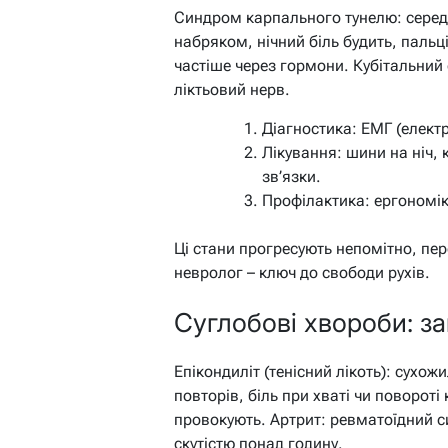
Синдром карпального тунелю: середи
набряком, нічний біль будить, пальці
частіше через гормони. Кубітальний си
ліктьовий нерв.
Діагностика: ЕМГ (елект
Лікування: шини на ніч, 
зв’язки.
Профілактика: ергономік
Ці стани прогресують непомітно, пер
невролог – ключ до свободи рухів.
Суглобові хвороби: за
Епікондиліт (тенісний лікоть): сухож
повторів, біль при хваті чи повороті 
провокують. Артрит: ревматоїдний 
скутістю понад годину.