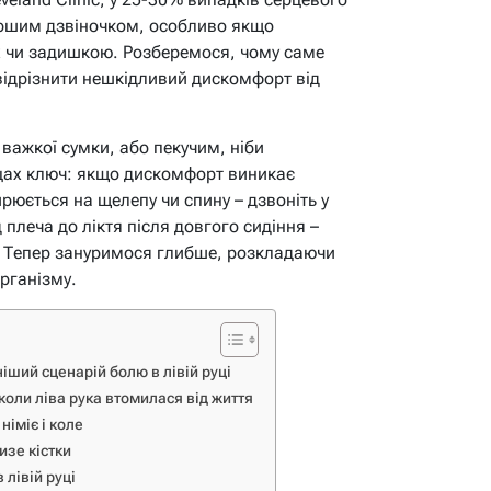
першим дзвіночком, особливо якщо
х чи задишкою. Розберемося, чому саме
 відрізнити нешкідливий дискомфорт від
 важкої сумки, або пекучим, ніби
цах ключ: якщо дискомфорт виникає
рюється на щелепу чи спину – дзвоніть у
 плеча до ліктя після довгого сидіння –
. Тепер зануримося глибше, розкладаючи
рганізму.
ший сценарій болю в лівій руці
оли ліва рука втомилася від життя
німіє і коле
изе кістки
 лівій руці