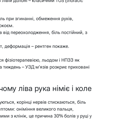
лівій долоні – класичний TOS (thoracic
ль при згинанні, обмеження рухів,
покоєм.
 від переохолодження, біль постійний, з
т, деформація – рентген покаже.
ся фізіотерапевією, льодом і НПЗЗ як
а тиждень – УЗД м’язів розкриє приховані
ому ліва рука німіє і коле
ються, корінці нервів стискаються, біль
мптоми: оніміння великого пальця,
ими з клінік, це причина 30% болів у руці у