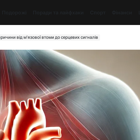
Подорожі
Поради та лайфхаки
Спорт
Фінанси
причини від м’язової втоми до серцевих сигналів