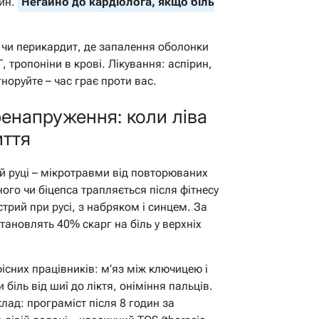
лин.
Негайно до кардіолога, якщо біль
 чи перикардит, де запалення оболонки
Г, тропоніни в крові. Лікування: аспірин,
норуйте – час грає проти вас.
ренапруження: коли ліва
иття
й руці – мікротравми від повторюваних
ного чи біцепса трапляється після фітнесу
стрий при русі, з набряком і синцем. За
становлять 40% скарг на біль у верхніх
сних працівників: м’яз між ключицею і
біль від шиї до ліктя, оніміння пальців.
клад: програміст після 8 годин за