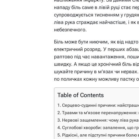
нападу біль саме в лівій руці стає 
супроводжується тисненням у грудя
ліва рука страждає найчастіше, і як
небезпечного.
Біль може бути ниючим, як від надто
електричний розряд. У перших абза
раптово під час навантаження, поши
швидку. А якщо це хронічний біль від
шукайте причину в м’язах чи нервах
по поличках кожну можливу пастку о
Table of Contents
Серцево-судинні причини: найстрашні
Травми та м’язове перенапруження: к
Нервові защемлення: чому ліва рука 
Суглобові хвороби: запалення, що гр
Рідкісні, але підступні причини болю в