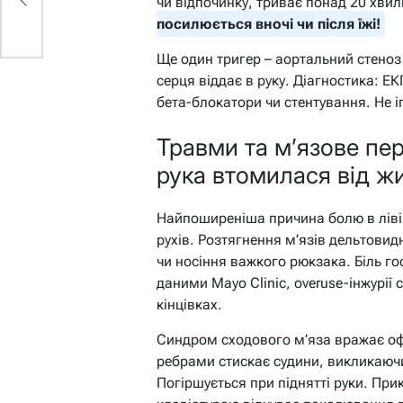
чи відпочинку, триває понад 20 хви
посилюється вночі чи після їжі!
Ще один тригер – аортальний стеноз
серця віддає в руку. Діагностика: ЕК
бета-блокатори чи стентування. Не іг
Травми та м’язове пе
рука втомилася від ж
Найпоширеніша причина болю в ліві
рухів. Розтягнення м’язів дельтовид
чи носіння важкого рюкзака. Біль го
даними Mayo Clinic, overuse-інжурії 
кінцівках.
Синдром сходового м’яза вражає офі
ребрами стискає судини, викликаючи 
Погіршується при піднятті руки. При