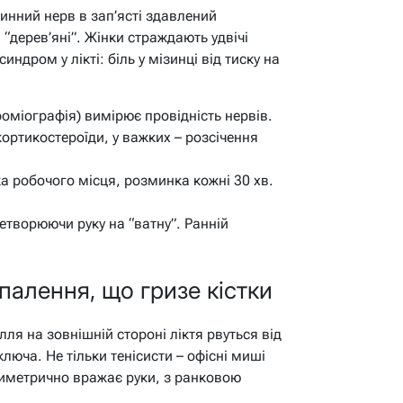
нний нерв в зап’ясті здавлений
 “дерев’яні”. Жінки страждають удвічі
ндром у лікті: біль у мізинці від тиску на
роміографія) вимірює провідність нервів.
кортикостероїди, у важких – розсічення
а робочого місця, розминка кожні 30 хв.
етворюючи руку на “ватну”. Ранній
палення, що гризе кістки
илля на зовнішній стороні ліктя рвуться від
ключа. Не тільки тенісисти – офісні миші
симетрично вражає руки, з ранковою