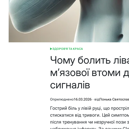
ЗДОРОВ'Я ТА КРАСА
ОПУБЛІКУВАТИ
У
Чому болить ліва
м’язової втоми 
сигналів
Оприлюднено
16.03.2026
від
Понька Святосла
Гострий біль у лівій руці, що простр
стискатися від тривоги. Цей симпто
після тренування чи незручної пози 
наближення інфаркту. За даними Clev