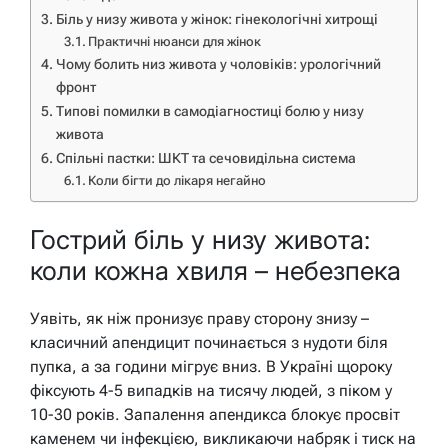
Біль у низу живота у жінок: гінекологічні хитрощі
Практичні нюанси для жінок
Чому болить низ живота у чоловіків: урологічний
фронт
Типові помилки в самодіагностиці болю у низу
живота
Спільні пастки: ШКТ та сечовидільна система
Коли бігти до лікаря негайно
Гострий біль у низу живота:
коли кожна хвиля – небезпека
Уявіть, як ніж пронизує праву сторону знизу –
класичний апендицит починається з нудоти біля
пупка, а за години мігрує вниз. В Україні щороку
фіксують 4-5 випадків на тисячу людей, з піком у
10-30 років. Запалення апендикса блокує просвіт
каменем чи інфекцією, викликаючи набряк і тиск на