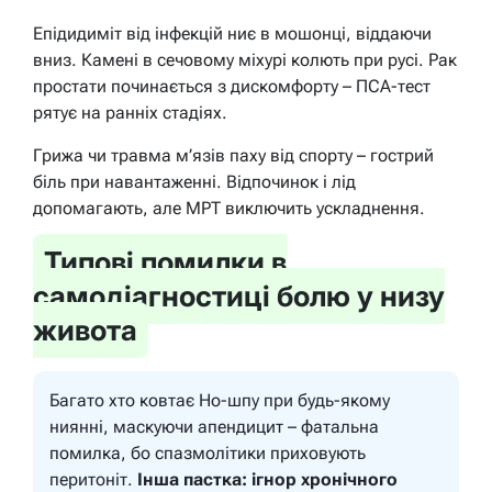
Епідидиміт від інфекцій ниє в мошонці, віддаючи
вниз. Камені в сечовому міхурі колють при русі. Рак
простати починається з дискомфорту – ПСА-тест
рятує на ранніх стадіях.
Грижа чи травма м’язів паху від спорту – гострий
біль при навантаженні. Відпочинок і лід
допомагають, але МРТ виключить ускладнення.
Типові помилки в
самодіагностиці болю у низу
живота
Багато хто ковтає Но-шпу при будь-якому
ниянні, маскуючи апендицит – фатальна
помилка, бо спазмолітики приховують
перитоніт.
Інша пастка: ігнор хронічного