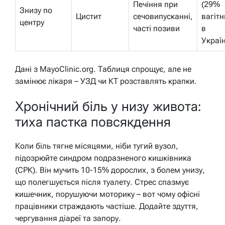
Печіння при
(29%
Знизу по
Цистит
сечовипусканні,
вагітн
центру
часті позиви
в
Україн
Дані з MayoClinic.org. Таблиця спрощує, але не
замінює лікаря – УЗД чи КТ розставлять крапки.
Хронічний біль у низу живота:
тиха пастка повсякдення
Коли біль тягне місяцями, ніби тугий вузол,
підозрюйте синдром подразненого кишківника
(СРК). Він мучить 10-15% дорослих, з болем унизу,
що полегшується після туалету. Стрес спазмує
кишечник, порушуючи моторику – вот чому офісні
працівники страждають частіше. Додайте здуття,
чергування діареї та запору.