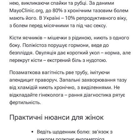
нею, викликаючи спайки та рубці. За даними
MayoClinic.org, до 80% з хронічним тазовим болем
мають його. В Україні – 10% репродуктивного віку,
з болем перед місячними та під час сексу.
Кісти яєчників – мішечки з рідиною, ниють з одного
боку. Полікістоз порушує гормони, веде до
безпліддя. Овуляція дає короткий укол – норма, але
перекрут кісти – екстрений біль з нудотою.
Позаматкова вагітність рве трубу, імітуючи
апендицит праворуч. Запальні захворювання тазу
від хламідій ниють хронічно, з виділеннями. Не
відкладайте гінеколога – рання діагностика рятує
фертильність.
Практичні нюанси для жінок
Ведіть щоденник болю: зв’язок з
циклом розкриє ендометріоз.