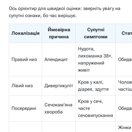
Ось орієнтир для швидкої оцінки: зверніть увагу на
супутні ознаки, бо час вирішує.
Ймовірна
Супутні
Локалізація
Ста
причина
симптоми
Нудота,
лихоманка 38+,
Правий низ
Апендицит
Обидв
напружений
живіт
Кров у калі,
Чолов
Лівий низ
Дивертикуліт
діарея, здуття
часті
Кров у сечі,
Сечокам’яна
Посередині
часте
Обидв
хвороба
сечовипускання
Жінки