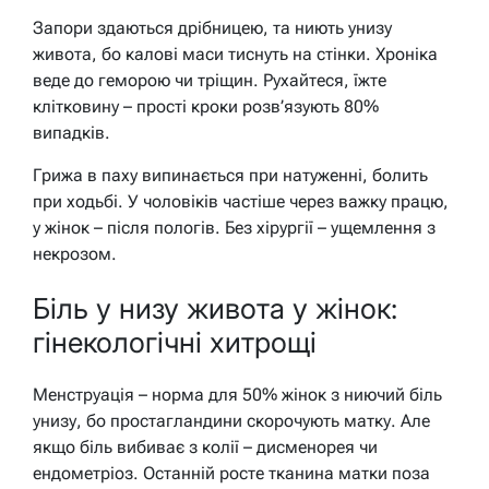
Запори здаються дрібницею, та ниють унизу
живота, бо калові маси тиснуть на стінки. Хроніка
веде до геморою чи тріщин. Рухайтеся, їжте
клітковину – прості кроки розв’язують 80%
випадків.
Грижа в паху випинається при натуженні, болить
при ходьбі. У чоловіків частіше через важку працю,
у жінок – після пологів. Без хірургії – ущемлення з
некрозом.
Біль у низу живота у жінок:
гінекологічні хитрощі
Менструація – норма для 50% жінок з ниючий біль
унизу, бо простагландини скорочують матку. Але
якщо біль вибиває з колії – дисменорея чи
ендометріоз. Останній росте тканина матки поза