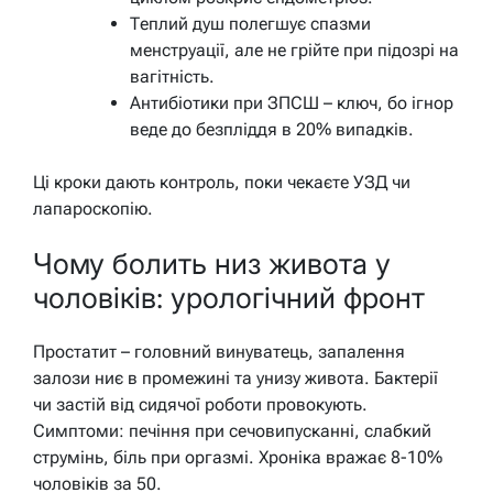
Теплий душ полегшує спазми
менструації, але не грійте при підозрі на
вагітність.
Антибіотики при ЗПСШ – ключ, бо ігнор
веде до безпліддя в 20% випадків.
Ці кроки дають контроль, поки чекаєте УЗД чи
лапароскопію.
Чому болить низ живота у
чоловіків: урологічний фронт
Простатит – головний винуватець, запалення
залози ниє в промежині та унизу живота. Бактерії
чи застій від сидячої роботи провокують.
Симптоми: печіння при сечовипусканні, слабкий
струмінь, біль при оргазмі. Хроніка вражає 8-10%
чоловіків за 50.