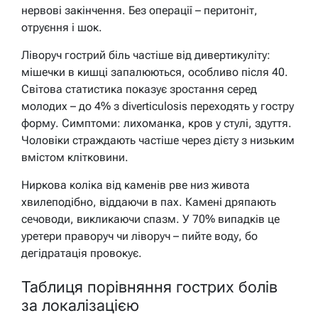
нервові закінчення. Без операції – перитоніт,
отруєння і шок.
Ліворуч гострий біль частіше від дивертикуліту:
мішечки в кишці запалюються, особливо після 40.
Світова статистика показує зростання серед
молодих – до 4% з diverticulosis переходять у гостру
форму. Симптоми: лихоманка, кров у стулі, здуття.
Чоловіки страждають частіше через дієту з низьким
вмістом клітковини.
Ниркова коліка від каменів рве низ живота
хвилеподібно, віддаючи в пах. Камені дряпають
сечоводи, викликаючи спазм. У 70% випадків це
уретери праворуч чи ліворуч – пийте воду, бо
дегідратація провокує.
Таблиця порівняння гострих болів
за локалізацією