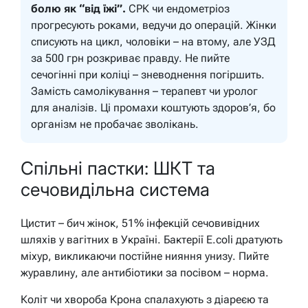
болю як “від їжі”.
СРК чи ендометріоз
прогресують роками, ведучи до операцій. Жінки
списують на цикл, чоловіки – на втому, але УЗД
за 500 грн розкриває правду. Не пийте
сечогінні при коліці – зневоднення погіршить.
Замість самолікування – терапевт чи уролог
для аналізів. Ці промахи коштують здоров’я, бо
організм не пробачає зволікань.
Спільні пастки: ШКТ та
сечовидільна система
Цистит – бич жінок, 51% інфекцій сечовивідних
шляхів у вагітних в Україні. Бактерії E.coli дратують
міхур, викликаючи постійне нияння унизу. Пийте
журавлину, але антибіотики за посівом – норма.
Коліт чи хвороба Крона спалахують з діареєю та