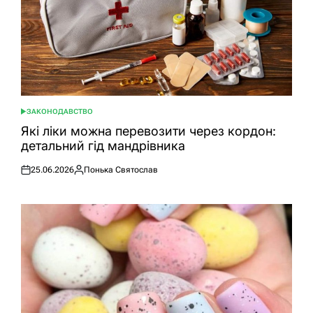
ЗАКОНОДАВСТВО
ОПУБЛІКУВАТИ
У
Які ліки можна перевозити через кордон:
детальний гід мандрівника
25.06.2026
Понька Святослав
Оприлюднено
Опубліковано