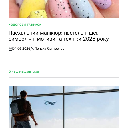
ЗДОРОВ'Я ТА КРАСА
ОПУБЛІКУВАТИ
У
Пасхальний манікюр: пастельні ідеї,
символічні мотиви та техніки 2026 року
04.06.2026
Понька Святослав
Оприлюднено
Опубліковано
Більше від автора