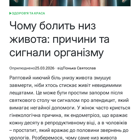
ЗДОРОВ'Я ТА КРАСА
ОПУБЛІКУВАТИ
У
Чому болить низ
живота: причини та
сигнали організму
Оприлюднено
25.03.2026
від
Понька Святослав
Раптовий ниючий біль унизу живота змушує
завмерти, ніби хтось стискає живіт невидимими
лещатами. Це може бути простим запором після
святкового столу чи сигналом про апендицит, який
вимагає негайної допомоги. У жінок часто криється
гінекологічна причина, як ендометріоз, що вражає
кожну десяту в репродуктивному віці, а в чоловіків
– простатит, який вражає до половини звернень до
урологів. Розберемося, чому саме низ живота