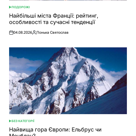
ПОДОРОЖІ
ОПУБЛІКУВАТИ
У
Найбільші міста Франції: рейтинг,
особливості та сучасні тенденції
04.08.2026
Понька Святослав
Оприлюднено
Опубліковано
БЕЗ КАТЕГОРІЇ
ОПУБЛІКУВАТИ
У
Найвища гора Європи: Ельбрус чи
Монблан?