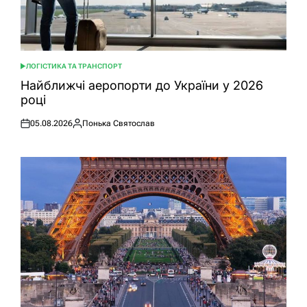
ЛОГІСТИКА ТА ТРАНСПОРТ
ОПУБЛІКУВАТИ
У
Найближчі аеропорти до України у 2026
році
05.08.2026
Понька Святослав
Оприлюднено
Опубліковано