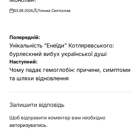
03.08.2026
Понька Святослав
Оприлюднено
Опубліковано
Навігація
Попередній:
записів
Унікальність “Енеїди” Котляревського:
бурлескний вибух української душі
Наступний:
Чому падає гемоглобін: причини, симптоми
та шляхи відновлення
Залишити відповідь
Щоб відправити коментар вам необхідно
авторизуватись
.