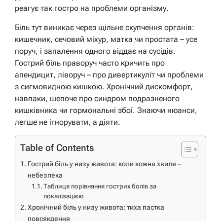
реагує так гостро на проблеми організму.
Біль тут виникає через щільне скупчення органів:
кишечник, сечовий міхур, матка чи простата – усе
поруч, і запалення одного віддає на сусідів.
Гострий біль праворуч часто кричить про
апендицит, ліворуч – про дивертикуліт чи проблеми
з сигмовидною кишкою. Хронічний дискомфорт,
навпаки, шепоче про синдром подразненого
кишківника чи гормональні збої. Знаючи нюанси,
легше не ігнорувати, а діяти.
Table of Contents
Гострий біль у низу живота: коли кожна хвиля –
небезпека
Таблиця порівняння гострих болів за
локалізацією
Хронічний біль у низу живота: тиха пастка
повсякдення