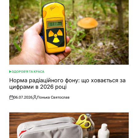
ЗДОРОВ'Я ТА КРАСА
ОПУБЛІКУВАТИ
У
Норма радіаційного фону: що ховається за
цифрами в 2026 році
06.07.2026
Понька Святослав
Оприлюднено
Опубліковано