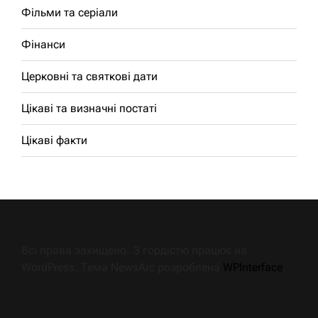
Фільми та серіали
Фінанси
Церковні та святкові дати
Цікаві та визначні постаті
Цікаві факти
Всі права захищено. З гордістю працює на
WordPress. Тема NewsArc розроблена
WPInterface
.