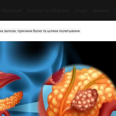
Подорожі
Поради та лайфхаки
Спорт
Фінанси
ва залоза: причини болю та шляхи полегшення