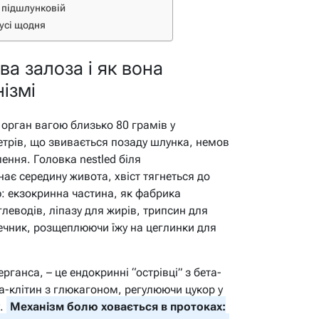
у підшлунковій
нусі щодня
а залоза і як вона
ізмі
 орган вагою близько 80 грамів у
трів, що звивається позаду шлунка, немов
ення. Головка nestled біля
ає середину живота, хвіст тягнеться до
ю: екзокринна частина, як фабрика
леводів, ліпазу для жирів, трипсин для
шечник, розщеплюючи їжу на цеглинки для
ганса, – це ендокринні “острівці” з бета-
ьфа-клітин з глюкагоном, регулюючи цукор у
у.
Механізм болю ховається в протоках: