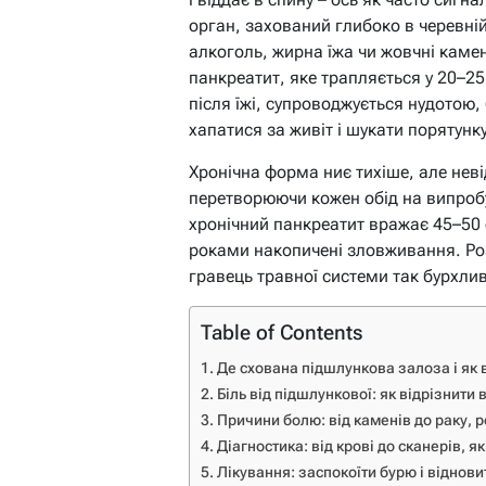
орган, захований глибоко в черевні
алкоголь, жирна їжа чи жовчні каме
панкреатит, яке трапляється у 20–25
після їжі, супроводжується нудото
хапатися за живіт і шукати порятунку
Хронічна форма ниє тихіше, але невід
перетворюючи кожен обід на випроб
хронічний панкреатит вражає 45–50 о
роками накопичені зловживання. Ро
гравець травної системи так бурхливо
Table of Contents
Де схована підшлункова залоза і як 
Біль від підшлункової: як відрізнити
Причини болю: від каменів до раку, 
Діагностика: від крові до сканерів, я
Лікування: заспокоїти бурю і віднови