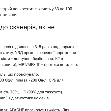
гострий панкреатит фіксують у 33 на 100
 ожиріння.
 до сканерів, як не
 ліпаза підвищені в 3–5 разів над нормою –
реатиту. УЗД органів черевної порожнини
кісти – доступно, безболісно. КТ з
 тканини), МРТ/МРХПГ – протоки детально.
іль, що провокувало.
00 Од/л, ліпаза >200 Од/л, СРБ для
вість 70%), КТ (90% для тяжкості).
апії + діагностики каменів.
n чи APACHE прогнозує тяжкість. Для