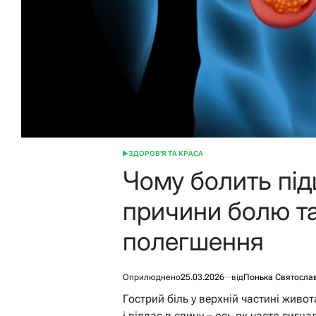
ЗДОРОВ'Я ТА КРАСА
ОПУБЛІКУВАТИ
У
Чому болить під
причини болю т
полегшення
Оприлюднено
25.03.2026
від
Понька Святосла
Гострий біль у верхній частині живот
і віддає в спину – ось як часто сигн