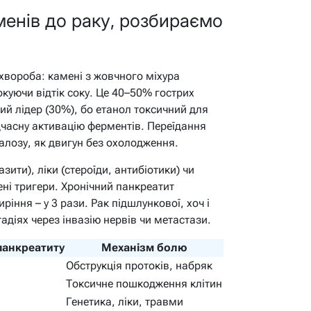
менів до раку, розбираємо
хвороба: камені з жовчного міхура
окуючи відтік соку. Це 40–50% гострих
ий лідер (30%), бо етанол токсичний для
часну активацію ферментів. Переїдання
алозу, як двигун без охолодження.
зити), ліки (стероїди, антибіотики) чи
ні тригери. Хронічний панкреатит
іння – у 3 рази. Рак підшлункової, хоч і
стадіях через інвазію нервів чи метастази.
панкреатиту
Механізм болю
Обструкція протоків, набряк
Токсичне пошкодження клітин
Генетика, ліки, травми