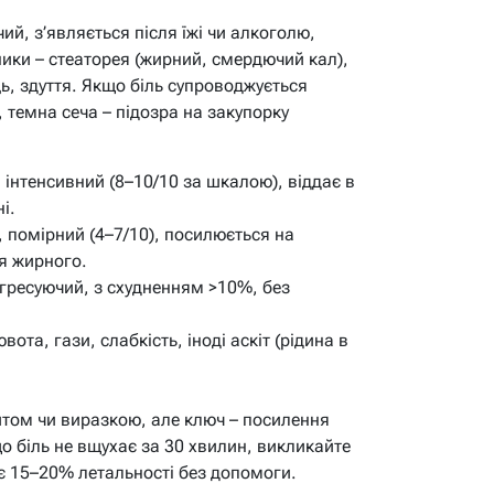
ий, з’являється після їжі чи алкоголю,
ники – стеаторея (жирний, смердючий кал),
ць, здуття. Якщо біль супроводжується
 темна сеча – підозра на закупорку
 інтенсивний (8–10/10 за шкалою), віддає в
і.
 помірний (4–7/10), посилюється на
я жирного.
гресуючий, з схудненням >10%, без
вота, гази, слабкість, іноді аскіт (рідина в
итом чи виразкою, але ключ – посилення
що біль не вщухає за 30 хвилин, викликайте
є 15–20% летальності без допомоги.