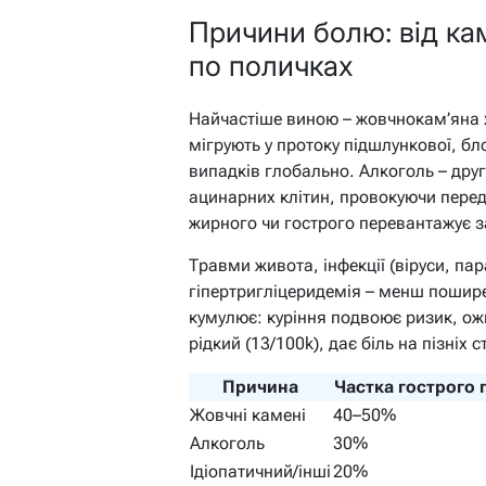
Причини болю: від ка
по поличках
Найчастіше виною – жовчнокам’яна 
мігрують у протоку підшлункової, бл
випадків глобально. Алкоголь – друг
ацинарних клітин, провокуючи перед
жирного чи гострого перевантажує з
Травми живота, інфекції (віруси, пара
гіпертригліцеридемія – менш пошире
кумулює: куріння подвоює ризик, ожир
рідкий (13/100k), дає біль на пізніх 
Причина
Частка гострого 
Жовчні камені
40–50%
Алкоголь
30%
Ідіопатичний/інші
20%