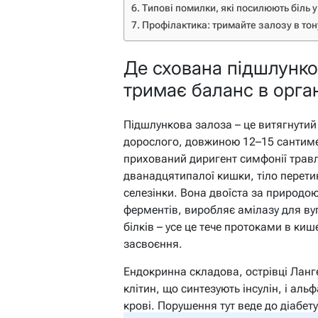
Типові помилки, які посилюють біль 
Профілактика: тримайте залозу в то
Де схована підшлунков
тримає баланс в орган
Підшлункова залоза – це витягнутий
дорослого, довжиною 12–15 сантиме
прихований диригент симфонії травл
дванадцятипалої кишки, тіло перетин
селезінки. Вона двоїста за природо
ферментів, виробляє амілазу для вуг
білків – усе це тече протоками в ки
засвоєння.
Ендокринна складова, острівці Лангер
клітин, що синтезують інсулін, і ал
крові. Порушення тут веде до діабет