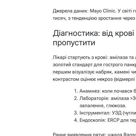
Джерела даних: Mayo Clinic. У світі 
тисяч, з тенденцією зростання через
Діагностика: від крові
пропустити
Лікарі стартують з крові: амілаза та
золотий стандарт для гострого панк
першим візуалізує набряк, камені чи 
контрастом оцінює некроз (відмерлі
Анамнез: коли почався б
Лабораторія: амілаза >3
запалення, глюкоза.
Інструментал: УЗД (чутли
Ендоскопія: ERCP для тер
Раннє виявлення рятує: шкала Ranso