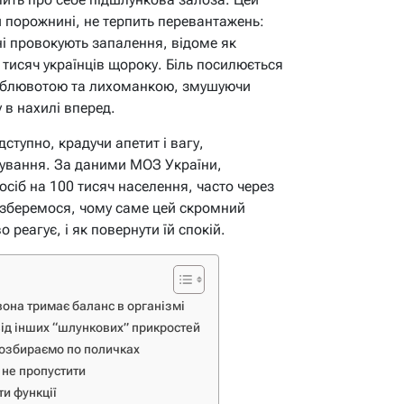
й порожнині, не терпить перевантажень:
ні провокують запалення, відоме як
 тисяч українців щороку. Біль посилюється
ю, блювотою та лихоманкою, змушуючи
 в нахилі вперед.
ступно, крадучи апетит і вагу,
ування. За даними МОЗ України,
сіб на 100 тисяч населення, часто через
зберемося, чому саме цей скромний
 реагує, і як повернути їй спокій.
вона тримає баланс в організмі
 від інших “шлункових” прикростей
розбираємо по поличках
к не пропустити
ти функції