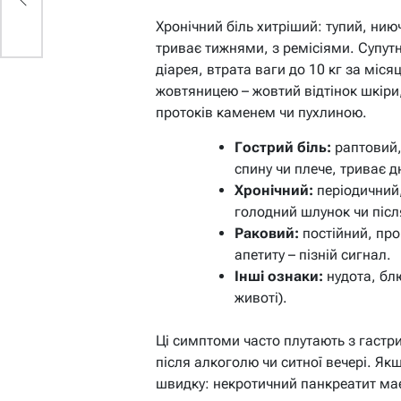
Хронічний біль хитріший: тупий, ниюч
триває тижнями, з ремісіями. Супут
діарея, втрата ваги до 10 кг за міся
жовтяницею – жовтий відтінок шкіри,
протоків каменем чи пухлиною.
Гострий біль:
раптовий,
спину чи плече, триває дн
Хронічний:
періодичний,
голодний шлунок чи післ
Раковий:
постійний, про
апетиту – пізній сигнал.
Інші ознаки:
нудота, блю
животі).
Ці симптоми часто плутають з гастр
після алкоголю чи ситної вечері. Як
швидку: некротичний панкреатит ма