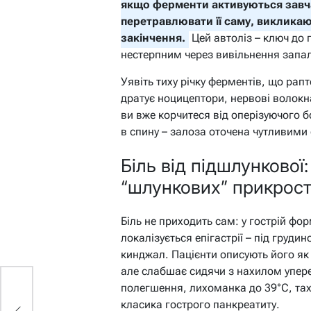
якщо ферменти активуються завч
перетравлювати її саму, викликаю
закінчення.
Цей автоліз – ключ до г
нестерпним через вивільнення запал
Уявіть тиху річку ферментів, що рап
дратує ноцицептори, нервові волокн
ви вже корчитеся від оперізуючого б
в спину – залоза оточена чутливими
Біль від підшлункової:
“шлункових” прикрос
Біль не приходить сам: у гострій фор
локалізується епігастрії – під груди
кинджал. Пацієнти описують його як
але слабшає сидячи з нахилом упер
полегшення, лихоманка до 39°C, тахі
:
класика гострого панкреатиту.
і