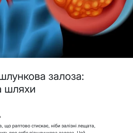
шлункова залоза:
а шляхи
в
а, що раптово стискає, ніби залізні лещата,
алить про себе підшлункова залоза. Цей