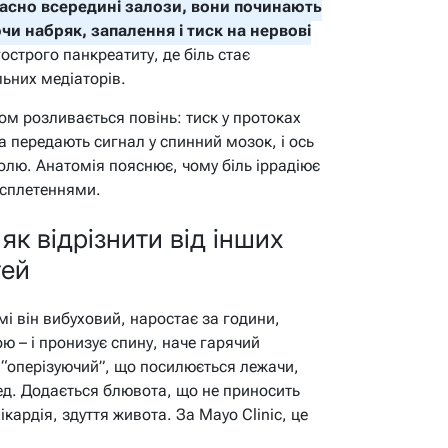
асно всередині залози, вони починають
чи набряк, запалення і тиск на нервові
острого панкреатиту, де біль стає
ьних медіаторів.
том розливається повінь: тиск у протоках
а передають сигнал у спинний мозок, і ось
олю. Анатомія пояснює, чому біль іррадіює
 сплетеннями.
 як відрізнити від інших
тей
мі він вибуховий, наростає за години,
ною – і пронизує спину, наче гарячий
 “оперізуючий”, що посилюється лежачи,
ед. Додається блювота, що не приносить
кардія, здуття живота. За Mayo Clinic, це