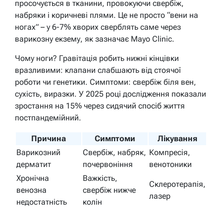
просочується в тканини, провокуючи свербіж,
набряки і коричневі плями. Це не просто “вени на
ногах” – у 6-7% хворих сверблять саме через
варикозну екзему, як зазначає Mayo Clinic.
Чому ноги? Гравітація робить нижні кінцівки
вразливими: клапани слабшають від стоячої
роботи чи генетики. Симптоми: свербіж біля вен,
сухість, виразки. У 2025 році дослідження показали
зростання на 15% через сидячий спосіб життя
постпандемійний.
Причина
Симптоми
Лікування
Варикозний
Свербіж, набряк,
Компресія,
дерматит
почервоніння
венотоники
Хронічна
Важкість,
Склеротерапія,
венозна
свербіж нижче
лазер
недостатність
колін