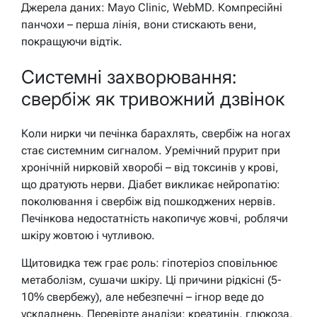
Джерела даних: Mayo Clinic, WebMD. Компресійні
панчохи – перша лінія, вони стискають вени,
покращуючи відтік.
Системні захворювання:
свербіж як тривожний дзвінок
Коли нирки чи печінка барахлять, свербіж на ногах
стає системним сигналом. Уремічний прурит при
хронічній нирковій хворобі – від токсинів у крові,
що дратують нерви. Діабет викликає нейропатію:
поколювання і свербіж від пошкоджених нервів.
Печінкова недостатність накопичує жовчі, роблячи
шкіру жовтою і чутливою.
Щитовидка теж грає роль: гіпотеріоз сповільнює
метаболізм, сушачи шкіру. Ці причини рідкісні (5-
10% свербежу), але небезпечні – ігнор веде до
ускладнень. Перевірте аналізи: креатинін, глюкоза,