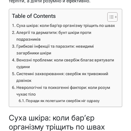
терпіти, а діяти розумно й ефективно.
Table of Contents
Суха шкіра: коли бар’єр організму тріщить по швах
Алергії та дерматити: бунт шкіри проти
подразників
Грибкові інфекції та паразити: невидимі
загарбники шкіри
Венозні проблеми: коли свербіж благає врятувати
судини
Системні захворювання: свербіж як тривожний
дзвінок
Неврологічні та психогенні фактори: коли розум
чухає тіло
Поради як полегшити свербіж ніг одразу
Суха шкіра: коли бар’єр
організму тріщить по швах