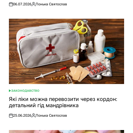
06.07.2026
Понька Святослав
Оприлюднено
Опубліковано
ЗАКОНОДАВСТВО
ОПУБЛІКУВАТИ
У
Які ліки можна перевозити через кордон:
детальний гід мандрівника
25.06.2026
Понька Святослав
Оприлюднено
Опубліковано