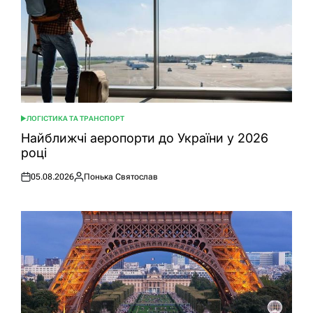
ЛОГІСТИКА ТА ТРАНСПОРТ
ОПУБЛІКУВАТИ
У
Найближчі аеропорти до України у 2026
році
05.08.2026
Понька Святослав
Оприлюднено
Опубліковано