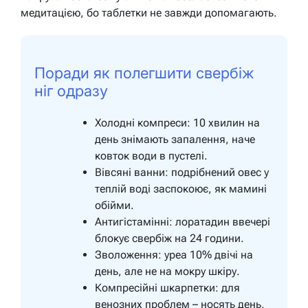
медитацією, бо таблетки не завжди допомагають.
Поради як полегшити свербіж
ніг одразу
Холодні компреси: 10 хвилин на
день знімають запалення, наче
ковток води в пустелі.
Вівсяні ванни: подрібнений овес у
теплій воді заспокоює, як мамині
обійми.
Антигістамінні: лоратадин ввечері
блокує свербіж на 24 години.
Зволоження: уреа 10% двічі на
день, але не на мокру шкіру.
Компресійні шкарпетки: для
венозних проблем – носять день,