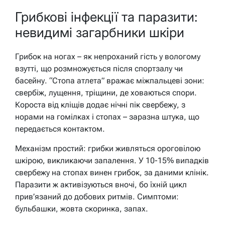
Грибкові інфекції та паразити:
невидимі загарбники шкіри
Грибок на ногах – як непроханий гість у вологому
взутті, що розмножується після спортзалу чи
басейну. “Стопа атлета” вражає міжпальцеві зони:
свербіж, лущення, тріщини, де ховаються спори.
Короста від кліщів додає нічні пік свербежу, з
норами на гомілках і стопах – заразна штука, що
передається контактом.
Механізм простий: грибки живляться ороговілою
шкірою, викликаючи запалення. У 10-15% випадків
свербежу на стопах винен грибок, за даними клінік.
Паразити ж активізуються вночі, бо їхній цикл
прив’язаний до добових ритмів. Симптоми:
бульбашки, жовта скоринка, запах.