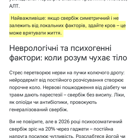
АЛТ.
Найважливіше: якщо свербіж симетричний і не
залежить від локальних факторів, здайте кров – це
може врятувати життя.
Неврологічні та психогенні
фактори: коли розум чухає тіло
Стрес перетворює нерви на пучки колючого дроту:
нейродерміт від постійного розчісування створює
порочне коло. Нервові пошкодження від діабету чи
травм дають парестезії – свербіж без висипу. Ліки,
як опіоїди чи антибіотики, провокують
генералізований свербіж.
Ви не повірите, але в 2026 році психосоматичний
свербіж зріс на 20% через гаджети – постійна
напруга посилює чутливість. Розслабтеся йогой чи