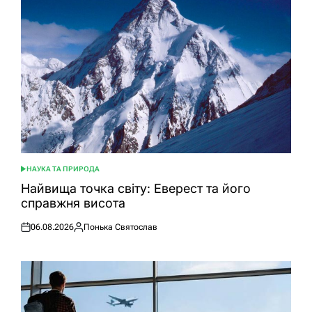
НАУКА ТА ПРИРОДА
ОПУБЛІКУВАТИ
У
Найвища точка світу: Еверест та його
справжня висота
06.08.2026
Понька Святослав
Оприлюднено
Опубліковано