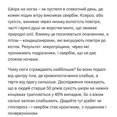
Шкіра на ногах – як пустеля в спекотний день, де
кожен подих вітру викликає свербіж. Ксероз, або
сухість, виникає через низьку вологість повітря,
часті гарячі душі чи жорстке мило, що змиває
природні олії. Взимку це посилюється опаленням, а
літом – кондиціонерами, які висушують повітря до
кісток. Результат: мікротріщини, через які
проникають подразники, і свербіж, що не дає
спокою ночами.
Чому ноги страждають найбільше? Бо вони подалі
від центру тіла, де кровопостачання слабше, а
тертя від одягу сильніше. Дослідження показують,
що в людей старше 50 років сухість шкіри на нижніх
кінцівках трапляється у 40% випадків, бо з віком
сальні залози слабшають. Додайте тут діабет чи
гіпотеріоз – і свербіж стає хронічним, з лущенням і
почервонінням.