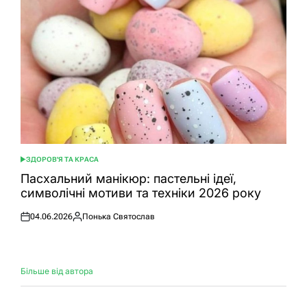
ЗДОРОВ'Я ТА КРАСА
ОПУБЛІКУВАТИ
У
Пасхальний манікюр: пастельні ідеї,
символічні мотиви та техніки 2026 року
04.06.2026
Понька Святослав
Оприлюднено
Опубліковано
Більше від автора