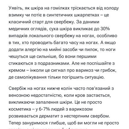
Уявіть, як шкіра на гомілках тріскається від холоду
взимку чи потіє в синтетичних шкарпетках – це
класичний старт для свербежу. За даними
медичних оглядів, суха шкіра викликає до 30%
випадків локального свербежу на ногах, особливо
в тих, хто проводить багато часу на ногах. А якщо
додати алергію на мийні засоби чи пилок, то ноги
чешуться ще сильніше, бо вони першими
стикаються з подразниками. Але не поспішайте з
кремом – інколи це сигнал про варикоз чи грибок,
де самолікування тільки погіршить ситуацію.
Свербіж на ногах нижче колін часто пов’язаний з
венозною недостатністю, коли кров застається,
викликаючи запалення шкіри. Це не просто
косметика – у 6-7% людей з варикозом
розвивається дерматит з нестерпним свербом.
Тепер зануримося глибше, щоб ви могли не просто