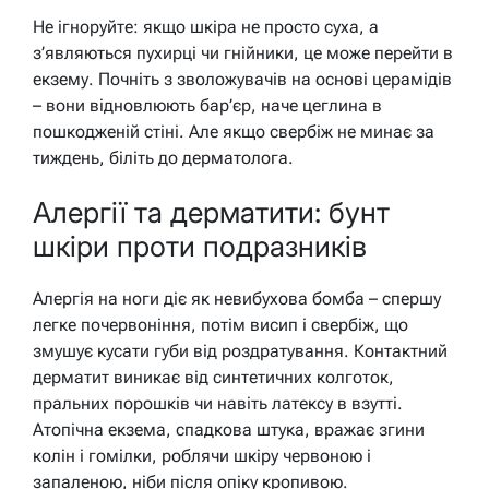
Не ігноруйте: якщо шкіра не просто суха, а
з’являються пухирці чи гнійники, це може перейти в
екзему. Почніть з зволожувачів на основі церамідів
– вони відновлюють бар’єр, наче цеглина в
пошкодженій стіні. Але якщо свербіж не минає за
тиждень, біліть до дерматолога.
Алергії та дерматити: бунт
шкіри проти подразників
Алергія на ноги діє як невибухова бомба – спершу
легке почервоніння, потім висип і свербіж, що
змушує кусати губи від роздратування. Контактний
дерматит виникає від синтетичних колготок,
пральних порошків чи навіть латексу в взутті.
Атопічна екзема, спадкова штука, вражає згини
колін і гомілки, роблячи шкіру червоною і
запаленою, ніби після опіку кропивою.