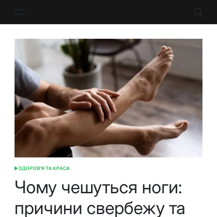
Перейти
до
вмісту
ЗДОРОВ'Я ТА КРАСА
ОПУБЛІКУВАТИ
У
Чому чешуться ноги:
причини свербежу та