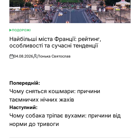
ПОДОРОЖІ
ОПУБЛІКУВАТИ
У
Найбільші міста Франції: рейтинг,
особливості та сучасні тенденції
04.08.2026
Понька Святослав
Оприлюднено
Опубліковано
Навігація
Попередній:
записів
Чому сняться кошмари: причини
таємничих нічних жахів
Наступний:
Чому собака тріпає вухами: причини від
норми до тривоги