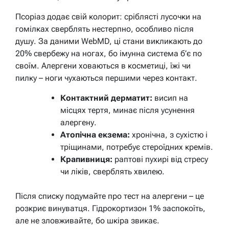
Псоріаз додає свій колорит: сріблясті лусочки на
гомілках сверблять нестерпно, особливо після
душу. За даними WebMD, ці стани викликають до
20% свербежу на ногах, бо імунна система б’є по
своїм. Алергени ховаються в косметиці, їжі чи
пилку – ноги чухаються першими через контакт.
Контактний дерматит:
висип на
місцях тертя, минає після усунення
алергену.
Атопічна екзема:
хронічна, з сухістю і
тріщинами, потребує стероїдних кремів.
Крапивниця:
раптові пухирі від стресу
чи ліків, сверблять хвилею.
Після списку подумайте про тест на алергени – це
розкриє винуватця. Гідрокортизон 1% заспокоїть,
але не зловживайте, бо шкіра звикає.