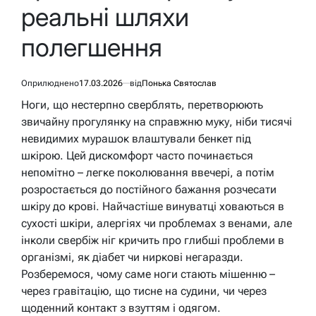
реальні шляхи
полегшення
Оприлюднено
17.03.2026
від
Понька Святослав
Ноги, що нестерпно сверблять, перетворюють
звичайну прогулянку на справжню муку, ніби тисячі
невидимих мурашок влаштували бенкет під
шкірою. Цей дискомфорт часто починається
непомітно – легке поколювання ввечері, а потім
розростається до постійного бажання розчесати
шкіру до крові. Найчастіше винуватці ховаються в
сухості шкіри, алергіях чи проблемах з венами, але
інколи свербіж ніг кричить про глибші проблеми в
організмі, як діабет чи ниркові негаразди.
Розберемося, чому саме ноги стають мішенню –
через гравітацію, що тисне на судини, чи через
щоденний контакт з взуттям і одягом.