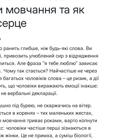
 мовчання та як
серце
в
 ранить глибше, ніж будь-які слова. Ви
чі, привозить улюблений сир з відрядження
алиться. Але фраза “я тебе люблю” зависає
я. Чому так стається? Найчастіше не через
я багатьох чоловіків слова – це ризик, а дії
ть, що чоловіки виражають емоції інакше:
а не вербальні декларації.
ушно під бурею, не скаржачись на вітер.
ється в коренях – тих маленьких жестах,
о мовчання триває роками, варто копнути
с: чоловіки частіше перші зізнаються в
ж жінки. Це не примха, а суміш біології,