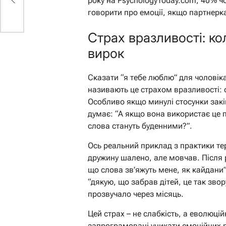
року на PsychologyToday.com, 40% чо
говорити про емоції, якщо партнерк
Страх вразливості: ко
вирок
Сказати “я тебе люблю” для чоловіка
називають це страхом вразливості: 
Особливо якщо минулі стосунки закі
думає: “А якщо вона використає це п
слова стануть буденними?”.
Ось реальний приклад з практики тер
дружину шалено, але мовчав. Після 
що слова зв’яжуть мене, як кайдани”
“дякую, що забрав дітей, це так зво
прозвучало через місяць.
Цей страх – не слабкість, а еволюці
запрограмовані уникати емоційних ри