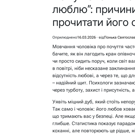
люблю”: причини
прочитати його 
Оприлюднено
16.03.2026
від
Понька Святосла
Мовчання чоловіка про почуття часто
бачите, як він лагодить кран опівно
чи просто сидить поруч, коли світ в
в повітрі, ніби несказане заклинанн
відсутність любові, а через те, що дл
– надійний щит. Психологи зазначаю
через турботу, захист і присутність, 
Уявіть міцний дуб, який стоїть непор
Так само і чоловік: його любов хова
що тримають вас у безпеці. Але якщ
глибше. Статистика показує парадок
коханні, але повторюють це рідше, ні