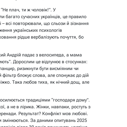
Не плач, ти ж чоловік!”. У
и багато сучасних українців, це правило
лі – всі повторювали, що сльози й зізнання
ження українських психологів
ховання рідше вербалізують почуття, бо
ий Андрій падає з велосипеда, а мама
ниють”. Дорослим це відлунює в стосунках:
 панцир, ризикнути бути висміяним чи
й фільтр блокує слова, але спонукає до дій
ліжко. Така любов тиха, як нічний дощ, але
 посилюється традиціями “господаря дому”.
ої, а не в лірика. Жінки, навпаки, ростуть з
еренади. Результат? Конфлікт мов любові.
ки змінюються. За даними опитувань 2025