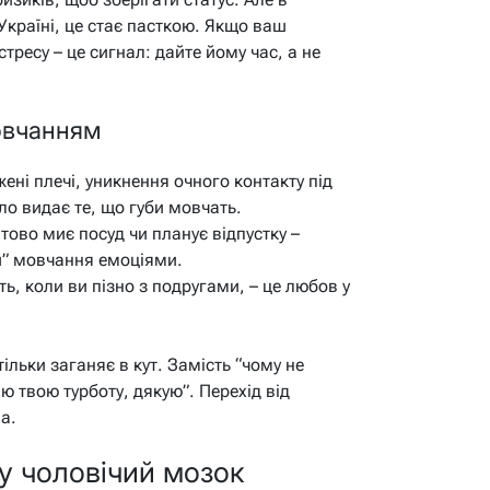
 Україні, це стає пасткою. Якщо ваш
стресу – це сигнал: дайте йому час, а не
мовчанням
ені плечі, уникнення очного контакту під
ло видає те, що губи мовчать.
тово миє посуд чи планує відпустку –
и” мовчання емоціями.
ь, коли ви пізно з подругами, – це любов у
тільки заганяє в кут. Замість “чому не
 твою турботу, дякую”. Перехід від
а.
му чоловічий мозок