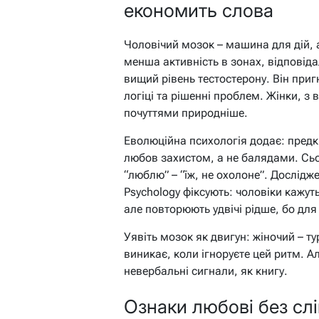
економить слова
Чоловічий мозок – машина для дій, а
менша активність в зонах, відповіда
вищий рівень тестостерону. Він приг
логіці та рішенні проблем. Жінки, 
почуттями природніше.
Еволюційна психологія додає: пред
любов захистом, а не балядами. Сьо
“люблю” – “їж, не охолоне”. Дослідже
Psychology фіксують: чоловіки кажу
але повторюють удвічі рідше, бо для
Уявіть мозок як двигун: жіночий – ту
виникає, коли ігноруєте цей ритм. А
невербальні сигнали, як книгу.
Ознаки любові без слі