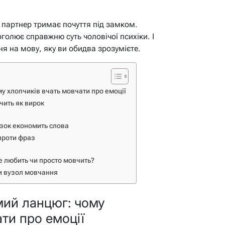
партнер тримає почуття під замком.
голює справжню суть чоловічої психіки. І
я на мову, яку ви обидва зрозумієте.
у хлопчиків вчать мовчати про емоції
чить як вирок
озок економить слова
 проти фраз
е любить чи просто мовчить?
ти вузол мовчання
мий ланцюг: чому
ти про емоції