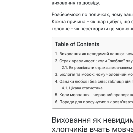
виховання та досвіду.
Розберемося по поличках, чому ваш 
Кожна причина – як шар цибулі, що о
головне – як перетворити це мовчанн
Table of Contents
Виховання як невидимий ланцюг: чом
Страх вразливості: коли “люблю” зву
Як розпізнати страх за мовчанням
Біологія та мозок: чому чоловічий м
Ознаки любові без слів: таблиця дій
Цікава статистика
Коли мовчання – червоний прапор: н
Поради для просунутих: як розв’яза
Виховання як невиди
хлопчиків вчать мовча