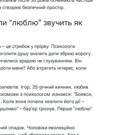
ловіків після 30 років починають частіше
а створює безпечний простір.
ли “люблю” звучить як
 – це стрибок у прірву. Психологи
оголити душу значить дати зброю ворогу.
нчилися зрадою чи глузуванням. Він
роти мене? Або втратить інтерес, коли
апевтів: Ігор, 35-річний киянин, любив
розмови з психологом зізнався: “Боявся,
. Коли вона почала хвалити його дії –
рушливо” – бар’єр тріснув. Перше “люблю”
йний спадок. Чоловіки еволюційно
зиків, щоб зберігати статус. Але в