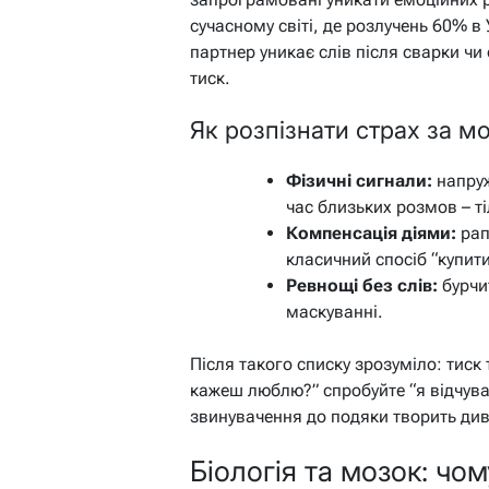
сучасному світі, де розлучень 60% в
партнер уникає слів після сварки чи 
тиск.
Як розпізнати страх за 
Фізичні сигнали:
напруж
час близьких розмов – ті
Компенсація діями:
рап
класичний спосіб “купит
Ревнощі без слів:
бурчит
маскуванні.
Після такого списку зрозуміло: тиск 
кажеш люблю?” спробуйте “я відчуваю
звинувачення до подяки творить див
Біологія та мозок: чо