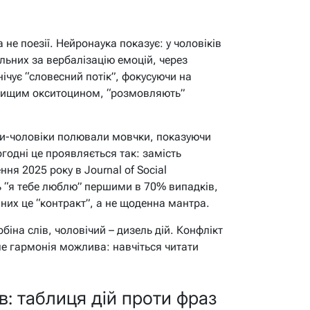
 не поезії. Нейронаука показує: у чоловіків
льних за вербалізацію емоцій, через
нічує “словесний потік”, фокусуючи на
з вищим окситоцином, “розмовляють”
ки-чоловіки полювали мовчки, показуючи
годні це проявляється так: замість
ння 2025 року в Journal of Social
ть “я тебе люблю” першими в 70% випадків,
 них це “контракт”, а не щоденна мантра.
рбіна слів, чоловічий – дизель дій. Конфлікт
ле гармонія можлива: навчіться читати
в: таблиця дій проти фраз