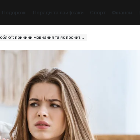
Подорожі
Поради та лайфхаки
Спорт
Фінанси
: причини мовчання та як прочитати його серце