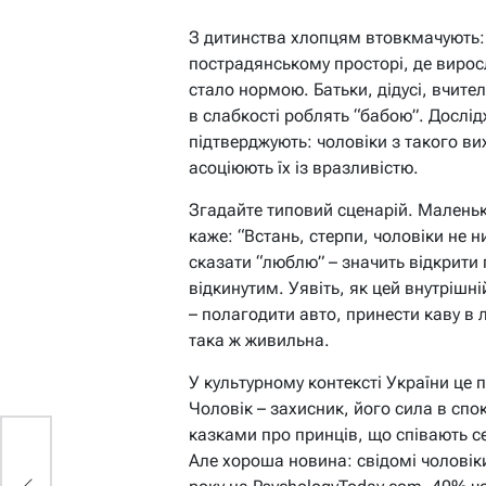
З дитинства хлопцям втовкмачують: “
пострадянському просторі, де виросл
стало нормою. Батьки, дідусі, вчите
в слабкості роблять “бабою”. Дослід
підтверджують: чоловіки з такого ви
асоціюють їх із вразливістю.
Згадайте типовий сценарій. Маленьк
каже: “Встань, стерпи, чоловіки не 
сказати “люблю” – значить відкрити
відкинутим. Уявіть, як цей внутрішні
– полагодити авто, принести каву в 
така ж живильна.
У культурному контексті України це
Чоловік – захисник, його сила в спок
казками про принців, що співають с
на
Але хороша новина: свідомі чолові