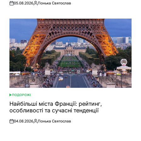
05.08.2026
Понька Святослав
Оприлюднено
Опубліковано
ПОДОРОЖІ
ОПУБЛІКУВАТИ
У
Найбільші міста Франції: рейтинг,
особливості та сучасні тенденції
04.08.2026
Понька Святослав
Оприлюднено
Опубліковано