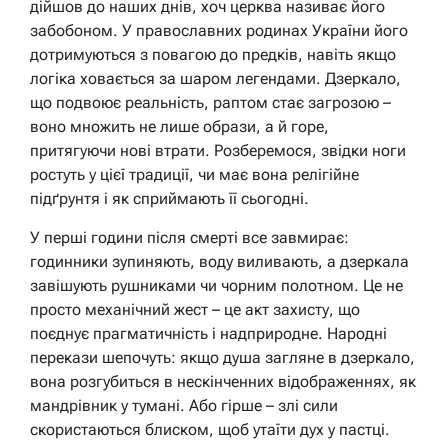
дійшов до наших днів, хоч церква називає його
забобоном. У православних родинах України його
дотримуються з повагою до предків, навіть якщо
логіка ховається за шаром легендами. Дзеркало,
що подвоює реальність, раптом стає загрозою –
воно множить не лише образи, а й горе,
притягуючи нові втрати. Розберемося, звідки ноги
ростуть у цієї традиції, чи має вона релігійне
підґрунтя і як сприймають її сьогодні.
У перші години після смерті все завмирає:
годинники зупиняють, воду виливають, а дзеркала
завішують рушниками чи чорним полотном. Це не
просто механічний жест – це акт захисту, що
поєднує прагматичність і надприродне. Народні
перекази шепочуть: якщо душа загляне в дзеркало,
вона розгубиться в нескінченних відображеннях, як
мандрівник у тумані. Або гірше – злі сили
скористаються блиском, щоб утаїти дух у пастці.