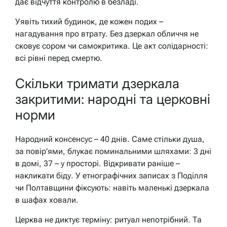
дає відчуття контролю в безладі.
Уявіть тихий будинок, де кожен подих –
нагадування про втрату. Без дзеркал обличчя не
сковує сором чи самокритика. Це акт солідарності:
всі рівні перед смертю.
Скільки тримати дзеркала
закритими: народні та церковні
норми
Народний консенсус – 40 днів. Саме стільки душа,
за повір’ями, блукає поминальними шляхами: 3 дні
в домі, 37 – у просторі. Відкривати раніше –
накликати біду. У етнографічних записах з Поділля
чи Полтавщини фіксують: навіть маленькі дзеркала
в шафах ховали.
Церква не диктує терміну: ритуал непотрібний. Та