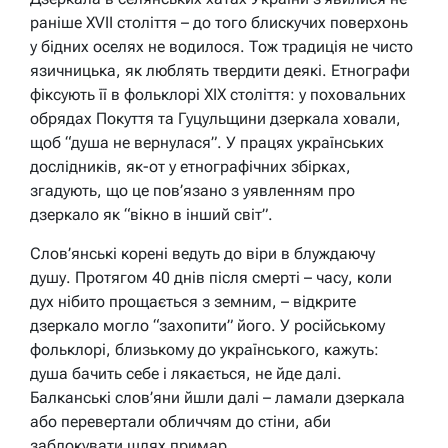
раніше XVII століття – до того блискучих поверхонь
у бідних оселях не водилося. Тож традиція не чисто
язичницька, як люблять твердити деякі. Етнографи
фіксують її в фольклорі XIX століття: у поховальних
обрядах Покуття та Гуцульщини дзеркала ховали,
щоб “душа не вернулася”. У працях українських
дослідників, як-от у етнографічних збірках,
згадують, що це пов’язано з уявленням про
дзеркало як “вікно в інший світ”.
Слов’янські корені ведуть до віри в блуждаючу
душу. Протягом 40 днів після смерті – часу, коли
дух нібито прощається з земним, – відкрите
дзеркало могло “захопити” його. У російському
фольклорі, близькому до українського, кажуть:
душа бачить себе і лякається, не йде далі.
Балканські слов’яни йшли далі – ламали дзеркала
або перевертали обличчям до стіни, аби
заблокувати шлях примар.