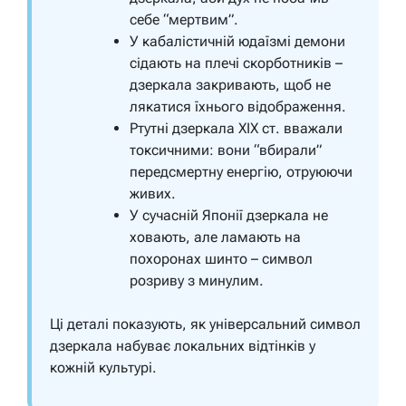
себе “мертвим”.
У кабалістичній юдаїзмі демони
сідають на плечі скорботників –
дзеркала закривають, щоб не
лякатися їхнього відображення.
Ртутні дзеркала XIX ст. вважали
токсичними: вони “вбирали”
передсмертну енергію, отруюючи
живих.
У сучасній Японії дзеркала не
ховають, але ламають на
похоронах шинто – символ
розриву з минулим.
Ці деталі показують, як універсальний символ
дзеркала набуває локальних відтінків у
кожній культурі.