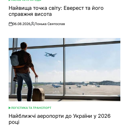
ОПУБЛІКУВАТИ
У
Найвища точка світу: Еверест та його
справжня висота
06.08.2026
Понька Святослав
Оприлюднено
Опубліковано
ЛОГІСТИКА ТА ТРАНСПОРТ
ОПУБЛІКУВАТИ
У
Найближчі аеропорти до України у 2026
році