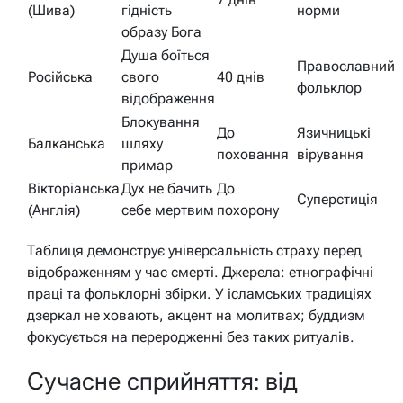
(Шива)
гідність
норми
образу Бога
Душа боїться
Православний
Російська
свого
40 днів
фольклор
відображення
Блокування
До
Язичницькі
Балканська
шляху
поховання
вірування
примар
Вікторіанська
Дух не бачить
До
Суперстиція
(Англія)
себе мертвим
похорону
Таблиця демонструє універсальність страху перед
відображенням у час смерті. Джерела: етнографічні
праці та фольклорні збірки. У ісламських традиціях
дзеркал не ховають, акцент на молитвах; буддизм
фокусується на переродженні без таких ритуалів.
Сучасне сприйняття: від