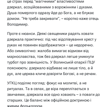
це страх перед “магічними” властивостями
дзеркал, асоційованими з ворожінням і духами.
Душа померлого одразу йде до Бога, а не блукає
домом. “Не треба закривати”, – коротко каже отець
Володимир.
Проте є нюанси. Деякі священики радять ховати
дзеркала практично: під час відспівування хрест у
руках не повинен відображатися – це недоречно.
Або символічно: жалоба вимагає відмови від
марнославства, тож без дзеркал легше уникнути
турбот про зовнішність. У Волинській єпархії ПЦУ
пояснюють: дзеркало відбиває не лише тіло, а й
дух, але церква кличе довіряти Богові, а не речам.
УГКЦ поділяє погляд: фокус на молитві, а не
ритуалах. Та в селах, де віра переплітається з
звичаями, дзеркала все одно ховають – з поваги до
старших. Це баланс між офіційною доктриною і
живим фольклором.