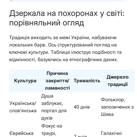
Дзеркала на похоронах у світі:
порівняльний огляд
Традиція виходить за межі України, набуваючи
локальних барв. Ось структурований погляд на
ключові культури. Таблиця ілюструє подібності та
відмінності, базуючись на етнографічних даних.
Причина
Джерело
Культура
закриття/
Тривалість
традиції
ламаності
Душа
Фольклор,
Українська/
заблукає,
40 днів
запозичення з
слов’янська
портал для
Шива
духів
Фокус на
Єврейська
траурі,
Галахічні
7 днів