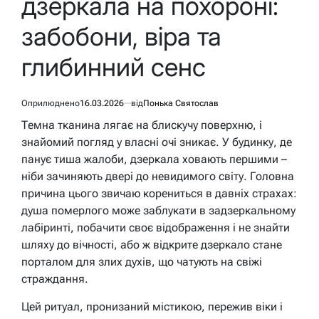
дзеркала на похороні:
забобони, віра та
глибинний сенс
Оприлюднено
16.03.2026
від
Понька Святослав
Темна тканина лягає на блискучу поверхню, і
знайомий погляд у власні очі зникає. У будинку, де
панує тиша жалоби, дзеркала ховають першими –
ніби зачиняють двері до невидимого світу. Головна
причина цього звичаю корениться в давніх страхах:
душа померлого може заблукати в задзеркальному
лабіринті, побачити своє відображення і не знайти
шляху до вічності, або ж відкрите дзеркало стане
порталом для злих духів, що чатують на свіжі
страждання.
Цей ритуал, пронизаний містикою, пережив віки і