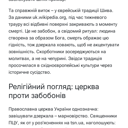
Та справжній виток – у єврейській традиції Шива.
За даними uk.wikipedia.org, під час тижневого
трауру всі відбивні поверхні закривають з моменту
смерті. Це не забобон, а свідомий ритуал: людина
створена за образом Бога, смерть ображає цю
гідність, тож дзеркала ховають, щоб не акцентувати
зовнішність. Скорботники зосереджуються на
молитвах, а не на чепурині. Звідси традиція
просочилася в східноєвропейські культури через
історичне сусідство.
Релігійний погляд: церква
проти забобонів
Православна церква України однозначна:
завішувати дзеркала – марновірство. Священники
ПЦУ, як от у роз’ясненнях на tsn.ua, наголошують: