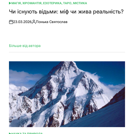
МАГІЯ, ХІРОМАНТІЯ, ЕЗОТЕРИКА, ТАРО, МІСТИКА
ОПУБЛІКУВАТИ
У
Чи існують відьми: міф чи жива реальність?
23.03.2026
Понька Святослав
Оприлюднено
Опубліковано
Більше від автора
НАУКА ТА ПРИРОДА