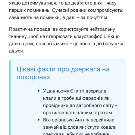
якщо дотримуватися, то до дев’ятого дня – часу
перших поминань. Сучасні родини компромісують:
завішують на поминки, а далі – за почуттям.
Практична порада: використовуйте нейтральну
тканину, щоб не створювати клаустрофобії. Якщо
діти в домі, поясніть м’яко – це повага до бабусі чи
дідуся.
Цікаві факти про дзеркала на
похоронах
У давньому Єгипті дзеркала
клали в гробниці фараонів як
провідники до загробного світу –
протилежність нашим страхам.
Вікторіанська Англія перейняла
звичай від слов’ян: слуги ховали
дзеркала, аби дух не побачив