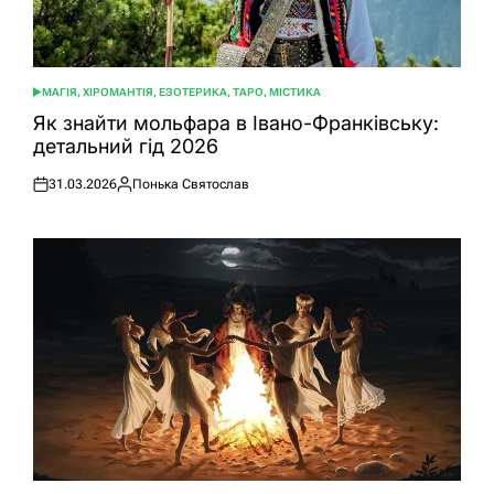
МАГІЯ, ХІРОМАНТІЯ, ЕЗОТЕРИКА, ТАРО, МІСТИКА
ОПУБЛІКУВАТИ
У
Як знайти мольфара в Івано-Франківську:
детальний гід 2026
31.03.2026
Понька Святослав
Оприлюднено
Опубліковано