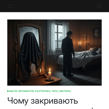
Перейти
до
вмісту
МАГІЯ, ХІРОМАНТІЯ, ЕЗОТЕРИКА, ТАРО, МІСТИКА
ОПУБЛІКУВАТИ
У
Чому закривають