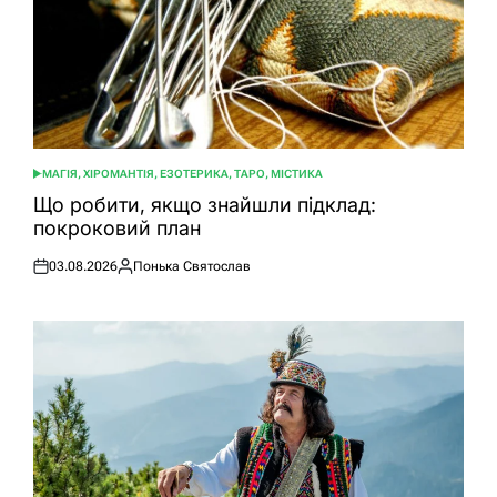
МАГІЯ, ХІРОМАНТІЯ, ЕЗОТЕРИКА, ТАРО, МІСТИКА
ОПУБЛІКУВАТИ
У
Що робити, якщо знайшли підклад:
покроковий план
03.08.2026
Понька Святослав
Оприлюднено
Опубліковано