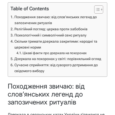
Table of Contents
Походження звичаю: від слов’янських легенд до
запозичених ритуалів
Релігійний погляд: церква проти забобонів
Психологічний і символічний сенс ритуалу
Скільки тримати дзеркала закритими: народні та
церковні норми
Цікаві факти про дзеркала на похоронах
Дзеркала на похоронах у світі: порівняльний огляд
Сучасне сприйняття: від суворого дотримання до
свідомого вибору
Походження звичаю: від
слов’янських легенд до
запозичених ритуалів
Дзеркала в селянських хатах України з’явилися не