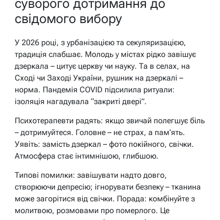
суворого дотримання до
свідомого вибору
У 2026 році, з урбанізацією та секуляризацією,
традиція слабшає. Молодь у містах рідко завішує
дзеркала – цитує церкву чи науку. Та в селах, на
Сході чи Заході України, рушник на дзеркалі –
норма. Пандемія COVID підсилила ритуали:
ізоляція нагадувала “закриті двері”.
Психотерапевти радять: якщо звичай полегшує біль
– дотримуйтеся. Головне – не страх, а пам’ять.
Уявіть: замість дзеркал – фото покійного, свічки.
Атмосфера стає інтимнішою, глибшою.
Типові помилки: завішувати надто довго,
створюючи депресію; ігнорувати безпеку – тканина
може загорітися від свічки. Порада: комбінуйте з
молитвою, розмовами про померлого. Це