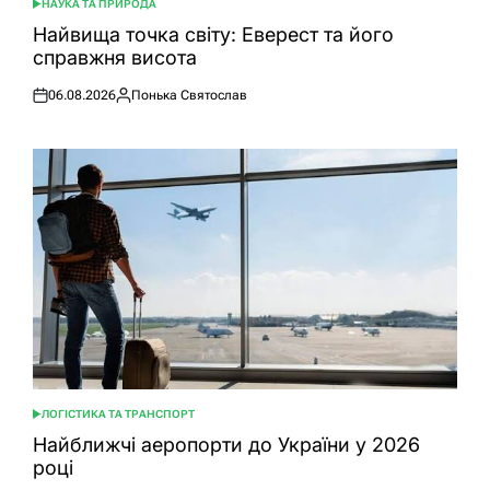
НАУКА ТА ПРИРОДА
ОПУБЛІКУВАТИ
У
Найвища точка світу: Еверест та його
справжня висота
06.08.2026
Понька Святослав
Оприлюднено
Опубліковано
ЛОГІСТИКА ТА ТРАНСПОРТ
ОПУБЛІКУВАТИ
У
Найближчі аеропорти до України у 2026
році