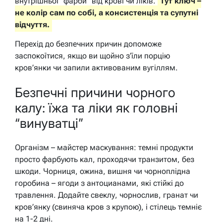
внутрішньої “фарби” від крові чи ліків.
Тут ключ –
не колір сам по собі, а консистенція та супутні
відчуття.
Перехід до безпечних причин допоможе
заспокоїтися, якщо ви щойно з’їли порцію
кров’янки чи запили активованим вугіллям.
Безпечні причини чорного
калу: їжа та ліки як головні
“винуватці”
Організм – майстер маскування: темні продукти
просто фарбують кал, проходячи транзитом, без
шкоди. Чорниця, ожина, вишня чи чорноплідна
горобина – ягоди з антоцианами, які стійкі до
травлення. Додайте свеклу, чорнослив, гранат чи
кров’янку (свиняча кров з крупою), і стілець темніє
на 1-2 дні.