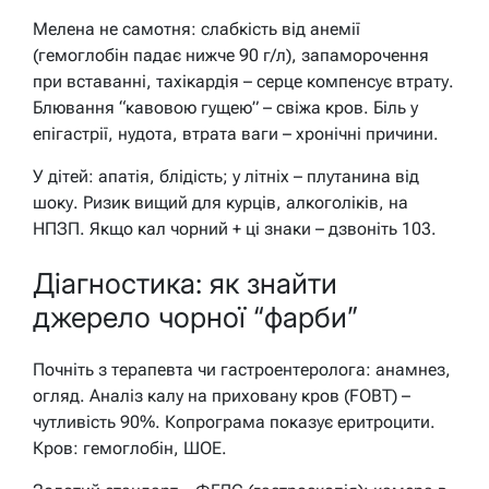
Мелена не самотня: слабкість від анемії
(гемоглобін падає нижче 90 г/л), запаморочення
при вставанні, тахікардія – серце компенсує втрату.
Блювання “кавовою гущею” – свіжа кров. Біль у
епігастрії, нудота, втрата ваги – хронічні причини.
У дітей: апатія, блідість; у літніх – плутанина від
шоку. Ризик вищий для курців, алкоголіків, на
НПЗП. Якщо кал чорний + ці знаки – дзвоніть 103.
Діагностика: як знайти
джерело чорної “фарби”
Почніть з терапевта чи гастроентеролога: анамнез,
огляд. Аналіз калу на приховану кров (FOBT) –
чутливість 90%. Копрограма показує еритроцити.
Кров: гемоглобін, ШОЕ.