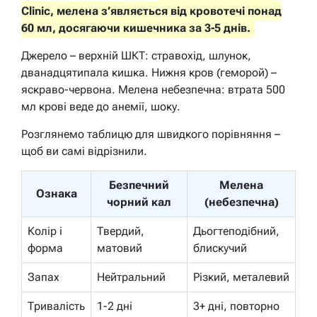
Clinic, мелена з’являється від кровотечі понад
60 мл, досягаючи кишечника за 3-5 днів.
Джерело – верхній ШКТ: стравохід, шлунок,
дванадцятипала кишка. Нижня кров (геморой) –
яскраво-червона. Мелена небезпечна: втрата 500
мл крові веде до анемії, шоку.
Розглянемо таблицю для швидкого порівняння –
щоб ви самі відрізнили.
Безпечний
Мелена
Ознака
чорний кал
(небезпечна)
Колір і
Твердий,
Дьогтеподібний,
форма
матовий
блискучий
Запах
Нейтральний
Різкий, металевий
Тривалість
1-2 дні
3+ дні, повторно