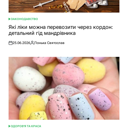
ЗАКОНОДАВСТВО
ОПУБЛІКУВАТИ
У
Які ліки можна перевозити через кордон:
детальний гід мандрівника
25.06.2026
Понька Святослав
Оприлюднено
Опубліковано
ЗДОРОВ'Я ТА КРАСА
ОПУБЛІКУВАТИ