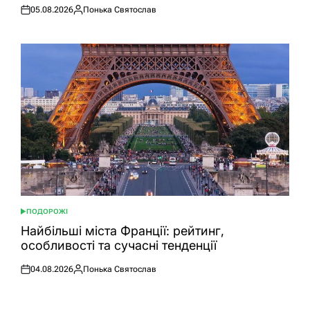
05.08.2026
Понька Святослав
Оприлюднено
Опубліковано
ПОДОРОЖІ
ОПУБЛІКУВАТИ
У
Найбільші міста Франції: рейтинг,
особливості та сучасні тенденції
04.08.2026
Понька Святослав
Оприлюднено
Опубліковано