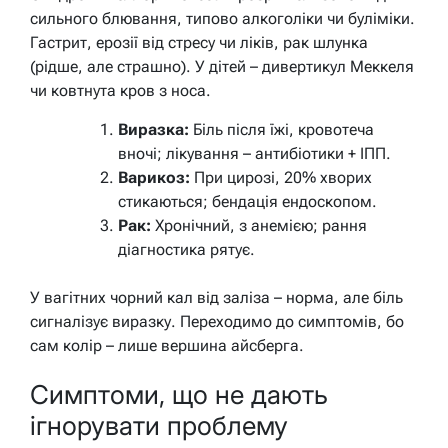
сильного блювання, типово алкоголіки чи буліміки.
Гастрит, ерозії від стресу чи ліків, рак шлунка
(рідше, але страшно). У дітей – дивертикул Меккеля
чи ковтнута кров з носа.
Виразка:
Біль після їжі, кровотеча
вночі; лікування – антибіотики + ІПП.
Варикоз:
При цирозі, 20% хворих
стикаються; бендація ендоскопом.
Рак:
Хронічний, з анемією; рання
діагностика рятує.
У вагітних чорний кал від заліза – норма, але біль
сигналізує виразку. Переходимо до симптомів, бо
сам колір – лише вершина айсберга.
Симптоми, що не дають
ігнорувати проблему