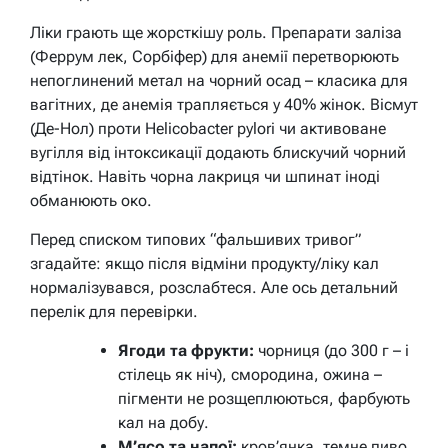
Ліки грають ще жорсткішу роль. Препарати заліза
(Феррум лек, Сорбіфер) для анемії перетворюють
непоглинений метал на чорний осад – класика для
вагітних, де анемія трапляється у 40% жінок. Вісмут
(Де-Нол) проти Helicobacter pylori чи активоване
вугілля від інтоксикації додають блискучий чорний
відтінок. Навіть чорна лакриця чи шпинат іноді
обманюють око.
Перед списком типових “фальшивих тривог”
згадайте: якщо після відміни продукту/ліку кал
нормалізувався, розслабтеся. Але ось детальний
перелік для перевірки.
Ягоди та фрукти:
чорниця (до 300 г – і
стілець як ніч), смородина, ожина –
пігменти не розщеплюються, фарбують
кал на добу.
М’ясо та напої:
кров’янка, темне пиво,