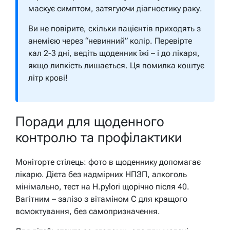
маскує симптом, затягуючи діагностику раку.
Ви не повірите, скільки пацієнтів приходять з
анемією через “невинний” колір. Перевірте
кал 2-3 дні, ведіть щоденник їжі – і до лікаря,
якщо липкість лишається. Ця помилка коштує
літр крові!
Поради для щоденного
контролю та профілактики
Моніторте стілець: фото в щоденнику допомагає
лікарю. Дієта без надмірних НПЗП, алкоголь
мінімально, тест на H.pylori щорічно після 40.
Вагітним – залізо з вітаміном C для кращого
всмоктування, без самопризначення.