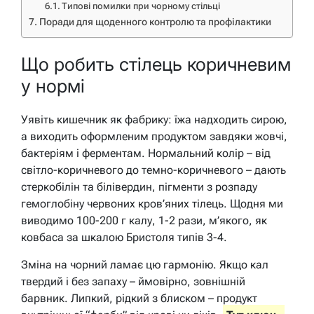
Типові помилки при чорному стільці
Поради для щоденного контролю та профілактики
Що робить стілець коричневим
у нормі
Уявіть кишечник як фабрику: їжа надходить сирою,
а виходить оформленим продуктом завдяки жовчі,
бактеріям і ферментам. Нормальний колір – від
світло-коричневого до темно-коричневого – дають
стеркобілін та білівердин, пігменти з розпаду
гемоглобіну червоних кров’яних тілець. Щодня ми
виводимо 100-200 г калу, 1-2 рази, м’якого, як
ковбаса за шкалою Бристоля типів 3-4.
Зміна на чорний ламає цю гармонію. Якщо кал
твердий і без запаху – ймовірно, зовнішній
барвник. Липкий, рідкий з блиском – продукт