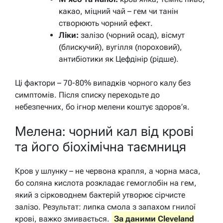
какао, міцний чай – гем чи танін
створюють чорний ефект.
Ліки:
залізо (чорний осад), вісмут
(блискучий), вугілля (пороховий),
антибіотики як Цефдінір (рідше).
Ці фактори – 70-80% випадків чорного калу без
симптомів. Після списку переходьте до
небезпечних, бо ігнор мелени коштує здоров’я.
Мелена: чорний кал від крові
та його біохімічна таємниця
Кров у шлунку – не червона крапля, а чорна маса,
бо соляна кислота розкладає гемоглобін на гем,
який з сірководнем бактерій утворює сірчисте
залізо. Результат: липка смола з запахом гнилої
крові, важко змивається.
За даними Cleveland