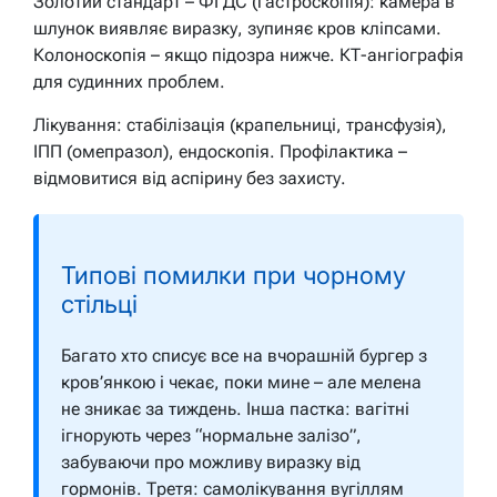
Золотий стандарт – ФГДС (гастроскопія): камера в
шлунок виявляє виразку, зупиняє кров кліпсами.
Колоноскопія – якщо підозра нижче. КТ-ангіографія
для судинних проблем.
Лікування: стабілізація (крапельниці, трансфузія),
ІПП (омепразол), ендоскопія. Профілактика –
відмовитися від аспірину без захисту.
Типові помилки при чорному
стільці
Багато хто списує все на вчорашній бургер з
кров’янкою і чекає, поки мине – але мелена
не зникає за тиждень. Інша пастка: вагітні
ігнорують через “нормальне залізо”,
забуваючи про можливу виразку від
гормонів. Третя: самолікування вугіллям