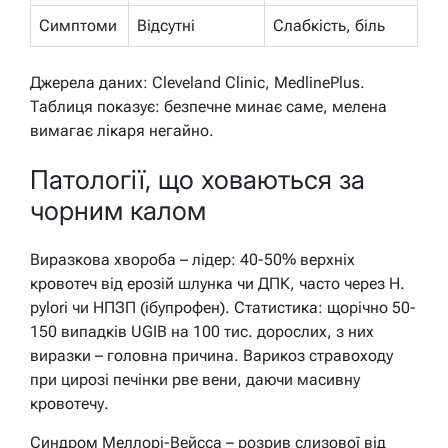
Симптоми
Відсутні
Слабкість, біль
Джерела даних: Cleveland Clinic, MedlinePlus.
Таблиця показує: безпечне минає саме, мелена
вимагає лікаря негайно.
Патології, що ховаються за
чорним калом
Виразкова хвороба – лідер: 40-50% верхніх
кровотеч від ерозій шлунка чи ДПК, часто через H.
pylori чи НПЗП (ібупрофен). Статистика: щорічно 50-
150 випадків UGIB на 100 тис. дорослих, з них
виразки – головна причина. Варикоз стравоходу
при цирозі печінки рве вени, даючи масивну
кровотечу.
Синдром Меллорі-Вейсса – розрив слизової від