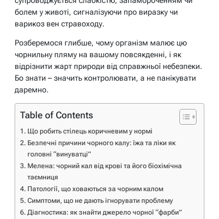
супроводжується слабкістю, запамороченням чи
болем у животі, сигналізуючи про виразку чи
варикоз вен стравоходу.
Розберемося глибше, чому організм малює цю
чорнильну пляму на вашому повсякденні, і як
відрізнити жарт природи від справжньої небезпеки.
Бо знати – значить контролювати, а не панікувати
даремно.
Table of Contents
Що робить стілець коричневим у нормі
Безпечні причини чорного калу: їжа та ліки як
головні “винуватці”
Мелена: чорний кал від крові та його біохімічна
таємниця
Патології, що ховаються за чорним калом
Симптоми, що не дають ігнорувати проблему
Діагностика: як знайти джерело чорної “фарби”