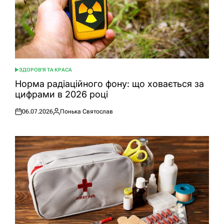
ЗДОРОВ'Я ТА КРАСА
ОПУБЛІКУВАТИ
У
Норма радіаційного фону: що ховається за
цифрами в 2026 році
06.07.2026
Понька Святослав
Оприлюднено
Опубліковано