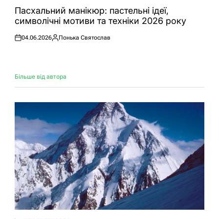
У
Пасхальний манікюр: пастельні ідеї,
символічні мотиви та техніки 2026 року
04.06.2026
Понька Святослав
Оприлюднено
Опубліковано
Більше від автора