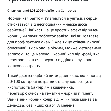
Оприлюднено
15.03.2026
від
Понька Святослав
Чорний кал раптом з’являється в унітазі, і серце
стискається від несподіванки – невже щось
серйозне? Найчастіше це простий ефект від жмені
чорниці чи пачки таблеток заліза, які ви ковтаєте
для профілактики анемії. Але якщо стілець липкий,
блискучий, як смола, з різким, майже металевими
запахом, то це мелена – чорний кал від крові, яка
перетравлюється в верхніх відділах шлунково-
кишкового тракту.
Такий дьогтеподібний вигляд виникає, коли понад
50-100 мл крові потрапляє в шлунок, реагує з
кислотою та бактеріями кишечника,
перетворюючись на гематин – чорний пігмент.
Звичайний чорний колір від їжі чи ліків минає за
день-два, без інших скарг. А мелена