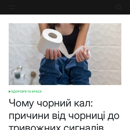
Перейти
до
вмісту
ЗДОРОВ'Я ТА КРАСА
ОПУБЛІКУВАТИ
У
Чому чорний кал:
причини від чорниці до
тривожних сигналів