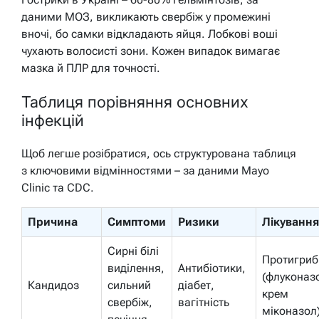
даними МОЗ, викликають свербіж у промежині
вночі, бо самки відкладають яйця. Лобкові воші
чухають волосисті зони. Кожен випадок вимагає
мазка й ПЛР для точності.
Таблиця порівняння основних
інфекцій
Щоб легше розібратися, ось структурована таблиця
з ключовими відмінностями – за даними Mayo
Clinic та CDC.
Причина
Симптоми
Ризики
Лікування
Сирні білі
Протигриб
виділення,
Антибіотики,
(флуконаз
Кандидоз
сильний
діабет,
крем
свербіж,
вагітність
міконазол