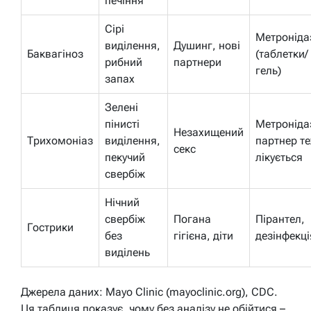
печіння
Сірі
Метроніда
виділення,
Душинг, нові
Баквагіноз
(таблетки/
рибний
партнери
гель)
запах
Зелені
пінисті
Метроніда
Незахищений
Трихомоніаз
виділення,
партнер т
секс
пекучий
лікується
свербіж
Нічний
свербіж
Погана
Пірантел,
Гострики
без
гігієна, діти
дезінфекці
виділень
Джерела даних: Mayo Clinic (mayoclinic.org), CDC.
Ця таблиця показує, чому без аналізу не обійтися –