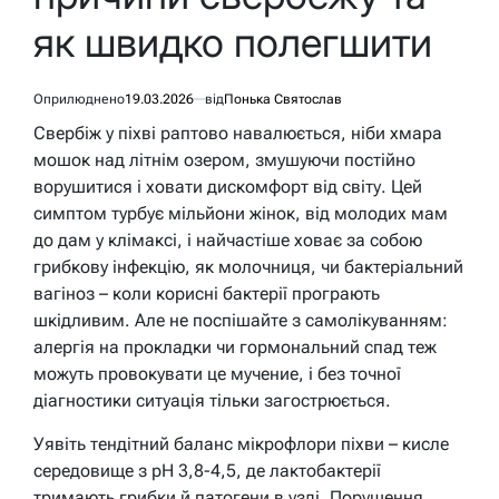
як швидко полегшити
Оприлюднено
19.03.2026
від
Понька Святослав
Свербіж у піхві раптово навалюється, ніби хмара
мошок над літнім озером, змушуючи постійно
ворушитися і ховати дискомфорт від світу. Цей
симптом турбує мільйони жінок, від молодих мам
до дам у клімаксі, і найчастіше ховає за собою
грибкову інфекцію, як молочниця, чи бактеріальний
вагіноз – коли корисні бактерії програють
шкідливим. Але не поспішайте з самолікуванням:
алергія на прокладки чи гормональний спад теж
можуть провокувати це мучение, і без точної
діагностики ситуація тільки загострюється.
Уявіть тендітний баланс мікрофлори піхви – кисле
середовище з pH 3,8-4,5, де лактобактерії
тримають грибки й патогени в узді. Порушення