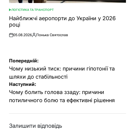
ЛОГІСТИКА ТА ТРАНСПОРТ
ОПУБЛІКУВАТИ
У
Найближчі аеропорти до України у 2026
році
05.08.2026
Понька Святослав
Оприлюднено
Опубліковано
Навігація
Попередній:
записів
Чому низький тиск: причини гіпотонії та
шляхи до стабільності
Наступний:
Чому болить голова ззаду: причини
потиличного болю та ефективні рішення
Залишити відповідь