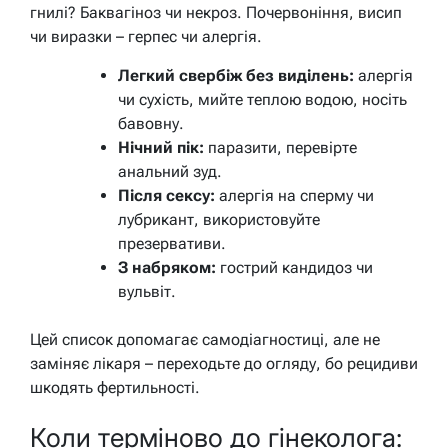
гнилі? Баквагіноз чи некроз. Почервоніння, висип
чи виразки – герпес чи алергія.
Легкий свербіж без виділень:
алергія
чи сухість, мийте теплою водою, носіть
бавовну.
Нічний пік:
паразити, перевірте
анальний зуд.
Після сексу:
алергія на сперму чи
лубрикант, використовуйте
презервативи.
З набряком:
гострий кандидоз чи
вульвіт.
Цей список допомагає самодіагностиці, але не
заміняє лікаря – переходьте до огляду, бо рецидиви
шкодять фертильності.
Коли терміново до гінеколога: