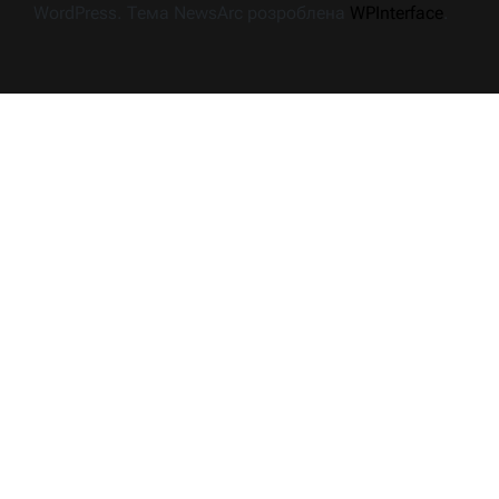
WordPress. Тема NewsArc розроблена
WPInterface
.