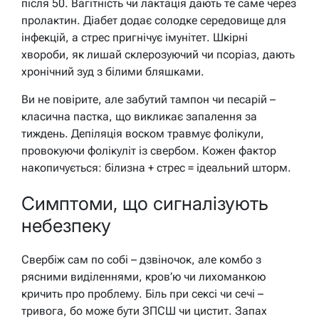
після 50. Вагітність чи лактація дають те саме через
пролактин. Діабет додає солодке середовище для
інфекцій, а стрес пригнічує імунітет. Шкірні
хвороби, як лишай склерозуючий чи псоріаз, дають
хронічний зуд з білими бляшками.
Ви не повірите, але забутий тампон чи песарій –
класична пастка, що викликає запалення за
тиждень. Депіляція воском травмує фолікули,
провокуючи фолікуліт із свербом. Кожен фактор
накопичується: білизна + стрес = ідеальний шторм.
Симптоми, що сигналізують
небезпеку
Свербіж сам по собі – дзвіночок, але комбо з
рясними виділеннями, кров’ю чи лихоманкою
кричить про проблему. Біль при сексі чи сечі –
тривога, бо може бути ЗПСШ чи цистит. Запах