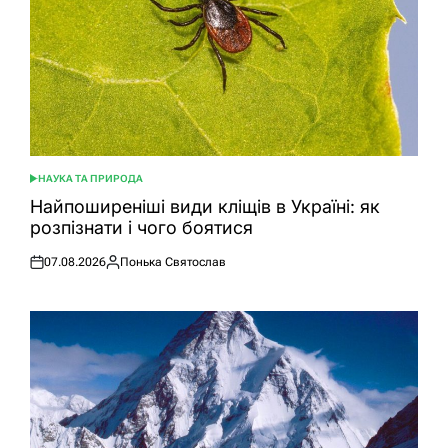
НАУКА ТА ПРИРОДА
ОПУБЛІКУВАТИ
У
Найпоширеніші види кліщів в Україні: як
розпізнати і чого боятися
07.08.2026
Понька Святослав
Оприлюднено
Опубліковано