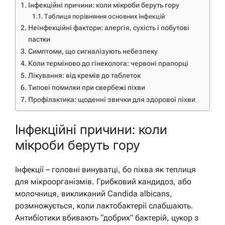
Інфекційні причини: коли мікроби беруть гору
Таблиця порівняння основних інфекцій
Неінфекційні фактори: алергія, сухість і побутові
пастки
Симптоми, що сигналізують небезпеку
Коли терміново до гінеколога: червоні прапорці
Лікування: від кремів до таблеток
Типові помилки при свербежі піхви
Профілактика: щоденні звички для здорової піхви
Інфекційні причини: коли
мікроби беруть гору
Інфекції – головні винуватці, бо піхва як теплиця
для мікроорганізмів. Грибковий кандидоз, або
молочниця, викликаний Candida albicans,
розмножується, коли лактобактерії слабшають.
Антибіотики вбивають “добрих” бактерій, цукор з