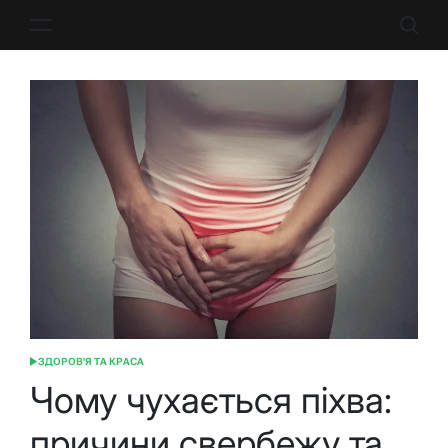
Перейти
до
вмісту
ЗДОРОВ'Я ТА КРАСА
ОПУБЛІКУВАТИ
У
Чому чухається піхва:
причини свербежу та