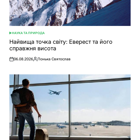
НАУКА ТА ПРИРОДА
ОПУБЛІКУВАТИ
У
Найвища точка світу: Еверест та його
справжня висота
06.08.2026
Понька Святослав
Оприлюднено
Опубліковано