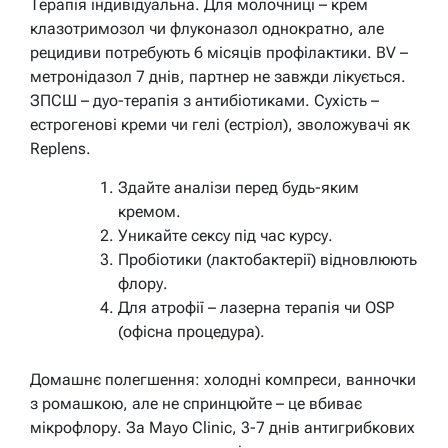
Терапія індивідуальна. Для молочниці – крем
клазотримозол чи флуконазол однократно, але
рецидиви потребують 6 місяців профілактики. BV –
метронідазол 7 днів, партнер не завжди лікується.
ЗПСШ – дуо-терапія з антибіотиками. Сухість –
естрогенові креми чи гелі (естріол), зволожувачі як
Replens.
Здайте аналізи перед будь-яким
кремом.
Уникайте сексу під час курсу.
Пробіотики (лактобактерії) відновлюють
флору.
Для атрофії – лазерна терапія чи OSP
(офісна процедура).
Домашнє полегшення: холодні компреси, ванночки
з ромашкою, але не спринцюйте – це вбиває
мікрофлору. За Mayo Clinic, 3-7 днів антигрибкових