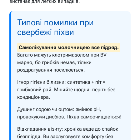
вистачає для легких випадків.
Типові помилки при
свербежі піхви
Самолікування молочницею все підряд.
Багато мажуть клотримазолом при BV –
марно, бо грибків немає, тільки
роздратування посилюється.
Ігнор гігієни білизни: синтетика + піт =
грибковий рай. Міняйте щодня, періть без
кондиціонера.
Душинг содою чи оцтом: змінює pH,
провокуючи дисбіоз. Піхва самоочищається!
Відкладання візиту: хроніка веде до спайок і
безпліддя.
Ви заслуговуєте комфорту без