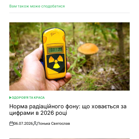
Вам також може сподобатися
ЗДОРОВ'Я ТА КРАСА
ОПУБЛІКУВАТИ
У
Норма радіаційного фону: що ховається за
цифрами в 2026 році
06.07.2026
Понька Святослав
Оприлюднено
Опубліковано