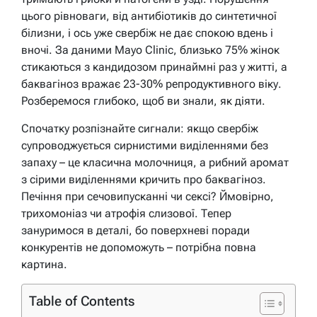
цього рівноваги, від антибіотиків до синтетичної
білизни, і ось уже свербіж не дає спокою вдень і
вночі. За даними Mayo Clinic, близько 75% жінок
стикаються з кандидозом принаймні раз у житті, а
баквагіноз вражає 23-30% репродуктивного віку.
Розберемося глибоко, щоб ви знали, як діяти.
Спочатку розпізнайте сигнали: якщо свербіж
супроводжується сирнистими виділеннями без
запаху – це класична молочниця, а рибний аромат
з сірими виділеннями кричить про баквагіноз.
Печіння при сечовипусканні чи сексі? Ймовірно,
трихомоніаз чи атрофія слизової. Тепер
зануримося в деталі, бо поверхневі поради
конкурентів не допоможуть – потрібна повна
картина.
Table of Contents