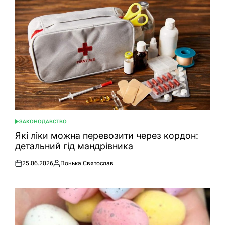
ЗАКОНОДАВСТВО
ОПУБЛІКУВАТИ
У
Які ліки можна перевозити через кордон:
детальний гід мандрівника
25.06.2026
Понька Святослав
Оприлюднено
Опубліковано