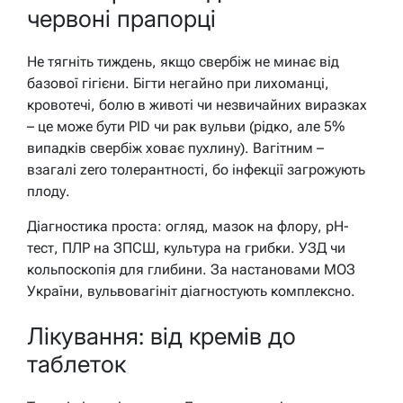
червоні прапорці
Не тягніть тиждень, якщо свербіж не минає від
базової гігієни. Бігти негайно при лихоманці,
кровотечі, болю в животі чи незвичайних виразках
– це може бути PID чи рак вульви (рідко, але 5%
випадків свербіж ховає пухлину). Вагітним –
взагалі zero толерантності, бо інфекції загрожують
плоду.
Діагностика проста: огляд, мазок на флору, pH-
тест, ПЛР на ЗПСШ, культура на грибки. УЗД чи
кольпоскопія для глибини. За настановами МОЗ
України, вульвовагініт діагностують комплексно.
Лікування: від кремів до
таблеток