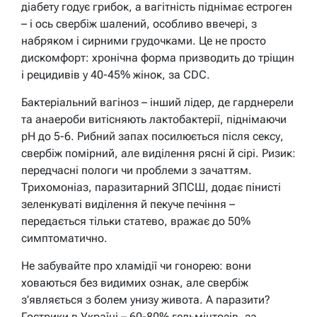
діабету годує грибок, а вагітність піднімає естроген
– і ось свербіж шалений, особливо ввечері, з
набряком і сирними грудочками. Це не просто
дискомфорт: хронічна форма призводить до тріщин
і рецидивів у 40-45% жінок, за CDC.
Бактеріальний вагіноз – інший лідер, де гарднерели
та анаероби витісняють лактобактерії, піднімаючи
pH до 5-6. Рибний запах посилюється після сексу,
свербіж помірний, але виділення рясні й сірі. Ризик:
передчасні пологи чи проблеми з зачаттям.
Трихомоніаз, паразитарний ЗПСШ, додає пінисті
зеленкуваті виділення й пекуче печіння –
передається тільки статево, вражає до 50%
симптоматично.
Не забувайте про хламідії чи гонорею: вони
ховаються без видимих ознак, але свербіж
з’являється з болем унизу живота. А паразити?
Гострики в Україні – 60-80% гельмінтозів, за