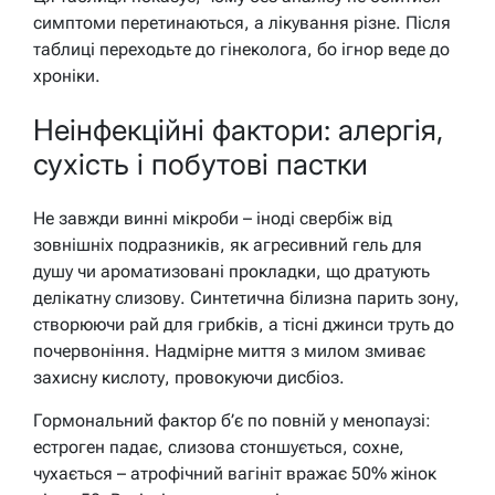
симптоми перетинаються, а лікування різне. Після
таблиці переходьте до гінеколога, бо ігнор веде до
хроніки.
Неінфекційні фактори: алергія,
сухість і побутові пастки
Не завжди винні мікроби – іноді свербіж від
зовнішніх подразників, як агресивний гель для
душу чи ароматизовані прокладки, що дратують
делікатну слизову. Синтетична білизна парить зону,
створюючи рай для грибків, а тісні джинси труть до
почервоніння. Надмірне миття з милом змиває
захисну кислоту, провокуючи дисбіоз.
Гормональний фактор б’є по повній у менопаузі:
естроген падає, слизова стоншується, сохне,
чухається – атрофічний вагініт вражає 50% жінок