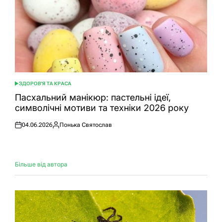
ЗДОРОВ'Я ТА КРАСА
ОПУБЛІКУВАТИ
У
Пасхальний манікюр: пастельні ідеї,
символічні мотиви та техніки 2026 року
04.06.2026
Понька Святослав
Оприлюднено
Опубліковано
Більше від автора