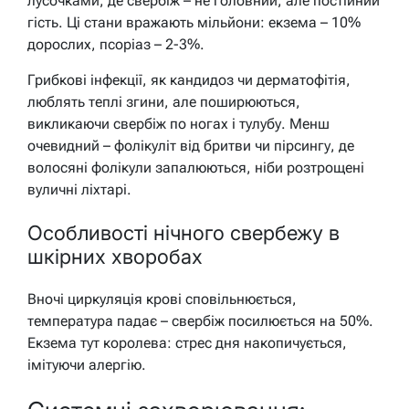
лусочками, де свербіж – не головний, але постійний
гість. Ці стани вражають мільйони: екзема – 10%
дорослих, псоріаз – 2-3%.
Грибкові інфекції, як кандидоз чи дерматофітія,
люблять теплі згини, але поширюються,
викликаючи свербіж по ногах і тулубу. Менш
очевидний – фолікуліт від бритви чи пірсингу, де
волосяні фолікули запалюються, ніби розтрощені
вуличні ліхтарі.
Особливості нічного свербежу в
шкірних хворобах
Вночі циркуляція крові сповільнюється,
температура падає – свербіж посилюється на 50%.
Екзема тут королева: стрес дня накопичується,
імітуючи алергію.