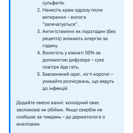
сульфатів.
Нанесіть крем одразу після
витирання – волога
“запечатується”.
Антигістамінні як лоратадин (без
рецепта) знімають алергію за
годину.
Вологість у кімнаті 50% за
допомогою дифузора – сухе
повітря йде геть.
Бавовняний одяг, нігті короткі –
уникайте розчісувань, що ведуть
до інфекцій.
Додайте овесні ванні: колоїдний овес
заспокоює як обійми. Якщо свербіж не
слабшає за тиждень – до дерматолога з
аналізами.