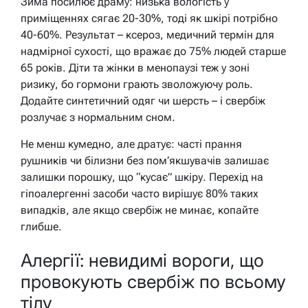
Зима посилює драму: низька вологість у
приміщеннях сягає 20-30%, тоді як шкірі потрібно
40-60%. Результат – ксероз, медичний термін для
надмірної сухості, що вражає до 75% людей старше
65 років. Діти та жінки в менопаузі теж у зоні
ризику, бо гормони грають зволожуючу роль.
Додайте синтетичний одяг чи шерсть – і свербіж
розлучає з нормальним сном.
Не менш кумедно, але дратує: часті прання
рушників чи білизни без пом’якшувачів залишає
залишки порошку, що “кусає” шкіру. Перехід на
гіпоалергенні засоби часто вирішує 80% таких
випадків, але якщо свербіж не минає, копайте
глибше.
Алергії: невидимі вороги, що
провокують свербіж по всьому
тілу