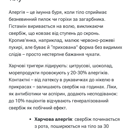
Алергія – це імунна буря, коли тіло сприймає
безневинний пилок чи горіхи за загарбника.
Гістамін виривається на волю, викликаючи
свербіж, що ковзає від ступень до скронь.
Кропив’янка, наприклад, малює червоно-рожеві
пухирі, але буває й “прихована” форма без видимих
слідів – просто нестерпне бажання чухати.
Харчові тригери лідирують: цитрусові, шоколад,
морепродукти провокують у 20-30% алергіків.
Контактні – від латексу в рукавичках до нікелю в
прикрасах – залишають свербіж на годинах. Ліки,
як антибіотики чи аспірин, додають несподіванок:
до 10% пацієнтів відчувають генералізований
свербіж як побічний ефект.
Харчова алергія
: свербіж починається
з рота, поширюється на тіло за 30