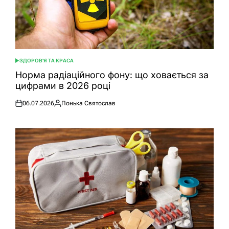
ЗДОРОВ'Я ТА КРАСА
ОПУБЛІКУВАТИ
У
Норма радіаційного фону: що ховається за
цифрами в 2026 році
06.07.2026
Понька Святослав
Оприлюднено
Опубліковано