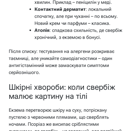
хвилин. Приклад – пеніцилін у меді.
Контактний дерматит
: локальний
спочатку, але при чуханні – по всьому.
Новий крем чи парфуми – класика.
Атопія
: спадкова схильність, де свербіж
хронічний, з екземою в бонусі.
Після списку: тестування на алергени розкриває
таємниці, але уникайте самодіагностики – один
антигістамінний може замаскувати симптоми
серйознішого.
Шкірні хвороби: коли свербіж
малює картину на тілі
Екзема перетворює шкіру на суху, потріскану
пустелю з червоними плямами, що сверблять
ночами. Псоріаз же висипає сріблястими