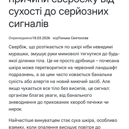
сухості до серйозних
сигналів
Оприлюднено
18.03.2026
від
Понька Святослав
Свербіж, що розтікається по шкірі ніби невидимі
мурашки, змушує руки мимоволі тягнутися до будь-
якої ділянки тіла. Це не просто дрібниця – почесана
шкіра може перетворитися на червоний ландшафт
подразнень, а за цим часто ховається банальна
сухість або алергія на новий миючий засіб. Але
якщо чухається все тіло без висипів, це сигнал:
організм благає уваги, від банального
зневоднення до прихованих хвороб печінки чи
нирок.
Найчастіше винуватцем стає суха шкіра, особливо
взимку, коли опалення висушує повітря до