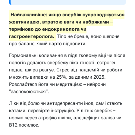
Найважливіше: якщо свербіж супроводжується
жовтяницею, втратою ваги чи набряками –
терміново до ендокринолога чи
гастроентеролога.
Тіло не бреше, воно шепоче
про баланс, який варто відновити.
Гормональні коливання в підлітковому віці чи після
пологів додають свербежу пікантності: естроген
падає, шкіра реагує. Стрес від пандемій чи роботи
множить випадки на 25%, за даними 2025.
Розслабтеся йога чи медитацією – нейрони
“заспокоюються”.
Ліки від болю чи антидепресанти іноді самі стають
катами: перевірте інструкцію. У літніх свербіж –
норма через атрофію шкіри, але дефіцит заліза чи
B12 посилює.