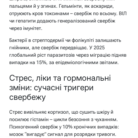
пальцями й у згинах. Гельмінти, як аскариди,
отруюють кров токсинами – свербіж по всьому. ВІЛ
чи гепатити додають генералізований свербіж
через імунітет.
Бактерії в стрептодермії чи фолікуліті залишають
гнійники, але свербіж передвіщає. У 2025
глобальний ріст паразитозів через міграцію підняв
випадки на 15%, за епідеміологічними звітами.
Стрес, ліки та гормональні
зміни: сучасні тригери
свербежу
Стрес вивільняє кортизол, що сушить шкіру й
посилює гістамін – цикли безсоння з чуханням.
Психогенний свербіж у 10% хронічних випадків:
мозок “вигадує” сигнал для розрядки тривоги.