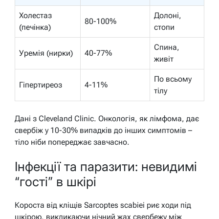
Холестаз
Долоні,
80-100%
(печінка)
стопи
Спина,
Уремія (нирки)
40-77%
живіт
По всьому
Гіпертиреоз
4-11%
тілу
Дані з Cleveland Clinic. Онкологія, як лімфома, дає
свербіж у 10-30% випадків до інших симптомів –
тіло ніби попереджає завчасно.
Інфекції та паразити: невидимі
“гості” в шкірі
Короста від кліщів Sarcoptes scabiei риє ходи під
шкірою, викликаючи нічний жах свербежу між