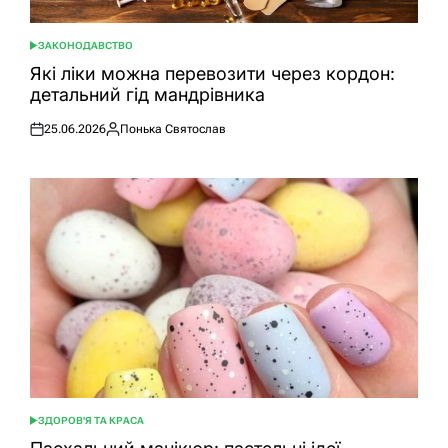
ЗАКОНОДАВСТВО
ОПУБЛІКУВАТИ
У
Які ліки можна перевозити через кордон:
детальний гід мандрівника
25.06.2026
Понька Святослав
Оприлюднено
Опубліковано
ЗДОРОВ'Я ТА КРАСА
ОПУБЛІКУВАТИ
У