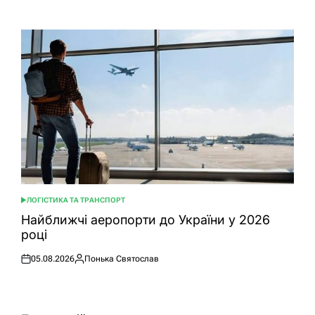
Оприлюднено
Опубліковано
ЛОГІСТИКА ТА ТРАНСПОРТ
ОПУБЛІКУВАТИ
У
Найближчі аеропорти до України у 2026
році
05.08.2026
Понька Святослав
Оприлюднено
Опубліковано