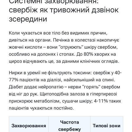
Системні захворювання:
свербіж як тривожний дзвінок
зсередини
Коли чухається все тіло без видимих причин,
дивіться на органи. Печінка в холестазі накопичує
жовчні кислоти – вони “отруюють” шкіру свербом,
особливо на долонях і стопах. До 80% хворих на
цироз відчувають це, за даними клінічних оглядів.
Нирки в уремії не фільтрують токсини: свербіж у 40-
77% пацієнтів на діалізі, найсильніший на спині.
Діабет додає нейропатію – нерви “горять” свербом
від ніг до рук. Щитоподібна залоза в гіпертиреозі
прискорює метаболізм, сушачи шкіру; 4-11% таких
пацієнтів чухаються постійно.
Частота
Захворювання
Типові зони
свербежу