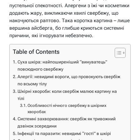
пустельної спекотності. Алергени з їжі чи косметики
додають жару, викликаючи хвилі свербежу, що
накочуються раптово. Така коротка картина – лише
вершина айсберга, бо глибше криються системні
причини, які ігнорувати небезпечно.
Table of Contents
Суха шкіра: найпоширеніший “винуватець”
повсюдного свербежу
Алергії: невидимі вороги, що провокують свербіж
по всьому тілу
Шкірні хвороби: коли свербіж малює картину на
тілі
Особливості нічного свербежу в шкірних
хворобах
Системні захворювання: свербіж як тривожний
дзвінок зсередини
Інфекції та паразити: невидимі “гості” в шкірі