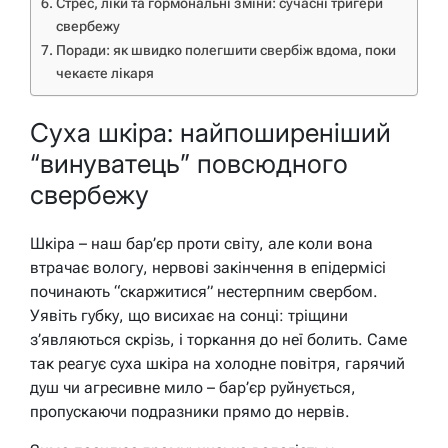
Стрес, ліки та гормональні зміни: сучасні тригери
свербежу
Поради: як швидко полегшити свербіж вдома, поки
чекаєте лікаря
Суха шкіра: найпоширеніший
“винуватець” повсюдного
свербежу
Шкіра – наш бар’єр проти світу, але коли вона
втрачає вологу, нервові закінчення в епідермісі
починають “скаржитися” нестерпним свербом.
Уявіть губку, що висихає на сонці: тріщини
з’являються скрізь, і торкання до неї болить. Саме
так реагує суха шкіра на холодне повітря, гарячий
душ чи агресивне мило – бар’єр руйнується,
пропускаючи подразники прямо до нервів.