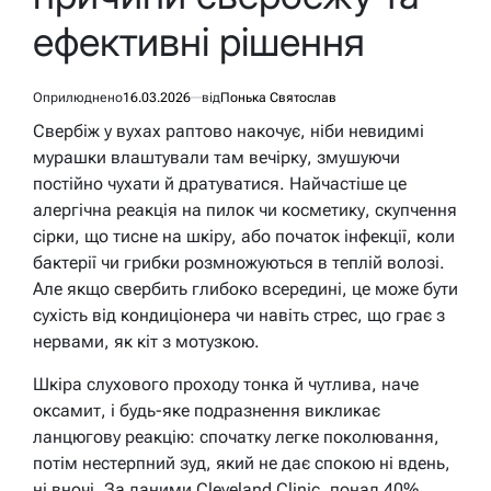
ефективні рішення
Оприлюднено
16.03.2026
від
Понька Святослав
Свербіж у вухах раптово накочує, ніби невидимі
мурашки влаштували там вечірку, змушуючи
постійно чухати й дратуватися. Найчастіше це
алергічна реакція на пилок чи косметику, скупчення
сірки, що тисне на шкіру, або початок інфекції, коли
бактерії чи грибки розмножуються в теплій волозі.
Але якщо свербить глибоко всередині, це може бути
сухість від кондиціонера чи навіть стрес, що грає з
нервами, як кіт з мотузкою.
Шкіра слухового проходу тонка й чутлива, наче
оксамит, і будь-яке подразнення викликає
ланцюгову реакцію: спочатку легке поколювання,
потім нестерпний зуд, який не дає спокою ні вдень,
ні вночі. За даними Cleveland Clinic, понад 40%