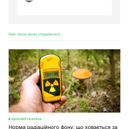
Вам також може сподобатися
ЗДОРОВ'Я ТА КРАСА
ОПУБЛІКУВАТИ
У
Норма радіаційного фону: що ховається за