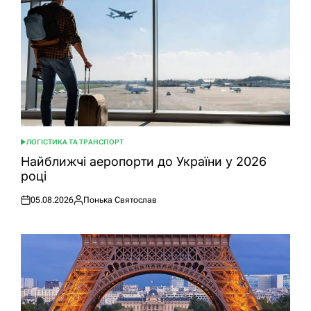
ЛОГІСТИКА ТА ТРАНСПОРТ
ОПУБЛІКУВАТИ
У
Найближчі аеропорти до України у 2026
році
05.08.2026
Понька Святослав
Оприлюднено
Опубліковано