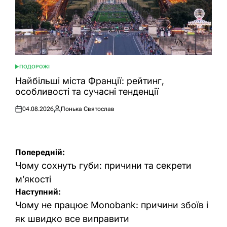
ПОДОРОЖІ
ОПУБЛІКУВАТИ
У
Найбільші міста Франції: рейтинг,
особливості та сучасні тенденції
04.08.2026
Понька Святослав
Оприлюднено
Опубліковано
Навігація
Попередній:
записів
Чому сохнуть губи: причини та секрети
м’якості
Наступний:
Чому не працює Monobank: причини збоїв і
як швидко все виправити