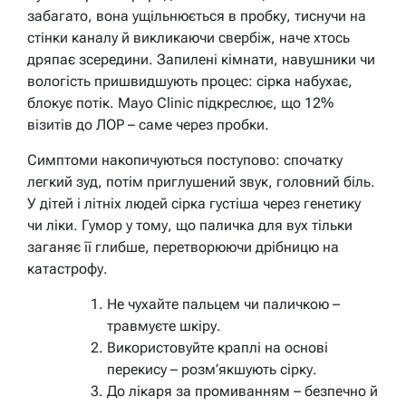
забагато, вона ущільнюється в пробку, тиснучи на
стінки каналу й викликаючи свербіж, наче хтось
дряпає зсередини. Запилені кімнати, навушники чи
вологість пришвидшують процес: сірка набухає,
блокує потік. Mayo Clinic підкреслює, що 12%
візитів до ЛОР – саме через пробки.
Симптоми накопичуються поступово: спочатку
легкий зуд, потім приглушений звук, головний біль.
У дітей і літніх людей сірка густіша через генетику
чи ліки. Гумор у тому, що паличка для вух тільки
заганяє її глибше, перетворюючи дрібницю на
катастрофу.
Не чухайте пальцем чи паличкою –
травмуєте шкіру.
Використовуйте краплі на основі
перекису – розм’якшують сірку.
До лікаря за промиванням – безпечно й