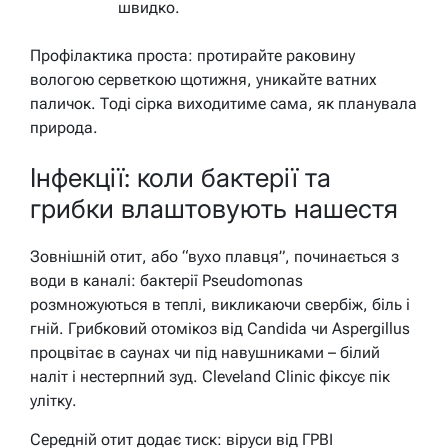
швидко.
Профілактика проста: протирайте раковину
вологою серветкою щотижня, уникайте ватних
паличок. Тоді сірка виходитиме сама, як планувала
природа.
Інфекції: коли бактерії та
грибки влаштовують нашестя
Зовнішній отит, або “вухо плавця”, починається з
води в каналі: бактерії Pseudomonas
розмножуються в теплі, викликаючи свербіж, біль і
гній. Грибковий отомікоз від Candida чи Aspergillus
процвітає в саунах чи під навушниками – білий
наліт і нестерпний зуд. Cleveland Clinic фіксує пік
улітку.
Середній отит додає тиск: віруси від ГРВІ