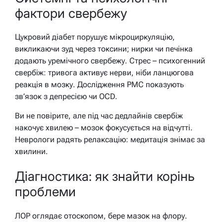
фактори свербежу
Цукровий діабет порушує мікроциркуляцію,
викликаючи зуд через токсини; нирки чи печінка
додають уремічного свербежу. Стрес – психогенний
свербіж: тривога активує нерви, ніби ланцюгова
реакція в мозку. Дослідження PMC показують
зв’язок з депресією чи OCD.
Ви не повірите, але під час дедлайнів свербіж
накочує хвилею – мозок фокусується на відчутті.
Неврологи радять релаксацію: медитація знімає за
хвилини.
Діагностика: як знайти корінь
проблеми
ЛОР оглядає отоскопом, бере мазок на флору.