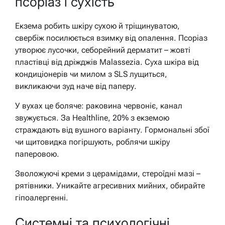
псоріаз і сухість
Екзема робить шкіру сухою й тріщинуватою,
свербіж посилюється взимку від опалення. Псоріаз
утворює лусочки, себорейний дерматит – жовті
пластівці від дріжджів Malassezia. Суха шкіра від
кондиціонерів чи милом з SLS лущиться,
викликаючи зуд наче від паперу.
У вухах це боляче: раковина червоніє, канал
звужується. За Healthline, 20% з екземою
страждають від вушного варіанту. Гормональні збої
чи щитовидка погіршують, роблячи шкіру
паперовою.
Зволожуючі креми з церамідами, стероїдні мазі –
рятівники. Уникайте агресивних мийних, обирайте
гіпоалергенні.
Системні та психологічні