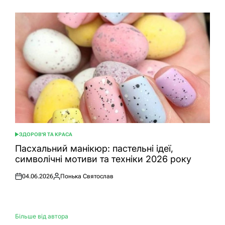
ЗДОРОВ'Я ТА КРАСА
ОПУБЛІКУВАТИ
У
Пасхальний манікюр: пастельні ідеї,
символічні мотиви та техніки 2026 року
04.06.2026
Понька Святослав
Оприлюднено
Опубліковано
Більше від автора