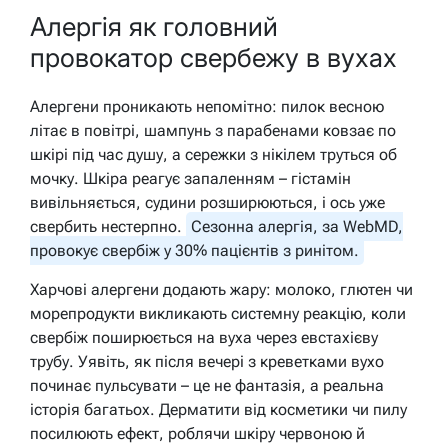
Алергія як головний
провокатор свербежу в вухах
Алергени проникають непомітно: пилок весною
літає в повітрі, шампунь з парабенами ковзає по
шкірі під час душу, а сережки з нікілем труться об
мочку. Шкіра реагує запаленням – гістамін
вивільняється, судини розширюються, і ось уже
свербить нестерпно.
Сезонна алергія, за WebMD,
провокує свербіж у 30% пацієнтів з ринітом.
Харчові алергени додають жару: молоко, глютен чи
морепродукти викликають системну реакцію, коли
свербіж поширюється на вуха через евстахієву
трубу. Уявіть, як після вечері з креветками вухо
починає пульсувати – це не фантазія, а реальна
історія багатьох. Дерматити від косметики чи пилу
посилюють ефект, роблячи шкіру червоною й