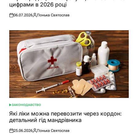
цифрами в 2026 році
06.07.2026
Понька Святослав
Оприлюднено
Опубліковано
ЗАКОНОДАВСТВО
ОПУБЛІКУВАТИ
У
Які ліки можна перевозити через кордон:
детальний гід мандрівника
25.06.2026
Понька Святослав
Оприлюднено
Опубліковано