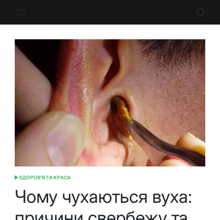
Перейти
до
вмісту
ЗДОРОВ'Я ТА КРАСА
ОПУБЛІКУВАТИ
У
Чому чухаються вуха:
причини свербежу та