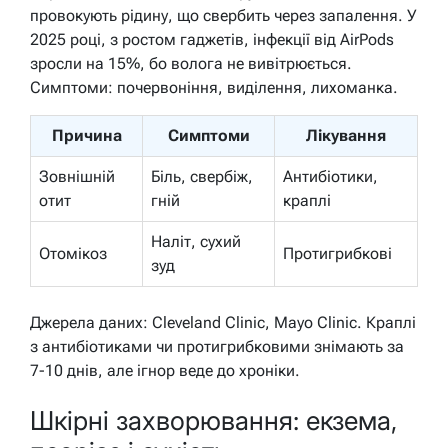
провокують рідину, що свербить через запалення. У
2025 році, з ростом гаджетів, інфекції від AirPods
зросли на 15%, бо волога не вивітрюється.
Симптоми: почервоніння, виділення, лихоманка.
Причина
Симптоми
Лікування
Зовнішній
Біль, свербіж,
Антибіотики,
отит
гній
краплі
Наліт, сухий
Отомікоз
Протигрибкові
зуд
Джерела даних: Cleveland Clinic, Mayo Clinic. Краплі
з антибіотиками чи протигрибковими знімають за
7-10 днів, але ігнор веде до хроніки.
Шкірні захворювання: екзема,