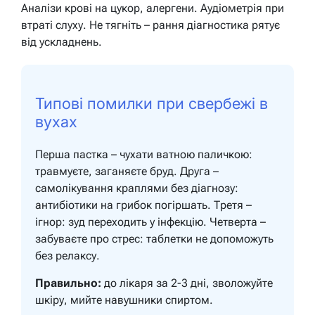
Аналізи крові на цукор, алергени. Аудіометрія при
втраті слуху. Не тягніть – рання діагностика рятує
від ускладнень.
Типові помилки при свербежі в
вухах
Перша пастка – чухати ватною паличкою:
травмуєте, заганяєте бруд. Друга –
самолікування краплями без діагнозу:
антибіотики на грибок погіршать. Третя –
ігнор: зуд переходить у інфекцію. Четверта –
забуваєте про стрес: таблетки не допоможуть
без релаксу.
Правильно:
до лікаря за 2-3 дні, зволожуйте
шкіру, мийте навушники спиртом.