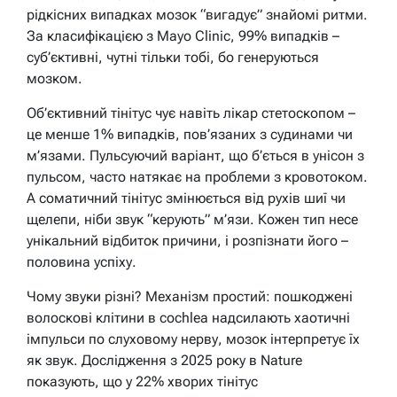
рідкісних випадках мозок “вигадує” знайомі ритми.
За класифікацією з Mayo Clinic, 99% випадків –
суб’єктивні, чутні тільки тобі, бо генеруються
мозком.
Об’єктивний тінітус чує навіть лікар стетоскопом –
це менше 1% випадків, пов’язаних з судинами чи
м’язами. Пульсуючий варіант, що б’ється в унісон з
пульсом, часто натякає на проблеми з кровотоком.
А соматичний тінітус змінюється від рухів шиї чи
щелепи, ніби звук “керують” м’язи. Кожен тип несе
унікальний відбиток причини, і розпізнати його –
половина успіху.
Чому звуки різні? Механізм простий: пошкоджені
волоскові клітини в cochlea надсилають хаотичні
імпульси по слуховому нерву, мозок інтерпретує їх
як звук. Дослідження з 2025 року в Nature
показують, що у 22% хворих тінітус