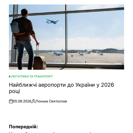
ЛОГІСТИКА ТА ТРАНСПОРТ
ОПУБЛІКУВАТИ
У
Найближчі аеропорти до України у 2026
році
05.08.2026
Понька Святослав
Оприлюднено
Опубліковано
Навігація
Попередній: