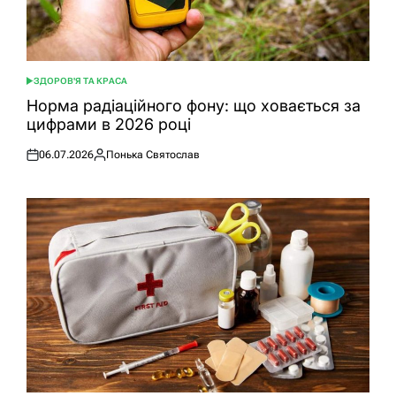
ЗДОРОВ'Я ТА КРАСА
ОПУБЛІКУВАТИ
У
Норма радіаційного фону: що ховається за
цифрами в 2026 році
06.07.2026
Понька Святослав
Оприлюднено
Опубліковано