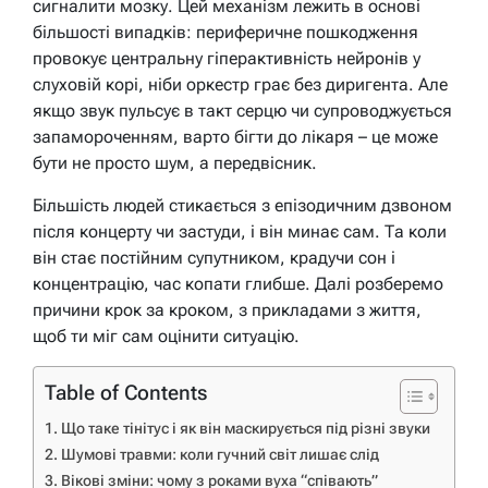
сигналити мозку. Цей механізм лежить в основі
більшості випадків: периферичне пошкодження
провокує центральну гіперактивність нейронів у
слуховій корі, ніби оркестр грає без диригента. Але
якщо звук пульсує в такт серцю чи супроводжується
запамороченням, варто бігти до лікаря – це може
бути не просто шум, а передвісник.
Більшість людей стикається з епізодичним дзвоном
після концерту чи застуди, і він минає сам. Та коли
він стає постійним супутником, крадучи сон і
концентрацію, час копати глибше. Далі розберемо
причини крок за кроком, з прикладами з життя,
щоб ти міг сам оцінити ситуацію.
Table of Contents
Що таке тінітус і як він маскирується під різні звуки
Шумові травми: коли гучний світ лишає слід
Вікові зміни: чому з роками вуха “співають”