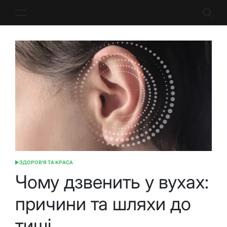
Перейти
до
вмісту
ЗДОРОВ'Я ТА КРАСА
ОПУБЛІКУВАТИ
У
Чому дзвенить у вухах:
причини та шляхи до
тиші