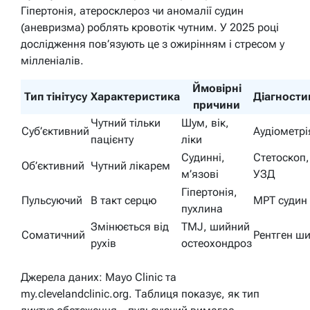
Гіпертонія, атеросклероз чи аномалії судин
(аневризма) роблять кровотік чутним. У 2025 році
дослідження пов’язують це з ожирінням і стресом у
мілленіалів.
Ймовірні
Тип тінітусу
Характеристика
Діагности
причини
Чутний тільки
Шум, вік,
Суб’єктивний
Аудіометрі
пацієнту
ліки
Судинні,
Стетоскоп,
Об’єктивний
Чутний лікарем
м’язові
УЗД
Гіпертонія,
Пульсуючий
В такт серцю
МРТ судин
пухлина
Змінюється від
TMJ, шийний
Соматичний
Рентген ши
рухів
остеохондроз
Джерела даних: Mayo Clinic та
my.clevelandclinic.org. Таблиця показує, як тип