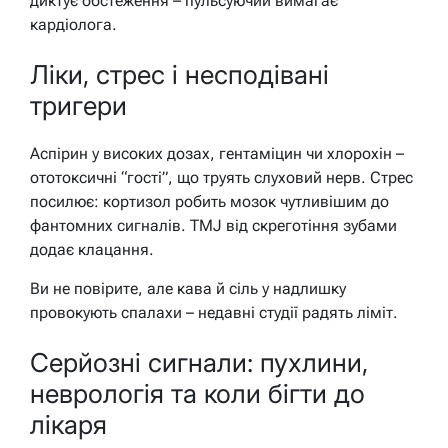
диктує обстеження – пульсуючий вимагає
кардіолога.
Ліки, стрес і несподівані
тригери
Аспірин у високих дозах, гентаміцин чи хлорохін –
ототоксичні “гості”, що труять слуховий нерв. Стрес
посилює: кортизол робить мозок чутливішим до
фантомних сигналів. TMJ від скреготіння зубами
додає клацання.
Ви не повірите, але кава й сіль у надлишку
провокують спалахи – недавні студії радять ліміт.
Серйозні сигнали: пухлини,
неврологія та коли бігти до
лікаря