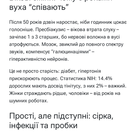
вуха “співають”
Після 50 років дзвін наростає, ніби годинник цокає
голосніше. Пресбіакузис – вікова втрата слуху –
зачіпає 1 з 3 старших, бо нервові волокна в вусі
атрофуються. Мозок, звиклий до повного спектру
звуків, компенсує “галюцинаціями” –
гіперактивністю нейронів.
Це не просто старість: діабет, гіпертонія
прискорюють процес. Статистика NIH: 14.4%
дорослих мають досвід тінітусу, з них 2% – важкий.
Жінки страждають рідше, чоловіки – від років на
шумних роботах.
Прості, але підступні: сірка,
інфекції та пробки