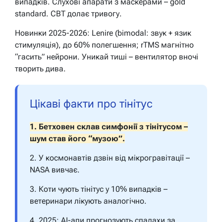
випадків. Слухові апарати з маскерами – gold
standard. CBT долає тривогу.
Новинки 2025-2026: Lenire (bimodal: звук + язик
стимуляція), до 60% полегшення; rTMS магнітно
“гасить” нейрони. Уникай тиші – вентилятор вночі
творить дива.
Цікаві факти про тінітус
1. Бетховен склав симфонії з тінітусом –
шум став його “музою”.
2. У космонавтів дзвін від мікрогравітації –
NASA вивчає.
3. Коти чують тінітус у 10% випадків –
ветеринари лікують аналогічно.
4. 2025: AI-апи прогнозують спалахи за