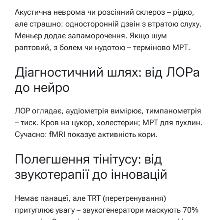
Акустична неврома чи розсіяний склероз – рідко,
але страшно: односторонній дзвін з втратою слуху.
Меньєр додає запаморочення. Якщо шум
раптовий, з болем чи нудотою – терміново МРТ.
Діагностичний шлях: від ЛОРа
до нейро
ЛОР оглядає, аудіометрія вимірює, тимпанометрія
– тиск. Кров на цукор, холестерин; МРТ для пухлин.
Сучасно: fMRI показує активність кори.
Полегшення тінітусу: від
звукотерапії до інновацій
Немає панацеї, але TRT (перетренування)
притуплює увагу – звукогенератори маскують 70%