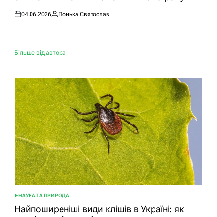
04.06.2026
Понька Святослав
Оприлюднено
Опубліковано
Більше від автора
НАУКА ТА ПРИРОДА
ОПУБЛІКУВАТИ
У
Найпоширеніші види кліщів в Україні: як