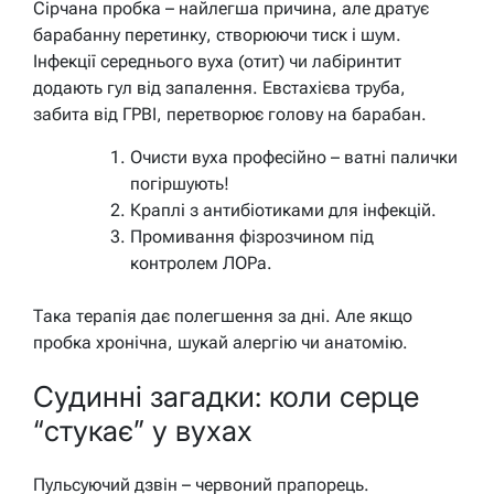
Сірчана пробка – найлегша причина, але дратує
барабанну перетинку, створюючи тиск і шум.
Інфекції середнього вуха (отит) чи лабіринтит
додають гул від запалення. Евстахієва труба,
забита від ГРВІ, перетворює голову на барабан.
Очисти вуха професійно – ватні палички
погіршують!
Краплі з антибіотиками для інфекцій.
Промивання фізрозчином під
контролем ЛОРа.
Така терапія дає полегшення за дні. Але якщо
пробка хронічна, шукай алергію чи анатомію.
Судинні загадки: коли серце
“стукає” у вухах
Пульсуючий дзвін – червоний прапорець.