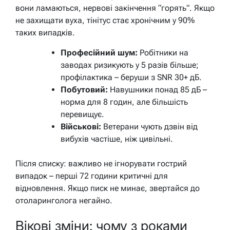
вони ламаються, нервові закінчення “горять”. Якщо
не захищати вуха, тінітус стає хронічним у 90%
таких випадків.
Професійний шум:
Робітники на
заводах ризикують у 5 разів більше;
профілактика – беруши з SNR 30+ дБ.
Побутовий:
Навушники понад 85 дБ –
норма для 8 годин, але більшість
перевищує.
Військові:
Ветерани чують дзвін від
вибухів частіше, ніж цивільні.
Після списку: важливо не ігнорувати гострий
випадок – перші 72 години критичні для
відновлення. Якщо писк не минає, звертайся до
отоларинголога негайно.
Вікові зміни: чому з роками