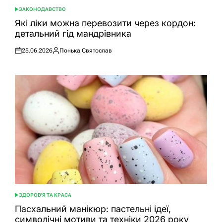
ЗАКОНОДАВСТВО
ОПУБЛІКУВАТИ
У
Які ліки можна перевозити через кордон:
детальний гід мандрівника
25.06.2026
Понька Святослав
Оприлюднено
Опубліковано
ЗДОРОВ'Я ТА КРАСА
ОПУБЛІКУВАТИ
У
Пасхальний манікюр: пастельні ідеї,
символічні мотиви та техніки 2026 року