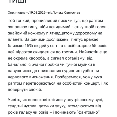
Оприлюднено
19.03.2026
від
Понька Святослав
Той тонкий, пронизливий писк чи гул, що раптом
заповнює тишу, ніби невидимий гість у твоїй голові,
знайомий кожному п’ятнадцятому дорослому на
планеті. За даними досліджень, тінітус вражає
близько 15% людей у світі, а в осіб старше 65 років
цей відсоток скидається до третини. Найчастіше це
не окрема хвороба, а сигнал організму: від
банальної сірчаної пробки чи гучної музики в
навушниках до прихованих судинних турбот чи
нервового виснаження. Розберемося, чому вухa
раптом перетворюються на особистий концерт, і як
повернути спокій.
Уявіть, як волоскові клітини у внутрішньому вусі,
тендітні чутливі датчики звуку, втомлюються від
років галасу чи років – і починають “фантомно”