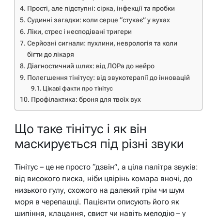
Прості, але підступні: сірка, інфекції та пробки
Судинні загадки: коли серце “стукає” у вухах
Ліки, стрес і несподівані тригери
Серйозні сигнали: пухлини, неврологія та коли
бігти до лікаря
Діагностичний шлях: від ЛОРа до нейро
Полегшення тінітусу: від звукотерапії до інновацій
Цікаві факти про тінітус
Профілактика: броня для твоїх вух
Що таке тінітус і як він
маскирується під різні звуки
Тінітус – це не просто “дзвін”, а ціла палітра звуків:
від високого писка, ніби цвірінь комара вночі, до
низького гулу, схожого на далекий грім чи шум
моря в черепашці. Пацієнти описують його як
шипіння, клацання, свист чи навіть мелодію – у