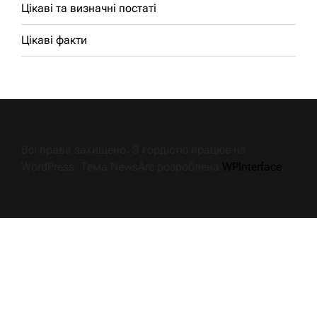
Цікаві та визначні постаті
Цікаві факти
Всі права захищено. З гордістю працює на
WordPress. Тема NewsArc розроблена
WPInterface
.