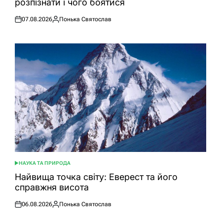
розпізнати і чого боятися
07.08.2026
Понька Святослав
Оприлюднено
Опубліковано
НАУКА ТА ПРИРОДА
ОПУБЛІКУВАТИ
У
Найвища точка світу: Еверест та його
справжня висота
06.08.2026
Понька Святослав
Оприлюднено
Опубліковано