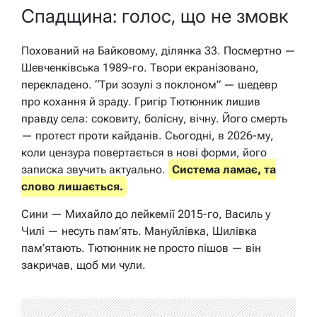
Спадщина: голос, що не змовк
Похований на Байковому, ділянка 33. Посмертно —
Шевченківська 1989-го. Твори екранізовано,
перекладено. “Три зозулі з поклоном” — шедевр
про кохання й зраду. Григір Тютюнник лишив
правду села: соковиту, болісну, вічну. Його смерть
— протест проти кайданів. Сьогодні, в 2026-му,
коли цензура повертається в нові форми, його
записка звучить актуально.
Система ламає, та
слово лишається.
Сини — Михайло до лейкемії 2015-го, Василь у
Чилі — несуть пам’ять. Мануйлівка, Шилівка
пам’ятають. Тютюнник не просто пішов — він
закричав, щоб ми чули.