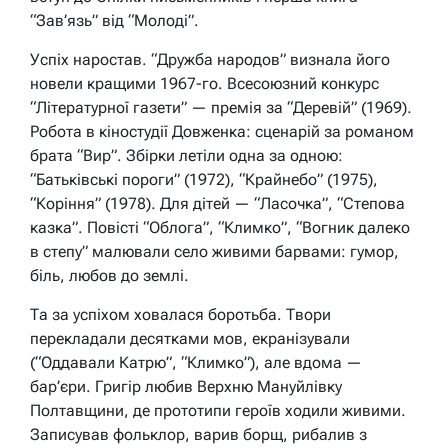
“Зав’язь” від “Молоді”.
Успіх наростав. “Дружба народов” визнала його
новели кращими 1967-го. Всесоюзний конкурс
“Літературної газети” — премія за “Деревій” (1969).
Робота в кіностудії Довженка: сценарій за романом
брата “Вир”. Збірки летіли одна за одною:
“Батьківські пороги” (1972), “Крайнебо” (1975),
“Коріння” (1978). Для дітей — “Ласочка”, “Степова
казка”. Повісті “Облога”, “Климко”, “Вогник далеко
в степу” малювали село живими барвами: гумор,
біль, любов до землі.
Та за успіхом ховалася боротьба. Твори
перекладали десятками мов, екранізували
(“Оддавали Катрю”, “Климко”), але вдома —
бар’єри. Григір любив Верхню Мануйлівку
Полтавщини, де прототипи героїв ходили живими.
Записував фольклор, варив борщ, рибалив з