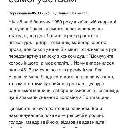
Оприлюднено
05.03.2026
від
Понька Святослав
Ніч з 5 на 6 березня 1980 року в київській квартирі
на вулиці Саксаганського перетворилася на
трагедію, що досі болить серце української
літератури. Григір Тютюнник, майстер короткої
прози, повісився у ванній кімнаті, стискаючи в руці
передсмертну записку з криком душі: “Домучуйте
когось іншого, а моє спаліть”. Йому виповнилося
лише 48. За місяць до того премія імені Лесі
Українки мала б піднести його на вершину слави,
та замість тріумфу прийшов розпач. Цензура
радянської машини, заборони рукописів і безвихідь
душі зламали сильного чоловіка з Полтавщини.
Ця смерть не була раптовим поривом. Вона
накопичувалася роками — репресії в родині,
голодні мандри війною, відмови видавництв і