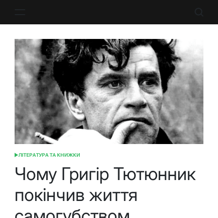
Перейти
до
вмісту
ЛІТЕРАТУРА ТА КНИЖКИ
ОПУБЛІКУВАТИ
У
Чому Григір Тютюнник
покінчив життя
самогубством