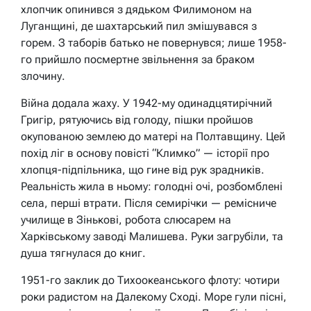
хлопчик опинився з дядьком Филимоном на
Луганщині, де шахтарський пил змішувався з
горем. З таборів батько не повернувся; лише 1958-
го прийшло посмертне звільнення за браком
злочину.
Війна додала жаху. У 1942-му одинадцятирічний
Григір, рятуючись від голоду, пішки пройшов
окупованою землею до матері на Полтавщину. Цей
похід ліг в основу повісті “Климко” — історії про
хлопця-підпільника, що гине від рук зрадників.
Реальність жила в ньому: голодні очі, розбомблені
села, перші втрати. Після семирічки — ремісниче
училище в Зінькові, робота слюсарем на
Харківському заводі Малишева. Руки загрубіли, та
душа тягнулася до книг.
1951-го заклик до Тихоокеанського флоту: чотири
роки радистом на Далекому Сході. Море гули пісні,