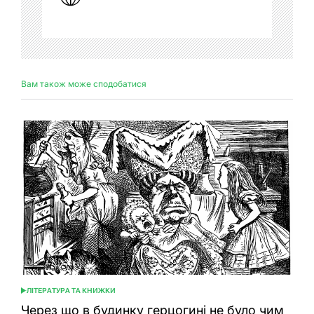
Вам також може сподобатися
ЛІТЕРАТУРА ТА КНИЖКИ
ОПУБЛІКУВАТИ
У
Через що в будинку герцогині не було чим