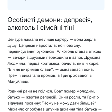
Особисті демони: депресія,
алкоголь і сімейні тіні
Цензура ламала не лише кар’єру — вона жерла
душу. Депресія наростала: ночі без сну,
переписування рукописів. Алкоголь ставав втіхою
— вечори з друзями переходили в запої. Дружина
Людмила, перша критикеса, бачила, як він хиріє.
“Він не витримав слави”, — зізнавалася вона.
Премія вимагала промов, а Григір ховався в
Мануйлівці.
Родинні рани не гоїлися. Брат помер молодим,
батько — жертва репресій. Сини росли, та Григір
відчував провину: “Чому не можу дати більше?”
Михайло спробував штучне дихання тіла батька —