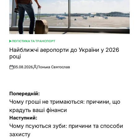
ЛОГІСТИКА ТА ТРАНСПОРТ
ОПУБЛІКУВАТИ
У
Найближчі аеропорти до України у 2026
році
05.08.2026
Понька Святослав
Оприлюднено
Опубліковано
Навігація
Попередній:
записів
Чому гроші не тримаються: причини, що
крадуть ваші фінанси
Наступний:
Чому псуються зуби: причини та способи
захисту