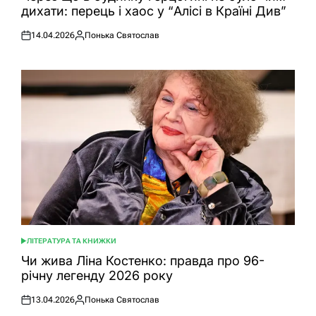
дихати: перець і хаос у “Алісі в Країні Див”
14.04.2026
Понька Святослав
Оприлюднено
Опубліковано
ЛІТЕРАТУРА ТА КНИЖКИ
ОПУБЛІКУВАТИ
У
Чи жива Ліна Костенко: правда про 96-
річну легенду 2026 року
13.04.2026
Понька Святослав
Оприлюднено
Опубліковано