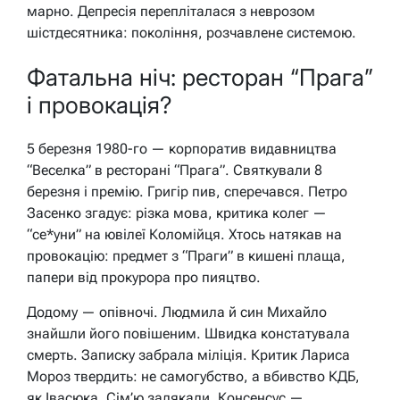
марно. Депресія перепліталася з неврозом
шістдесятника: покоління, розчавлене системою.
Фатальна ніч: ресторан “Прага”
і провокація?
5 березня 1980-го — корпоратив видавництва
“Веселка” в ресторані “Прага”. Святкували 8
березня і премію. Григір пив, сперечався. Петро
Засенко згадує: різка мова, критика колег —
“се*уни” на ювілеї Коломійця. Хтось натякав на
провокацію: предмет з “Праги” в кишені плаща,
папери від прокурора про пияцтво.
Додому — опівночі. Людмила й син Михайло
знайшли його повішеним. Швидка констатувала
смерть. Записку забрала міліція. Критик Лариса
Мороз твердить: не самогубство, а вбивство КДБ,
як Івасюка. Сім’ю залякали. Консенсус —