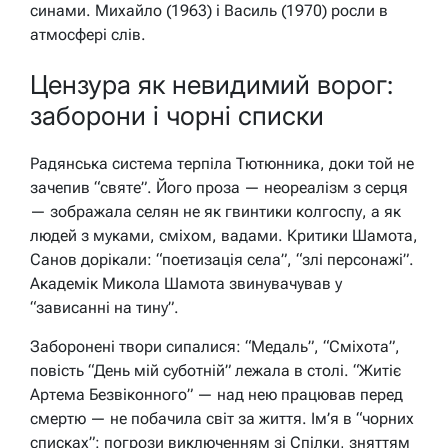
синами. Михайло (1963) і Василь (1970) росли в
атмосфері слів.
Цензура як невидимий ворог:
заборони і чорні списки
Радянська система терпіла Тютюнника, доки той не
зачепив “святе”. Його проза — неореалізм з серця
— зображала селян не як гвинтики колгоспу, а як
людей з муками, сміхом, вадами. Критики Шамота,
Санов дорікали: “поетизація села”, “злі персонажі”.
Академік Микола Шамота звинувачував у
“зависанні на тину”.
Заборонені твори сипалися: “Медаль”, “Сміхота”,
повість “День мій суботній” лежала в столі. “Житіє
Артема Безвіконного” — над нею працював перед
смертю — не побачила світ за життя. Ім’я в “чорних
списках”: погрози виключенням зі Спілки, зняттям