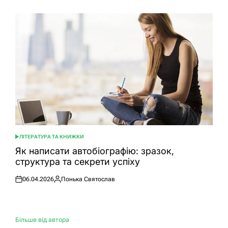
ЛІТЕРАТУРА ТА КНИЖКИ
ОПУБЛІКУВАТИ
У
Як написати автобіографію: зразок,
структура та секрети успіху
06.04.2026
Понька Святослав
Оприлюднено
Опубліковано
Більше від автора