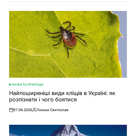
НАУКА ТА ПРИРОДА
ОПУБЛІКУВАТИ
У
Найпоширеніші види кліщів в Україні: як
розпізнати і чого боятися
07.08.2026
Понька Святослав
Оприлюднено
Опубліковано