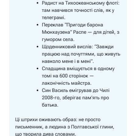
Радист на Тихоокеанському флоті:
там навчився точності слів, як у
телеграмі.
Переклав “Пригоди барона
Мюнхаузена” Распе — для дітей, з
гумором села.
Щоденниковий вислів: “Завжди
працюю над почуттями, що живуть
навколо мене і в мені”.
Спадщина вміщується в одному
томі на 600 сторінок —
лаконічність майстра.
Син Василь емігрував до Чилі
2008-го, зберігає пам’ять про
батька.
Ці штрихи оживають образ: не просто
письменник, а людина з Полтавської глини,
що творила дива словами.