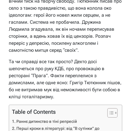
вічний тиск на творчу свободу. Тютюнник писав про
село з такою правдивістю, що вона колола око
ідеологам: герої його новел жили серцем, а не
гаслами. Система не пробачила. Дружина
Людмила згадувала, як він ночами переписував
сторінки, а вдень ховав їх від цензорів. Розпач
переріс у депресію, посилену алкоголем і
самотністю митця серед “своїх”.
Та чи справді все так просто? Дехто досі
шепочеться про руку КДБ, про провокацію в
ресторані “Прага”. Факти переплелися з
домислами, але одне ясно: Григір Тютюнник пішов,
бо не витримав мук від неможливості бути собою в
клітці тоталітаризму.
Table of Contents
Раннє дитинство в тіні репресій
Перші кроки в літературі: від “В сутінки” до