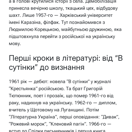
а в голові крутилися історії з села. Демобілізація
принесла вечірню школу, ткацький цех, відбудову
шахт. Лише 1957-го — Харківський університет
імені Каразіна, філфак. Тут познайомився з
Людмилою Корецькою, майбутньою дружиною, яка
підштовхнула перейти з російської на українську
мову.
Перші кроки в літературі: від “В
сутінки” до визнання
1961 рік — дебют: новела “В сутінки” у журналі
“Крестьянка” російською. Та брат Григорій
Тютюнник, поет і прозаїк, що помер 1961-го від
раку, надихнув на українську. 1962-го — диплом,
вчитель у Щотовому на Луганщині. Потім
“Літературна Україна”, перші оповідання: “Дивак”,
“Рожевий морок”, “Кленовий пагін”. 1966-го —
вступ до Спілки письменників і перша книга