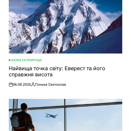
НАУКА ТА ПРИРОДА
ОПУБЛІКУВАТИ
У
Найвища точка світу: Еверест та його
справжня висота
06.08.2026
Понька Святослав
Оприлюднено
Опубліковано