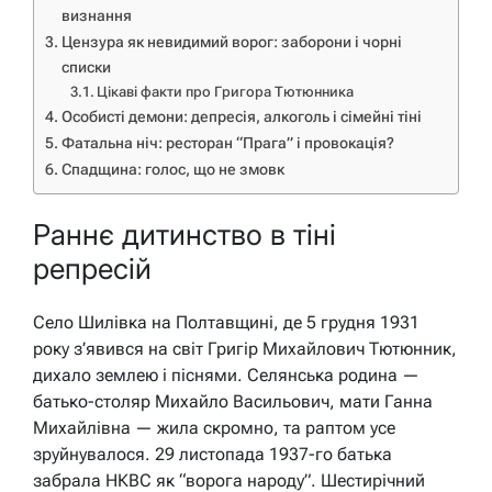
визнання
Цензура як невидимий ворог: заборони і чорні
списки
Цікаві факти про Григора Тютюнника
Особисті демони: депресія, алкоголь і сімейні тіні
Фатальна ніч: ресторан “Прага” і провокація?
Спадщина: голос, що не змовк
Раннє дитинство в тіні
репресій
Село Шилівка на Полтавщині, де 5 грудня 1931
року з’явився на світ Григір Михайлович Тютюнник,
дихало землею і піснями. Селянська родина —
батько-столяр Михайло Васильович, мати Ганна
Михайлівна — жила скромно, та раптом усе
зруйнувалося. 29 листопада 1937-го батька
забрала НКВС як “ворога народу”. Шестирічний