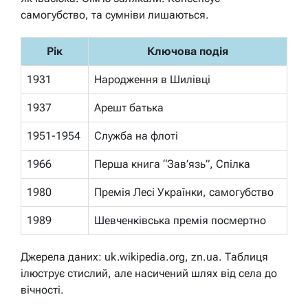
самогубство, та сумніви лишаються.
Рік
Ключова подія
1931
Народження в Шилівці
1937
Арешт батька
1951-1954
Служба на флоті
1966
Перша книга “Зав’язь”, Спілка
1980
Премія Лесі Українки, самогубство
1989
Шевченківська премія посмертно
Джерела даних: uk.wikipedia.org, zn.ua. Таблиця
ілюструє стислий, але насичений шлях від села до
вічності.