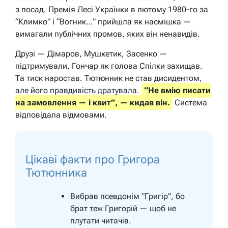
з посад. Премія Лесі Українки в лютому 1980-го за
“Климко” і “Вогник…” прийшла як насмішка —
вимагали публічних промов, яких він ненавидів.
Друзі — Дімаров, Мушкетик, Засенко —
підтримували, Гончар як голова Спілки захищав.
Та тиск наростав. Тютюнник не став дисидентом,
але його правдивість дратувала.
“Не вмію писати
на замовлення — і квит”, — кидав він.
Система
відповідала відмовами.
Цікаві факти про Григора
Тютюнника
Вибрав псевдонім “Григір”, бо
брат теж Григорій — щоб не
плутати читачів.