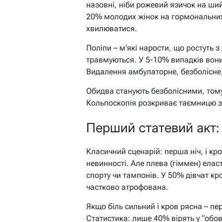
назовні, ніби рожевий язичок на ший
20% молодих жінок на гормональних
хвилюватися.
Поліпи – м’які нарости, що ростуть 
травмуються. У 5-10% випадків вони
Видалення амбулаторне, безболісне
Обидва станують безболісними, тому
Кольпоскопія розкриває таємницю з
Перший статевий акт:
Класичний сценарій: перша ніч, і кр
невинності. Але плева (гіммен) елас
спорту чи тампонів. У 50% дівчат кр
частково атрофована.
Якщо біль сильний і кров рясна – пер
Статистика: лише 40% вірять у “обов