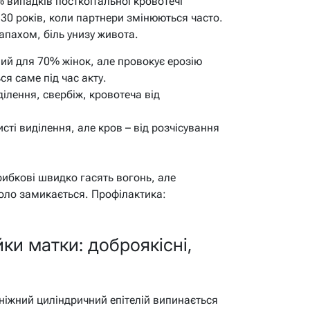
 випадків посткоїтальної кровотечі
0-30 років, коли партнери змінюються часто.
апахом, біль унизу живота.
й для 70% жінок, але провокує ерозію
ся саме під час акту.
ділення, свербіж, кровотеча від
сті виділення, але кров – від розчісування
рибкові швидко гасять вогонь, але
коло замикається. Профілактика:
йки матки: доброякісні,
 ніжний циліндричний епітелій випинається