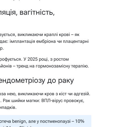
яція, вагітність,
вується, викликаючи краплі крові – як
одає: імплантація ембріона чи плацентарні
р.
рофується. У 2025 році, з ростом
ьйонів – тренд на гормонозамісну терапію.
 ендометріозу до раку
за нею, викликаючи кров з кіст чи адгезій.
и. Рак шийки матки: ВПЛ-вірус провокує,
ипадків.
теча benign, але у постменопаузі – 10%