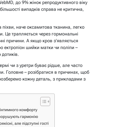
ebMD, до 9% жінок репродуктивного віку
 більшості випадків справа не критична,
а піхви, наче оксамитова тканина, легко
и. Це трапляється через гормональні
ічні причини. А якщо кров з’являється
о ектропіон шийки матки чи поліпи –
 дотиків.
ермі чи з уретри буває рідше, але часто
и. Головне – розібратися в причинах, щоб
 розберемо кожну деталь, з прикладами з
 інтимного комфорту
 порушують гармонію
якісні, але підступні гості