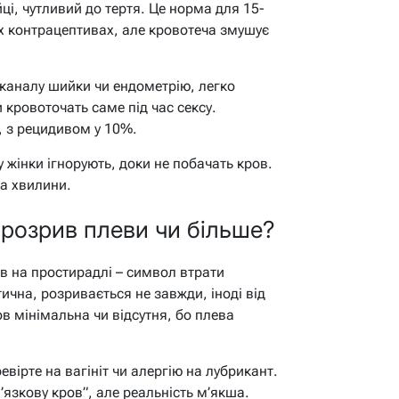
ці, чутливий до тертя. Це норма для 15-
 контрацептивах, але кровотеча змушує
з каналу шийки чи ендометрію, легко
 кровоточать саме під час сексу.
, з рецидивом у 10%.
 жінки ігнорують, доки не побачать кров.
а хвилини.
 розрив плеви чи більше?
ов на простирадлі – символ втрати
тична, розривається не завжди, іноді від
ов мінімальна чи відсутня, бо плева
евірте на вагініт чи алергію на лубрикант.
’язкову кров”, але реальність м’якша.