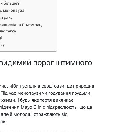
чи більше?
ть, менопауза
до раку
оспермія та її таємниці
час сексу
ці
жку
евидимий ворог інтимного
на, ніби пустеля в серці оази, де природна
. Під час менопаузи чи годування грудьми
ихкими, і будь-яке тертя викликає
лідження Mayo Clinic підкреслюють, що це
, але й молодші страждають від
ль.