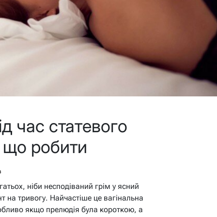
ід час статевого
а що робити
в
гатьох, ніби несподіваний грім у ясний
 на тривогу. Найчастіше це вагінальна
собливо якщо прелюдія була короткою, а