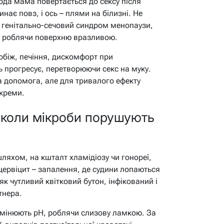
лода мама повертається до сексу після
нає повз, і ось – плями на білизні. Не
бо генітально-сечовий синдром менопаузи,
у, роблячи поверхню вразливою.
біж, печіння, дискомфорт при
ть прогресує, перетворюючи секс на муку.
а допомога, але для тривалого ефекту
 креми.
: коли мікроби порушують
ляхом, на кшталт хламідіозу чи гонореї,
ервіцит – запалення, де судини лопаються
як чутливий квітковий бутон, інфікований і
тнера.
змінюють pH, роблячи слизову ламкою. За