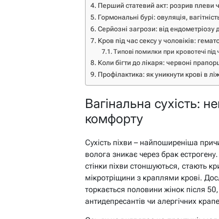
Перший статевий акт: розрив плеви 
Гормональні бурі: овуляція, вагітніс
Серйозні загрози: від ендометріозу 
Кров під час сексу у чоловіків: гемат
Типові помилки при кровотечі під 
Коли бігти до лікаря: червоні прапор
Профілактика: як уникнути крові в лі
Вагінальна сухість: н
комфорту
Сухість піхви – найпоширеніша причи
волога зникає через брак естрогену
стінки піхви стоншуються, стають кр
мікротріщини з краплями крові. Дос
торкається половини жінок після 50
антидепресантів чи алергічних крапе