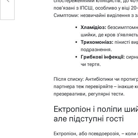
спостереженнями клініцистів, до 40%
пов’язані з ІПСШ, особливо у віці 2
Симптоми: незвичайні виділення з з
Хламідіоз:
безсимптомни
шийки, де кров з’являєть
Трихомоніаз:
пінисті ви
подразнення.
Грибкові інфекції:
сирни
чи тертя.
Після списку: Антибіотики чи протиг
партнера теж перевіряйте – інакше 
презервативи, регулярні тести.
Ектропіон і поліпи ши
але підступні гості
Ектропіон, або псевдоерозія, – коли