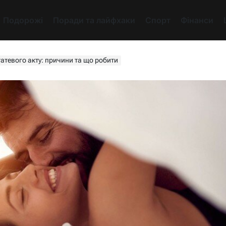
Подорожі
Поради та лайфхаки
Спорт
Фінанси
татевого акту: причини та що робити