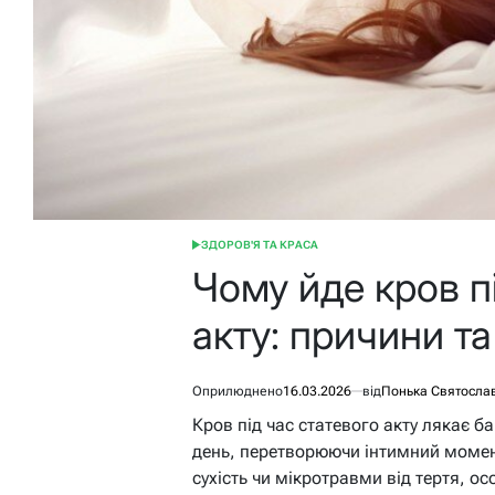
ЗДОРОВ'Я ТА КРАСА
ОПУБЛІКУВАТИ
У
Чому йде кров п
акту: причини т
Оприлюднено
16.03.2026
від
Понька Святосла
Кров під час статевого акту лякає ба
день, перетворюючи інтимний момент
сухість чи мікротравми від тертя, о