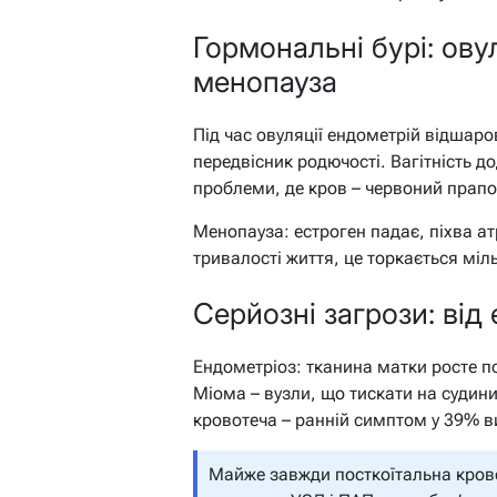
Гормональні бурі: овул
менопауза
Під час овуляції ендометрій відшаро
передвісник родючості. Вагітність д
проблеми, де кров – червоний прапо
Менопауза: естроген падає, піхва ат
тривалості життя, це торкається міл
Серйозні загрози: від
Ендометріоз: тканина матки росте по
Міома – вузли, що тискати на судин
кровотеча – ранній симптом у 39% в
Майже завжди посткоїтальна крово