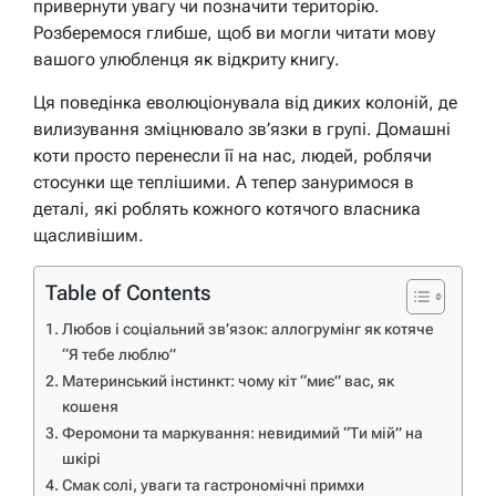
привернути увагу чи позначити територію.
Розберемося глибше, щоб ви могли читати мову
вашого улюбленця як відкриту книгу.
Ця поведінка еволюціонувала від диких колоній, де
вилизування зміцнювало зв’язки в групі. Домашні
коти просто перенесли її на нас, людей, роблячи
стосунки ще теплішими. А тепер зануримося в
деталі, які роблять кожного котячого власника
щасливішим.
Table of Contents
Любов і соціальний зв’язок: аллогрумінг як котяче
“Я тебе люблю”
Материнський інстинкт: чому кіт “миє” вас, як
кошеня
Феромони та маркування: невидимий “Ти мій” на
шкірі
Смак солі, уваги та гастрономічні примхи