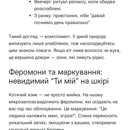
Ввечері: ритуал релаксу, коли обидва
розслаблені.
З ранку: привітання, ніби “давай
почнемо день правильно”.
Такий догляд — комплімент. У дикій природі
вилизують лише улюблених, тож насолоджуйтесь
цим знаком поваги. Якщо кіт лиже волосся чи вуха,
це вершина довіри — зони, які лижуть рідко.
Феромони та маркування:
невидимий “Ти мій” на шкірі
Котячий язик — не просто мийка. На ньому
мікрозалози виділяють феромони, які осідають на
вас під час облизування. Це маркування:
“Ця
людина належить мені, зграя!”
. Слина переносить
унікальний запах, змішуючи з вашим, створюючи
груповий аромат безпеки.