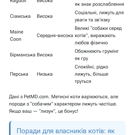
Ragdoll
Висока
як знак розслаблення
Соціальні, лижуть для
Сіамська
Висока
уваги та зв’язку
Великі “собаки серед
Maine
Середня-висока
котів”, виражають
Coon
любов фізично
Обожнюють грумінг
Бірманська
Висока
як гру
Спокійні, рідко
Перська
Низька
лижуть, більше
труться
Дані з PetMD.com. Метисні коти варіюються, але
породи з “собачим” характером лижуть частіше.
Якщо ваш — “лизун”, це бонус!
Поради для власників котів: як