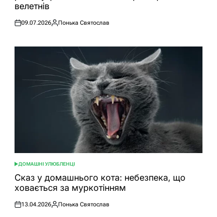
велетнів
09.07.2026
Понька Святослав
Оприлюднено
Опубліковано
ДОМАШНІ УЛЮБЛЕНЦІ
ОПУБЛІКУВАТИ
У
Сказ у домашнього кота: небезпека, що
ховається за муркотінням
13.04.2026
Понька Святослав
Оприлюднено
Опубліковано