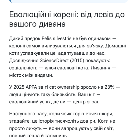
Еволюційні корені: від левів до
вашого дивана
Дикий предок Felis silvestris не був одинаком —
колонії самок вилизуваються для зв’язку. Домашні
коти успадкували це, адаптувавши до нас.
Дослідження ScienceDirect (2015) показують:
соціальність — ключ еволюції кота. Лизання —
місток між видами.
У 2025 APPA звіті cat ownership зросло на 23% —
люди цінують таку близькість. Ваш кіт —
еволюційний успіх, де ви — центр зграї.
Наступного разу, коли язик торкнеться шкіри,
згадайте: це історія тисячоліть довіри. Коти не
просто лижуть — вони запрошують у свій світ,
повний тепла й таємниць.