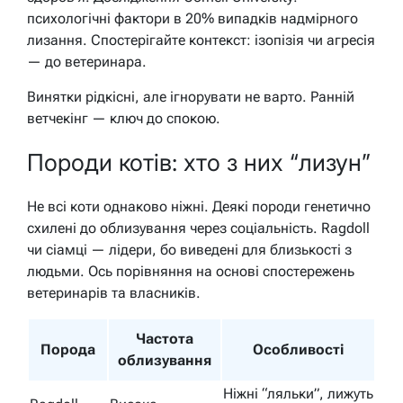
психологічні фактори в 20% випадків надмірного
лизання. Спостерігайте контекст: ізопізія чи агресія
— до ветеринара.
Винятки рідкісні, але ігнорувати не варто. Ранній
ветчекінг — ключ до спокою.
Породи котів: хто з них “лизун”
Не всі коти однаково ніжні. Деякі породи генетично
схилені до облизування через соціальність. Ragdoll
чи сіамці — лідери, бо виведені для близькості з
людьми. Ось порівняння на основі спостережень
ветеринарів та власників.
Частота
Порода
Особливості
облизування
Ніжні “ляльки”, лижуть