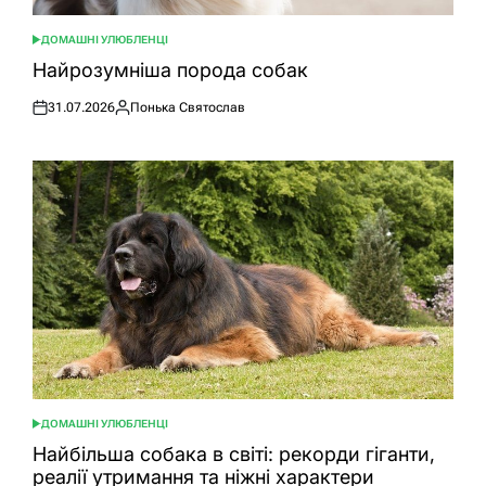
ДОМАШНІ УЛЮБЛЕНЦІ
ОПУБЛІКУВАТИ
У
Найрозумніша порода собак
31.07.2026
Понька Святослав
Оприлюднено
Опубліковано
ДОМАШНІ УЛЮБЛЕНЦІ
ОПУБЛІКУВАТИ
У
Найбільша собака в світі: рекорди гіганти,
реалії утримання та ніжні характери