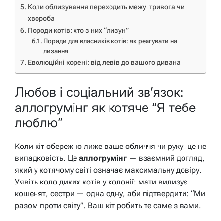
Коли облизування переходить межу: тривога чи
хвороба
Породи котів: хто з них “лизун”
Поради для власників котів: як реагувати на
лизання
Еволюційні корені: від левів до вашого дивана
Любов і соціальний зв’язок:
аллогрумінг як котяче “Я тебе
люблю”
Коли кіт обережно лиже ваше обличчя чи руку, це не
випадковість. Це
аллогрумінг
— взаємний догляд,
який у котячому світі означає максимальну довіру.
Уявіть коло диких котів у колонії: мати вилизує
кошенят, сестри — одна одну, аби підтвердити: “Ми
разом проти світу”. Ваш кіт робить те саме з вами.