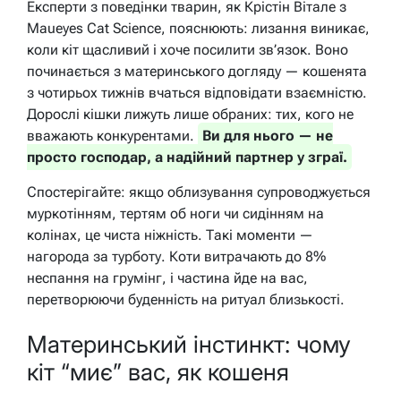
Експерти з поведінки тварин, як Крістін Вітале з
Maueyes Cat Science, пояснюють: лизання виникає,
коли кіт щасливий і хоче посилити зв’язок. Воно
починається з материнського догляду — кошенята
з чотирьох тижнів вчаться відповідати взаємністю.
Дорослі кішки лижуть лише обраних: тих, кого не
вважають конкурентами.
Ви для нього — не
просто господар, а надійний партнер у зграї.
Спостерігайте: якщо облизування супроводжується
муркотінням, тертям об ноги чи сидінням на
колінах, це чиста ніжність. Такі моменти —
нагорода за турботу. Коти витрачають до 8%
неспання на грумінг, і частина йде на вас,
перетворюючи буденність на ритуал близькості.
Материнський інстинкт: чому
кіт “миє” вас, як кошеня