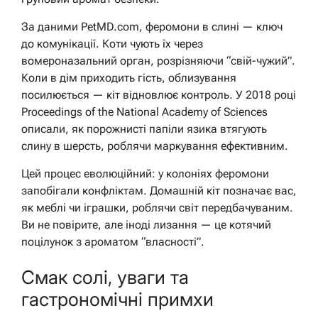
За даними PetMD.com, феромони в слині — ключ
до комунікації. Коти чують їх через
вомероназальний орган, розрізняючи “свій-чужий”.
Коли в дім приходить гість, облизування
посилюється — кіт відновлює контроль. У 2018 році
Proceedings of the National Academy of Sciences
описали, як порожнисті папіли язика втягують
слину в шерсть, роблячи маркування ефективним.
Цей процес еволюційний: у колоніях феромони
запобігали конфліктам. Домашній кіт позначає вас,
як меблі чи іграшки, роблячи світ передбачуваним.
Ви не повірите, але іноді лизання — це котячий
поцілунок з ароматом “власності”.
Смак солі, уваги та
гастрономічні примхи