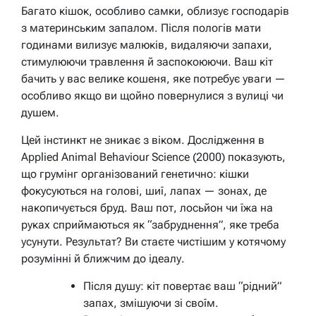
Багато кішок, особливо самки, облизує господарів
з материнським запалом. Після пологів мати
годинами вилизує малюків, видаляючи запахи,
стимулюючи травлення й заспокоюючи. Ваш кіт
бачить у вас велике кошеня, яке потребує уваги —
особливо якщо ви щойно повернулися з вулиці чи
душем.
Цей інстинкт не зникає з віком. Дослідження в
Applied Animal Behaviour Science (2000) показують,
що грумінг організований генетично: кішки
фокусуються на голові, шиї, лапах — зонах, де
накопичується бруд. Ваш пот, лосьйон чи їжа на
руках сприймаються як “забруднення”, яке треба
усунути. Результат? Ви стаєте чистішим у котячому
розумінні й ближчим до ідеалу.
Після душу: кіт повертає ваш “рідний”
запах, змішуючи зі своїм.