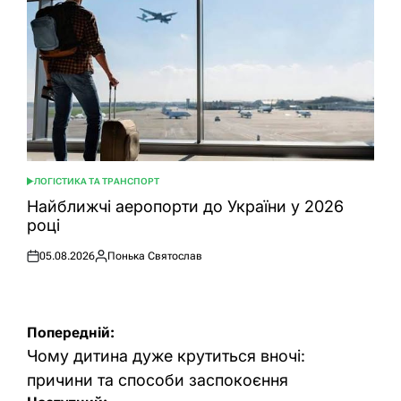
ЛОГІСТИКА ТА ТРАНСПОРТ
ОПУБЛІКУВАТИ
У
Найближчі аеропорти до України у 2026
році
05.08.2026
Понька Святослав
Оприлюднено
Опубліковано
Навігація
Попередній:
записів
Чому дитина дуже крутиться вночі:
причини та способи заспокоєння