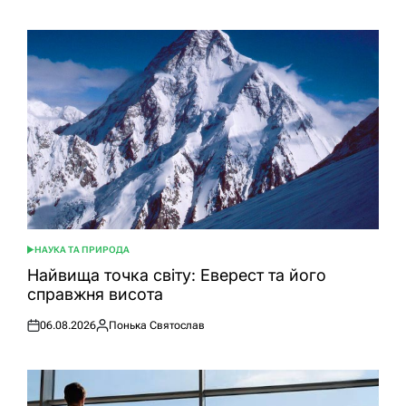
НАУКА ТА ПРИРОДА
ОПУБЛІКУВАТИ
У
Найвища точка світу: Еверест та його
справжня висота
06.08.2026
Понька Святослав
Оприлюднено
Опубліковано