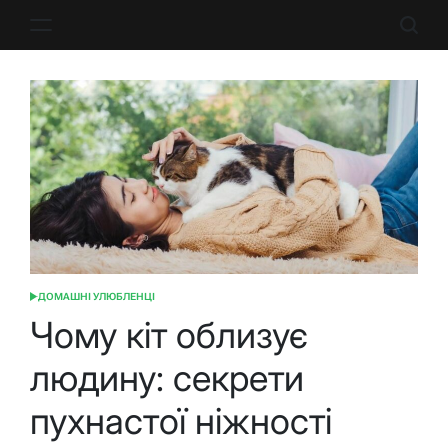
Перейти
до
вмісту
ДОМАШНІ УЛЮБЛЕНЦІ
ОПУБЛІКУВАТИ
У
Чому кіт облизує
людину: секрети
пухнастої ніжності