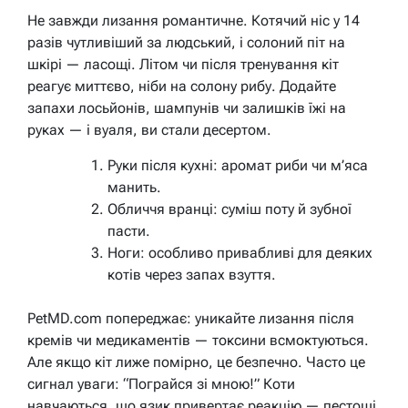
Не завжди лизання романтичне. Котячий ніс у 14
разів чутливіший за людський, і солоний піт на
шкірі — ласощі. Літом чи після тренування кіт
реагує миттєво, ніби на солону рибу. Додайте
запахи лосьйонів, шампунів чи залишків їжі на
руках — і вуаля, ви стали десертом.
Руки після кухні: аромат риби чи м’яса
манить.
Обличчя вранці: суміш поту й зубної
пасти.
Ноги: особливо привабливі для деяких
котів через запах взуття.
PetMD.com попереджає: уникайте лизання після
кремів чи медикаментів — токсини всмоктуються.
Але якщо кіт лиже помірно, це безпечно. Часто це
сигнал уваги: “Пограйся зі мною!” Коти
навчаються, що язик привертає реакцію — пестощі