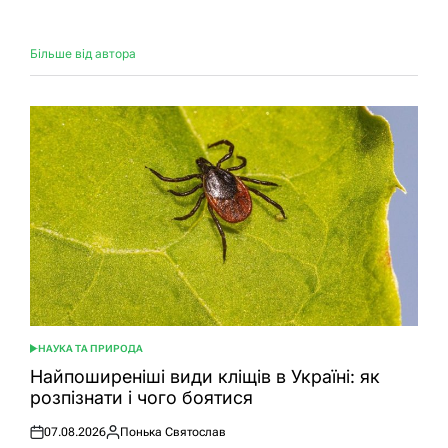
Більше від автора
НАУКА ТА ПРИРОДА
ОПУБЛІКУВАТИ
У
Найпоширеніші види кліщів в Україні: як
розпізнати і чого боятися
07.08.2026
Понька Святослав
Оприлюднено
Опубліковано