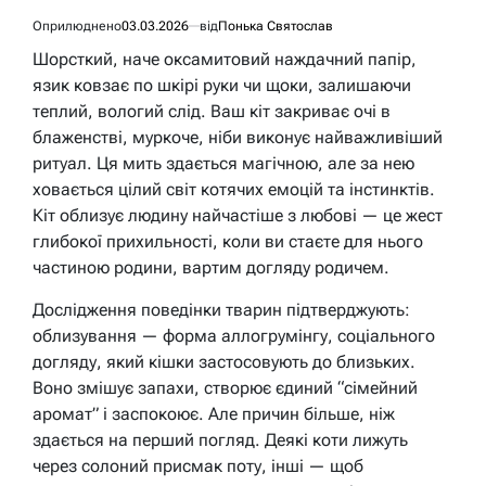
Оприлюднено
03.03.2026
від
Понька Святослав
Шорсткий, наче оксамитовий наждачний папір,
язик ковзає по шкірі руки чи щоки, залишаючи
теплий, вологий слід. Ваш кіт закриває очі в
блаженстві, муркоче, ніби виконує найважливіший
ритуал. Ця мить здається магічною, але за нею
ховається цілий світ котячих емоцій та інстинктів.
Кіт облизує людину найчастіше з любові — це жест
глибокої прихильності, коли ви стаєте для нього
частиною родини, вартим догляду родичем.
Дослідження поведінки тварин підтверджують:
облизування — форма аллогрумінгу, соціального
догляду, який кішки застосовують до близьких.
Воно змішує запахи, створює єдиний “сімейний
аромат” і заспокоює. Але причин більше, ніж
здається на перший погляд. Деякі коти лижуть
через солоний присмак поту, інші — щоб