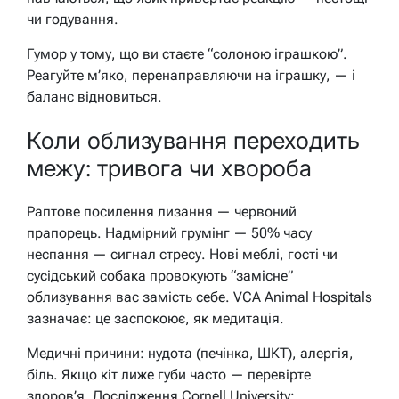
чи годування.
Гумор у тому, що ви стаєте “солоною іграшкою”.
Реагуйте м’яко, перенаправляючи на іграшку, — і
баланс відновиться.
Коли облизування переходить
межу: тривога чи хвороба
Раптове посилення лизання — червоний
прапорець. Надмірний грумінг — 50% часу
неспання — сигнал стресу. Нові меблі, гості чи
сусідський собака провокують “замісне”
облизування вас замість себе. VCA Animal Hospitals
зазначає: це заспокоює, як медитація.
Медичні причини: нудота (печінка, ШКТ), алергія,
біль. Якщо кіт лиже губи часто — перевірте
здоров’я. Дослідження Cornell University: