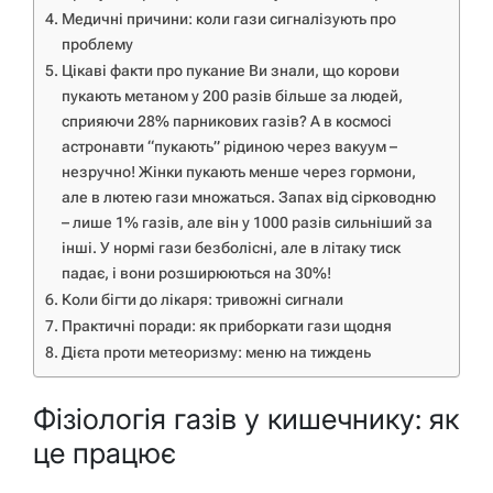
Медичні причини: коли гази сигналізують про
проблему
Цікаві факти про пукание Ви знали, що корови
пукають метаном у 200 разів більше за людей,
сприяючи 28% парникових газів? А в космосі
астронавти “пукають” рідиною через вакуум –
незручно! Жінки пукають менше через гормони,
але в лютею гази множаться. Запах від сірководню
– лише 1% газів, але він у 1000 разів сильніший за
інші. У нормі гази безболісні, але в літаку тиск
падає, і вони розширюються на 30%!
Коли бігти до лікаря: тривожні сигнали
Практичні поради: як приборкати гази щодня
Дієта проти метеоризму: меню на тиждень
Фізіологія газів у кишечнику: як
це працює