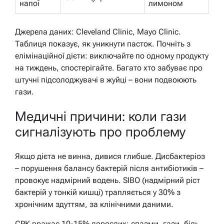
напої
лимоном
Джерела даних: Cleveland Clinic, Mayo Clinic.
Таблиця показує, як уникнути пасток. Почніть з
елімінаційної дієти: виключайте по одному продукту
на тиждень, спостерігайте. Багато хто забуває про
штучні підсолоджувачі в жуйці – вони подвоюють
гази.
Медичні причини: коли гази
сигналізують про проблему
Якщо дієта не винна, дивися глибше. Дисбактеріоз
– порушення балансу бактерій після антибіотиків –
провокує надмірний водень. SIBO (надмірний ріст
бактерій у тонкій кишці) трапляється у 30% з
хронічним здуттям, за клінічними даними.
СРК вражає 10-15% дорослих: спазми, гази, біль,