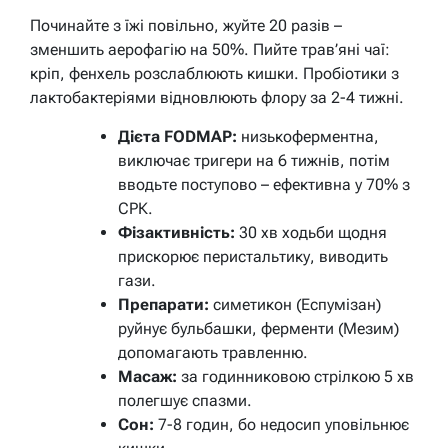
Починайте з їжі повільно, жуйте 20 разів –
зменшить аерофагію на 50%. Пийте трав’яні чаї:
кріп, фенхель розслаблюють кишки. Пробіотики з
лактобактеріями відновлюють флору за 2-4 тижні.
Дієта FODMAP:
низькоферментна,
виключає тригери на 6 тижнів, потім
вводьте поступово – ефективна у 70% з
СРК.
Фізактивність:
30 хв ходьби щодня
прискорює перистальтику, виводить
гази.
Препарати:
симетикон (Еспумізан)
руйнує бульбашки, ферменти (Мезим)
допомагають травленню.
Масаж:
за годинниковою стрілкою 5 хв
полегшує спазми.
Сон:
7-8 годин, бо недосип уповільнює