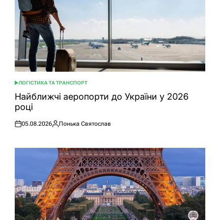
ЛОГІСТИКА ТА ТРАНСПОРТ
ОПУБЛІКУВАТИ
У
Найближчі аеропорти до України у 2026
році
05.08.2026
Понька Святослав
Оприлюднено
Опубліковано