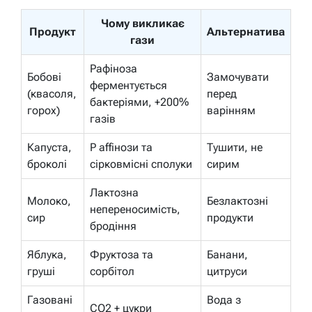
Чому викликає
Продукт
Альтернатива
гази
Рафіноза
Бобові
Замочувати
ферментується
(квасоля,
перед
бактеріями, +200%
горох)
варінням
газів
Капуста,
Р affінози та
Тушити, не
броколі
сірковмісні сполуки
сирим
Лактозна
Молоко,
Безлактозні
непереносимість,
сир
продукти
бродіння
Яблука,
Фруктоза та
Банани,
груші
сорбітол
цитруси
Газовані
Вода з
CO2 + цукри