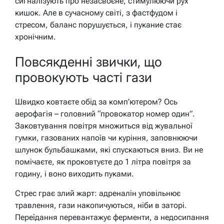
сигналізують про незасвоєне, стимулюючи рух
кишок. Але в сучасному світі, з фастфудом і
стресом, баланс порушується, і пукание стає
хронічним.
Повсякденні звички, що
провокують часті гази
Швидко ковтаєте обід за комп’ютером? Ось
аерофагія – головний “провокатор номер один”.
Заковтування повітря множиться від жувальної
гумки, газованих напоїв чи куріння, заповнюючи
шлунок бульбашками, які спускаються вниз. Ви не
помічаєте, як проковтуєте до 1 літра повітря за
годину, і воно виходить пуками.
Стрес грає злий жарт: адреналін уповільнює
травлення, гази накопичуються, ніби в заторі.
Переїдання перевантажує ферменти, а недосипання