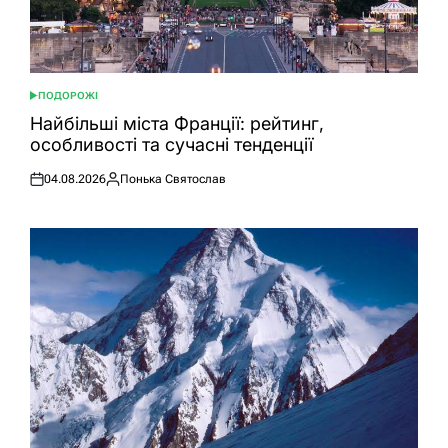
ПОДОРОЖІ
ОПУБЛІКУВАТИ
У
Найбільші міста Франції: рейтинг,
особливості та сучасні тенденції
04.08.2026
Понька Святослав
Оприлюднено
Опубліковано