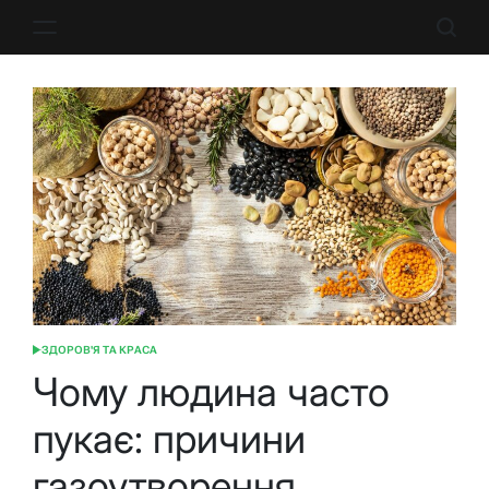
Перейти
до
вмісту
ЗДОРОВ'Я ТА КРАСА
ОПУБЛІКУВАТИ
У
Чому людина часто
пукає: причини
газоутворення