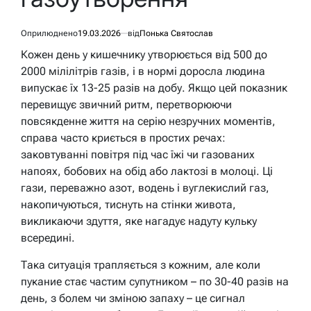
Оприлюднено
19.03.2026
від
Понька Святослав
Кожен день у кишечнику утворюється від 500 до
2000 мілілітрів газів, і в нормі доросла людина
випускає їх 13-25 разів на добу. Якщо цей показник
перевищує звичний ритм, перетворюючи
повсякденне життя на серію незручних моментів,
справа часто криється в простих речах:
заковтуванні повітря під час їжі чи газованих
напоях, бобових на обід або лактозі в молоці. Ці
гази, переважно азот, водень і вуглекислий газ,
накопичуються, тиснуть на стінки живота,
викликаючи здуття, яке нагадує надуту кульку
всередині.
Така ситуація трапляється з кожним, але коли
пукание стає частим супутником – по 30-40 разів на
день, з болем чи зміною запаху – це сигнал