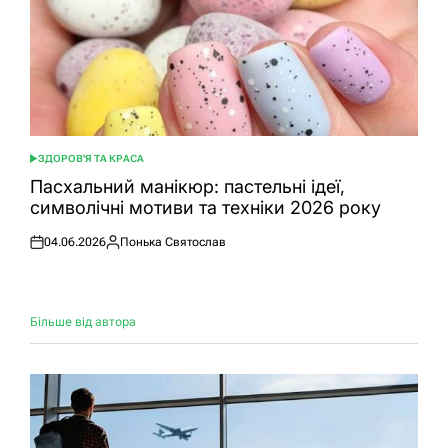
ЗДОРОВ'Я ТА КРАСА
ОПУБЛІКУВАТИ
У
Пасхальний манікюр: пастельні ідеї,
символічні мотиви та техніки 2026 року
04.06.2026
Понька Святослав
Оприлюднено
Опубліковано
Більше від автора