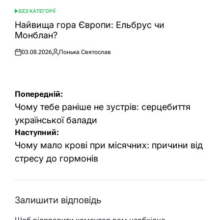
БЕЗ КАТЕГОРІЇ
ОПУБЛІКУВАТИ
У
Найвища гора Європи: Ельбрус чи
Монблан?
03.08.2026
Понька Святослав
Оприлюднено
Опубліковано
Навігація
Попередній:
записів
Чому тебе раніше не зустрів: серцебиття
української балади
Наступний:
Чому мало крові при місячних: причини від
стресу до гормонів
Залишити відповідь