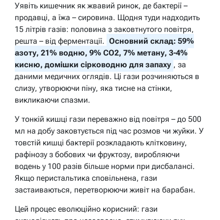
Уявіть кишечник як жвавий ринок, де бактерії –
продавці, а їжа – сировина. Щодня туди надходить
15 літрів газів: половина з заковтнутого повітря,
решта – від ферментації.
Основний склад: 59%
азоту, 21% водню, 9% CO2, 7% метану, 3-4%
кисню, домішки сірководню для запаху
, за
даними медичних оглядів. Ці гази розчиняються в
слизу, утворюючи піну, яка тисне на стінки,
викликаючи спазми.
У тонкій кишці гази переважно від повітря – до 500
мл на добу заковтується під час розмов чи жуйки. У
товстій кишці бактерії розкладають клітковину,
рафінозу з бобових чи фруктозу, виробляючи
водень у 100 разів більше норми при дисбалансі.
Якщо перистальтика сповільнена, гази
застаиваються, перетворюючи живіт на барабан.
Цей процес еволюційно корисний: гази