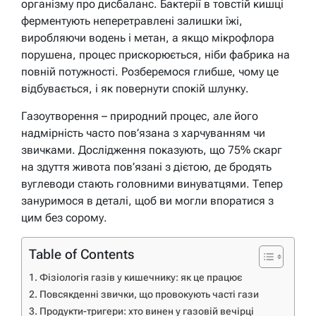
організму про дисбаланс. Бактерії в товстій кишці
ферментують неперетравлені залишки їжі,
виробляючи водень і метан, а якщо мікрофлора
порушена, процес прискорюється, ніби фабрика на
повній потужності. Розберемося глибше, чому це
відбувається, і як повернути спокій шлунку.
Газоутворення – природний процес, але його
надмірність часто пов’язана з харчуванням чи
звичками. Дослідження показують, що 75% скарг
на здуття живота пов’язані з дієтою, де бродять
вуглеводи стають головними винуватцями. Тепер
зануримося в деталі, щоб ви могли впоратися з
цим без сорому.
Table of Contents
Фізіологія газів у кишечнику: як це працює
Повсякденні звички, що провокують часті гази
Продукти-тригери: хто винен у газовій вечірці