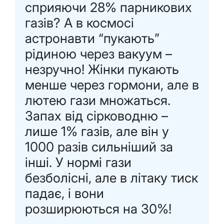
сприяючи 28% парникових
газів? А в космосі
астронавти “пукають”
рідиною через вакуум –
незручно! Жінки пукають
менше через гормони, але в
лютею гази множаться.
Запах від сірководню –
лише 1% газів, але він у
1000 разів сильніший за
інші. У нормі гази
безболісні, але в літаку тиск
падає, і вони
розширюються на 30%!