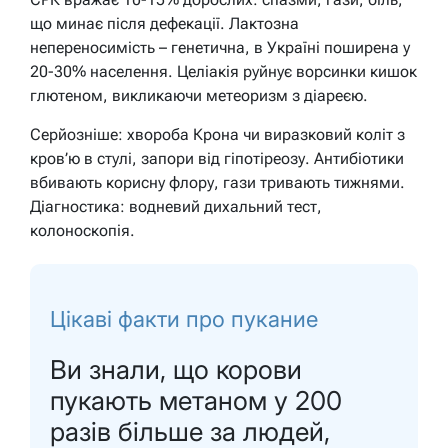
що минає після дефекації. Лактозна
непереносимість – генетична, в Україні поширена у
20-30% населення. Целіакія руйнує ворсинки кишок
глютеном, викликаючи метеоризм з діареєю.
Серйозніше: хвороба Крона чи виразковий коліт з
кров’ю в стулі, запори від гіпотіреозу. Антибіотики
вбивають корисну флору, гази тривають тижнями.
Діагностика: водневий дихальний тест,
колоноскопія.
Цікаві факти про пукание
Ви знали, що корови
пукають метаном у 200
разів більше за людей,