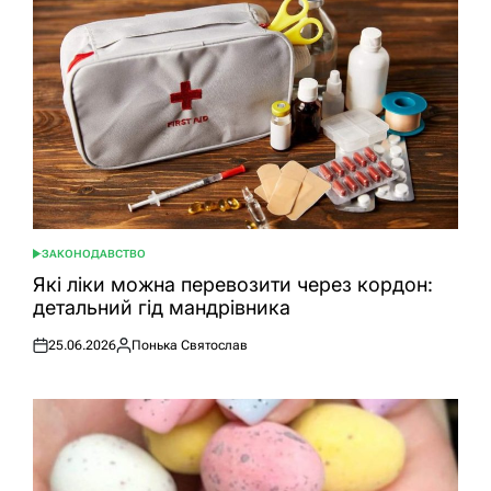
ЗАКОНОДАВСТВО
ОПУБЛІКУВАТИ
У
Які ліки можна перевозити через кордон:
детальний гід мандрівника
25.06.2026
Понька Святослав
Оприлюднено
Опубліковано