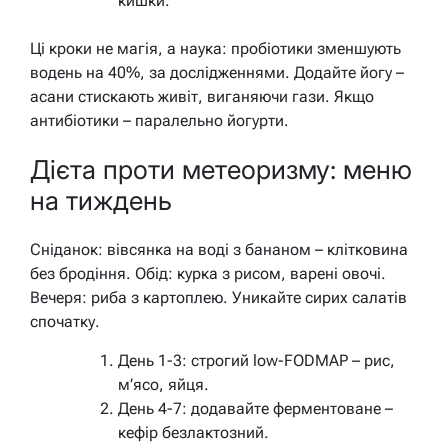
кишки.
Ці кроки не магія, а наука: пробіотики зменшують
водень на 40%, за дослідженнями. Додайте йогу –
асани стискають живіт, виганяючи гази. Якщо
антибіотики – паралельно йогурти.
Дієта проти метеоризму: меню
на тиждень
Сніданок: вівсянка на воді з бананом – клітковина
без бродіння. Обід: курка з рисом, варені овочі.
Вечеря: риба з картоплею. Уникайте сирих салатів
спочатку.
День 1-3: строгий low-FODMAP – рис,
м’ясо, яйця.
День 4-7: додавайте ферментоване –
кефір безлактозний.