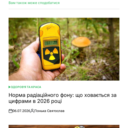
Вам також може сподобатися
ЗДОРОВ'Я ТА КРАСА
ОПУБЛІКУВАТИ
У
Норма радіаційного фону: що ховається за
цифрами в 2026 році
06.07.2026
Понька Святослав
Оприлюднено
Опубліковано