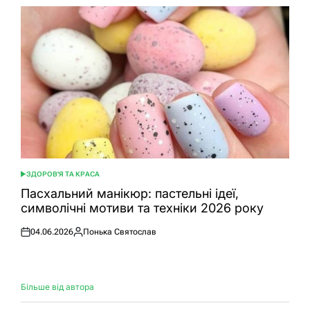
ЗДОРОВ'Я ТА КРАСА
ОПУБЛІКУВАТИ
У
Пасхальний манікюр: пастельні ідеї,
символічні мотиви та техніки 2026 року
04.06.2026
Понька Святослав
Оприлюднено
Опубліковано
Більше від автора