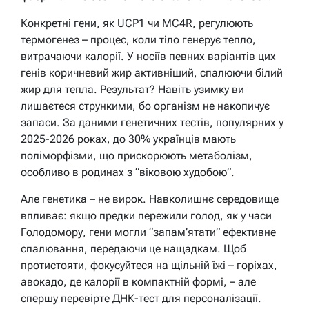
Конкретні гени, як UCP1 чи MC4R, регулюють
термогенез – процес, коли тіло генерує тепло,
витрачаючи калорії. У носіїв певних варіантів цих
генів коричневий жир активніший, спалюючи білий
жир для тепла. Результат? Навіть узимку ви
лишаєтеся стрункими, бо організм не накопичує
запаси. За даними генетичних тестів, популярних у
2025-2026 роках, до 30% українців мають
поліморфізми, що прискорюють метаболізм,
особливо в родинах з “віковою худобою”.
Але генетика – не вирок. Навколишнє середовище
впливає: якщо предки пережили голод, як у часи
Голодомору, гени могли “запам’ятати” ефективне
спалювання, передаючи це нащадкам. Щоб
протистояти, фокусуйтеся на щільній їжі – горіхах,
авокадо, де калорії в компактній формі, – але
спершу перевірте ДНК-тест для персоналізації.