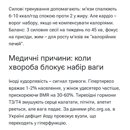
Силові тренування допомагають: м’язи спалюють
6-10 ккал/год спокою проти 2 у жиру. Але кардіо –
ворог набору, якщо не компенсувати калоріями.
Баланс: 3 силових сесії на тиждень по 45 хв, фокус
на присіди, жим – для росту м’язів як “калорійних
печей”.
Медичні причини: коли
хвороба блокує набір ваги
Іноді худорлявість – сигнал тривоги. Гіпертиреоз
вражає 1-2% населення, у жінок удесятеро частіше,
прискорюючи BMR на 30-60%. Тиреоїдні гормони
T3/T4 змушують серце калатати, пітніти, апетит
рветься, але вага падає. За даними phc.org.ua, в
Україні дефіцит йоду провокує вузли, що
переходять у гіперфункцію.