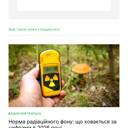
Вам також може сподобатися
ЗДОРОВ'Я ТА КРАСА
ОПУБЛІКУВАТИ
У
Норма радіаційного фону: що ховається за
цифрами в 2026 році