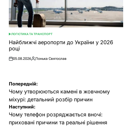
ЛОГІСТИКА ТА ТРАНСПОРТ
ОПУБЛІКУВАТИ
У
Найближчі аеропорти до України у 2026
році
05.08.2026
Понька Святослав
Оприлюднено
Опубліковано
Навігація
Попередній:
записів
Чому утворюються камені в жовчному
міхурі: детальний розбір причин
Наступний:
Чому телефон розряджається вночі:
приховані причини та реальні рішення