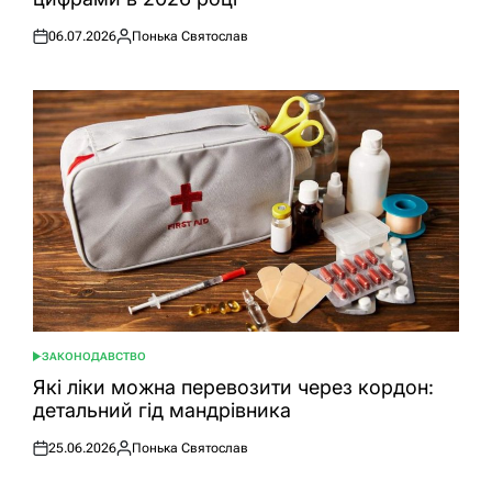
06.07.2026
Понька Святослав
Оприлюднено
Опубліковано
ЗАКОНОДАВСТВО
ОПУБЛІКУВАТИ
У
Які ліки можна перевозити через кордон:
детальний гід мандрівника
25.06.2026
Понька Святослав
Оприлюднено
Опубліковано