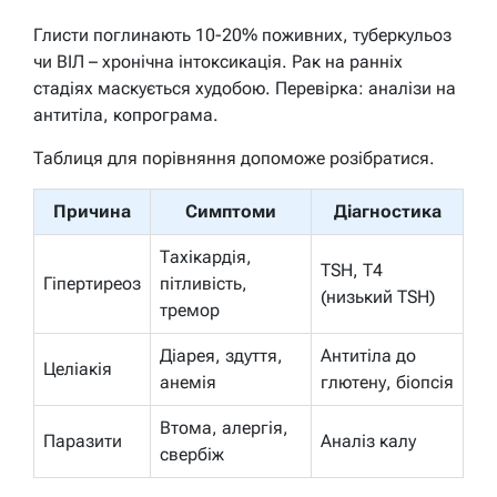
Глисти поглинають 10-20% поживних, туберкульоз
чи ВІЛ – хронічна інтоксикація. Рак на ранніх
стадіях маскується худобою. Перевірка: аналізи на
антитіла, копрограма.
Таблиця для порівняння допоможе розібратися.
Причина
Симптоми
Діагностика
Тахікардія,
TSH, T4
Гіпертиреоз
пітливість,
(низький TSH)
тремор
Діарея, здуття,
Антитіла до
Целіакія
анемія
глютену, біопсія
Втома, алергія,
Паразити
Аналіз калу
свербіж