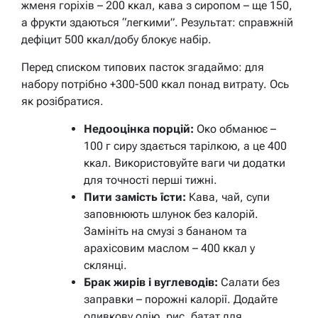
жменя горіхів – 200 ккал, кава з сиропом – ще 150,
а фрукти здаються “легкими”. Результат: справжній
дефіцит 500 ккал/добу блокує набір.
Перед списком типових пасток згадаймо: для
набору потрібно +300-500 ккал понад витрату. Ось
як розібратися.
Недооцінка порцій:
Око обманює –
100 г сиру здається тарілкою, а це 400
ккал. Використовуйте ваги чи додатки
для точності перші тижні.
Пити замість їсти:
Кава, чай, супи
заповнюють шлунок без калорій.
Замініть на смузі з бананом та
арахісовим маслом – 400 ккал у
склянці.
Брак жирів і вуглеводів:
Салати без
заправки – порожні калорії. Додайте
оливкову олію, рис, батат для