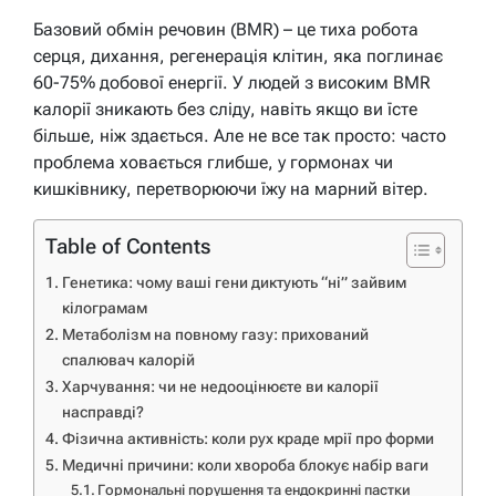
Базовий обмін речовин (BMR) – це тиха робота
серця, дихання, регенерація клітин, яка поглинає
60-75% добової енергії. У людей з високим BMR
калорії зникають без сліду, навіть якщо ви їсте
більше, ніж здається. Але не все так просто: часто
проблема ховається глибше, у гормонах чи
кишківнику, перетворюючи їжу на марний вітер.
Table of Contents
Генетика: чому ваші гени диктують “ні” зайвим
кілограмам
Метаболізм на повному газу: прихований
спалювач калорій
Харчування: чи не недооцінюєте ви калорії
насправді?
Фізична активність: коли рух краде мрії про форми
Медичні причини: коли хвороба блокує набір ваги
Гормональні порушення та ендокринні пастки