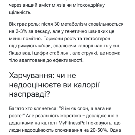
через вищий вміст м’язів чи мітохондрійну
щільність.
Вік грає роль: після 30 метаболізм сповільнюється
на 2-3% за декаду, але у генетично швидких це
менш помітно. Гормони росту та тестостерон
підтримують м’язи, спалюючи калорії навіть у сні.
Якщо ваші цифри стабільні, але стрункі, це норма –
тіло адаптоване до ефективності.
Харчування: чи не
недооцінюєте ви калорії
насправді?
Багато хто клянеться: “Я їм як слон, а вага не
росте!” Але реальність жорстока – дослідження з
додатками на кшталт MyFitnessPal показують, що
люди недооцінюють споживання на 20-50%. Одна