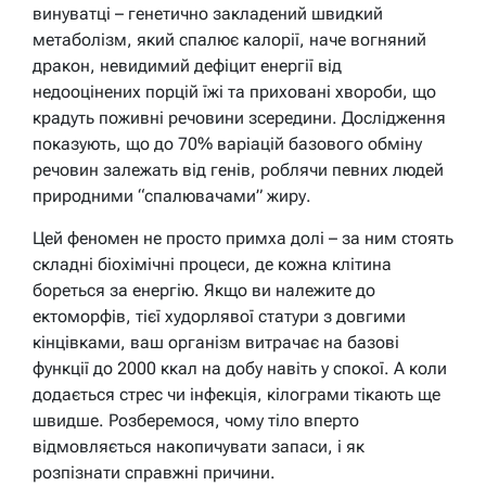
винуватці – генетично закладений швидкий
метаболізм, який спалює калорії, наче вогняний
дракон, невидимий дефіцит енергії від
недооцінених порцій їжі та приховані хвороби, що
крадуть поживні речовини зсередини. Дослідження
показують, що до 70% варіацій базового обміну
речовин залежать від генів, роблячи певних людей
природними “спалювачами” жиру.
Цей феномен не просто примха долі – за ним стоять
складні біохімічні процеси, де кожна клітина
бореться за енергію. Якщо ви належите до
ектоморфів, тієї худорлявої статури з довгими
кінцівками, ваш організм витрачає на базові
функції до 2000 ккал на добу навіть у спокої. А коли
додається стрес чи інфекція, кілограми тікають ще
швидше. Розберемося, чому тіло вперто
відмовляється накопичувати запаси, і як
розпізнати справжні причини.