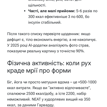
щільності.
Часті, але малі прийоми:
5-6 разів по
300 ккал ефективніше 3 по 600, бо
інсулін стабільний.
Після такого списку перевірте щоденник: якщо
дефіцит є, тіло економить енергію, а не накопичує.
У 2025 році AI-додатки аналізують фото страв,
показуючи реальну картину з точністю 90%.
Фізична активність: коли рух
краде мрії про форми
Біг, йога чи просто метушня вдома – це +500-1000
ккал витрати. Якщо ви “активно відпочиваєте”,
спалюючи 2500 ккал/добу, а їсте 2200, набір
неможливий. NEAT у худорлявих вищий на 350
ккал, за даними Гарварду.