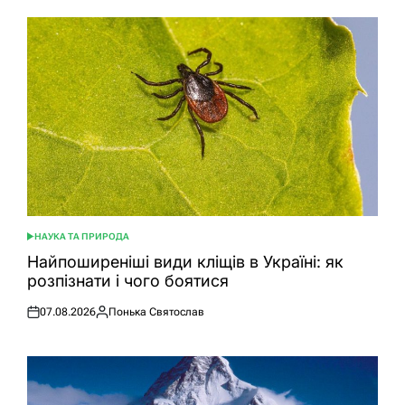
НАУКА ТА ПРИРОДА
ОПУБЛІКУВАТИ
У
Найпоширеніші види кліщів в Україні: як
розпізнати і чого боятися
07.08.2026
Понька Святослав
Оприлюднено
Опубліковано