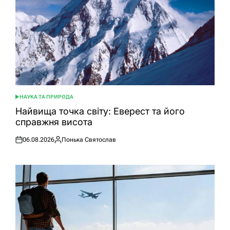
НАУКА ТА ПРИРОДА
ОПУБЛІКУВАТИ
У
Найвища точка світу: Еверест та його
справжня висота
06.08.2026
Понька Святослав
Оприлюднено
Опубліковано