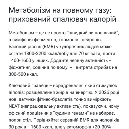
Метаболізм на повному газу:
прихований спалювач калорій
Метаболізм – це не просто “швидкий чи повільний”,
а симфонія ферментів, гормонів і нейронів.
Базовий рівень (BMR) у худорлявих людей може
сягати 1800-2200 ккал/добу для 70 кг ваги, проти
1400-1600 у інших. Додайте неявну активність –
фіджетинг, ходіння по дому, – і витрата стрибає на
300-500 ккал.
Ключовий гравець – норадреналін, який стимулює
ліполіз: розщеплення жирів на енергію. У 2026 році
нові датчики фітнес-браслетів точно вимірюють
NEAT (непрацювальну активність), показуючи, чому
офісний працівник з “худими генами” не набирає,
попри стіл. Порівняйте: середній BMR для чоловіків
30 років – 1600 ккал, але у ектоморфів +20-30%