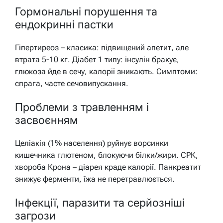
Гормональні порушення та
ендокринні пастки
Гіпертиреоз – класика: підвищений апетит, але
втрата 5-10 кг. Діабет 1 типу: інсулін бракує,
глюкоза йде в сечу, калорії зникають. Симптоми:
спрага, часте сечовипускання.
Проблеми з травленням і
засвоєнням
Целіакія (1% населення) руйнує ворсинки
кишечника глютеном, блокуючи білки/жири. СРК,
хвороба Крона – діарея краде калорії. Панкреатит
знижує ферменти, їжа не перетравлюється.
Інфекції, паразити та серйозніші
загрози