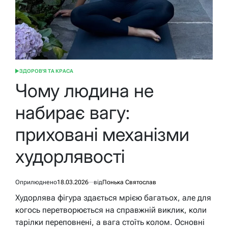
ЗДОРОВ'Я ТА КРАСА
ОПУБЛІКУВАТИ
У
Чому людина не
набирає вагу:
приховані механізми
худорлявості
Оприлюднено
18.03.2026
від
Понька Святослав
Худорлява фігура здається мрією багатьох, але для
когось перетворюється на справжній виклик, коли
тарілки переповнені, а вага стоїть колом. Основні