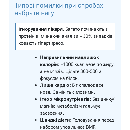
Типові помилки при спробах
набрати вагу
Ігнорування лікаря.
Багато починають з
протеїнів, минаючи аналізи – 30% випадків
ховають гіпертиреоз.
Неправильний надлишок
калорій:
+1000 ккал веде до жиру,
а не м’язів. Цільте 300-500 з
фокусом на білок.
Лише кардіо:
Біг спалює все
нове. Замініть силовими.
Ігнор мікронутрієнтів:
Без цинку/
магнію метаболізм гальмує
засвоєння.
Швидкі дієти:
Голодування перед
набором уповільнює BMR