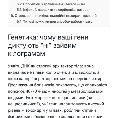
Проблеми з травленням і засвоєнням
Інфекції, паразити та серйозніші загрози
Стрес, сон і психіка: емоційні пожирачі калорій
Типові помилки при спробах набрати вагу
Генетика: чому ваші гени
диктують “ні” зайвим
кілограмам
Уявіть ДНК як строгий архітектор тіла: вона
визначає не тільки колір очей, а й швидкість, з
якою калорії перетворюються на енергію чи жир.
Дослідження близнюків показують, що спадковість
пояснює 40-70% відмінностей у метаболізмі між
людьми. Ектоморфи – це ті щасливчики (чи
нещасливчики?), чиї гени налаштовують високий
рівень мітохондрій у м’язах, роблячи клітини
фабриками з безкінечного спалювання глюкози.