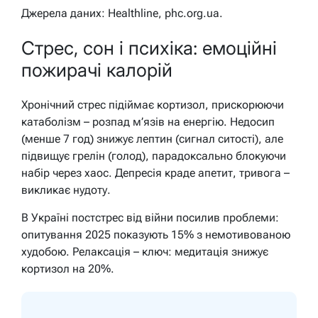
Джерела даних: Healthline, phc.org.ua.
Стрес, сон і психіка: емоційні
пожирачі калорій
Хронічний стрес підіймає кортизол, прискорюючи
катаболізм – розпад м’язів на енергію. Недосип
(менше 7 год) знижує лептин (сигнал ситості), але
підвищує грелін (голод), парадоксально блокуючи
набір через хаос. Депресія краде апетит, тривога –
викликає нудоту.
В Україні постстрес від війни посилив проблеми:
опитування 2025 показують 15% з немотивованою
худобою. Релаксація – ключ: медитація знижує
кортизол на 20%.