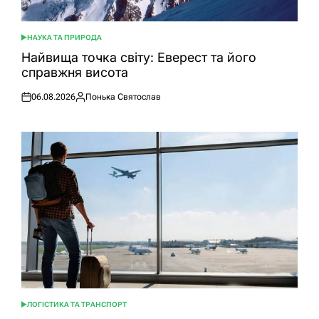
НАУКА ТА ПРИРОДА
ОПУБЛІКУВАТИ
У
Найвища точка світу: Еверест та його
справжня висота
06.08.2026
Понька Святослав
Оприлюднено
Опубліковано
ЛОГІСТИКА ТА ТРАНСПОРТ
ОПУБЛІКУВАТИ