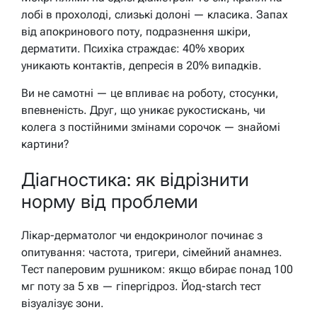
лобі в прохолоді, слизькі долоні — класика. Запах
від апокринового поту, подразнення шкіри,
дерматити. Психіка страждає: 40% хворих
уникають контактів, депресія в 20% випадків.
Ви не самотні — це впливає на роботу, стосунки,
впевненість. Друг, що уникає рукостискань, чи
колега з постійними змінами сорочок — знайомі
картини?
Діагностика: як відрізнити
норму від проблеми
Лікар-дерматолог чи ендокринолог починає з
опитування: частота, тригери, сімейний анамнез.
Тест паперовим рушником: якщо вбирає понад 100
мг поту за 5 хв — гіпергідроз. Йод-starch тест
візуалізує зони.