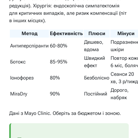
редукція). Хірургія: ендоскопічна симпатектомія
для критичних випадків, але ризик компенсації (піт
в інших місцях).
Метод
Ефективність
Плюси
Мінуси
Дешево,
Подразнен
Антиперспіранти
60-80%
вдома
шкіри
Швидкий
Повтор кож
Ботокс
85-95%
ефект
6 міс, боля
Сеанси 20
Іонофорез
80%
Безболісно
хв, 3 р/тижд
Дорого,
MiraDry
90%
Постійний
набряк
Дані з Mayo Clinic. Оберіть за бюджетом і зоною.