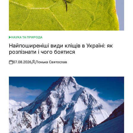
НАУКА ТА ПРИРОДА
ОПУБЛІКУВАТИ
У
Найпоширеніші види кліщів в Україні: як
розпізнати і чого боятися
07.08.2026
Понька Святослав
Оприлюднено
Опубліковано