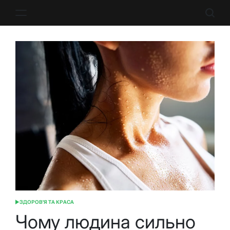
Перейти
до
вмісту
ЗДОРОВ'Я ТА КРАСА
ОПУБЛІКУВАТИ
У
Чому людина сильно