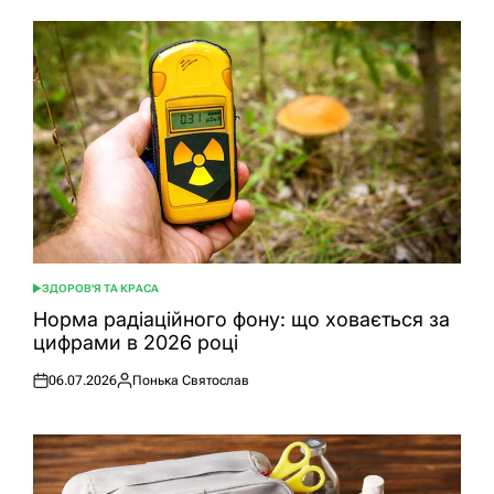
ЗДОРОВ'Я ТА КРАСА
ОПУБЛІКУВАТИ
У
Норма радіаційного фону: що ховається за
цифрами в 2026 році
06.07.2026
Понька Святослав
Оприлюднено
Опубліковано