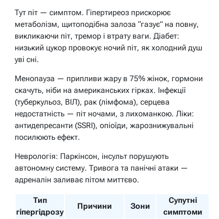
Тут піт — симптом. Гіпертиреоз прискорює
метаболізм, щитоподібна залоза “газує” на повну,
викликаючи піт, тремор і втрату ваги. Діабет:
низький цукор провокує ночий піт, як холодний душ
уві сні.
Менопауза — припливи жару в 75% жінок, гормони
скачуть, ніби на американських гірках. Інфекції
(туберкульоз, ВІЛ), рак (лімфома), серцева
недостатність — піт ночами, з лихоманкою. Ліки:
антидепресанти (SSRI), опіоїди, жарознижувальні
посилюють ефект.
Неврологія: Паркінсон, інсульт порушують
автономну систему. Тривога та панічні атаки —
адреналін заливає пітом миттєво.
Тип
Супутні
Причини
Зони
гіпергідрозу
симптоми