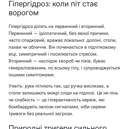
Гіпергідроз: коли піт стає
ворогом
Гіпергідроз ділять на первинний і вторинний.
Первинний — ідіопатичний, без явної причини,
часто спадковий, вражає локально: долоні, стопи,
пахви чи обличчя. Він починається в підлітковому
віці, симетричний і посилюється стресом.
Вторинний — наслідок хвороб чи ліків, буває
генералізованим, по всьому тілу, і супроводжується
іншими симптомами.
Уявіть: руки пітніють так, що ручка вислизає, а
стопи залишають мокрі сліди на підлозі. Це не лінь
чи слабкість — це гіперактивність нервів, які
бомбардують залози сигналами, ніби сирени
тривоги без реальної загрози.
Природні тригери сильного