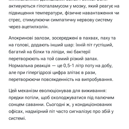
активуються гіпоталамусом у мозку, який реагує на
підвищення температури, фізичне навантаження чи
стрес, стимулюючи симпатичну нервову систему
через ацетилхолін.
Апокринові залози, зосереджені в пахвах, паху та
на голові, додають інший шар: їхній піт густіший,
багатий на білки та ліпіди, які бактерії
перетворюють на той самий різкий запах.
Нормальна реакція — це 0,5-1 літр поту на добу,
але при гіпергідрозі цифра злітає в рази,
перетворюючи повсякденність на випробування.
Цей механізм еволюціонував для виживання:
предки потіли, щоб охолоджуватися під палючим
сонцем саванни. Сьогодні ж, у кондиціонованих
офісах, надмірний піт часто сигналізує про збій у
системі.