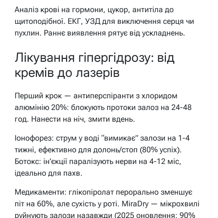
Аналіз крові на гормони, цукор, антитіла до
щитоподібної. ЕКГ, УЗД для виключення серця чи
пухлин. Раннє виявлення рятує від ускладнень.
Лікування гіпергідрозу: від
кремів до лазерів
Перший крок — антиперспіранти з хлоридом
алюмінію 20%: блокують протоки залоз на 24-48
год. Нанести на ніч, змити вдень.
Іонофорез: струм у воді “вимикає” залози на 1-4
тижні, ефективно для долонь/стоп (80% успіх).
Ботокс: ін’єкції паралізують нерви на 4-12 міс,
ідеально для пахв.
Медикаменти: глікопіролат перорально зменшує
піт на 60%, але сухість у роті. MiraDry — мікрохвилі
руйнують залози назавжди (2025 оновлення: 90%