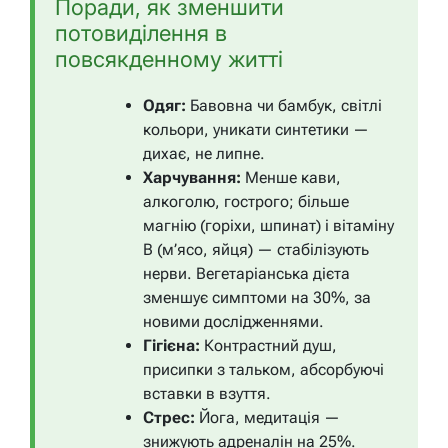
Поради, як зменшити
потовиділення в
повсякденному житті
Одяг:
Бавовна чи бамбук, світлі
кольори, уникати синтетики —
дихає, не липне.
Харчування:
Менше кави,
алкоголю, гострого; більше
магнію (горіхи, шпинат) і вітаміну
B (м’ясо, яйця) — стабілізують
нерви. Вегетаріанська дієта
зменшує симптоми на 30%, за
новими дослідженнями.
Гігієна:
Контрастний душ,
присипки з тальком, абсорбуючі
вставки в взуття.
Стрес:
Йога, медитація —
знижують адреналін на 25%.