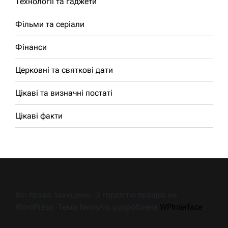
Технології та гаджети
Фільми та серіали
Фінанси
Церковні та святкові дати
Цікаві та визначні постаті
Цікаві факти
Всі права захищено. З гордістю працює на
WordPress. Тема NewsArc розроблена
WPInterface
.