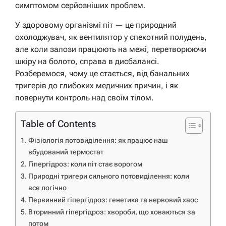
симптомом серйозніших проблем.
У здоровому організмі піт — це природний
охолоджувач, як вентилятор у спекотний полудень,
але коли залози працюють на межі, перетворюючи
шкіру на болото, справа в дисбалансі.
Розберемося, чому це стається, від банальних
тригерів до глибоких медичних причин, і як
повернути контроль над своїм тілом.
Table of Contents
Фізіологія потовиділення: як працює наш
вбудований термостат
Гіпергідроз: коли піт стає ворогом
Природні тригери сильного потовиділення: коли
все логічно
Первинний гіпергідроз: генетика та нервовий хаос
Вторинний гіпергідроз: хвороби, що ховаються за
потом