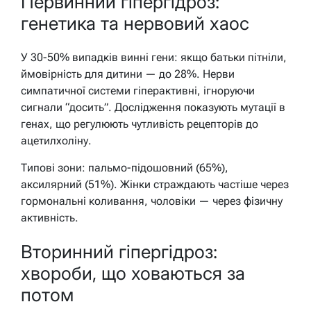
Первинний гіпергідроз:
генетика та нервовий хаос
У 30-50% випадків винні гени: якщо батьки пітніли,
ймовірність для дитини — до 28%. Нерви
симпатичної системи гіперактивні, ігноруючи
сигнали “досить”. Дослідження показують мутації в
генах, що регулюють чутливість рецепторів до
ацетилхоліну.
Типові зони: пальмо-підошовний (65%),
аксилярний (51%). Жінки страждають частіше через
гормональні коливання, чоловіки — через фізичну
активність.
Вторинний гіпергідроз:
хвороби, що ховаються за
потом