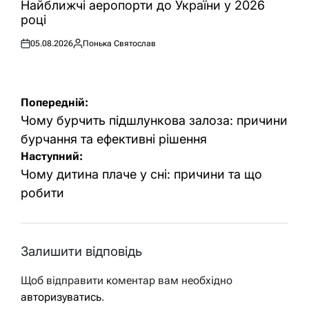
У
Найближчі аеропорти до України у 2026
році
05.08.2026
Понька Святослав
Оприлюднено
Опубліковано
Навігація
Попередній:
записів
Чому бурчить підшлункова залоза: причини
бурчання та ефективні рішення
Наступний:
Чому дитина плаче у сні: причини та що
робити
Залишити відповідь
Щоб відправити коментар вам необхідно
авторизуватись
.