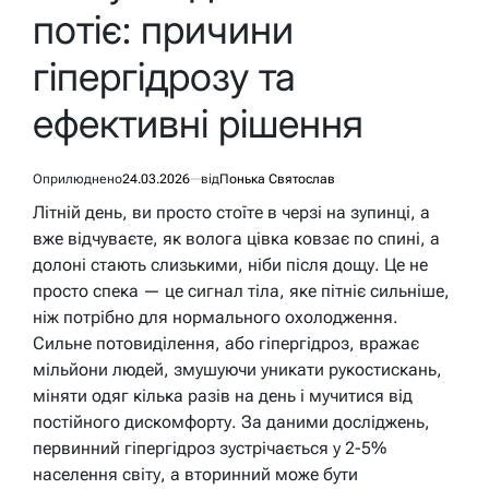
потіє: причини
гіпергідрозу та
ефективні рішення
Оприлюднено
24.03.2026
від
Понька Святослав
Літній день, ви просто стоїте в черзі на зупинці, а
вже відчуваєте, як волога цівка ковзає по спині, а
долоні стають слизькими, ніби після дощу. Це не
просто спека — це сигнал тіла, яке пітніє сильніше,
ніж потрібно для нормального охолодження.
Сильне потовиділення, або гіпергідроз, вражає
мільйони людей, змушуючи уникати рукостискань,
міняти одяг кілька разів на день і мучитися від
постійного дискомфорту. За даними досліджень,
первинний гіпергідроз зустрічається у 2-5%
населення світу, а вторинний може бути