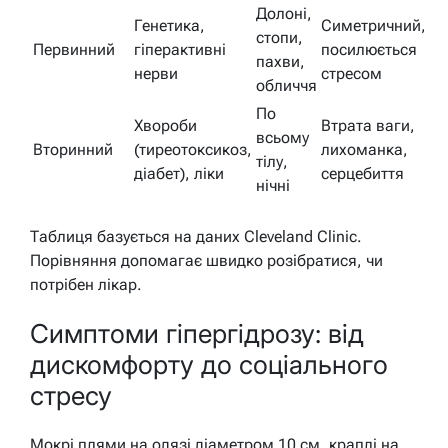
Долоні,
Генетика,
Симетричний,
стопи,
Первинний
гіперактивні
посилюється
пахви,
нерви
стресом
обличчя
По
Хвороби
Втрата ваги,
всьому
Вторинний
(тиреотоксикоз,
лихоманка,
тілу,
діабет), ліки
серцебиття
нічні
Таблиця базується на даних Cleveland Clinic.
Порівняння допомагає швидко розібратися, чи
потрібен лікар.
Симптоми гіпергідрозу: від
дискомфорту до соціального
стресу
Мокрі плями на одязі діаметром 10 см, краплі на