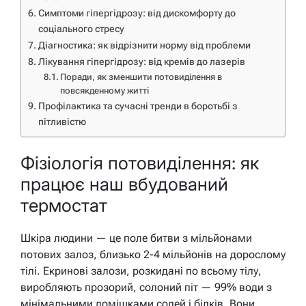
Симптоми гіпергідрозу: від дискомфорту до
соціального стресу
Діагностика: як відрізнити норму від проблеми
Лікування гіпергідрозу: від кремів до лазерів
Поради, як зменшити потовиділення в
повсякденному житті
Профілактика та сучасні тренди в боротьбі з
пітливістю
Фізіологія потовиділення: як
працює наш вбудований
термостат
Шкіра людини — це поле битви з мільйонами
потових залоз, близько 2-4 мільйонів на дорослому
тілі. Екринові залози, розкидані по всьому тілу,
виробляють прозорий, солоний піт — 99% води з
мінімальними домішками солей і білків. Вони