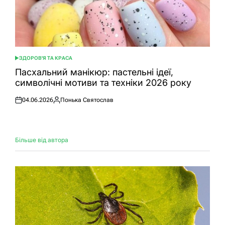
ЗДОРОВ'Я ТА КРАСА
ОПУБЛІКУВАТИ
У
Пасхальний манікюр: пастельні ідеї,
символічні мотиви та техніки 2026 року
04.06.2026
Понька Святослав
Оприлюднено
Опубліковано
Більше від автора