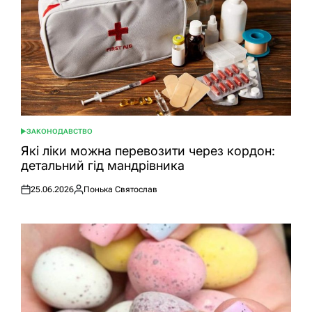
ЗАКОНОДАВСТВО
ОПУБЛІКУВАТИ
У
Які ліки можна перевозити через кордон:
детальний гід мандрівника
25.06.2026
Понька Святослав
Оприлюднено
Опубліковано