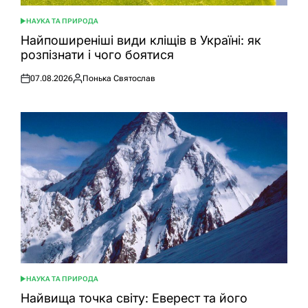
НАУКА ТА ПРИРОДА
ОПУБЛІКУВАТИ
У
Найпоширеніші види кліщів в Україні: як
розпізнати і чого боятися
07.08.2026
Понька Святослав
Оприлюднено
Опубліковано
НАУКА ТА ПРИРОДА
ОПУБЛІКУВАТИ
У
Найвища точка світу: Еверест та його