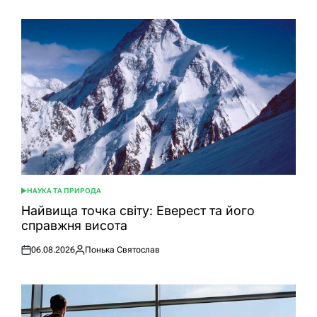
НАУКА ТА ПРИРОДА
ОПУБЛІКУВАТИ
У
Найвища точка світу: Еверест та його
справжня висота
06.08.2026
Понька Святослав
Оприлюднено
Опубліковано