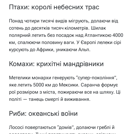
Птахи: королі небесних трас
Понад чотири тисячі видів мігрують, долаючи від
сотень до десятків тисяч кілометрів. Шилак
полярний летить без посадок над Атлантикою 4000
км, спалюючи половину ваги. У Європі лелеки сірі
курсують до Африки, уникаючи Альп.
Комахи: крихітні мандрівники
Метелики монархи генерують “супер-покоління”,
яке летить 5000 км до Мексики. Саранча формує
рої розміром з міста, пожираючи все на шляху. Ці
політі — танець смерті й виживання.
Риби: океанські воїни
Лососі повертаються “домів”, долаючи греблі й