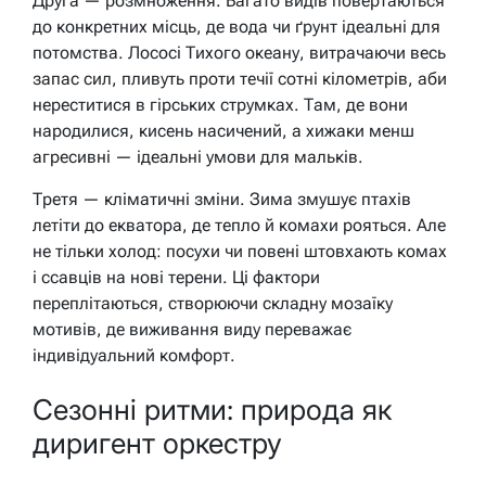
Друга — розмноження. Багато видів повертаються
до конкретних місць, де вода чи ґрунт ідеальні для
потомства. Лососі Тихого океану, витрачаючи весь
запас сил, пливуть проти течії сотні кілометрів, аби
нереститися в гірських струмках. Там, де вони
народилися, кисень насичений, а хижаки менш
агресивні — ідеальні умови для мальків.
Третя — кліматичні зміни. Зима змушує птахів
летіти до екватора, де тепло й комахи рояться. Але
не тільки холод: посухи чи повені штовхають комах
і ссавців на нові терени. Ці фактори
переплітаються, створюючи складну мозаїку
мотивів, де виживання виду переважає
індивідуальний комфорт.
Сезонні ритми: природа як
диригент оркестру