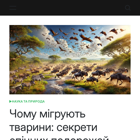
Перейти
до
вмісту
НАУКА ТА ПРИРОДА
ОПУБЛІКУВАТИ
У
Чому мігрують
тварини: секрети