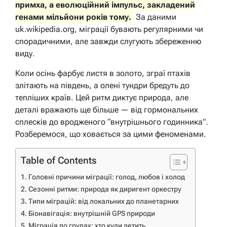
примха, а еволюційний імпульс, закладений
генами мільйони років тому.
За даними
uk.wikipedia.org, міграції бувають регулярними чи
спорадичними, але завжди слугують збереженню
виду.
Коли осінь фарбує листя в золото, зграї птахів
злітають на південь, а олені тундри бредуть до
тепліших країв. Цей ритм диктує природа, але
деталі вражають ще більше — від гормональних
сплесків до вродженого “внутрішнього годинника”.
Розберемося, що ховається за цими феноменами.
Table of Contents
Головні причини міграції: голод, любов і холод
Сезонні ритми: природа як диригент оркестру
Типи міграцій: від локальних до планетарних
Біонавігація: внутрішній GPS природи
Міграція по групах: хто куди летить