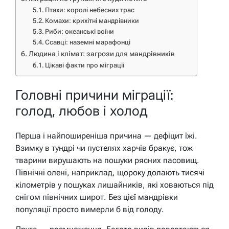
Птахи: королі небесних трас
Комахи: крихітні мандрівники
Риби: океанські воїни
Ссавці: наземні марафонці
Людина і клімат: загрози для мандрівників
Цікаві факти про міграції
Головні причини міграції:
голод, любов і холод
Перша і найпоширеніша причина — дефіцит їжі.
Взимку в тундрі чи пустелях харчів бракує, тож
тварини вирушають на пошуки рясних пасовищ.
Північні олені, наприклад, щороку долають тисячі
кілометрів у пошуках лишайників, які ховаються під
снігом північних широт. Без цієї мандрівки
популяції просто вимерли б від голоду.