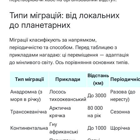
Типи міграцій: від локальних
до планетарних
Міграції класифікують за напрямком,
періодичністю та способом. Перед таблицею з
прикладами нагадаю: ці переміщення — адаптація
до мінливого світу. Ось порівняння основних типів.
Відстань
Тип міграції
Приклади
Періодичні
(км)
Анадромна (з
Лосось
Разова (до
До 3000
моря в річку)
тихоокеанський
нересту)
Арктична
80 000
Трансокеанічна
Сезонна
крячка
на рік
Гну
Континентальна
До 1000
Щорічна
африканські