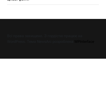
Всі права захищено. З гордістю працює на
WordPress. Тема NewsArc розроблена
WPInterface
.