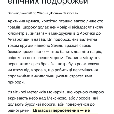
епічних подорожей
Оприлюднено
20.03.2026
від
Понька Святослав
Арктична крячка, крихітна пташка вагою лише сто
грамів, щороку долає неймовірні вісімдесят тисяч
кілометрів, зигзагами мандруючи від Арктики до
Антарктиди й назад. Ця подорож, еквівалентна
трьом кругам навколо Землі, вражає своєю
безкомпромісністю — птах бачить два літа на рік,
слідом за нескінченним днем. Тварини мігрують
переважно через брак їжі, потребу в розмноженні
чи втечу від морозів, що робить ці переміщення
справжніми виживальницькими стратегіями
природи.
Уявіть рої метеликів монархів, що чорною хмарою
вкривають небо над Мексикою, або лососів, які
долають бурхливі пороги, аби повернутися до
рідної річки.
Ці масові переселення — не