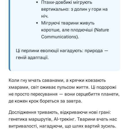
Птахи-довбикі мігрують
вертикально: з долин у гори на
ніч.
Мігруючі тварини живуть
коротше, але плодючіші (Nature
Communications).
Ці перлини еволюції нагадують: природа —
геній адаптації.
Коли гну мчать саванами, а крячки ковзають
хмарами, світ оживає пульсом життя. Ці подорожі
не просто пересування — вони серцебиття планети,
де кожен крок бореться за завтра.
Дослідження тривають, відкриваючи нові грані:
генетика маршрутів, AI-трекінг. Тварини вчать нас
витривалості, нагадуючи, що шлях вартий зусиль.