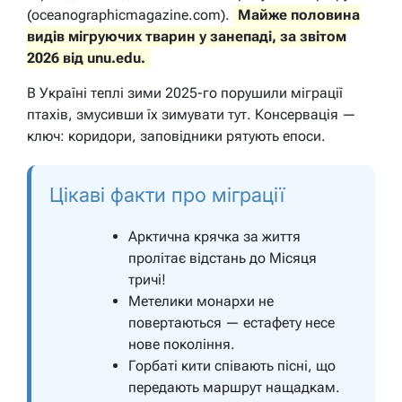
(oceanographicmagazine.com).
Майже половина
видів мігруючих тварин у занепаді, за звітом
2026 від unu.edu.
В Україні теплі зими 2025-го порушили міграції
птахів, змусивши їх зимувати тут. Консервація —
ключ: коридори, заповідники рятують епоси.
Цікаві факти про міграції
Арктична крячка за життя
пролітає відстань до Місяця
тричі!
Метелики монархи не
повертаються — естафету несе
нове покоління.
Горбаті кити співають пісні, що
передають маршрут нащадкам.