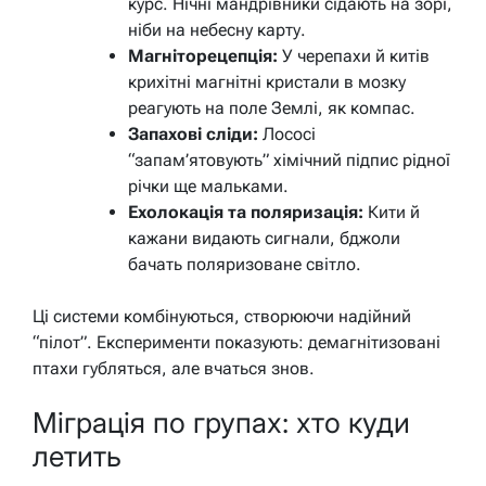
курс. Нічні мандрівники сідають на зорі,
ніби на небесну карту.
Магніторецепція:
У черепахи й китів
крихітні магнітні кристали в мозку
реагують на поле Землі, як компас.
Запахові сліди:
Лососі
“запам’ятовують” хімічний підпис рідної
річки ще мальками.
Ехолокація та поляризація:
Кити й
кажани видають сигнали, бджоли
бачать поляризоване світло.
Ці системи комбінуються, створюючи надійний
“пілот”. Експерименти показують: демагнітизовані
птахи губляться, але вчаться знов.
Міграція по групах: хто куди
летить