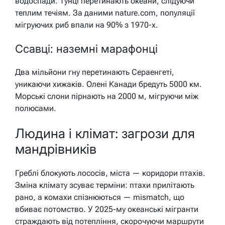
водоспади. Тунці перетинають океани, слідуючи
теплим течіям. За даними nature.com, популяції
мігруючих риб впали на 90% з 1970-х.
Ссавці: наземні марафонці
Два мільйони гну перетинають Сераенгеті,
уникаючи хижаків. Олені Канади бредуть 5000 км.
Морські слони пірнають на 2000 м, мігруючи між
полюсами.
Людина і клімат: загрози для
мандрівників
Греблі блокують лососів, міста — коридори птахів.
Зміна клімату зсуває терміни: птахи прилітають
рано, а комахи спізнюються — mismatch, що
вбиває потомство. У 2025-му океанські мігранти
страждають від потепління, скорочуючи маршрути