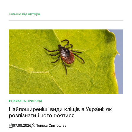
Більше від автора
НАУКА ТА ПРИРОДА
ОПУБЛІКУВАТИ
У
Найпоширеніші види кліщів в Україні: як
розпізнати і чого боятися
07.08.2026
Понька Святослав
Оприлюднено
Опубліковано