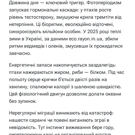
Довжина дня — ключовий тригер. Фотоперіодизм
запускає гормональні каскади: у птахів росте
рівень тестостерону, змушуючи крила тремтіти від
нетерпіння. Ці біоритми, еволюційно відточені,
синхронізують мільйони особин. У 2025 році теплі
зими в Україні, за даними eco.rayon.in.ua, збили
ритми ведмедів і оленів, змусивши їх прокидатися
завчасно.
Енергетичні запаси накопичуються заздалегідь:
птахи нажираються жиром, риби — білком. Під час
польоту серце крячки б’ється двісті разів на
хвилину, спалюючи калорії з шаленою швидкістю.
Цей фізіологічний двигун дозволяє долати океани
без зупинок.
Нерегулярні міграції виникають від катастроф:
нашестя саранчі чи повені виганяють зграї в
невідомість. Тут інстинкт виживання бере гору,
перетворюючи хаос на організований відступ.