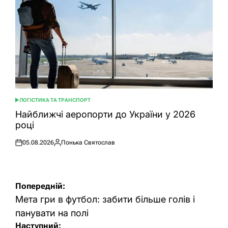
ЛОГІСТИКА ТА ТРАНСПОРТ
ОПУБЛІКУВАТИ
У
Найближчі аеропорти до України у 2026
році
05.08.2026
Понька Святослав
Оприлюднено
Опубліковано
Навігація
Попередній:
записів
Мета гри в футбол: забити більше голів і
панувати на полі
Наступний: