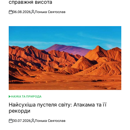
справжня висота
06.08.2026
Понька Святослав
Оприлюднено
Опубліковано
НАУКА ТА ПРИРОДА
ОПУБЛІКУВАТИ
У
Найсухіша пустеля світу: Атакама та її
рекорди
30.07.2026
Понька Святослав
Оприлюднено
Опубліковано