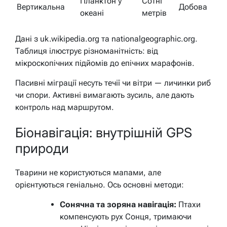
Планктон у
Сотні
Вертикальна
Добова
океані
метрів
Дані з uk.wikipedia.org та nationalgeographic.org.
Таблиця ілюструє різноманітність: від
мікроскопічних підйомів до епічних марафонів.
Пасивні міграції несуть течії чи вітри — личинки риб
чи спори. Активні вимагають зусиль, але дають
контроль над маршрутом.
Біонавігація: внутрішній GPS
природи
Тварини не користуються мапами, але
орієнтуються геніально. Ось основні методи:
Сонячна та зоряна навігація:
Птахи
компенсують рух Сонця, тримаючи