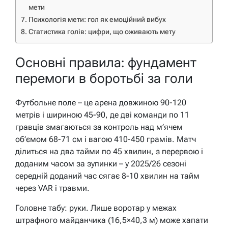
мети
Психологія мети: гол як емоційний вибух
Статистика голів: цифри, що оживають мету
Основні правила: фундамент
перемоги в боротьбі за голи
Футбольне поле – це арена довжиною 90-120
метрів і шириною 45-90, де дві команди по 11
гравців змагаються за контроль над м’ячем
об’ємом 68-71 см і вагою 410-450 грамів. Матч
ділиться на два тайми по 45 хвилин, з перервою і
доданим часом за зупинки – у 2025/26 сезоні
середній доданий час сягає 8-10 хвилин на тайм
через VAR і травми.
Головне табу: руки. Лише воротар у межах
штрафного майданчика (16,5×40,3 м) може хапати