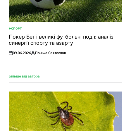
СПОРТ
ОПУБЛІКУВАТИ
У
Покер Бет і великі футбольні події: аналіз
синергії спорту та азарту
09.06.2026
Понька Святослав
Оприлюднено
Опубліковано
Більше від автора