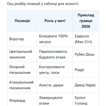
Ось розбір позицій у таблиці для ясності:
Приклад
Позиція
Роль у меті
гравця
2026
Блокувати 100%
Едерсон
Воротар
загроз
(Ман Сіті)
Центральний
Перехоплювати,
Рубен Діаш
захисник
будувати атаки
Опорний
Контролювати
Родрі
півзахисник
центр, паси
Атакувальний
Асисти, удари
Девід Нерес
півзахисник
Завершувати
Ерлінг
Форвард
атаки
Голанд