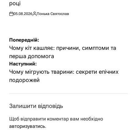
році
05.08.2026
Понька Святослав
Оприлюднено
Опубліковано
Навігація
Попередній:
записів
Чому кіт кашляє: причини, симптоми та
перша допомога
Наступний:
Чому мігрують тварини: секрети епічних
подорожей
Залишити відповідь
Щоб відправити коментар вам необхідно
авторизуватись
.