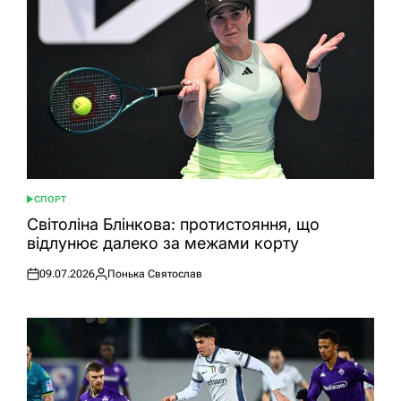
СПОРТ
ОПУБЛІКУВАТИ
У
Світоліна Блінкова: протистояння, що
відлунює далеко за межами корту
09.07.2026
Понька Святослав
Оприлюднено
Опубліковано