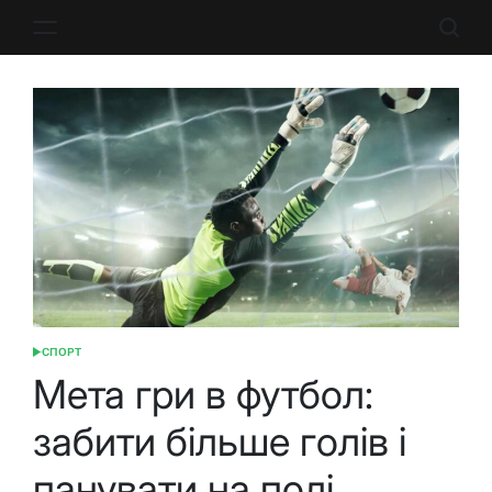
Перейти
до
вмісту
СПОРТ
ОПУБЛІКУВАТИ
У
Мета гри в футбол:
забити більше голів і
панувати на полі