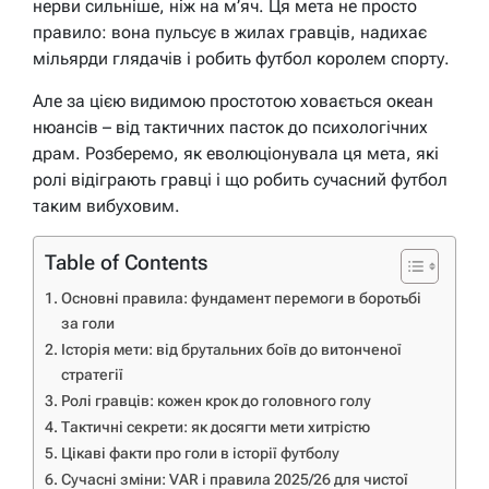
нерви сильніше, ніж на м’яч. Ця мета не просто
правило: вона пульсує в жилах гравців, надихає
мільярди глядачів і робить футбол королем спорту.
Але за цією видимою простотою ховається океан
нюансів – від тактичних пасток до психологічних
драм. Розберемо, як еволюціонувала ця мета, які
ролі відіграють гравці і що робить сучасний футбол
таким вибуховим.
Table of Contents
Основні правила: фундамент перемоги в боротьбі
за голи
Історія мети: від брутальних боїв до витонченої
стратегії
Ролі гравців: кожен крок до головного голу
Тактичні секрети: як досягти мети хитрістю
Цікаві факти про голи в історії футболу
Сучасні зміни: VAR і правила 2025/26 для чистої