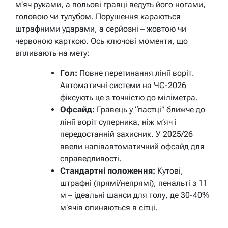
м’яч руками, а польові гравці ведуть його ногами,
головою чи тулубом. Порушення караються
штрафними ударами, а серйозні – жовтою чи
червоною карткою. Ось ключові моменти, що
впливають на мету:
Гол:
Повне перетинання лінії воріт.
Автоматичні системи на ЧС-2026
фіксують це з точністю до міліметра.
Офсайд:
Гравець у “пастці” ближче до
лінії воріт суперника, ніж м’яч і
передостанній захисник. У 2025/26
ввели напівавтоматичний офсайд для
справедливості.
Стандартні положення:
Кутові,
штрафні (прямі/непрямі), пенальті з 11
м – ідеальні шанси для голу, де 30-40%
м’ячів опиняються в сітці.