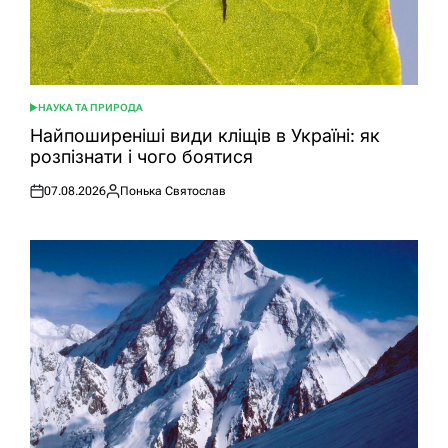
НАУКА ТА ПРИРОДА
ОПУБЛІКУВАТИ
У
Найпоширеніші види кліщів в Україні: як
розпізнати і чого боятися
07.08.2026
Понька Святослав
Оприлюднено
Опубліковано