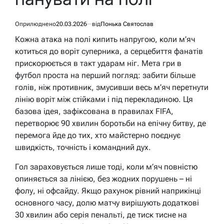
Оприлюднено
20.03.2026
від
Понька Святослав
Кожна атака на полі кипить напругою, коли м’яч
котиться до воріт суперника, а серцебиття фанатів
прискорюється в такт ударам ніг. Мета гри в
футбол проста на перший погляд: забити більше
голів, ніж противник, змусивши весь м’яч перетнути
лінію воріт між стійками і під перекладиною. Ця
базова ідея, зафіксована в правилах FIFA,
перетворює 90 хвилин боротьби на епічну битву, де
перемога йде до тих, хто майстерно поєднує
швидкість, точність і командний дух.
Гол зараховується лише тоді, коли м’яч повністю
опиняється за лінією, без жодних порушень – ні
фолу, ні офсайду. Якщо рахунок рівний наприкінці
основного часу, долю матчу вирішують додаткові
30 хвилин або серія пенальті, де тиск тисне на