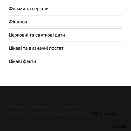
Фільми та серіали
Фінанси
Церковні та святкові дати
Цікаві та визначні постаті
Цікаві факти
Всі права захищено. З гордістю працює на
WordPress. Тема NewsArc розроблена
WPInterface
.
RU
UK