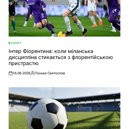
СПОРТ
ОПУБЛІКУВАТИ
У
Інтер Фіорентина: коли міланська
дисципліна стикається з флорентійською
пристрастю
16.06.2026
Понька Святослав
Оприлюднено
Опубліковано