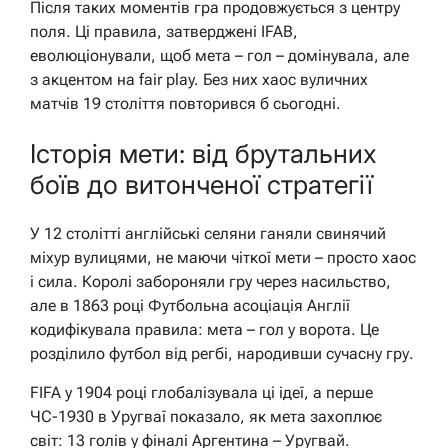
Після таких моментів гра продовжується з центру
поля. Ці правила, затверджені IFAB,
еволюціонували, щоб мета – гол – домінувала, але
з акцентом на fair play. Без них хаос вуличних
матчів 19 століття повторився б сьогодні.
Історія мети: від брутальних
боїв до витонченої стратегії
У 12 столітті англійські селяни ганяли свинячий
міхур вулицями, не маючи чіткої мети – просто хаос
і сила. Королі забороняли гру через насильство,
але в 1863 році Футбольна асоціація Англії
кодифікувала правила: мета – гол у ворота. Це
розділило футбол від регбі, народивши сучасну гру.
FIFA у 1904 році глобалізувала ці ідеї, а перше
ЧС-1930 в Уругваї показало, як мета захоплює
світ: 13 голів у фіналі Аргентина – Уругвай.