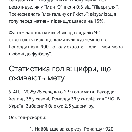
демотивує, як у “Ман Ю” після 0:3 від “Ліверпуля”.
Тренери вчать “ментальну стійкість”: візуалізація
голу перед матчем підвищує шанси на 15%.
Фани – частина мети: 3 млрд глядачів ЧС
створюють тиск, що ламить чи кує чемпіонів.
Роналду після 900-го голу сказав: “Голи – моя мова
любові до футболу”.
Статистика голів: цифри, що
оживають мету
У АПЛ-2025/26 середньо 2,9 гола/матч. Рекорди:
Холанд 36 у сезоні, Роналду 39 у кваліфікації ЧС. В
Україні Забарний блокує 2,5 удари/гру.
Ось топ-рекорди:
Найбільше за кар’єру: Роналду ~920