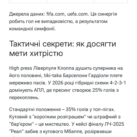
Джерела даних: fifa.com, uefa.com. Ця синергія
робить гол не випадковістю, а результатом
командної симфонії.
Тактичні секрети: як досягти
мети хитрістю
High press Ліверпуля Клоппа душить суперника на
його половині, tiki-taka Барселони Гардіоли плете
мереживо пасів. У 2026 році гібридні схеми 4-2-3-1
домінують АПЛ, де пресинг створює 25% голів з
перехоплень.
Стандартні положення – 35% голів у топ-лігах.
Кутовий з “коротким розіграшем” чи штрафний з
“бар’єром” – це мистецтво. У кейсі фіналу ЛЧ-2025
“Реал” забив з кутового Мбаппе, розірвавши