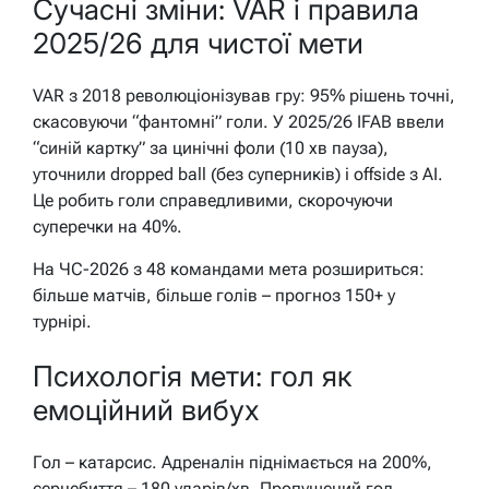
Сучасні зміни: VAR і правила
2025/26 для чистої мети
VAR з 2018 революціонізував гру: 95% рішень точні,
скасовуючи “фантомні” голи. У 2025/26 IFAB ввели
“синій картку” за цинічні фоли (10 хв пауза),
уточнили dropped ball (без суперників) і offside з AI.
Це робить голи справедливими, скорочуючи
суперечки на 40%.
На ЧС-2026 з 48 командами мета розшириться:
більше матчів, більше голів – прогноз 150+ у
турнірі.
Психологія мети: гол як
емоційний вибух
Гол – катарсис. Адреналін піднімається на 200%,
серцебиття – 180 ударів/хв. Пропущений гол