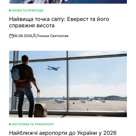
НАУКА ТА ПРИРОДА
ОПУБЛІКУВАТИ
У
Найвища точка світу: Еверест та його
справжня висота
06.08.2026
Понька Святослав
Оприлюднено
Опубліковано
ЛОГІСТИКА ТА ТРАНСПОРТ
ОПУБЛІКУВАТИ
У
Найближчі аеропорти до України у 2026