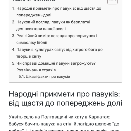
Народні прикмети про павуків: від щастя до
попереджень долі
Науковий погляд: павуки як безплатні
дезінсектори вашої оселі
Релігійний вимір: легенди про порятунок і
символіку Біблії
Павуки в культурах світу: від хитрого бога до
творців світу
Чи справді домашні павуки загрожують?
Розвінчання страхів
Цікаві факти про павуків
Народні прикмети про павуків:
від щастя до попереджень долі
Уявіть село на Полтавщині чи хату в Карпатах:
бабуся бачить павука на стіні й лагідно шепоче “до
добра”. Ці повір’я сягають язичницьких часів, коли