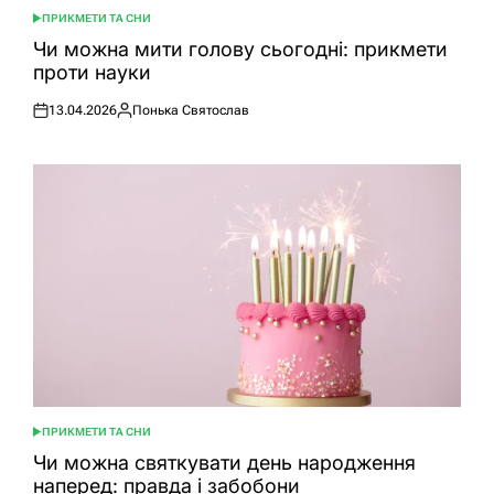
ПРИКМЕТИ ТА СНИ
ОПУБЛІКУВАТИ
У
Чи можна мити голову сьогодні: прикмети
проти науки
13.04.2026
Понька Святослав
Оприлюднено
Опубліковано
ПРИКМЕТИ ТА СНИ
ОПУБЛІКУВАТИ
У
Чи можна святкувати день народження
наперед: правда і забобони