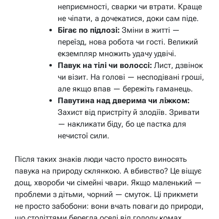
неприємності, сварки чи втрати. Краще
не чіпати, а дочекатися, доки сам піде.
Бігає по підлозі:
Зміни в житті —
переїзд, нова робота чи гості. Великий
екземпляр множить удачу удвічі.
Павук на тілі чи волоссі:
Лист, дзвінок
чи візит. На голові — несподівані гроші,
але якщо впав — бережіть гаманець.
Павутина над дверима чи ліжком:
Захист від пристріту й злодіїв. Зривати
— накликати біду, бо це пастка для
нечистої сили.
Після таких знаків люди часто просто виносять
павука на природу склянкою. А вбивство? Це віщує
дощ, хвороби чи сімейні чвари. Якщо маленький —
проблеми з дітьми, чорний — смуток. Ці прикмети
не просто забобони: вони вчать поваги до природи,
що століттями берегла оселі від голоду комах.