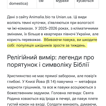
см
мурахи
кусається
domestica)
Дані з сайту Animalia.bio та Unian.ua. Ці види
воліють темні куточки, з’являються при вологості
чи їжі-комахах. У 2025–2026 роках, з кліматичними
змінами, їх більше в квартирах півночі України, але
користь переважає.
Вбиваючи павука, ви шкодите
собі: популяція шкідників зросте за тиждень.
Релігійний вимір: легенди про
порятунок і символіку Біблії
Християнство не має прямої заборони, але повір’я
глибокі. У Книзі Йова (8:14) павучина — метафора
марноти грішників, та все ж павуки асоціюються з
божественним задумом. Головна легенда: Свята
Родина ховається від Ірода в печері, де павук плете
густий кокон на вході. Солдати минають, думаючи,