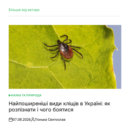
Більше від автора
НАУКА ТА ПРИРОДА
ОПУБЛІКУВАТИ
У
Найпоширеніші види кліщів в Україні: як
розпізнати і чого боятися
07.08.2026
Понька Святослав
Оприлюднено
Опубліковано