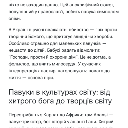
ніхто не заходив давно. Цей апокрифічний сюжет,
популярний у православ’ї, робить павука символом
опіки.
В Україні віруючі вважають: вбивство — гріх проти
творіння Божого, що притягує злидні чи хвороби.
Особливо страшно для маленьких павучків —
нещастя до дітей. Бабусі радять відмолити:
“Господи, прости й охорони дім”. Це не догма, а
фольклор, що вчить милосердя. У сучасних
інтерпретаціях пастирі наголошують: повага до
життя — основа віри.
Павуки в культурах світу: від
хитрого бога до творців світу
Перестрибніть з Карпат до Африки: там Anansi —
павук-трикстер, бог історій у ашанті Гани. Хитрий,