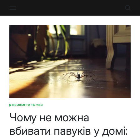
Перейти
до
вмісту
ПРИКМЕТИ ТА СНИ
ОПУБЛІКУВАТИ
У
Чому не можна
вбивати павуків у домі: