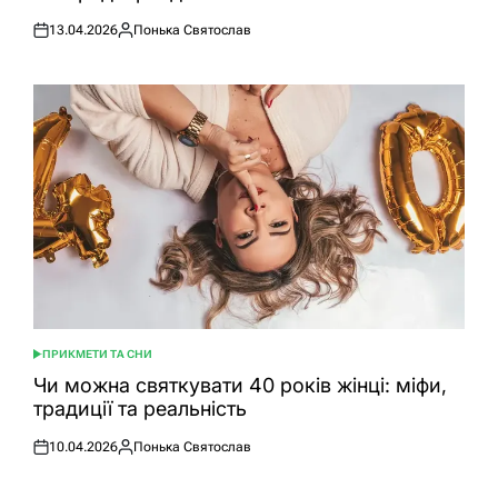
13.04.2026
Понька Святослав
Оприлюднено
Опубліковано
ПРИКМЕТИ ТА СНИ
ОПУБЛІКУВАТИ
У
Чи можна святкувати 40 років жінці: міфи,
традиції та реальність
10.04.2026
Понька Святослав
Оприлюднено
Опубліковано