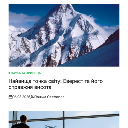
НАУКА ТА ПРИРОДА
ОПУБЛІКУВАТИ
У
Найвища точка світу: Еверест та його
справжня висота
06.08.2026
Понька Святослав
Оприлюднено
Опубліковано