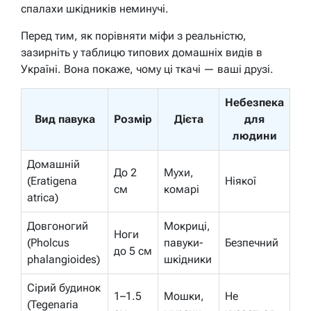
спалахи шкідників неминучі.
Перед тим, як порівняти міфи з реальністю,
зазирніть у таблицю типових домашніх видів в
Україні. Вона покаже, чому ці ткачі — ваші друзі.
Небезпека
Вид павука
Розмір
Дієта
для
людини
Домашній
До 2
Мухи,
(Eratigena
Ніякої
см
комарі
atrica)
Довгоногий
Мокриці,
Ноги
(Pholcus
павуки-
Безпечний
до 5 см
phalangioides)
шкідники
Сірий будинок
1–1.5
Мошки,
Не
(Tegenaria