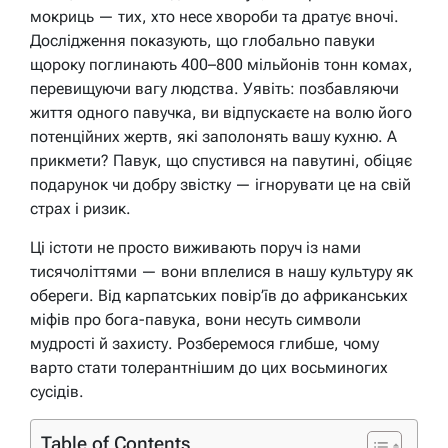
мокриць — тих, хто несе хвороби та дратує вночі.
Дослідження показують, що глобально павуки
щороку поглинають 400–800 мільйонів тонн комах,
перевищуючи вагу людства. Уявіть: позбавляючи
життя одного павучка, ви відпускаєте на волю його
потенційних жертв, які заполонять вашу кухню. А
прикмети? Павук, що спустився на павутині, обіцяє
подарунок чи добру звістку — ігнорувати це на свій
страх і ризик.
Ці істоти не просто виживають поруч із нами
тисячоліттями — вони вплелися в нашу культуру як
обереги. Від карпатських повір’їв до африканських
міфів про бога-павука, вони несуть символи
мудрості й захисту. Розберемося глибше, чому
варто стати толерантнішим до цих восьминогих
сусідів.
Table of Contents