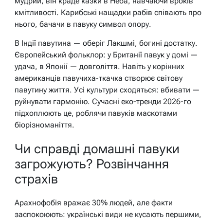
мудрий, він краде казки в Неба, навчаючи вроків
кмітливості. Карибські нащадки рабів співають про
нього, бачачи в павуку символ опору.
В Індії павутина — оберіг Лакшмі, богині достатку.
Європейський фольклор: у Британії павук у домі —
удача, в Японії — довголіття. Навіть у корінних
американців павучиха-ткачка створює світову
павутину життя. Усі культури сходяться: вбивати —
руйнувати гармонію. Сучасні еко-тренди 2026-го
підхоплюють це, роблячи павуків маскотами
біорізноманіття.
Чи справді домашні павуки
загрожують? Розвінчання
страхів
Арахнофобія вражає 30% людей, але факти
заспокоюють: українські види не кусають першими,