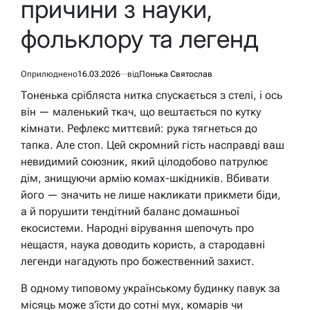
причини з науки,
фольклору та легенд
Оприлюднено
16.03.2026
від
Понька Святослав
Тоненька срібляста нитка спускається з стелі, і ось
він — маленький ткач, що вештається по кутку
кімнати. Рефлекс миттєвий: рука тягнеться до
тапка. Але стоп. Цей скромний гість насправді ваш
невидимий союзник, який цілодобово патрулює
дім, знищуючи армію комах-шкідників. Вбивати
його — значить не лише накликати прикмети біди,
а й порушити тендітний баланс домашньої
екосистеми. Народні вірування шепочуть про
нещастя, наука доводить користь, а стародавні
легенди нагадують про божественний захист.
В одному типовому українському будинку павук за
місяць може з’їсти до сотні мух, комарів чи