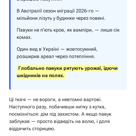
В Австралії сезон міграції 2026-го —
мільйони лізуть у будинки через повені.
Павуки не п’ють кров, як вампіри, — лише сік
комах.
Один вид в Україні — жовтосумний,
розширив ареал через потепління.
Глобально павуки рятують урожаї, їдючи
шкідників на полях.
Ці ткачі — не вороги, а невтомні вартові.
Наступного разу, побачивши нитку з кутка,
посміхніться: дім під захистом. А якщо павук
заблукав — просто відведіть на волю, і доля
віддячить сторицею.