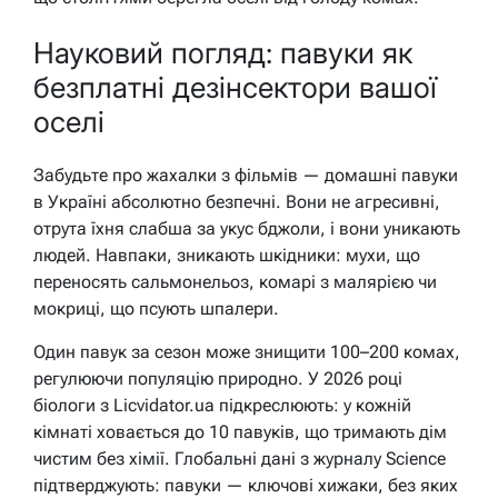
Науковий погляд: павуки як
безплатні дезінсектори вашої
оселі
Забудьте про жахалки з фільмів — домашні павуки
в Україні абсолютно безпечні. Вони не агресивні,
отрута їхня слабша за укус бджоли, і вони уникають
людей. Навпаки, зникають шкідники: мухи, що
переносять сальмонельоз, комарі з малярією чи
мокриці, що псують шпалери.
Один павук за сезон може знищити 100–200 комах,
регулюючи популяцію природно. У 2026 році
біологи з Licvidator.ua підкреслюють: у кожній
кімнаті ховається до 10 павуків, що тримають дім
чистим без хімії. Глобальні дані з журналу Science
підтверджують: павуки — ключові хижаки, без яких