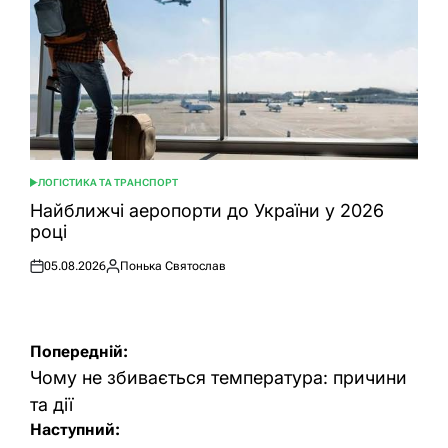
ЛОГІСТИКА ТА ТРАНСПОРТ
ОПУБЛІКУВАТИ
У
Найближчі аеропорти до України у 2026
році
05.08.2026
Понька Святослав
Оприлюднено
Опубліковано
Навігація
Попередній:
записів
Чому не збивається температура: причини
та дії
Наступний: