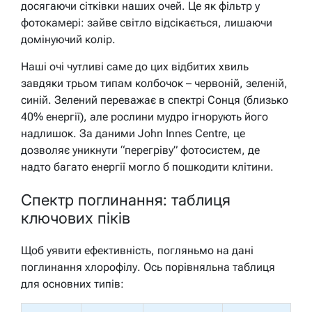
досягаючи сітківки наших очей. Це як фільтр у
фотокамері: зайве світло відсікається, лишаючи
домінуючий колір.
Наші очі чутливі саме до цих відбитих хвиль
завдяки трьом типам колбочок – червоній, зеленій,
синій. Зелений переважає в спектрі Сонця (близько
40% енергії), але рослини мудро ігнорують його
надлишок. За даними John Innes Centre, це
дозволяє уникнути “перегріву” фотосистем, де
надто багато енергії могло б пошкодити клітини.
Спектр поглинання: таблиця
ключових піків
Щоб уявити ефективність, погляньмо на дані
поглинання хлорофілу. Ось порівняльна таблиця
для основних типів: