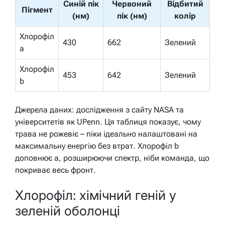
Синій пік
Червоний
Відбитий
Пігмент
(нм)
пік (нм)
колір
Хлорофіл
430
662
Зелений
a
Хлорофіл
453
642
Зелений
b
Джерела даних: дослідження з сайту NASA та
університетів як UPenn. Ця таблиця показує, чому
трава не рожевіє – піки ідеально налаштовані на
максимальну енергію без втрат. Хлорофіл b
доповнює a, розширюючи спектр, ніби команда, що
покриває весь фронт.
Хлорофіл: хімічний геній у
зеленій оболонці