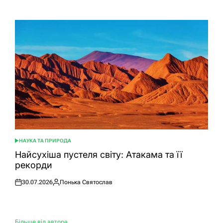
НАУКА ТА ПРИРОДА
ОПУБЛІКУВАТИ
У
Найсухіша пустеля світу: Атакама та її
рекорди
30.07.2026
Понька Святослав
Оприлюднено
Опубліковано
Більше від автора