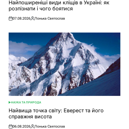
У
Найпоширеніші види кліщів в Україні: як
розпізнати і чого боятися
07.08.2026
Понька Святослав
Оприлюднено
Опубліковано
НАУКА ТА ПРИРОДА
ОПУБЛІКУВАТИ
У
Найвища точка світу: Еверест та його
справжня висота
06.08.2026
Понька Святослав
Оприлюднено
Опубліковано