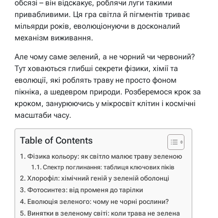
обсязі – він відскакує, роблячи луги такими
привабливими. Ця гра світла й пігментів триває
мільярди років, еволюціонуючи в досконалий
механізм виживання.
Але чому саме зелений, а не чорний чи червоний?
Тут ховаються глибші секрети фізики, хімії та
еволюції, які роблять траву не просто фоном
пікніка, а шедевром природи. Розберемося крок за
кроком, занурюючись у мікросвіт клітин і космічні
масштаби часу.
Table of Contents
Фізика кольору: як світло малює траву зеленою
Спектр поглинання: таблиця ключових піків
Хлорофіл: хімічний геній у зеленій оболонці
Фотосинтез: від променя до тарілки
Еволюція зеленого: чому не чорні рослини?
Винятки в зеленому світі: коли трава не зелена