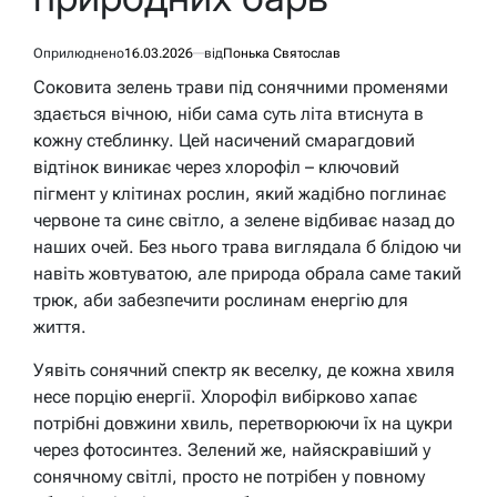
Оприлюднено
16.03.2026
від
Понька Святослав
Соковита зелень трави під сонячними променями
здається вічною, ніби сама суть літа втиснута в
кожну стеблинку. Цей насичений смарагдовий
відтінок виникає через хлорофіл – ключовий
пігмент у клітинах рослин, який жадібно поглинає
червоне та синє світло, а зелене відбиває назад до
наших очей. Без нього трава виглядала б блідою чи
навіть жовтуватою, але природа обрала саме такий
трюк, аби забезпечити рослинам енергію для
життя.
Уявіть сонячний спектр як веселку, де кожна хвиля
несе порцію енергії. Хлорофіл вибірково хапає
потрібні довжини хвиль, перетворюючи їх на цукри
через фотосинтез. Зелений же, найяскравіший у
сонячному світлі, просто не потрібен у повному