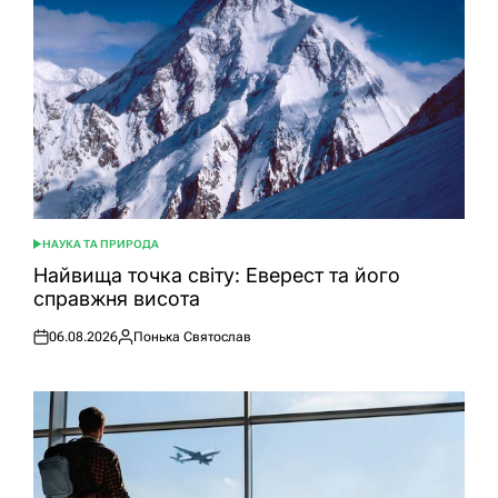
НАУКА ТА ПРИРОДА
ОПУБЛІКУВАТИ
У
Найвища точка світу: Еверест та його
справжня висота
06.08.2026
Понька Святослав
Оприлюднено
Опубліковано