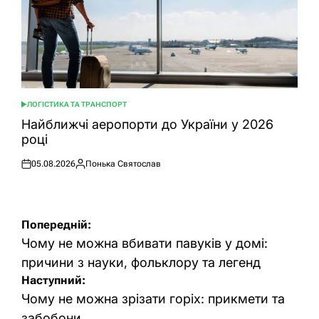
ЛОГІСТИКА ТА ТРАНСПОРТ
ОПУБЛІКУВАТИ
У
Найближчі аеропорти до України у 2026
році
05.08.2026
Понька Святослав
Оприлюднено
Опубліковано
Навігація
Попередній:
записів
Чому не можна вбивати павуків у домі:
причини з науки, фольклору та легенд
Наступний:
Чому не можна зрізати горіх: прикмети та
забобони