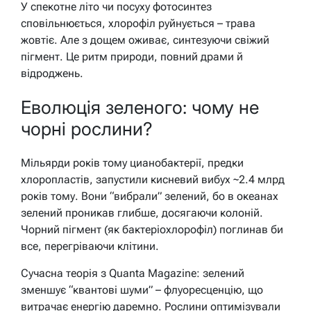
У спекотне літо чи посуху фотосинтез
сповільнюється, хлорофіл руйнується – трава
жовтіє. Але з дощем оживає, синтезуючи свіжий
пігмент. Це ритм природи, повний драми й
відроджень.
Еволюція зеленого: чому не
чорні рослини?
Мільярди років тому цианобактерії, предки
хлоропластів, запустили кисневий вибух ~2.4 млрд
років тому. Вони “вибрали” зелений, бо в океанах
зелений проникав глибше, досягаючи колоній.
Чорний пігмент (як бактеріохлорофіл) поглинав би
все, перегріваючи клітини.
Сучасна теорія з Quanta Magazine: зелений
зменшує “квантові шуми” – флуоресценцію, що
витрачає енергію даремно. Рослини оптимізували