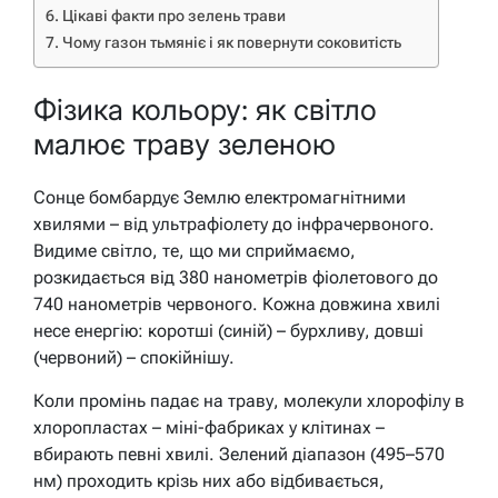
Цікаві факти про зелень трави
Чому газон тьмяніє і як повернути соковитість
Фізика кольору: як світло
малює траву зеленою
Сонце бомбардує Землю електромагнітними
хвилями – від ультрафіолету до інфрачервоного.
Видиме світло, те, що ми сприймаємо,
розкидається від 380 нанометрів фіолетового до
740 нанометрів червоного. Кожна довжина хвилі
несе енергію: коротші (синій) – бурхливу, довші
(червоний) – спокійнішу.
Коли промінь падає на траву, молекули хлорофілу в
хлоропластах – міні-фабриках у клітинах –
вбирають певні хвилі. Зелений діапазон (495–570
нм) проходить крізь них або відбивається,