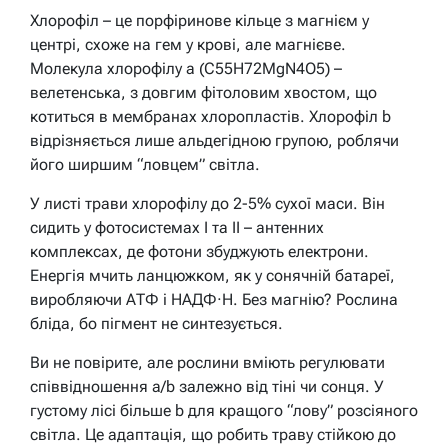
Хлорофіл – це порфіринове кільце з магнієм у
центрі, схоже на гем у крові, але магнієве.
Молекула хлорофілу a (C55H72MgN4O5) –
велетенська, з довгим фітоловим хвостом, що
котиться в мембранах хлоропластів. Хлорофіл b
відрізняється лише альдегідною групою, роблячи
його ширшим “ловцем” світла.
У листі трави хлорофілу до 2-5% сухої маси. Він
сидить у фотосистемах I та II – антенних
комплексах, де фотони збуджують електрони.
Енергія мчить ланцюжком, як у сонячній батареї,
виробляючи АТФ і НАДФ·Н. Без магнію? Рослина
бліда, бо пігмент не синтезується.
Ви не повірите, але рослини вміють регулювати
співвідношення a/b залежно від тіні чи сонця. У
густому лісі більше b для кращого “лову” розсіяного
світла. Це адаптація, що робить траву стійкою до