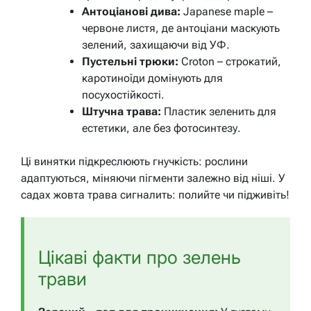
Антоціанові дива:
Japanese maple –
червоне листя, де антоціани маскують
зелений, захищаючи від УФ.
Пустельні трюки:
Croton – строкатий,
каротиноїди домінують для
посухостійкості.
Штучна трава:
Пластик зеленить для
естетики, але без фотосинтезу.
Ці винятки підкреслюють гнучкість: рослини
адаптуються, міняючи пігменти залежно від ніші. У
садах жовта трава сигналить: полийте чи підживіть!
Цікаві факти про зелень
трави