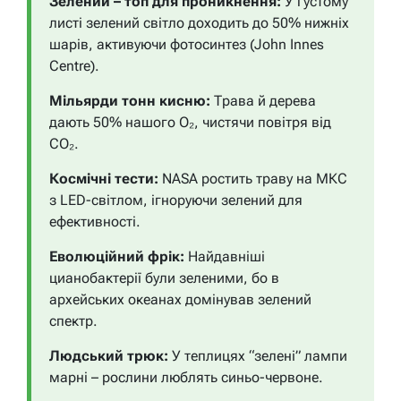
Зелений – топ для проникнення:
У густому
листі зелений світло доходить до 50% нижніх
шарів, активуючи фотосинтез (John Innes
Centre).
Мільярди тонн кисню:
Трава й дерева
дають 50% нашого O₂, чистячи повітря від
CO₂.
Космічні тести:
NASA ростить траву на МКС
з LED-світлом, ігноруючи зелений для
ефективності.
Еволюційний фрік:
Найдавніші
цианобактерії були зеленими, бо в
архейських океанах домінував зелений
спектр.
Людський трюк:
У теплицях “зелені” лампи
марні – рослини люблять синьо-червоне.