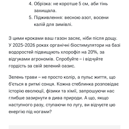
Обрізка: не коротше 5 см, аби тінь
захищала.
Підживлення: весною азот, восени
калій для зимівлі.
З цими кроками ваш газон засяє, ніби після дощу.
У 2025-2026 роках органічні біостимулятори на базі
водоростей підвищують хлорофіл на 20%, за
відгуками агрономів. Спробуйте – і відчуйте
гордість за свій зелений оазис.
Зелень трави – не просто колір, а пульс життя, що
б’ється в ритмі сонця. Кожна стеблинка розповідає
історію еволюції, фізики та хімії, запрошуючи нас
глибше зазирнути в дива природи. А що, якщо
наступного разу, ступаючи по лугу, ви відчуєте цю
енергію під ногами?