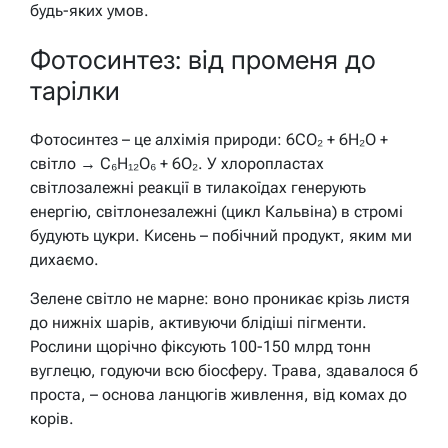
будь-яких умов.
Фотосинтез: від променя до
тарілки
Фотосинтез – це алхімія природи: 6CO₂ + 6H₂O +
світло → C₆H₁₂O₆ + 6O₂. У хлоропластах
світлозалежні реакції в тилакоїдах генерують
енергію, світлонезалежні (цикл Кальвіна) в стромі
будують цукри. Кисень – побічний продукт, яким ми
дихаємо.
Зелене світло не марне: воно проникає крізь листя
до нижніх шарів, активуючи блідіші пігменти.
Рослини щорічно фіксують 100-150 млрд тонн
вуглецю, годуючи всю біосферу. Трава, здавалося б
проста, – основа ланцюгів живлення, від комах до
корів.