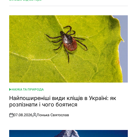
НАУКА ТА ПРИРОДА
ОПУБЛІКУВАТИ
У
Найпоширеніші види кліщів в Україні: як
розпізнати і чого боятися
07.08.2026
Понька Святослав
Оприлюднено
Опубліковано