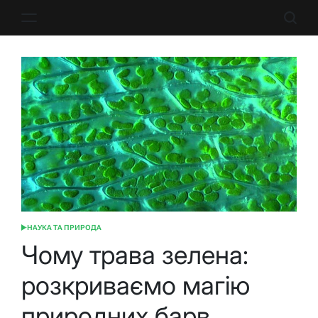
Перейти
до
вмісту
НАУКА ТА ПРИРОДА
ОПУБЛІКУВАТИ
У
Чому трава зелена:
розкриваємо магію
природних барв