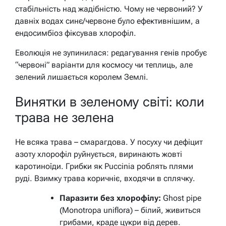
стабільність над жадібністю. Чому не червоний? У
давніх водах синє/червоне було ефективнішим, а
ендосимбіоз фіксував хлорофіл.
Еволюція не зупинилася: редагування генів пробує
“червоні” варіанти для космосу чи теплиць, але
зелений лишається королем Землі.
Винятки в зеленому світі: коли
трава не зелена
Не всяка трава – смарагдова. У посуху чи дефіцит
азоту хлорофіл руйнується, виринають жовті
каротиноїди. Грибки як Puccinia роблять плями
руді. Взимку трава коричніє, входячи в сплячку.
Паразити без хлорофілу:
Ghost pipe
(Monotropa uniflora) – білий, живиться
грибами, краде цукри від дерев.