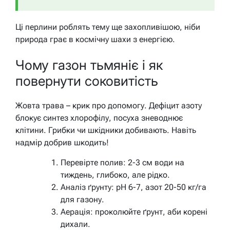
Ці перлини роблять тему ще захопливішою, ніби
природа грає в космічну шахи з енергією.
Чому газон тьмяніє і як
повернути соковитість
Жовта трава – крик про допомогу. Дефіцит азоту
блокує синтез хлорофілу, посуха зневоднює
клітини. Грибки чи шкідники добивають. Навіть
надмір добрив шкодить!
Перевірте полив: 2-3 см води на
тиждень, глибоко, але рідко.
Аналіз ґрунту: pH 6-7, азот 20-50 кг/га
для газону.
Аерація: проколюйте ґрунт, аби корені
дихали.