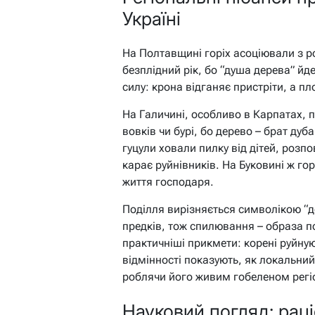
Україні
На Полтавщині горіх асоціювали з р
безплідний рік, бо “душа дерева” йд
силу: крона відганяє пристріти, а п
На Галичині, особливо в Карпатах, по
вовків чи бурі, бо дерево – брат дуб
гуцули ховали пилку від дітей, розпо
карає руйнівників. На Буковині ж го
життя господаря.
Поділля вирізняється символікою “д
предків, тож спилювання – образа по
практичніші прикмети: корені руйнуют
відмінності показують, як локальни
роблячи його живим гобеленом регіо
Науковий погляд: рац