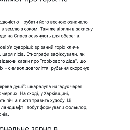
одючістю – рубати його весною означало
е в землю з соком. Там же вірили в захисну
лоди на Спаса освячують для оберегів.
вір’я суворіші: зрізаний горіх кличе
а, царя лісів. Етнографи зафіксували, як
відаючи казки про “горіхового діда”, що
ріх – символ довголіття, рубання скорочує
ерева душі”: шкаралупа нагадує череп
мерлих. На сході, у Харківщині,
ь піч, а листя травить худобу. Ці
й ландшафт і побут формували фольклор,
нів.
іональне зерно в