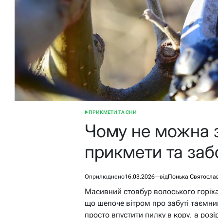
ПРИКМЕТИ ТА СНИ
ОПУБЛІКУВАТИ
У
Чому не можна зр
прикмети та за
Оприлюднено
16.03.2026
від
Понька Святосла
Масивний стовбур волоського горіха 
що шепоче вітром про забуті таємниц
просто впустити пилку в кору, а ро