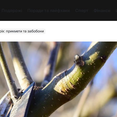
Подорожі
Поради та лайфхаки
Спорт
Фінанси
ріх: прикмети та забобони