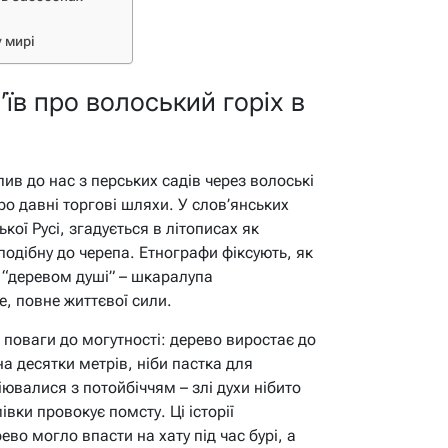
у мирі
’їв про волоський горіх в
лив до нас з перських садів через волоські
ро давні торгові шляхи. У слов’янських
кої Русі, згадується в літописах як
 подібну до черепа. Етнографи фіксують, як
и “деревом душі” – шкаралупа
е, повне життєвої сили.
поваги до могутності: дерево виростає до
на десятки метрів, ніби пастка для
іювалися з потойбіччям – злі духи нібито
вки провокує помсту. Ці історії
во могло впасти на хату під час бурі, а