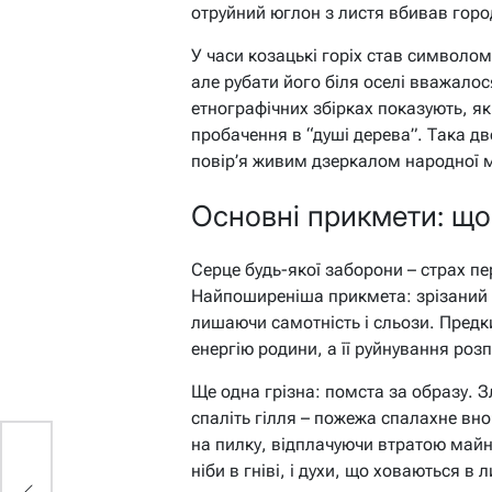
отруйний юглон з листя вбивав город
У часи козацькі горіх став символом
але рубати його біля оселі вважало
етнографічних збірках показують, я
пробачення в “душі дерева”. Така дв
повір’я живим дзеркалом народної м
Основні прикмети: що
Серце будь-якої заборони – страх пер
Найпоширеніша прикмета: зрізаний б
лишаючи самотність і сльози. Предк
енергію родини, а її руйнування розп
Ще одна грізна: помста за образу. Зл
спаліть гілля – пожежа спалахне вноч
на пилку, відплачуючи втратою майна
ніби в гніві, і духи, що ховаються в 