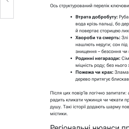
Ось структурований перелік ключов
Втрата добробуту:
Рубан
вода крізь пальці, бо де
й повертає сторицею ли
Хвороби та смерть:
Злі
нашлють недуги; сон під
знищення – безсоння чи 
Родинні негаразди:
Сім
міцність роду; без нього
Пожежа чи крах:
Зламан
дерево притягує блиска
Після цих повір’їв логічно запитати
радить кликати чужинця чи чекати пр
душу. Такі історії додають шарму п
містики.
Регіональні нюанси пр