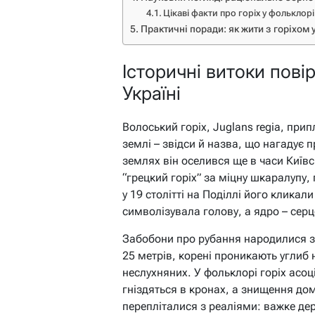
Цікаві факти про горіх у фольклорі
Практичні поради: як жити з горіхом 
Історичні витоки повір
Україні
Волоський горіх, Juglans regia, прип
землі – звідси й назва, що нагадує п
землях він оселився ще в часи Київсь
“грецкий горіх” за міцну шкаралупу,
у 19 столітті на Поділлі його кликал
символізувала голову, а ядро – серц
Забобони про рубання народилися з 
25 метрів, корені проникають углиб 
неслухняних. У фольклорі горіх асоц
гніздяться в кронах, а знищення домі
перепліталися з реаліями: важке дере