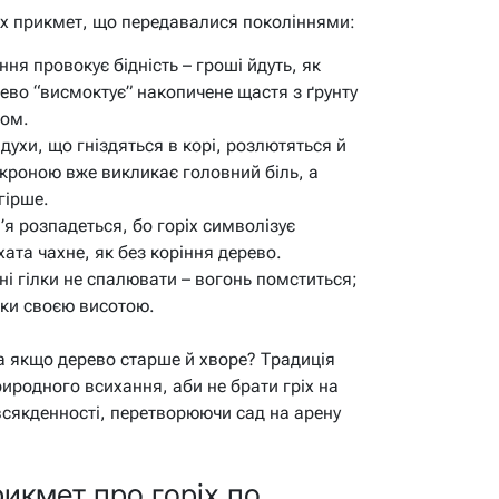
их прикмет, що передавалися поколіннями:
ня провокує бідність – гроші йдуть, як
рево “висмоктує” накопичене щастя з ґрунту
хом.
 духи, що гніздяться в корі, розлютяться й
 кроною вже викликає головний біль, а
гірше.
’я розпадеться, бо горіх символізує
 хата чахне, як без коріння дерево.
і гілки не спалювати – вогонь помститься;
вки своєю висотою.
: а якщо дерево старше й хворе? Традиція
иродного всихання, аби не брати гріх на
овсякденності, перетворюючи сад на арену
икмет про горіх по