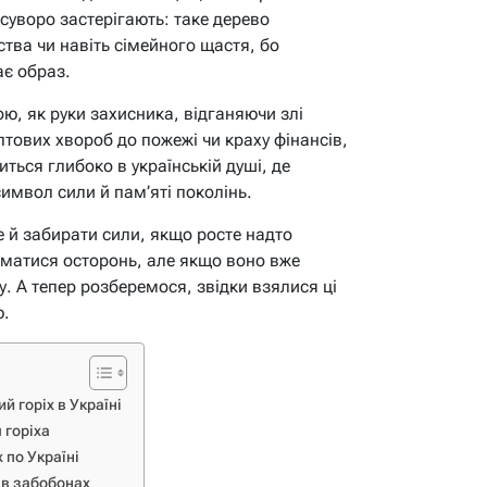
суворо застерігають: таке дерево
тва чи навіть сімейного щастя, бо
ає образ.
ою, як руки захисника, відганяючи злі
аптових хвороб до пожежі чи краху фінансів,
иться глибоко в українській душі, де
имвол сили й пам’яті поколінь.
е й забирати сили, якщо росте надто
иматися осторонь, але якщо воно вже
у. А тепер розберемося, звідки взялися ці
ю.
ий горіх в Україні
 горіха
 по Україні
 в забобонах