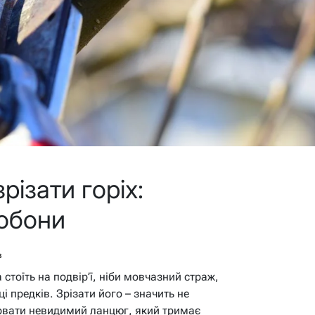
ізати горіх:
бобони
в
стоїть на подвір’ї, ніби мовчазний страж,
і предків. Зрізати його – значить не
зірвати невидимий ланцюг, який тримає