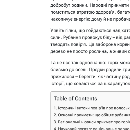
добробут родини. Народні прикмети 
помститься втратою здоров’я, багатс
накопичує енергію дому й не пробач
Уявіть гілки, що гойдаються над хат
сили. Рубання провокує біду – від р
твердять повір’я. Ця заборона корен
дерево не просто рослина, а живий с
Та не все так однозначно: горіх мож
близько до оселі. Предки радили тр
прижилося – берегти, як частину род
історії, що ховаються за шкаралупо
Table of Contents
Історичні витоки повір’їв про волоськ
Основні прикмети: що обіцяє рубання
Регіональні нюанси прикмет про горіх
Науковий погляд: раціональне зерно