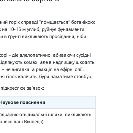
ий горіх справді “помщається” ботанікою:
 на 10-15 м углиб, руйнує фундаменти
и в ґрунті викликають просідання, ніби
корі – діє алелопатично, вбиваючи сусідні
 відлякують комах, але в надлишку шкодять
 – не вигадка, а реакція на ефірні олії.
ня гілок калічить, буря ламатиме стовбур.
 підкреслює зв’язок:
Наукове пояснення
подразнюють дихальні шляхи, викликають
нічні дані Вікіпедії).