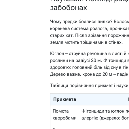
забобонах
Чому предки боялися пилки? Волоськ
коренева система розлога, проникає
старих хат. Після зрізання порожнин
земля мстить тріщинами в стінах.
Юглон – отруйна речовина в листі й 
рослини на радіусі 20 м. Фітонциди
здоров’ю: головний біль від сну в тіні
Дерево важке, крона до 20 м – падін
Таблиця порівняння прикмет і науки
Прикмета
Помста
Фітонциди та юглон 
хворобами
алергію (джерело: бота