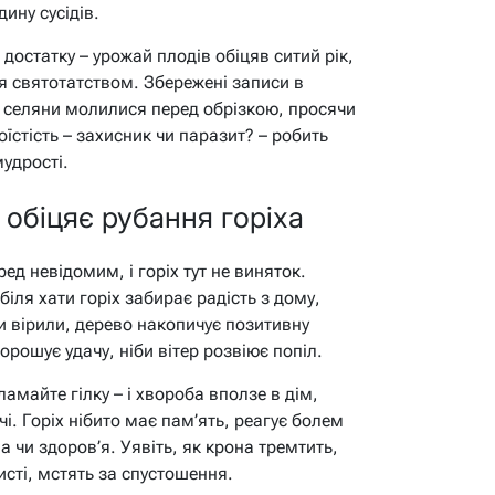
ину сусідів.
 достатку – урожай плодів обіцяв ситий рік,
ся святотатством. Збережені записи в
к селяни молилися перед обрізкою, просячи
оїстість – захисник чи паразит? – робить
удрості.
 обіцяє рубання горіха
ед невідомим, і горіх тут не виняток.
іля хати горіх забирає радість з дому,
и вірили, дерево накопичує позитивну
орошує удачу, ніби вітер розвіює попіл.
амайте гілку – і хвороба вползе в дім,
і. Горіх нібито має пам’ять, реагує болем
 чи здоров’я. Уявіть, як крона тремтить,
листі, мстять за спустошення.