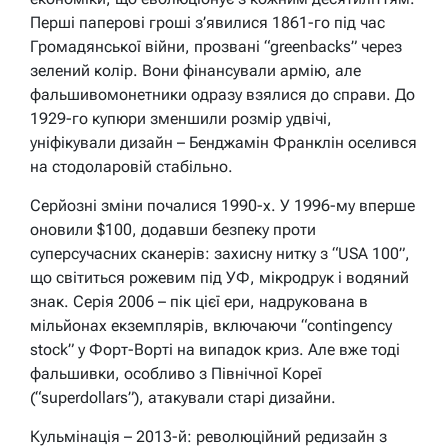
Перші паперові гроші з’явилися 1861-го під час
Громадянської війни, прозвані “greenbacks” через
зелений колір. Вони фінансували армію, але
фальшивомонетники одразу взялися до справи. До
1929-го купюри зменшили розмір удвічі,
уніфікували дизайн – Бенджамін Франклін оселився
на стодоларовій стабільно.
Серйозні зміни почалися 1990-х. У 1996-му вперше
оновили $100, додавши безпеку проти
суперсучасних сканерів: захисну нитку з “USA 100”,
що світиться рожевим під УФ, мікродрук і водяний
знак. Серія 2006 – пік цієї ери, надрукована в
мільйонах екземплярів, включаючи “contingency
stock” у Форт-Ворті на випадок криз. Але вже тоді
фальшивки, особливо з Північної Кореї
(“superdollars”), атакували старі дизайни.
Кульмінація – 2013-й: революційний редизайн з