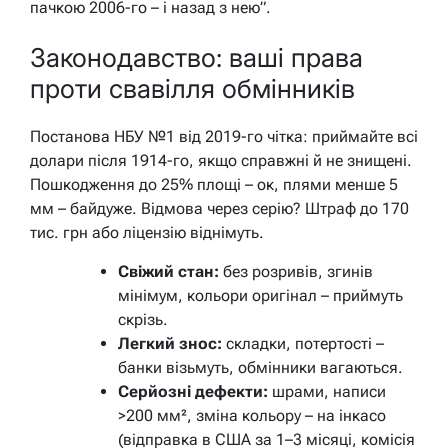
пачкою 2006-го – і назад з нею”.
Законодавство: ваші права
проти свавілля обмінників
Постановa НБУ №1 від 2019-го чітка: приймайте всі
долари після 1914-го, якщо справжні й не знищені.
Пошкодження до 25% площі – ок, плями менше 5
мм – байдуже. Відмова через серію? Штраф до 170
тис. грн або ліцензію віднімуть.
Свіжий стан:
без розривів, згинів
мінімум, кольори оригінал – приймуть
скрізь.
Легкий знос:
складки, потертості –
банки візьмуть, обмінники вагаються.
Серйозні дефекти:
шрами, написи
>200 мм², зміна кольору – на інкасо
(відправка в США за 1–3 місяці, комісія