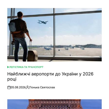
ЛОГІСТИКА ТА ТРАНСПОРТ
ОПУБЛІКУВАТИ
У
Найближчі аеропорти до України у 2026
році
05.08.2026
Понька Святослав
Оприлюднено
Опубліковано