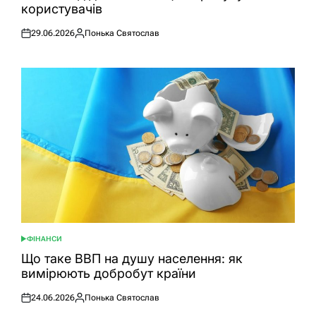
користувачів
29.06.2026
Понька Святослав
Оприлюднено
Опубліковано
ФІНАНСИ
ОПУБЛІКУВАТИ
У
Що таке ВВП на душу населення: як
вимірюють добробут країни
24.06.2026
Понька Святослав
Оприлюднено
Опубліковано