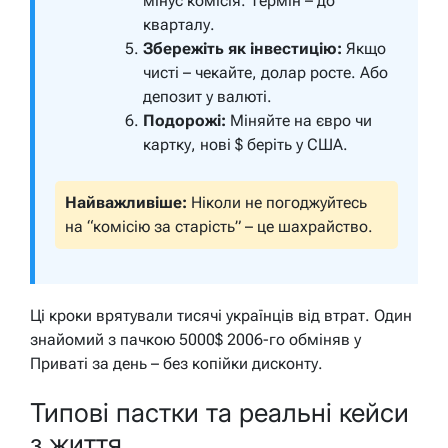
мінус комісія. Термін – до
кварталу.
Збережіть як інвестицію:
Якщо
чисті – чекайте, долар росте. Або
депозит у валюті.
Подорожі:
Міняйте на євро чи
картку, нові $ беріть у США.
Найважливіше:
Ніколи не погоджуйтесь
на “комісію за старість” – це шахрайство.
Ці кроки врятували тисячі українців від втрат. Один
знайомий з пачкою 5000$ 2006-го обміняв у
Приваті за день – без копійки дисконту.
Типові пастки та реальні кейси
з життя