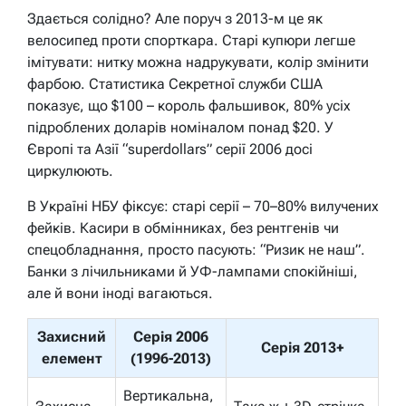
Здається солідно? Але поруч з 2013-м це як
велосипед проти спорткара. Старі купюри легше
імітувати: нитку можна надрукувати, колір змінити
фарбою. Статистика Секретної служби США
показує, що $100 – король фальшивок, 80% усіх
підроблених доларів номіналом понад $20. У
Європі та Азії “superdollars” серії 2006 досі
циркулюють.
В Україні НБУ фіксує: старі серії – 70–80% вилучених
фейків. Касири в обмінниках, без рентгенів чи
спецобладнання, просто пасують: “Ризик не наш”.
Банки з лічильниками й УФ-лампами спокійніші,
але й вони іноді вагаються.
Захисний
Серія 2006
Серія 2013+
елемент
(1996-2013)
Вертикальна,