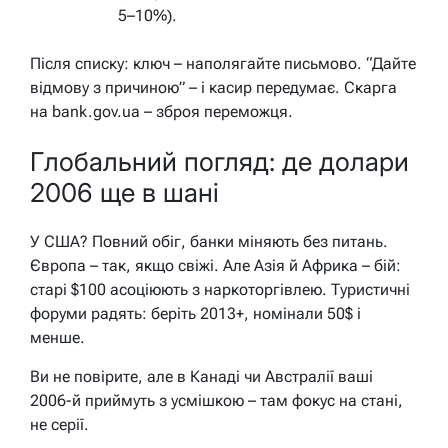
5–10%).
Після списку: ключ – наполягайте письмово. “Дайте
відмову з причиною” – і касир передумає. Скарга
на bank.gov.ua – зброя переможця.
Глобальний погляд: де долари
2006 ще в шані
У США? Повний обіг, банки міняють без питань.
Європа – так, якщо свіжі. Але Азія й Африка – бій:
старі $100 асоціюють з наркоторгівлею. Туристичні
форуми радять: беріть 2013+, номінали 50$ і
менше.
Ви не повірите, але в Канаді чи Австралії ваші
2006-й приймуть з усмішкою – там фокус на стані,
не серії.