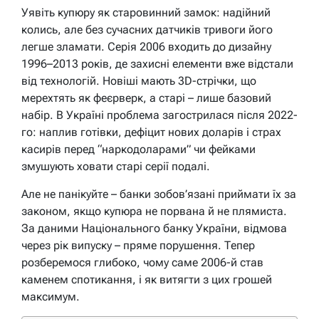
Уявіть купюру як старовинний замок: надійний
колись, але без сучасних датчиків тривоги його
легше зламати. Серія 2006 входить до дизайну
1996–2013 років, де захисні елементи вже відстали
від технологій. Новіші мають 3D-стрічки, що
мерехтять як феєрверк, а старі – лише базовий
набір. В Україні проблема загострилася після 2022-
го: наплив готівки, дефіцит нових доларів і страх
касирів перед “наркодоларами” чи фейками
змушують ховати старі серії подалі.
Але не панікуйте – банки зобов’язані приймати їх за
законом, якщо купюра не порвана й не плямиста.
За даними Національного банку України, відмова
через рік випуску – пряме порушення. Тепер
розберемося глибоко, чому саме 2006-й став
каменем спотикання, і як витягти з цих грошей
максимум.