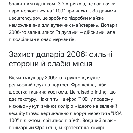
блакитним відтінком, 3D-стрічкою, де дзвіночки
перетворюються на “100” при нахилі. За даними
uscurrency.gov, це зробило підробки майже
неможливими для вуличних майстерень. Долари
2006-го залишилися “дідусями” – дійсними, але
підозрілими в очах мерчантів.
Захист доларів 2006: сильні
сторони й слабкі місця
Візьміть купюру 2006-го в руки – відчуйте
рельєфний друк на портреті Франкліна, ніби
шорстка тканина костюма. Це raised printing, що
дає текстуру. Нахиліть – цифра “100” у правому
нижньому куті змінює колір з мідного на зелений,
security thread вертикально ліворуч мерехтить “USA
100” під кутом, світиться під УФ. Водяний знак –
примарний Франклін, мікротекст на комірці.