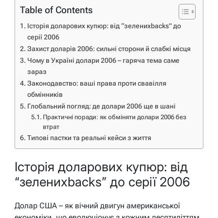
Table of Contents
Історія доларових купюр: від “зеленихbacks” до
серії 2006
Захист доларів 2006: сильні сторони й слабкі місця
Чому в Україні долари 2006 – гаряча тема саме
зараз
Законодавство: ваші права проти свавілля
обмінників
Глобальний погляд: де долари 2006 ще в шані
Практичні поради: як обміняти долари 2006 без
втрат
Типові пастки та реальні кейси з життя
Історія доларових купюр: від
“зеленихbacks” до серії 2006
Долар США – як вічний двигун американської
економіки, що еволюціонує з кожним десятиліттям.