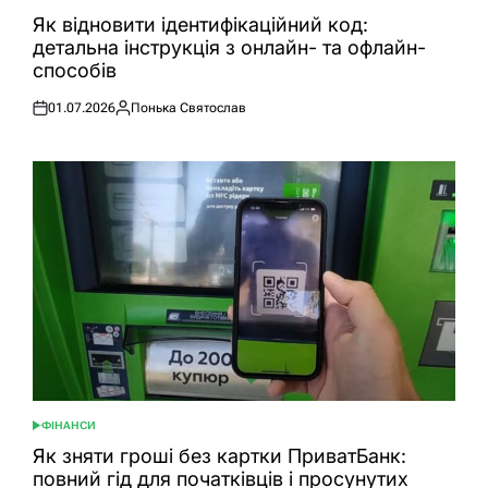
ОПУБЛІКУВАТИ
У
Як відновити ідентифікаційний код:
детальна інструкція з онлайн- та офлайн-
способів
01.07.2026
Понька Святослав
Оприлюднено
Опубліковано
ФІНАНСИ
ОПУБЛІКУВАТИ
У
Як зняти гроші без картки ПриватБанк:
повний гід для початківців і просунутих