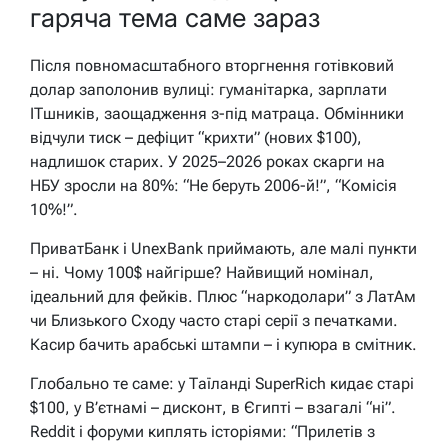
гаряча тема саме зараз
Після повномасштабного вторгнення готівковий
долар заполонив вулиці: гуманітарка, зарплати
ITшників, заощадження з-під матраца. Обмінники
відчули тиск – дефіцит “крихти” (нових $100),
надлишок старих. У 2025–2026 роках скарги на
НБУ зросли на 80%: “Не беруть 2006-й!”, “Комісія
10%!”.
ПриватБанк і UnexBank приймають, але малі пункти
– ні. Чому 100$ найгірше? Найвищий номінал,
ідеальний для фейків. Плюс “наркодолари” з ЛатАм
чи Близького Сходу часто старі серії з печатками.
Касир бачить арабські штампи – і купюра в смітник.
Глобально те саме: у Таїланді SuperRich кидає старі
$100, у В’єтнамі – дисконт, в Єгипті – взагалі “ні”.
Reddit і форуми киплять історіями: “Прилетів з