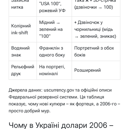
Захисна
Така ж + 3D-стрічка
“USA 100”,
нитка
(дзвіночки → 100)
рожевий УФ
Мідний →
+ Дзвіночок у
Колірний
зелений на
чорнильниці (мідь
ink-shift
“100”
→ зелений, зникає)
Водяний
Франклін з
Портретний з обох
знак
одного боку
боків
Рельєфний
На портреті,
Розширений
друк
номіналі
Джерела даних: uscurrency.gov та офіційні описи
Федеральної резервної системи. Ця таблиця
показує, чому нові купюри – як фортеця, а 2006-го –
просто добрий мур.
Чому в Україні долари 2006 –