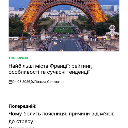
ПОДОРОЖІ
ОПУБЛІКУВАТИ
У
Найбільші міста Франції: рейтинг,
особливості та сучасні тенденції
04.08.2026
Понька Святослав
Оприлюднено
Опубліковано
Навігація
Попередній:
записів
Чому болить поясниця: причини від м’язів
до стресу