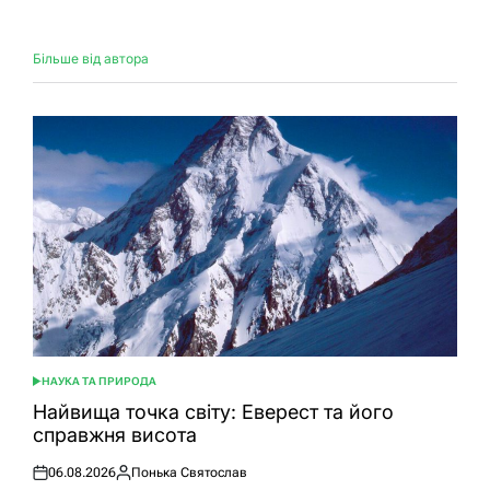
Більше від автора
НАУКА ТА ПРИРОДА
ОПУБЛІКУВАТИ
У
Найвища точка світу: Еверест та його
справжня висота
06.08.2026
Понька Святослав
Оприлюднено
Опубліковано