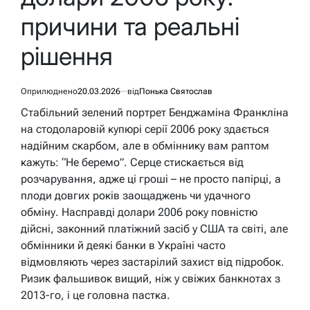
причини та реальні
рішення
Оприлюднено
20.03.2026
від
Понька Святослав
Стабільний зелений портрет Бенджаміна Франкліна
на стодоларовій купюрі серії 2006 року здається
надійним скарбом, але в обміннику вам раптом
кажуть: “Не беремо”. Серце стискається від
розчарування, адже ці гроші – не просто папірці, а
плоди довгих років заощаджень чи удачного
обміну. Насправді долари 2006 року повністю
дійсні, законний платіжний засіб у США та світі, але
обмінники й деякі банки в Україні часто
відмовляють через застарілий захист від підробок.
Ризик фальшивок вищий, ніж у свіжих банкнотах з
2013-го, і це головна пастка.