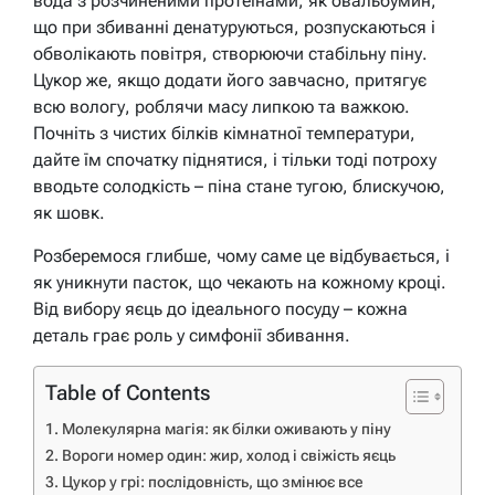
вода з розчиненими протеїнами, як овальбумин,
що при збиванні денатуруються, розпускаються і
обволікають повітря, створюючи стабільну піну.
Цукор же, якщо додати його завчасно, притягує
всю вологу, роблячи масу липкою та важкою.
Почніть з чистих білків кімнатної температури,
дайте їм спочатку піднятися, і тільки тоді потроху
вводьте солодкість – піна стане тугою, блискучою,
як шовк.
Розберемося глибше, чому саме це відбувається, і
як уникнути пасток, що чекають на кожному кроці.
Від вибору яєць до ідеального посуду – кожна
деталь грає роль у симфонії збивання.
Table of Contents
Молекулярна магія: як білки оживають у піну
Вороги номер один: жир, холод і свіжість яєць
Цукор у грі: послідовність, що змінює все