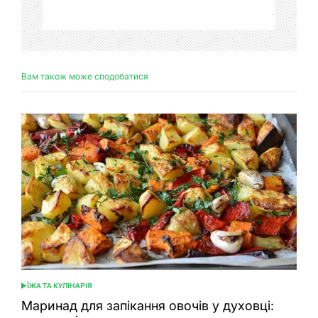
Вам також може сподобатися
ЇЖА ТА КУЛІНАРІЯ
ОПУБЛІКУВАТИ
У
Маринад для запікання овочів у духовці: