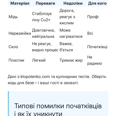
Матеріал
Переваги
Недоліки
Для кого
Дорога,
Стабілізує
Мідь
реагує з
Профі
піну Cu2+
кислим
Довговічна,
Може
Нержавійка
Всі
нейтральна
нагріватися
Не реагує,
Важке,
Скло
Початківці
видно процес
б’ється
Не
Пластик
Легкий
Тримає жир
радимо
Дані з klopotenko.com та кулінарних тестів. Оберіть
мідь для безе – і ваші гості в захваті.
Типові помилки початківців
і як їх уникнути