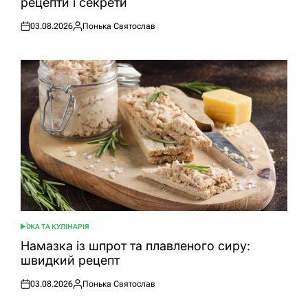
рецепти і секрети
03.08.2026
Понька Святослав
Оприлюднено
Опубліковано
ЇЖА ТА КУЛІНАРІЯ
ОПУБЛІКУВАТИ
У
Намазка із шпрот та плавленого сиру:
швидкий рецепт
03.08.2026
Понька Святослав
Оприлюднено
Опубліковано