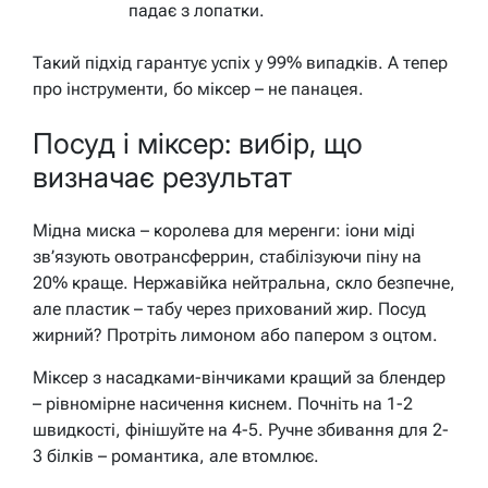
падає з лопатки.
Такий підхід гарантує успіх у 99% випадків. А тепер
про інструменти, бо міксер – не панацея.
Посуд і міксер: вибір, що
визначає результат
Мідна миска – королева для меренги: іони міді
зв’язують овотрансферрин, стабілізуючи піну на
20% краще. Нержавійка нейтральна, скло безпечне,
але пластик – табу через прихований жир. Посуд
жирний? Протріть лимоном або папером з оцтом.
Міксер з насадками-вінчиками кращий за блендер
– рівномірне насичення киснем. Почніть на 1-2
швидкості, фінішуйте на 4-5. Ручне збивання для 2-
3 білків – романтика, але втомлює.