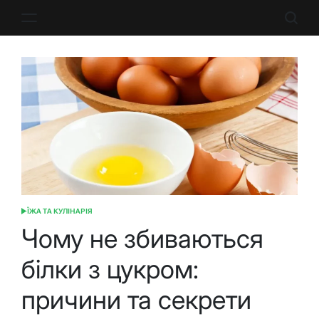
Перейти
до
вмісту
ЇЖА ТА КУЛІНАРІЯ
ОПУБЛІКУВАТИ
У
Чому не збиваються
білки з цукром:
причини та секрети