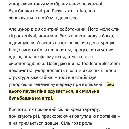
утворюючи тонку мембрану навколо кожної
бульбашки повітря. Результат – піна, що
збільшується в об’ємі вдесятеро.
Але цукор діє як хитрий саботажник. Його молекули
гігроскопічні, вони жадібно хапають воду з білка,
підвищуючи в’язкість і сповільнюючи денатурацію.
Якщо сипати його на початку, процес затягується
вдвічі, піна не формується, а маса стає
сиропоподібною. Дослідження на foodcrumbles.com
показують: цукор додають після м’яких піків, коли
структура вже стійка, – тоді він стабілізує,
утворюючи гелевидну мережу при випіканні.
Без
цього паузи піна здувається, як мильна
бульбашка на вітрі.
Кислоти, як лимонний сік чи крем тартару,
понижують pH, прискорюючи коагуляцію протеїнів –
піна тримається довше. Сіль грає роль