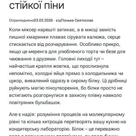
стійкої піни
Оприлюднено
03.03.2026
від
Понька Святослав
Коли міксер нарешті затихає, а в мисці замість
пишної хмаринки плаває сірувата калюжа, серце
стискається від розчарування. Особливо прикро,
якщо це меренга для улюбленого торта чи безе для
чаювання з друзями. Головні лиходії тут –
найчастіше крапля жовтка, що прослизнула
непомітно, холодні яйця прямо з холодильника чи
цукор, вивалений одразу в сирому білку. Ці дрібниці
руйнують магію піноутворення, бо білки просто не
встигають розгорнутися в захисну плівку навколо
повітряних бульбашок.
Але є надія: розуміння процесів на молекулярному
рівні та кілька хитрощів перетворять вашу кухню на
кондитерську лабораторію. Білок – це переважно