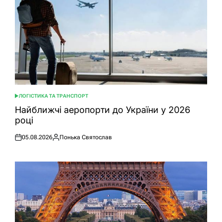
ЛОГІСТИКА ТА ТРАНСПОРТ
ОПУБЛІКУВАТИ
У
Найближчі аеропорти до України у 2026
році
05.08.2026
Понька Святослав
Оприлюднено
Опубліковано