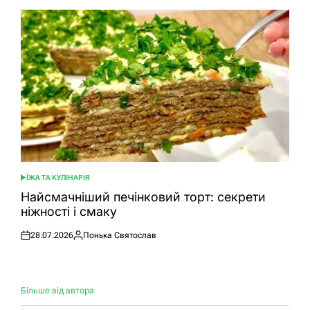
ЇЖА ТА КУЛІНАРІЯ
ОПУБЛІКУВАТИ
У
Найсмачніший печінковий торт: секрети
ніжності і смаку
28.07.2026
Понька Святослав
Оприлюднено
Опубліковано
Більше від автора