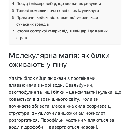
Посуд і міксер: вибір, що визначає результат
Типові помилки початківців і як їх уникнути
Практичні кейси: від класичної меренги до
сучасних трендів
Історія солодкої хмари: від Швейцарії до ваших
страв
Молекулярна магія: як білки
оживають у піну
Уявіть білок яйця як океан з протеїнами,
плаваючими в морі води. Овальбумин,
овоглобулин та інші білки – це компактні кульки, що
ховаються від зовнішнього світу. Коли ви
починаєте збивати, механічна сила розриває ці
структури, змушуючи ланцюжки амінокислот
розгортатися. Гідрофільні частини чіпляються за
воду, гідрофобні – вивертаються назовні,