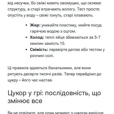
від несучки, бо свіжі мають овомуцин, що склеює
структуру, а старі втрачають вологу. Тест просте:
опустіть у воду – свіжі тонуть, старі плавають.
Жир:
уникайте пластику, мийте посуд
гарячою водою з оцтом.
Холод:
теплі яйця збиваються за 5-7
хвилин замість 15.
Свіжість:
перевірте датою або тестом у
розчині солі.
Ці правила здаються банальними, але вони
рятують десерти тисячі разів. Тепер перейдімо до
цукру – його час настав.
Цукор у грі: послідовність, що
змінює все
Ви не повірите, але один момент з цукром вирішує