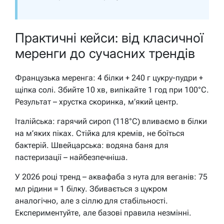
Практичні кейси: від класичної
меренги до сучасних трендів
Французька меренга: 4 білки + 240 г цукру-пудри +
щіпка солі. Збийте 10 хв, випікайте 1 год при 100°C.
Результат – хрустка скоринка, м’який центр.
Італійська: гарячий сироп (118°C) вливаємо в білки
на м’яких піках. Стійка для кремів, не боїться
бактерій. Швейцарська: водяна баня для
пастеризації – найбезпечніша.
У 2026 році тренд – аквафаба з нута для веганів: 75
мл рідини = 1 білку. Збивається з цукром
аналогічно, але з сіллю для стабільності.
Експериментуйте, але базові правила незмінні.