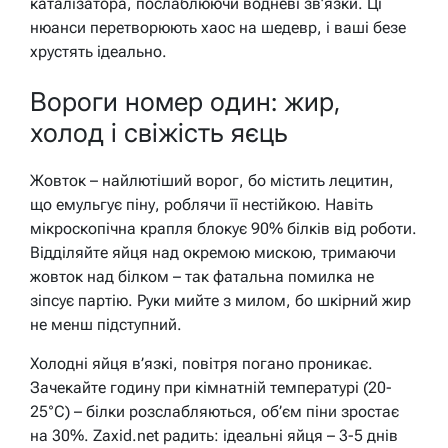
каталізатора, послаблюючи водневі зв’язки. Ці
нюанси перетворюють хаос на шедевр, і ваші безе
хрустять ідеально.
Вороги номер один: жир,
холод і свіжість яєць
Жовток – найлютіший ворог, бо містить лецитин,
що емульгує піну, роблячи її нестійкою. Навіть
мікроскопічна крапля блокує 90% білків від роботи.
Відділяйте яйця над окремою мискою, тримаючи
жовток над білком – так фатальна помилка не
зіпсує партію. Руки мийте з милом, бо шкірний жир
не менш підступний.
Холодні яйця в’язкі, повітря погано проникає.
Зачекайте годину при кімнатній температурі (20-
25°C) – білки розслабляються, об’єм піни зростає
на 30%. Zaxid.net радить: ідеальні яйця – 3-5 днів