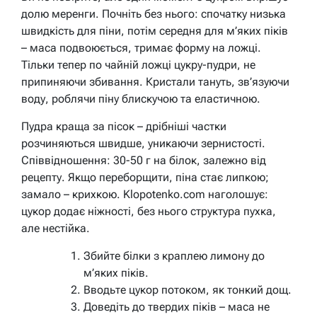
долю меренги. Почніть без нього: спочатку низька
швидкість для піни, потім середня для м’яких піків
– маса подвоюється, тримає форму на ложці.
Тільки тепер по чайній ложці цукру-пудри, не
припиняючи збивання. Кристали тануть, зв’язуючи
воду, роблячи піну блискучою та еластичною.
Пудра краща за пісок – дрібніші частки
розчиняються швидше, уникаючи зернистості.
Співвідношення: 30-50 г на білок, залежно від
рецепту. Якщо переборщити, піна стає липкою;
замало – крихкою. Klopotenko.com наголошує:
цукор додає ніжності, без нього структура пухка,
але нестійка.
Збийте білки з краплею лимону до
м’яких піків.
Вводьте цукор потоком, як тонкий дощ.
Доведіть до твердих піків – маса не