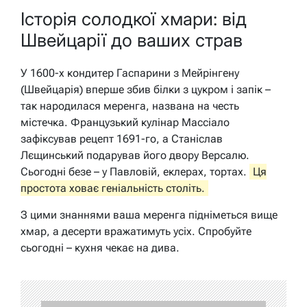
Історія солодкої хмари: від
Швейцарії до ваших страв
У 1600-х кондитер Гаспарини з Мейрінгену
(Швейцарія) вперше збив білки з цукром і запік –
так народилася меренга, названа на честь
містечка. Французький кулінар Массіало
зафіксував рецепт 1691-го, а Станіслав
Лєщинський подарував його двору Версалю.
Сьогодні безе – у Павловій, еклерах, тортах.
Ця
простота ховає геніальність століть.
З цими знаннями ваша меренга підніметься вище
хмар, а десерти вражатимуть усіх. Спробуйте
сьогодні – кухня чекає на дива.