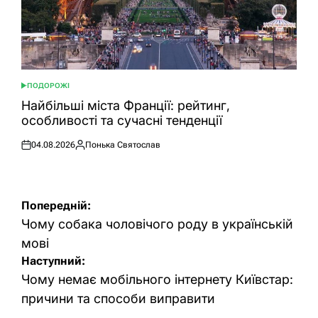
ПОДОРОЖІ
ОПУБЛІКУВАТИ
У
Найбільші міста Франції: рейтинг,
особливості та сучасні тенденції
04.08.2026
Понька Святослав
Оприлюднено
Опубліковано
Навігація
Попередній:
записів
Чому собака чоловічого роду в українській
мові
Наступний:
Чому немає мобільного інтернету Київстар:
причини та способи виправити