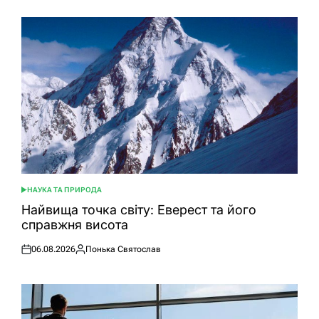
НАУКА ТА ПРИРОДА
ОПУБЛІКУВАТИ
У
Найвища точка світу: Еверест та його
справжня висота
06.08.2026
Понька Святослав
Оприлюднено
Опубліковано