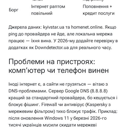
Інтернет раптом
Поповнення +
Борг
повільний
кредит послуги
Джерела даних: kyivstar.ua та homenet.online. Якщо
ping до провайдера не йде, але локальна мережа
працює — їхня вина. У 2026-му додайте перевірку в
додатках як Downdetector.ua для реального часу.
Проблеми на пристроях:
комп’ютер чи телефон винен
Іноді інтернет є, а сайти не грузяться — вітаю з
DNS-проблемами. Сервер Google DNS (8.8.8.8)
кращий за стандартний провайдера, бо кешується і
блокує фішинг. Firewall чи антивірус (Kaspersky з
мережевим фільтром) тихо блокує трафік. Приклад:
після оновлення Windows 11 у березні 2026-го
тисячі українців мусили скидати мережеві