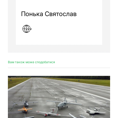
Понька Святослав
Вам також може сподобатися