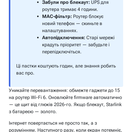
Забули про блекаут:
UPS для
роутера тримає 4 години.
MAC-фільтр:
Роутер блокує
новий телефон — скиньте в
налаштуваннях.
Автопідключення:
Старі мережі
крадуть пріоритет — забудьте і
перепідключіться.
Ці пастки коштують годин, але знання робить
вас про.
Уникайте перевантаження: обмежте гаджети до 15
на роутер Wi-Fi 6. Оновлюйте firmware автоматично
— це щит від глюків 2026-го. Якщо блекаут, Starlink
з батареєю — золото.
Інтернет повертається не просто так, а з
розумінням. Наступного разу, коли екран потемніє,