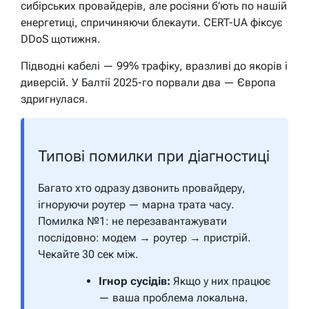
сибірських провайдерів, але росіяни б’ють по нашій
енергетиці, спричиняючи блекаути. CERT-UA фіксує
DDoS щотижня.
Підводні кабелі — 99% трафіку, вразливі до якорів і
диверсій. У Балтії 2025-го порвали два — Європа
здригнулася.
Типові помилки при діагностиці
Багато хто одразу дзвонить провайдеру,
ігноруючи роутер — марна трата часу.
Помилка №1:
не перезавантажувати
послідовно: модем → роутер → пристрій.
Чекайте 30 сек між.
Ігнор сусідів:
Якщо у них працює
— ваша проблема локальна.