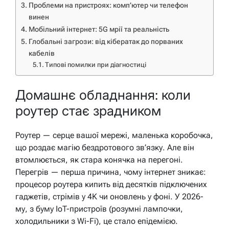
Проблеми на пристроях: комп’ютер чи телефон
винен
Мобільний інтернет: 5G мрії та реальність
Глобальні загрози: від кібератак до порваних
кабелів
Типові помилки при діагностиці
Домашнє обладнання: коли
роутер стає зрадником
Роутер — серце вашої мережі, маленька коробочка,
що роздає магію бездротового зв’язку. Але він
втомлюється, як стара конячка на перегоні.
Перегрів — перша причина, чому інтернет зникає:
процесор роутера кипить від десятків підключених
гаджетів, стрімів у 4K чи оновлень у фоні. У 2026-
му, з буму IoT-пристроїв (розумні лампочки,
холодильники з Wi-Fi), це стало епідемією.