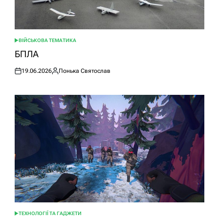
ВІЙСЬКОВА ТЕМАТИКА
ОПУБЛІКУВАТИ
У
БПЛА
19.06.2026
Понька Святослав
Оприлюднено
Опубліковано
ТЕХНОЛОГІЇ ТА ГАДЖЕТИ
ОПУБЛІКУВАТИ