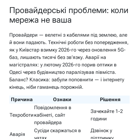
Провайдерські проблеми: коли
мережа не ваша
Провайдери — велетні з кабелями під землею, але
й вони падають. Технічні роботи без попередження,
як у Київстар взимку 2026-го через оновлення 5G-
баз, лишають тисячі без зв’язку. Аварії на
магістралях: у лютому 2026-го порив оптики в
Одесі через будівництво паралізував півміста.
Баланс? Класика: забули поповнити — і інтернету
кінець, ніби гаманець порожній.
Причина
Ознаки
Рішення
Повідомлення в
Зачекайте 1-2
Техроботи
кабінеті, сайт
години
провайдера
Сусіди скаржаться в
Дзвінок у
Аварія
чатах
підтримку