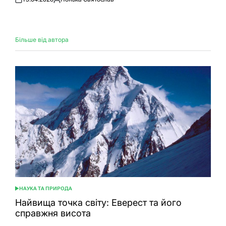
Оприлюднено
Опубліковано
Більше від автора
НАУКА ТА ПРИРОДА
ОПУБЛІКУВАТИ
У
Найвища точка світу: Еверест та його
справжня висота