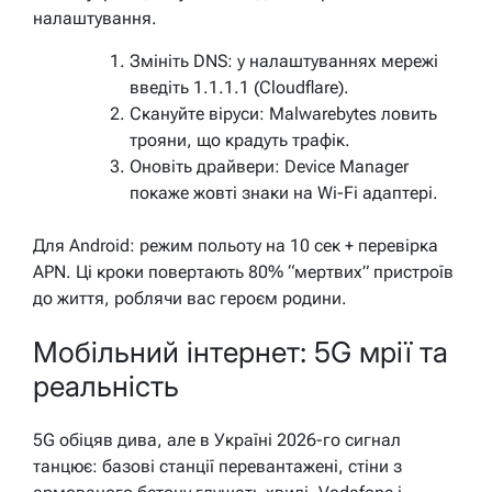
налаштування.
Змініть DNS: у налаштуваннях мережі
введіть 1.1.1.1 (Cloudflare).
Скануйте віруси: Malwarebytes ловить
трояни, що крадуть трафік.
Оновіть драйвери: Device Manager
покаже жовті знаки на Wi-Fi адаптері.
Для Android: режим польоту на 10 сек + перевірка
APN. Ці кроки повертають 80% “мертвих” пристроїв
до життя, роблячи вас героєм родини.
Мобільний інтернет: 5G мрії та
реальність
5G обіцяв дива, але в Україні 2026-го сигнал
танцює: базові станції перевантажені, стіни з