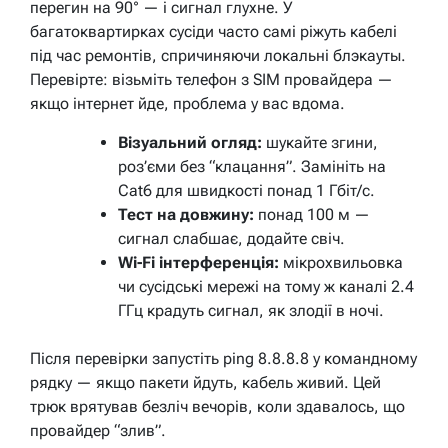
перегин на 90° — і сигнал глухне. У
багатоквартирках сусіди часто самі ріжуть кабелі
під час ремонтів, спричиняючи локальні блэкауты.
Перевірте: візьміть телефон з SIM провайдера —
якщо інтернет йде, проблема у вас вдома.
Візуальний огляд:
шукайте згини,
роз’єми без “клацання”. Замініть на
Cat6 для швидкості понад 1 Гбіт/с.
Тест на довжину:
понад 100 м —
сигнал слабшає, додайте свіч.
Wi-Fi інтерференція:
мікрохвильовка
чи сусідські мережі на тому ж каналі 2.4
ГГц крадуть сигнал, як злодії в ночі.
Після перевірки запустіть ping 8.8.8.8 у командному
рядку — якщо пакети йдуть, кабель живий. Цей
трюк врятував безліч вечорів, коли здавалось, що
провайдер “злив”.