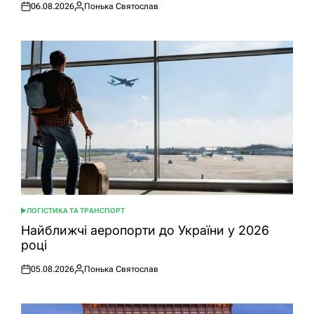
06.08.2026
Понька Святослав
Оприлюднено
Опубліковано
ЛОГІСТИКА ТА ТРАНСПОРТ
ОПУБЛІКУВАТИ
У
Найближчі аеропорти до України у 2026
році
05.08.2026
Понька Святослав
Оприлюднено
Опубліковано