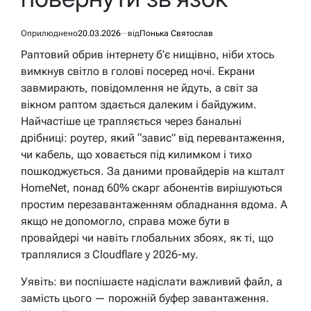
Оприлюднено
20.03.2026
від
Понька Святослав
Раптовий обрив інтернету б’є нищівно, ніби хтось
вимкнув світло в голові посеред ночі. Екрани
завмирають, повідомлення не йдуть, а світ за
вікном раптом здається далеким і байдужим.
Найчастіше це трапляється через банальні
дрібниці: роутер, який “завис” від перевантаження,
чи кабель, що ховається під килимком і тихо
пошкоджується. За даними провайдерів на кшталт
HomeNet, понад 60% скарг абонентів вирішуються
простим перезавантаженням обладнання вдома. А
якщо не допомогло, справа може бути в
провайдері чи навіть глобальних збоях, як ті, що
траплялися з Cloudflare у 2026-му.
Уявіть: ви поспішаєте надіслати важливий файл, а
замість цього — порожній буфер завантаження.