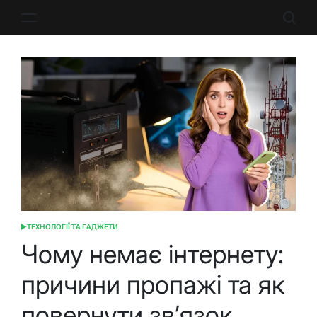
Перейти
до
вмісту
ТЕХНОЛОГІЇ ТА ГАДЖЕТИ
ОПУБЛІКУВАТИ
У
Чому немає інтернету:
причини пропажі та як
повернути зв’язок