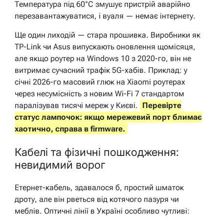
Температура під 60°C змушує пристрій аварійно
перезавантажуватися, і вуаля — немає інтернету.
Ще один лиходій — стара прошивка. Виробники як
TP-Link чи Asus випускають оновлення щомісяця,
але якщо роутер на Windows 10 з 2020-го, він не
витримає сучасний трафік 5G-хабів. Приклад: у
січні 2026-го масовий глюк на Xiaomi роутерах
через несумісність з новим Wi-Fi 7 стандартом
паралізував тисячі мереж у Києві.
Перевірте
статус лампочок: якщо мережевий порт блимає
хаотично, справа в firmware.
Кабелі та фізичні пошкодження:
невидимий ворог
Етернет-кабель, здавалося б, простий шматок
дроту, але він рветься від котячого пазуря чи
меблів. Оптичні лінії в Україні особливо чутливі: