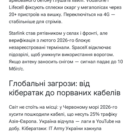
армованого бетону глушать хвилі. Vodafone і
Lifecell фіксують сплески скарг у мегаполісах через
20+ пристроїв на вишку. Переключіться на 4G —
стабільніше для стрімів.
Starlink став рятівником у селах і фронті, але
верифікація з лютого 2026-го блокує
незареєстровані термінали. SpaceX відключає
підозрілі, щоб уникнути використання ворогом.
Якщо антену заносить снігом — сигнал падає до 10
Мбіт/с.
Глобальні загрози: від
кібератак до порваних кабелів
Світ не стоїть на місці: у Червоному морі 2026-го
хусити пошкодили кабелі, що несуть 25% трафіку
Азія-Європа. Україна відчула — лаги в YouTube на
добу. Кібератаки: IT Army України хакнула