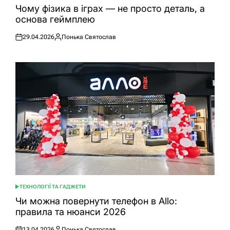
У
Чому фізика в іграх — не просто деталь, а
основа геймплею
29.04.2026
Понька Святослав
Оприлюднено
Опубліковано
ТЕХНОЛОГІЇ ТА ГАДЖЕТИ
ОПУБЛІКУВАТИ
У
Чи можна повернути телефон в Allo:
правила та нюанси 2026
13.04.2026
Понька Святослав