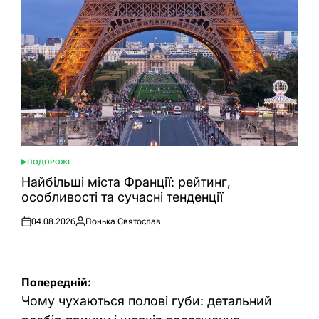
ПОДОРОЖІ
ОПУБЛІКУВАТИ
У
Найбільші міста Франції: рейтинг,
особливості та сучасні тенденції
04.08.2026
Понька Святослав
Оприлюднено
Опубліковано
Навігація
Попередній:
записів
Чому чухаються полові губи: детальний