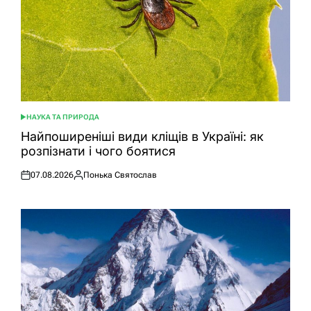
НАУКА ТА ПРИРОДА
ОПУБЛІКУВАТИ
У
Найпоширеніші види кліщів в Україні: як
розпізнати і чого боятися
07.08.2026
Понька Святослав
Оприлюднено
Опубліковано