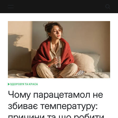
Перейти
до
вмісту
ЗДОРОВ'Я ТА КРАСА
ОПУБЛІКУВАТИ
У
Чому парацетамол не
збиває температуру:
причини та що робити