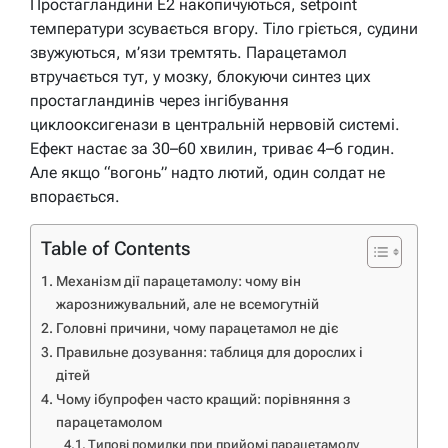
Простагландини E2 накопичуються, setpoint
температури зсувається вгору. Тіло гріється, судини
звужуються, м’язи тремтять. Парацетамол
втручається тут, у мозку, блокуючи синтез цих
простагландинів через інгібування
циклооксигенази в центральній нервовій системі.
Ефект настає за 30–60 хвилин, триває 4–6 годин.
Але якщо “вогонь” надто лютий, один солдат не
впорається.
Table of Contents
Механізм дії парацетамолу: чому він
жарознижувальний, але не всемогутній
Головні причини, чому парацетамол не діє
Правильне дозування: таблиця для дорослих і
дітей
Чому ібупрофен часто кращий: порівняння з
парацетамолом
Типові помилки при прийомі парацетамолу