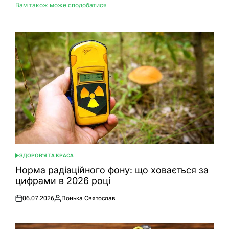
Вам також може сподобатися
ЗДОРОВ'Я ТА КРАСА
ОПУБЛІКУВАТИ
У
Норма радіаційного фону: що ховається за
цифрами в 2026 році
06.07.2026
Понька Святослав
Оприлюднено
Опубліковано