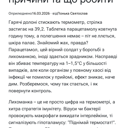
Оприлюднено
16.03.2026
від
Понька Святослав
Гарячі долоні стискають термометр, стрілка
застигає на 39,2. Таблетка парацетамолу ковтнута
годину тому, а полегшення немає – піт не ллється,
шкіра палає. Знайомий жах, правда?
Парацетамол, цей вірний солдат у боротьбі з
лихоманкою, іноді здається зрадником. Насправді
він збиває температуру на 1–1,5°C у більшості
випадків, але коли організм у повному хаосі від
інфекції чи помилок у прийомі, ефект зникає, наче
дим. Розберемося, чому так стається, і як
повернути контроль.
Лихоманка – це не просто цифра на термометрі, а
хитра стратегія імунітету. Віруси чи бактерії
провокують макрофаги викидати інтерлейкіни, ті
сигналізують гіпоталамусу: “Піднімай термостат!”.