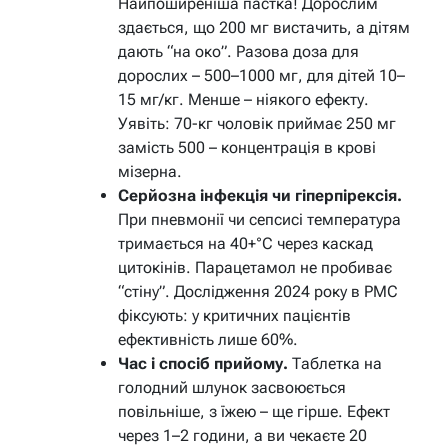
Найпоширеніша пастка! Дорослим
здається, що 200 мг вистачить, а дітям
дають “на око”. Разова доза для
дорослих – 500–1000 мг, для дітей 10–
15 мг/кг. Менше – ніякого ефекту.
Уявіть: 70-кг чоловік приймає 250 мг
замість 500 – концентрація в крові
мізерна.
Серйозна інфекція чи гіперпірексія.
При пневмонії чи сепсисі температура
тримається на 40+°C через каскад
цитокінів. Парацетамол не пробиває
“стіну”. Дослідження 2024 року в PMC
фіксують: у критичних пацієнтів
ефективність лише 60%.
Час і спосіб прийому.
Таблетка на
голодний шлунок засвоюється
повільніше, з їжею – ще гірше. Ефект
через 1–2 години, а ви чекаєте 20