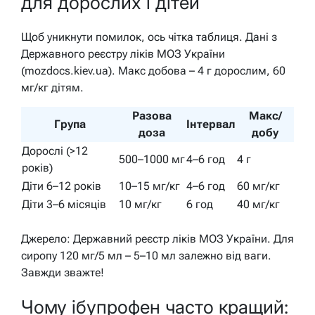
для дорослих і дітей
Щоб уникнути помилок, ось чітка таблиця. Дані з
Державного реєстру ліків МОЗ України
(mozdocs.kiev.ua). Макс добова – 4 г дорослим, 60
мг/кг дітям.
Разова
Макс/
Група
Інтервал
доза
добу
Дорослі (>12
500–1000 мг
4–6 год
4 г
років)
Діти 6–12 років
10–15 мг/кг
4–6 год
60 мг/кг
Діти 3–6 місяців
10 мг/кг
6 год
40 мг/кг
Джерело: Державний реєстр ліків МОЗ України. Для
сиропу 120 мг/5 мл – 5–10 мл залежно від ваги.
Завжди зважте!
Чому ібупрофен часто кращий: