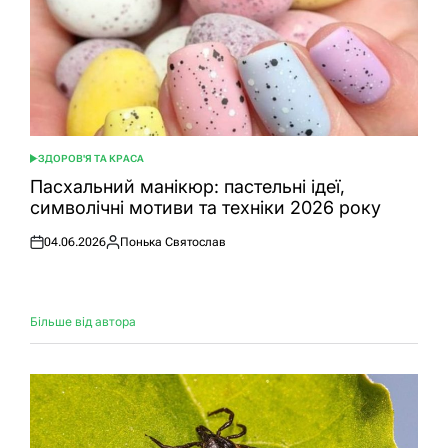
ЗДОРОВ'Я ТА КРАСА
ОПУБЛІКУВАТИ
У
Пасхальний манікюр: пастельні ідеї,
символічні мотиви та техніки 2026 року
04.06.2026
Понька Святослав
Оприлюднено
Опубліковано
Більше від автора