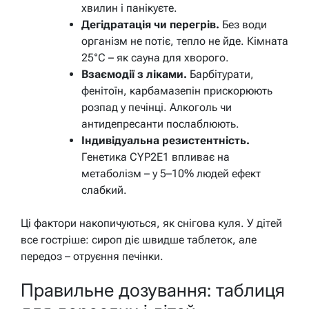
хвилин і панікуєте.
Дегідратація чи перегрів.
Без води
організм не потіє, тепло не йде. Кімната
25°C – як сауна для хворого.
Взаємодії з ліками.
Барбітурати,
фенітоїн, карбамазепін прискорюють
розпад у печінці. Алкоголь чи
антидепресанти послаблюють.
Індивідуальна резистентність.
Генетика CYP2E1 впливає на
метаболізм – у 5–10% людей ефект
слабкий.
Ці фактори накопичуються, як снігова куля. У дітей
все гостріше: сироп діє швидше таблеток, але
передоз – отруєння печінки.
Правильне дозування: таблиця