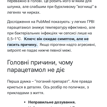
переважно в голові. Це робить його м’яким для
шлунка, але слабшим при бурхливому “вогнищі” в
легенях чи нирках.
Дослідження на PubMed показують: у легких ГРВІ
парацетамол знижує температуру ефективно, але
при бактеріальних інфекціях чи сепсисі лише на
0,5–1°C.
Ключ: він скидає симптом, але не
гасить причину.
Якщо пірогени надто агресивні,
setpoint не падає нижче певної межі.
Головні причини, чому
парацетамол не діє
Перша думка – “поганий препарат”. Але правда
криється в деталях. Ось розбір по поличках, з
прикладами з життя.
Неправильне дозування.