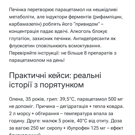
Печінка перетворює парацетамол на нешкідливі
метаболіти, але індуктори ферментів (рифампіцин,
карбамазепін) роблять його “привидом” –
концентрація падає вдвічі. Алкоголь блокує
глутатіон, захисник печінки. Антидепресанти як
флуоксетин сповільнюють всмоктування.
Перевіряйте інструкції: не більше 8 препаратів з
парацетамолом на день!
Практичні кейси: реальні
історії з порятунком
Олена, 35 років, грип: 39,5°C, парацетамол 500 мг
не допоміг. Причина – дегідратація + тепла ковдра.
2 л морсу + обтирання – температура впала за
годину. Друге: малюк 5 років, 40°C від отиту. Доза
за вагою 250 мг сиропу + ібупрофен 125 мг – ефект