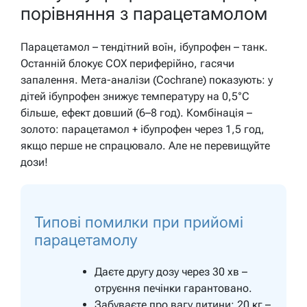
порівняння з парацетамолом
Парацетамол – тендітний воїн, ібупрофен – танк.
Останній блокує COX периферійно, гасячи
запалення. Мета-аналізи (Cochrane) показують: у
дітей ібупрофен знижує температуру на 0,5°C
більше, ефект довший (6–8 год). Комбінація –
золото: парацетамол + ібупрофен через 1,5 год,
якщо перше не спрацювало. Але не перевищуйте
дози!
Типові помилки при прийомі
парацетамолу
Даєте другу дозу через 30 хв –
отруєння печінки гарантовано.
Забуваєте про вагу дитини: 20 кг –