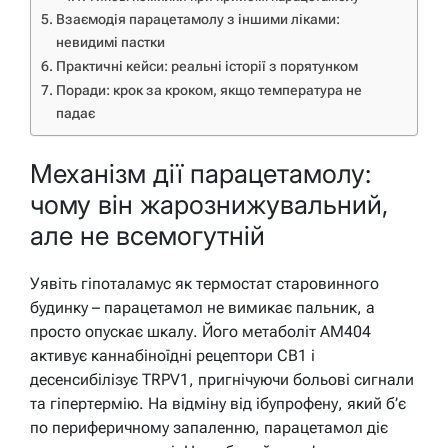
Взаємодія парацетамолу з іншими ліками:
невидимі пастки
Практичні кейси: реальні історії з порятунком
Поради: крок за кроком, якщо температура не
падає
Механізм дії парацетамолу:
чому він жарознижувальний,
але не всемогутній
Уявіть гіпоталамус як термостат старовинного
будинку – парацетамол не вимикає пальник, а
просто опускає шкалу. Його метаболіт AM404
активує каннабіноїдні рецептори CB1 і
десенсибілізує TRPV1, пригнічуючи больові сигнали
та гіпертермію. На відміну від ібупрофену, який б’є
по периферичному запаленню, парацетамол діє