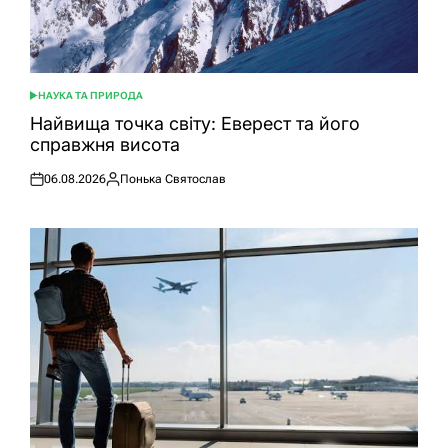
НАУКА ТА ПРИРОДА
ОПУБЛІКУВАТИ
У
Найвища точка світу: Еверест та його
справжня висота
06.08.2026
Понька Святослав
Оприлюднено
Опубліковано