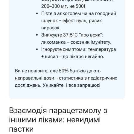
200–300 мг, не 500!
П’єте з алкоголем чи на голодний
шлунок – ефект нуль, ризик
виразок.
Знижуєте 37,5°C “про всяк”:
лихоманка – союзник імунітету.
Ігноруєте симптоми: температура
+ висип = до лікаря негайно.
Ви не повірите, але 50% батьків дають
неправильні дози – статистика з педіатричних
досліджень. Уникайте, і все запрацює!
Взаємодія парацетамолу з
іншими ліками: невидимі
пастки