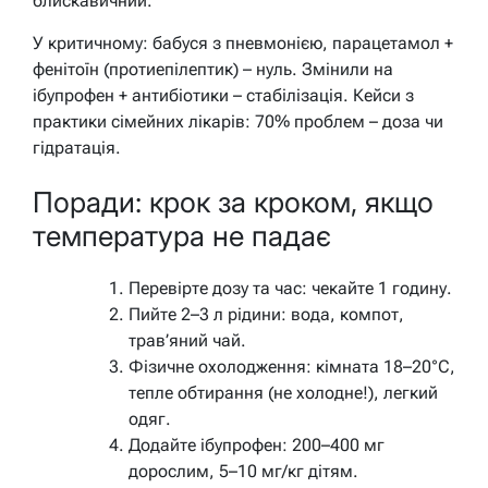
блискавичний.
У критичному: бабуся з пневмонією, парацетамол +
фенітоїн (протиепілептик) – нуль. Змінили на
ібупрофен + антибіотики – стабілізація. Кейси з
практики сімейних лікарів: 70% проблем – доза чи
гідратація.
Поради: крок за кроком, якщо
температура не падає
Перевірте дозу та час: чекайте 1 годину.
Пийте 2–3 л рідини: вода, компот,
трав’яний чай.
Фізичне охолодження: кімната 18–20°C,
тепле обтирання (не холодне!), легкий
одяг.
Додайте ібупрофен: 200–400 мг
дорослим, 5–10 мг/кг дітям.