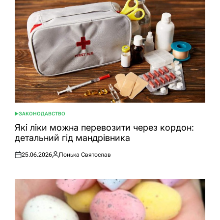
ЗАКОНОДАВСТВО
ОПУБЛІКУВАТИ
У
Які ліки можна перевозити через кордон:
детальний гід мандрівника
25.06.2026
Понька Святослав
Оприлюднено
Опубліковано