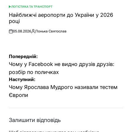
ЛОГІСТИКА ТА ТРАНСПОРТ
ОПУБЛІКУВАТИ
У
Найближчі аеропорти до України у 2026
році
05.08.2026
Понька Святослав
Оприлюднено
Опубліковано
Навігація
Попередній:
записів
Чому у Facebook не видно друзів друзів:
розбір по поличках
Наступний:
Чому Ярослава Мудрого називали тестем
Європи
Залишити відповідь