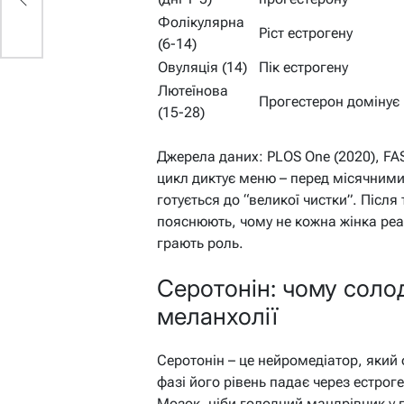
Фолікулярна
Ріст естрогену
(6-14)
Овуляція (14)
Пік естрогену
Лютеїнова
Прогестерон домінує
(15-28)
Джерела даних: PLOS One (2020), FAS
цикл диктує меню – перед місячними 
готується до “великої чистки”. Після
пояснюють, чому не кожна жінка реаг
грають роль.
Серотонін: чому соло
меланхолії
Серотонін – це нейромедіатор, який 
фазі його рівень падає через естроге
Мозок, ніби голодний мандрівник у 