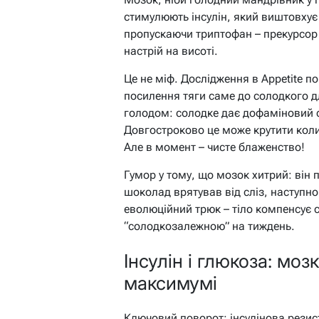
стимулюють інсулін, який виштовхує 
пропускаючи триптофан – прекурсор с
настрій на висоті.
Це не міф. Дослідження в Appetite 
посилення тяги саме до солодкого д
голодом: солодке дає дофаміновий с
Довгостроково це може крутити коли
Але в момент – чисте блаженство!
Гумор у тому, що мозок хитрий: він 
шоколад врятував від сліз, наступно
еволюційний трюк – тіло компенсує 
“солодкозалежною” на тиждень.
Інсулін і глюкоза: мо
максимумі
Ключовий поворот: інсулінова резист