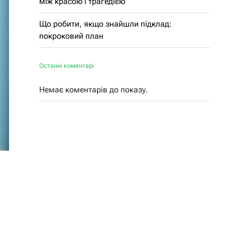
між красою і трагедією
Що робити, якщо знайшли підклад:
покроковий план
Останні коментарі
Немає коментарів до показу.