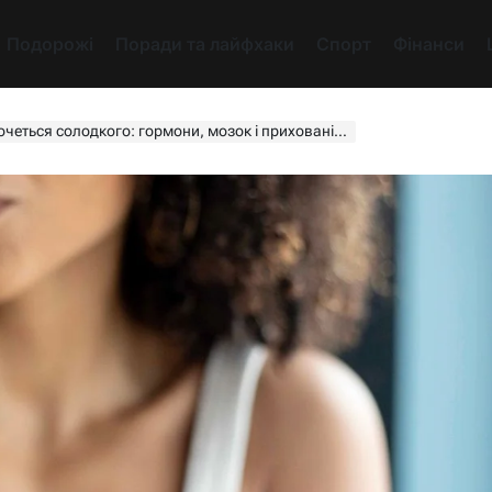
Подорожі
Поради та лайфхаки
Спорт
Фінанси
ься солодкого: гормони, мозок і приховані сигнали тіла