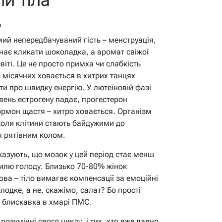
в
мий непередбачуваний гість – менструація,
нає кликати шоколадка, а аромат свіжої
іті. Це не просто примха чи слабкість
с місячних ховається в хитрих танцях
и про швидку енергію. У лютеїновій фазі
рівень естрогену падає, прогестерон
гормон щастя – хитро ховається. Організм
 коли клітини стають байдужими до
я рятівним колом.
азують, що мозок у цей період стає менш
вилю голоду. Близько 70-80% жінок
ова – тіло вимагає компенсації за емоційні
лодке, а не, скажімо, салат? Бо прості
и блискавка в хмарі ПМС.
розумінні свого циклу, і тих, хто вже давно