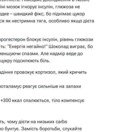
ні мозок ігнорує інсулін, глюкоза не
одке – швидкий фікс, бо піднімає цукор
ся як нестримна тяга, особливо якщо дієта
рогестерон блокує інсулін, рівень глюкози
ть: “Енергія негайно!” Шоколад виграє, бо
меншуючи спазми. Але надмір веде до
 цукру підсилюють біль.
діння провокує кортизол, який кричить
поталамус реагує сильніше на запахи
+300 ккал спалюється, тіло компенсує
ь, чому дієти на низьких carbs
о бунтує. Замість боротьби, слухайте