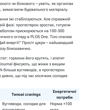
оного чи білкового – уявіть, як організм
, вимагаючи будівельного матеріалу.
жання їжі стабілізуються. Але справжній
ій фазі: прогестерон зростає, готуючи
таболізм прискорюється на 100-300
тичного огляду в PLOS One. Тіло спалює
“Дай енергії!” Прості цукри – найшвидший
озу блискавично.
стат: гормони його крутять, і апетит
Journal фіксують, що жінки з вищим
5% більше вуглеводів, а прогестерон
е дивно, що під час місячних солодке
Енергетичні
Типові cravings
потреби
Вуглеводи, солодке для
Норма +100
відновлення
ккал