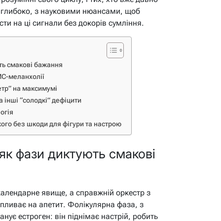
я глибоко, з науковими нюансами, щоб
сти на ці сигнали без докорів сумління.
ть смакові бажання
МС-меланхолії
етр” на максимумі
а інші “солодкі” дефіцити
логія
кого без шкоди для фігури та настрою
як фази диктують смакові
календарне явище, а справжній оркестр з
впливає на апетит. Фолікулярна фаза, з
анує естроген: він піднімає настрій, робить