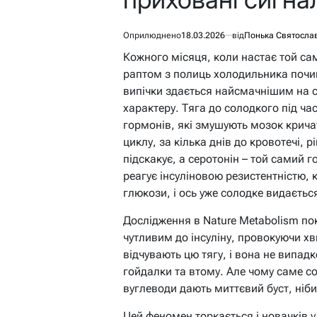
Оприлюднено
18.03.2026
від
Понька Святосла
Кожного місяця, коли настає той са
раптом з полиць холодильника почи
випічки здається найсмачнішим на св
характеру. Тяга до солодкого під ча
гормонів, які змушують мозок кричат
циклу, за кілька днів до кровотечі, 
підскакує, а серотонін – той самий 
реагує інсуліновою резистентністю,
глюкози, і ось уже солодке видаєтьс
Дослідження в
Nature Metabolism
пок
чутливим до інсуліну, провокуючи х
відчувають цю тягу, і вона не випадк
гойдалки та втому. Але чому саме со
вуглеводи дають миттєвий буст, ніб
Цей феномен торкається і новачків у 