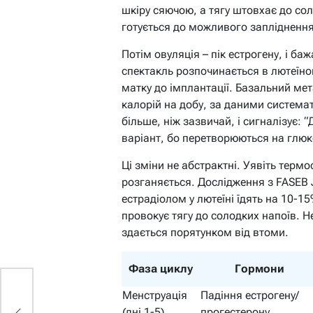
шкіру сяючою, а тягу штовхає до сол
готується до можливого запліднення
Потім овуляція – пік естрогену, і ба
спектакль розпочинається в лютеїнов
матку до імплантації. Базальний ме
калорій на добу, за даними система
більше, ніж зазвичай, і сигналізує: 
варіант, бо перетворюються на глюк
Ці зміни не абстрактні. Уявіть термо
розганяється. Дослідження з FASEB 
естрадіолом у лютеїні їдять на 10-1
провокує тягу до солодких напоїв. Н
здається порятунком від втоми.
Фаза циклу
Гормони
ах
Менструація
Падіння естрогену/
(дні 1-5)
прогестерону