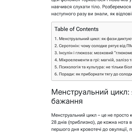
навчився слухати тіло. Розберемос
наступного разу ви знали, як відпові
Table of Contents
Менструальний цикл: як фази диктую
Серотонін: чому солодке рятує від П
Інсулін і глюкоза: мозковий “глюком
Мікроелементи в грі: магній, залізо т
Психологія та культура: не тільки біо
Поради: як приборкати тягу до солод
Менструальний цикл: 
бажання
Менструальний цикл – це не просто 
28 днів (приблизно), де кожна нота 
першого дня кровотечі до овуляції, п