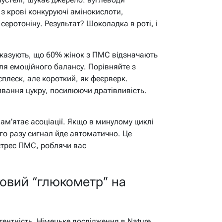
з крові конкуруючі амінокислоти,
еротоніну. Результат? Шоколадка в роті, і
показують, що 60% жінок з ПМС відзначають
ля емоційного балансу. Порівняйте з
плеск, але короткий, як феєрверк.
вання цукру, посилюючи дратівливість.
пам’ятає асоціації. Якщо в минулому циклі
го разу сигнал йде автоматично. Це
стрес ПМС, роблячи вас
зковий “глюкометр” на
ентність. Німецьке дослідження в Nature