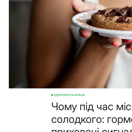
ЗДОРОВ'Я ТА КРАСА
ОПУБЛІКУВАТИ
У
Чому під час мі
солодкого: горм
приховані сигнал