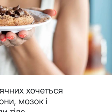
сячних хочеться
они, мозок і
и тіла