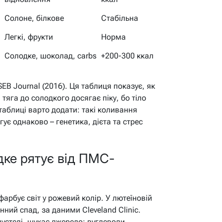
Солоне, білкове
Стабільна
Легкі, фрукти
Норма
Солодке, шоколад, carbs
+200-300 ккал
EB Journal (2016). Ця таблиця показує, як
тяга до солодкого досягає піку, бо тіло
 таблиці варто додати: такі коливання
ує однаково – генетика, дієта та стрес
дке рятує від ПМС-
фарбує світ у рожевий колір. У лютеїновій
нний спад, за даними Cleveland Clinic.
пустелі, шукає джерело: вуглеводи