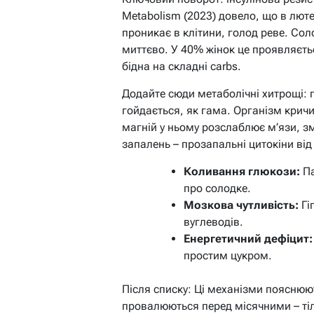
Metabolism (2023) довело, що в лютеї
проникає в клітини, голод реве. Сол
миттєво. У 40% жінок це проявляєть
бідна на складні carbs.
Додайте сюди метаболічні хитрощі: п
гойдається, як гама. Організм кричи
магній у ньому розслаблює м’язи, з
запалень – прозапальні цитокіни від
Коливання глюкози:
Па
про солодке.
Мозкова чутливість:
Гі
вуглеводів.
Енергетичний дефіцит:
простим цукром.
Після списку: Ці механізми пояснюют
провалюються перед місячними – тіл