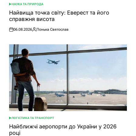
НАУКА ТА ПРИРОДА
ОПУБЛІКУВАТИ
У
Найвища точка світу: Еверест та його
справжня висота
06.08.2026
Понька Святослав
Оприлюднено
Опубліковано
ЛОГІСТИКА ТА ТРАНСПОРТ
ОПУБЛІКУВАТИ
У
Найближчі аеропорти до України у 2026
році