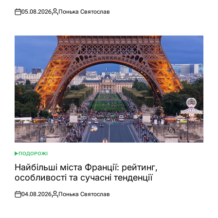
05.08.2026
Понька Святослав
Оприлюднено
Опубліковано
ПОДОРОЖІ
ОПУБЛІКУВАТИ
У
Найбільші міста Франції: рейтинг,
особливості та сучасні тенденції
04.08.2026
Понька Святослав
Оприлюднено
Опубліковано