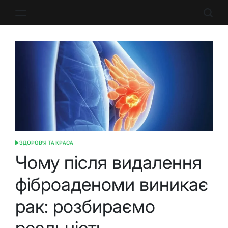
Перейти
до
вмісту
ЗДОРОВ'Я ТА КРАСА
ОПУБЛІКУВАТИ
У
Чому після видалення
фіброаденоми виникає
рак: розбираємо