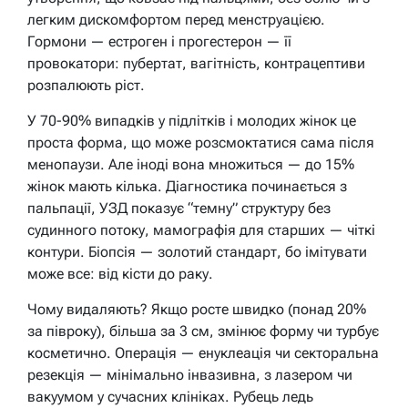
легким дискомфортом перед менструацією.
Гормони — естроген і прогестерон — її
провокатори: пубертат, вагітність, контрацептиви
розпалюють ріст.
У 70-90% випадків у підлітків і молодих жінок це
проста форма, що може розсмоктатися сама після
менопаузи. Але іноді вона множиться — до 15%
жінок мають кілька. Діагностика починається з
пальпації, УЗД показує “темну” структуру без
судинного потоку, мамографія для старших — чіткі
контури. Біопсія — золотий стандарт, бо імітувати
може все: від кісти до раку.
Чому видаляють? Якщо росте швидко (понад 20%
за півроку), більша за 3 см, змінює форму чи турбує
косметично. Операція — енуклеація чи секторальна
резекція — мінімально інвазивна, з лазером чи
вакуумом у сучасних клініках. Рубець ледь