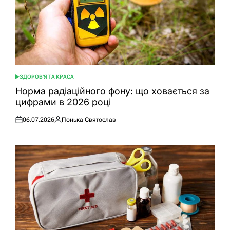
ЗДОРОВ'Я ТА КРАСА
ОПУБЛІКУВАТИ
У
Норма радіаційного фону: що ховається за
цифрами в 2026 році
06.07.2026
Понька Святослав
Оприлюднено
Опубліковано