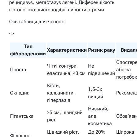
рецидивує, метастазує легені. Диференціюють
гістологією: листоподібні вирости строми.
Ось таблиця для ясності:
<>
Тип
Характеристики
Ризик раку
Видал
фіброаденоми
Спостер
Чіткі контури,
Не
Проста
або за
еластична, <3 см
підвищений
потребо
Кісти,
1,5-3x
Складна
кальцинати,
Рекомен
вищий
гіперлазія
Низький,
>5 см, швидкий
Гігантська
але
Обов’язк
ріст
косметика
Швидкий ріст,
До 20%
Широка
Філоїдна