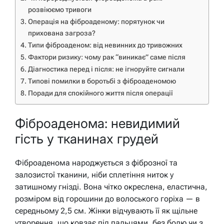
розвіюємо тривоги
Операція на фіброаденому: порятунок чи
прихована загроза?
Типи фіброаденом: від невинних до тривожних
Фактори ризику: чому рак “виникає” саме після
Діагностика перед і після: не ігноруйте сигнали
Типові помилки в боротьбі з фіброаденомою
Поради для спокійного життя після операції
Фіброаденома: невидимий
гість у тканинах грудей
Фіброаденома народжується з фіброзної та
залозистої тканини, ніби сплетіння ниток у
затишному гнізді. Вона чітко окреслена, еластична,
розміром від горошини до волоського горіха — в
середньому 2,5 см. Жінки відчувають її як щільне
утворення, що ковзає під пальцями, без болю чи з