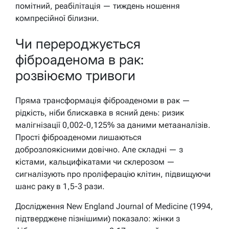
помітний, реабілітація — тиждень ношення
компресійної білизни.
Чи перероджується
фіброаденома в рак:
розвіюємо тривоги
Пряма трансформація фіброаденоми в рак —
рідкість, ніби блискавка в ясний день: ризик
малігнізації 0,002-0,125% за даними метааналізів.
Прості фіброаденоми лишаються
доброзлоякісними довічно. Але складні — з
кістами, кальцифікатами чи склерозом —
сигналізують про проліферацію клітин, підвищуючи
шанс раку в 1,5-3 рази.
Дослідження New England Journal of Medicine (1994,
підтверджене пізнішими) показало: жінки з