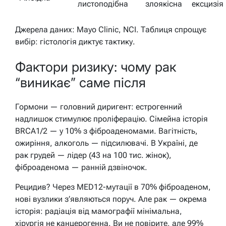
листоподібна
злоякісна
ексцизія
Джерела даних: Mayo Clinic, NCI. Таблиця спрощує
вибір: гістологія диктує тактику.
Фактори ризику: чому рак
“виникає” саме після
Гормони — головний диригент: естрогенний
надлишок стимулює проліферацію. Сімейна історія
BRCA1/2 — у 10% з фіброаденомами. Вагітність,
ожиріння, алкоголь — підсилювачі. В Україні, де
рак грудей — лідер (43 на 100 тис. жінок),
фіброаденома — ранній дзвіночок.
Рецидив? Через MED12-мутації в 70% фіброаденом,
нові вузлики з’являються поруч. Але рак — окрема
історія: радіація від мамографії мінімальна,
хірургія не канцерогенна.
Ви не повірите, але 99%