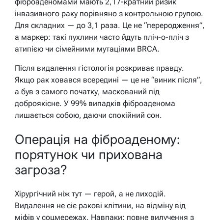
фіброаденомами мають 2,17-кратний ризик
інвазивного раку порівняно з контрольною групою.
Для складних — до 3,1 раза. Це не “переродження”,
а маркер: такі пухлини часто йдуть пліч-о-пліч з
атипією чи сімейними мутаціями BRCA.
Після видалення гістологія розкриває правду.
Якщо рак ховався всередині — це не “виник після”,
а був з самого початку, маскований під
доброякісне. У 99% випадків фіброаденома
лишається собою, даючи спокійний сон.
Операція на фіброаденому:
порятунок чи прихована
загроза?
Хірургічний ніж тут — герой, а не лиходій.
Видалення не сіє ракові клітини, на відміну від
міфів у соцмережах. Навпаки: повне вилучення з