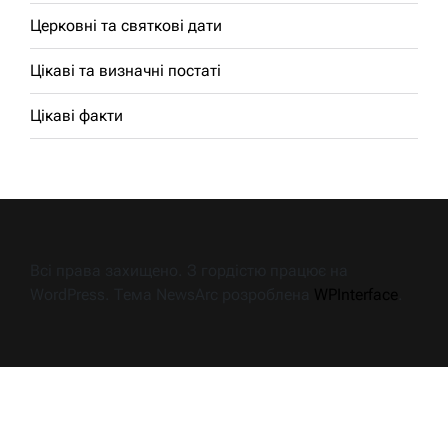
Церковні та святкові дати
Цікаві та визначні постаті
Цікаві факти
Всі права захищено. З гордістю працює на
WordPress. Тема NewsArc розроблена
WPInterface
.