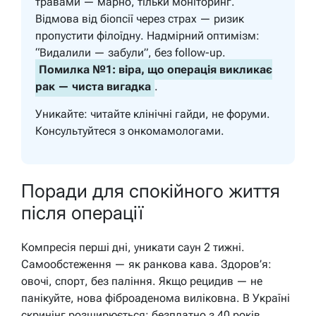
травами — марно, тільки моніторинг.
Відмова від біопсії через страх — ризик
пропустити філоїдну. Надмірний оптимізм:
“Видалили — забули”, без follow-up.
Помилка №1: віра, що операція викликає
рак — чиста вигадка
.
Уникайте: читайте клінічні гайди, не форуми.
Консультуйтеся з онкомамологами.
Поради для спокійного життя
після операції
Компресія перші дні, уникати саун 2 тижні.
Самообстеження — як ранкова кава. Здоров’я:
овочі, спорт, без паління. Якщо рецидив — не
панікуйте, нова фіброаденома виліковна. В Україні
скринінг розширюється: безплатно з 40 років.