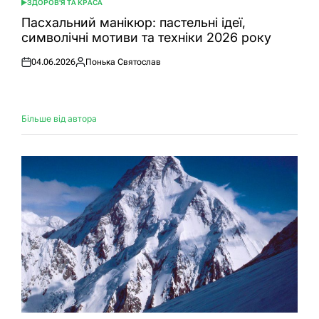
ЗДОРОВ'Я ТА КРАСА
ОПУБЛІКУВАТИ
У
Пасхальний манікюр: пастельні ідеї,
символічні мотиви та техніки 2026 року
04.06.2026
Понька Святослав
Оприлюднено
Опубліковано
Більше від автора