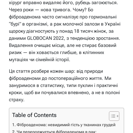
хірург вправно видаляє його, рубець загоюється.
Через роки — нова тривога. Чому? Бо
фіброаденома часто сигналізує про гормональні
“бурі” в організмі, а рак молочної залози в Україні
щороку діагностують у понад 18 тисяч жінок, за
даними GLOBOCAN 2022, з тенденцією зростання.
Видалення очищає місце, але не стирає базовий
ризик — він ховається глибше, в клітинних
мутаціях чи сімейній історії.
Ця стаття розбере кожен шар: від природи
фіброаденоми до постопераційного життя. Ми
зануримося в статистику, типи пухлин і практичні
кроки, щоб ви почувалися впевнено, а не в полоні
страху.
Table of Contents
Фіброаденома: невидимий гість у тканинах грудей
Чи перероджується фіброаденома в рак: