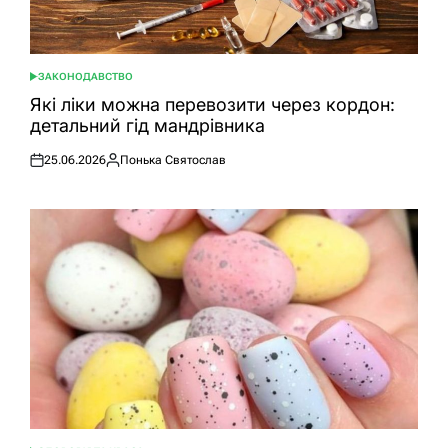
ЗАКОНОДАВСТВО
ОПУБЛІКУВАТИ
У
Які ліки можна перевозити через кордон:
детальний гід мандрівника
25.06.2026
Понька Святослав
Оприлюднено
Опубліковано