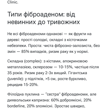
Clinic.
Типи фіброаденом: від
невинних до тривожних
Не всі фіброаденоми однакові — як фрукти на
дереві: прості солодкі, складні з кісточками
небезпеки. Проста: чиста фіброзно-залозиста, без
змін — 85% випадків, ризик раку як у нормі.
Складна (complex): з кістами, апокриновою
метаплазією, склерозом — 10-15%, частіше після
35 років. Ризик раку 2-3x вищий. Гігантська
(juvenile): у підлітків, >5 см, росте бурхливо,
рецидив 15-20%.
Філоїдна пухлина — “сестра” фіброаденоми, але
диявольськи капризна: 60% доброякісні, 20%
borderline, 20% злоякісні. Зростає швидко,