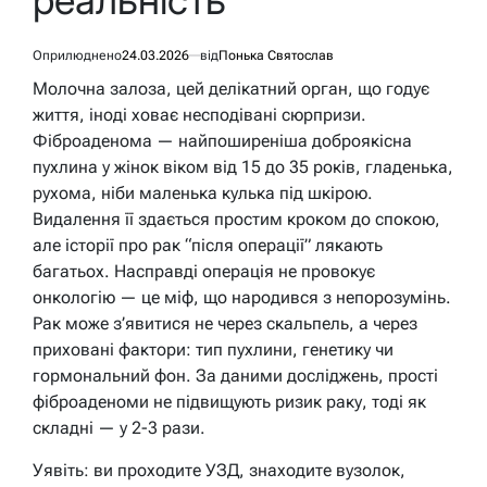
реальність
Оприлюднено
24.03.2026
від
Понька Святослав
Молочна залоза, цей делікатний орган, що годує
життя, іноді ховає несподівані сюрпризи.
Фіброаденома — найпоширеніша доброякісна
пухлина у жінок віком від 15 до 35 років, гладенька,
рухома, ніби маленька кулька під шкірою.
Видалення її здається простим кроком до спокою,
але історії про рак “після операції” лякають
багатьох. Насправді операція не провокує
онкологію — це міф, що народився з непорозумінь.
Рак може з’явитися не через скальпель, а через
приховані фактори: тип пухлини, генетику чи
гормональний фон. За даними досліджень, прості
фіброаденоми не підвищують ризик раку, тоді як
складні — у 2-3 рази.
Уявіть: ви проходите УЗД, знаходите вузолок,