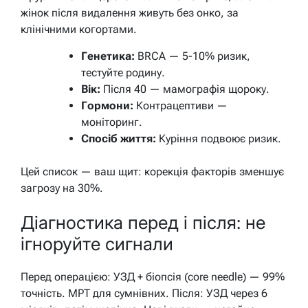
жінок після видалення живуть без онко
, за
клінічними когортами.
Генетика:
BRCA — 5-10% ризик,
тестуйте родину.
Вік:
Після 40 — мамографія щороку.
Гормони:
Контрацептиви —
моніторинг.
Спосіб життя:
Куріння подвоює ризик.
Цей список — ваш щит: корекція факторів зменшує
загрозу на 30%.
Діагностика перед і після: не
ігноруйте сигнали
Перед операцією: УЗД + біопсія (core needle) — 99%
точність. МРТ для сумнівних. Після: УЗД через 6