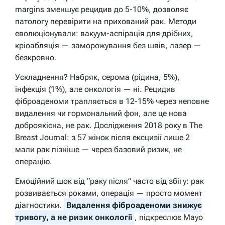
margins зменшує рецидив до 5-10%, дозволяє
патологу перевірити на прихований рак. Методи
еволюціонували: вакуум-аспірація для дрібних,
кріоабляція — заморожування без швів, лазер —
безкровно.
Ускладнення? Набряк, серома (рідина, 5%),
інфекція (1%), але онкологія — ні. Рецидив
фіброаденоми трапляється в 12-15% через неповне
видалення чи гормональний фон, але це нова
доброякісна, не рак. Дослідження 2018 року в The
Breast Journal: з 57 жінок після ексцизії лише 2
мали рак пізніше — через базовий ризик, не
операцію.
Емоційний шок від “раку після” часто від збігу: рак
розвивається роками, операція — просто момент
діагностики.
Видалення фіброаденоми знижує
тривогу, а не ризик онкології
, підкреслює Mayo