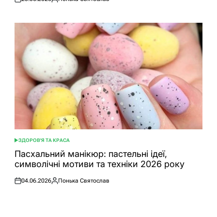
Оприлюднено
Опубліковано
ЗДОРОВ'Я ТА КРАСА
ОПУБЛІКУВАТИ
У
Пасхальний манікюр: пастельні ідеї,
символічні мотиви та техніки 2026 року
04.06.2026
Понька Святослав
Оприлюднено
Опубліковано