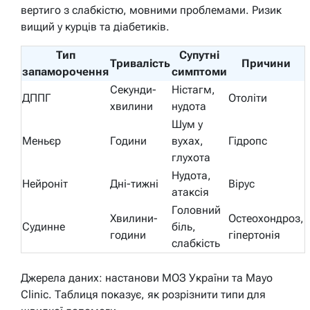
вертиго з слабкістю, мовними проблемами. Ризик
вищий у курців та діабетиків.
Тип
Супутні
Тривалість
Причини
запаморочення
симптоми
Секунди-
Ністагм,
ДППГ
Отоліти
хвилини
нудота
Шум у
Меньєр
Години
вухах,
Гідропс
глухота
Нудота,
Нейроніт
Дні-тижні
Вірус
атаксія
Головний
Хвилини-
Остеохондроз,
Судинне
біль,
години
гіпертонія
слабкість
Джерела даних: настанови МОЗ України та Mayo
Clinic. Таблиця показує, як розрізнити типи для