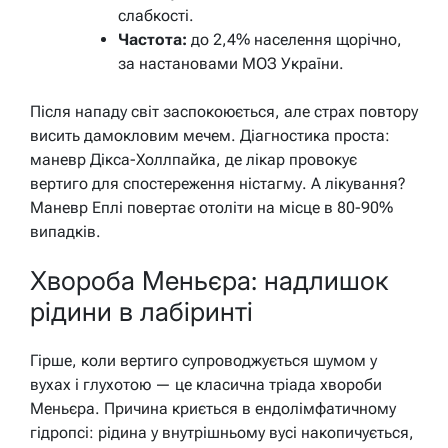
слабкості.
Частота:
до 2,4% населення щорічно,
за настановами МОЗ України.
Після нападу світ заспокоюється, але страх повтору
висить дамокловим мечем. Діагностика проста:
маневр Дікса-Холлпайка, де лікар провокує
вертиго для спостереження ністагму. А лікування?
Маневр Еплі повертає отоліти на місце в 80-90%
випадків.
Хвороба Меньєра: надлишок
рідини в лабіринті
Гірше, коли вертиго супроводжується шумом у
вухах і глухотою — це класична тріада хвороби
Меньєра. Причина криється в ендолімфатичному
гідропсі: рідина у внутрішньому вусі накопичується,