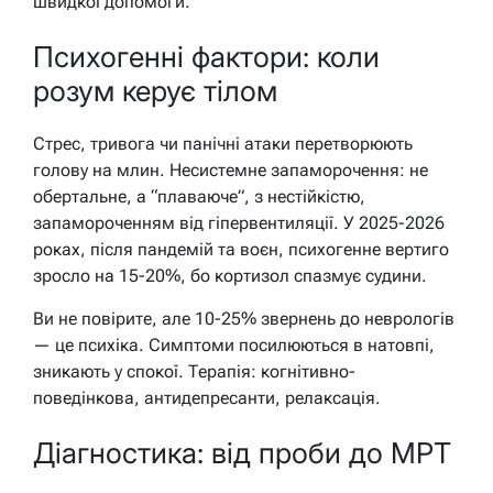
швидкої допомоги.
Психогенні фактори: коли
розум керує тілом
Стрес, тривога чи панічні атаки перетворюють
голову на млин. Несистемне запаморочення: не
обертальне, а “плаваюче”, з нестійкістю,
запамороченням від гіпервентиляції. У 2025-2026
роках, після пандемій та воєн, психогенне вертиго
зросло на 15-20%, бо кортизол спазмує судини.
Ви не повірите, але 10-25% звернень до неврологів
— це психіка. Симптоми посилюються в натовпі,
зникають у спокої. Терапія: когнітивно-
поведінкова, антидепресанти, релаксація.
Діагностика: від проби до МРТ