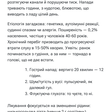
розтягуючи канали й порушуючи тиск. Напади
тривають години, з нудотою, блювотою, що
виводить з ладу цілий день.
Етіологія загадкова: генетика, аутоімунні реакції,
судинні спазми чи алергія. Поширеність — 0,2%
населення, частіше у чоловіків 40-60 років.
Хронічний перебіг призводить до прогресуючої
втрати слуху в 15-50% хворих. Уявіть: ранок
починається з гудіння, а за ним — торнадо в
голові, що не дає встати.
Гострий напад: вертиго 20 хвилин — 12
годин.
Шум/тугість у вусі: пульсуючий, як
далекий гул.
Флуктуюча глухота: то чуєте, то ні.
Лікування фокусується на зменшенні рідини:
низькосольова дієта (менше 2 г солі/день),