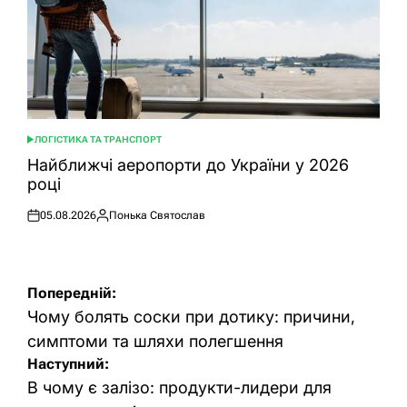
ЛОГІСТИКА ТА ТРАНСПОРТ
ОПУБЛІКУВАТИ
У
Найближчі аеропорти до України у 2026
році
05.08.2026
Понька Святослав
Оприлюднено
Опубліковано
Навігація
Попередній:
записів
Чому болять соски при дотику: причини,
симптоми та шляхи полегшення
Наступний:
В чому є залізо: продукти-лидери для