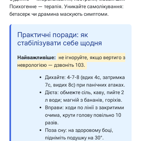
Психогенне — терапія. Уникайте самолікування:
бетасерк чи драмина маскують симптоми.
Практичні поради: як
стабілізувати себе щодня
Найважливіше:
не ігноруйте, якщо вертиго з
неврологією — дзвоніть 103.
Дихайте: 4-7-8 (вдих 4с, затримка
7с, видих 8с) при панічних атаках.
Дієта: обмежте сіль, каву, пийте 2
л води; магній з бананів, горіхів.
Вправи: ходи по лінії з закритими
очима, крути голову повільно 10
разів.
Поза сну: на здоровому боці,
підніміть подушку на 30°.