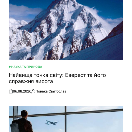
НАУКА ТА ПРИРОДА
ОПУБЛІКУВАТИ
У
Найвища точка світу: Еверест та його
справжня висота
06.08.2026
Понька Святослав
Оприлюднено
Опубліковано