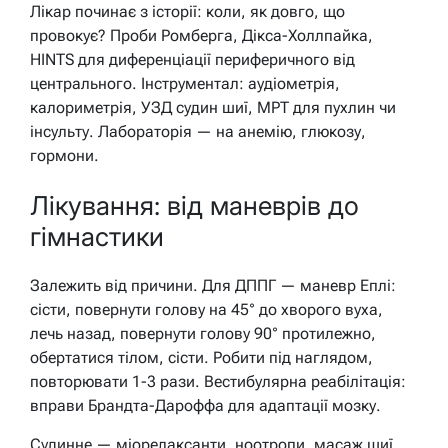
Лікар починає з історії: коли, як довго, що
провокує? Проби Ромберга, Дікса-Холлпайка,
HINTS для диференціації периферичного від
центрального. Інструментал: аудіометрія,
калориметрія, УЗД судин шиї, МРТ для пухлин чи
інсульту. Лабораторія — на анемію, глюкозу,
гормони.
Лікування: від маневрів до
гімнастики
Залежить від причини. Для ДППГ — маневр Еплі:
сісти, повернути голову на 45° до хворого вуха,
лечь назад, повернути голову 90° протилежно,
обертатися тілом, сісти. Робити під наглядом,
повторювати 1-3 рази. Вестибулярна реабілітація:
вправи Брандта-Дароффа для адаптації мозку.
Судинне — міорелаксанти, ноотропи, масаж шиї.