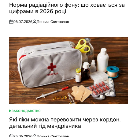
У
Норма радіаційного фону: що ховається за
цифрами в 2026 році
06.07.2026
Понька Святослав
Оприлюднено
Опубліковано
ЗАКОНОДАВСТВО
ОПУБЛІКУВАТИ
У
Які ліки можна перевозити через кордон:
детальний гід мандрівника
25.06.2026
Понька Святослав