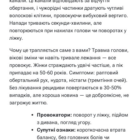
канали. Ці канали відповідають за відчуття
обертання, і чужорідні частинки дратують чутливі
волоскові клітини, провокуючи вибуховий вертиго.
Напади тривають секунди-хвилини, але
повторюються при нахилах голови чи поворотах у
ліжку.
Чому це трапляється саме з вами? Травма голови,
вікові зміни чи навіть тривале лежання — все
провокує. Жінки страждають удвічі частіше, а пік
припадає на 50-60 років. Симптоми: раптовий
обертальний рух, нудота, ністагм (тремтіння очей).
Без лікування рецидиви повертаються в 30-50%
випадків, але хороша новина — це доброякісне, не
загрожує життю.
Провокатори:
поворот у ліжку, підйом
з дивана, погляд угору.
Супутні ознаки:
короткочасна втрата
балансу, без головних болів чи