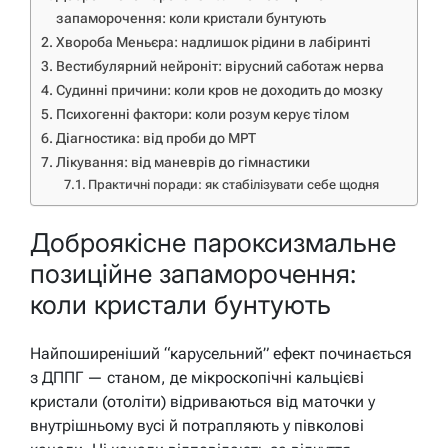
запаморочення: коли кристали бунтують
Хвороба Меньєра: надлишок рідини в лабіринті
Вестибулярний нейроніт: вірусний саботаж нерва
Судинні причини: коли кров не доходить до мозку
Психогенні фактори: коли розум керує тілом
Діагностика: від проби до МРТ
Лікування: від маневрів до гімнастики
Практичні поради: як стабілізувати себе щодня
Доброякісне пароксизмальне
позиційне запаморочення:
коли кристали бунтують
Найпоширеніший “карусельний” ефект починається
з ДППГ — станом, де мікроскопічні кальцієві
кристали (отоліти) відриваються від маточки у
внутрішньому вусі й потрапляють у півколові