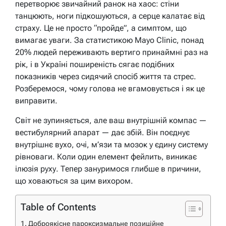
перетворює звичайний ранок на хаос: стіни
танцюють, ноги підкошуються, а серце калатає від
страху. Це не просто “пройде”, а симптом, що
вимагає уваги. За статистикою Mayo Clinic, понад
20% людей переживають вертиго принаймні раз на
рік, і в Україні поширеність сягає подібних
показників через сидячий спосіб життя та стрес.
Розберемося, чому голова не вгамовується і як це
виправити.
Світ не зупиняється, але ваш внутрішній компас —
вестибулярний апарат — дає збій. Він поєднує
внутрішнє вухо, очі, м’язи та мозок у єдину систему
рівноваги. Коли один елемент фейлить, виникає
ілюзія руху. Тепер зануримося глибше в причини,
що ховаються за цим вихором.
Table of Contents
Доброякісне пароксизмальне позиційне