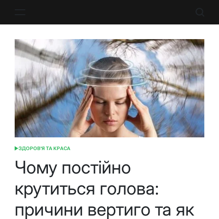
Перейти
до
вмісту
ЗДОРОВ'Я ТА КРАСА
ОПУБЛІКУВАТИ
У
Чому постійно
крутиться голова:
причини вертиго та як