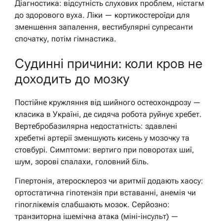
Діагностика: відсутність слухових проблем, ністагм
до здорового вуха. Ліки — кортикостероїди для
зменшення запалення, вестибулярні супресанти
спочатку, потім гімнастика.
Судинні причини: коли кров не
доходить до мозку
Постійне кружляння від шийного остеохондрозу —
класика в Україні, де сидяча робота руйнує хребет.
Вертебробазилярна недостатність: здавлені
хребетні артерії зменшують кисень у мозочку та
стовбурі. Симптоми: вертиго при поворотах шиї,
шум, зорові спалахи, головний біль.
Гіпертонія, атеросклероз чи аритмії додають хаосу:
ортостатична гіпотензія при вставанні, анемія чи
гіпоглікемія слабшають мозок. Серйозно:
транзиторна ішемічна атака (міні-інсульт) —