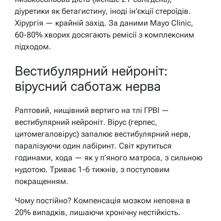
діуретики як бетагистину, іноді ін’єкції стероїдів.
Хірургія — крайній захід. За даними Mayo Clinic,
60-80% хворих досягають ремісії з комплексним
підходом.
Вестибулярний нейроніт:
вірусний саботаж нерва
Раптовий, нищівний вертиго на тлі ГРВІ —
вестибулярний нейроніт. Вірус (герпес,
цитомегаловірус) запалює вестибулярний нерв,
паралізуючи один лабіринт. Світ крутиться
годинами, хода — як у п’яного матроса, з сильною
нудотою. Триває 1-6 тижнів, з поступовим
покращенням.
Чому постійно? Компенсація мозком неповна в
20% випадків, лишаючи хронічну нестійкість.