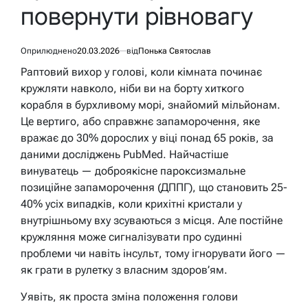
повернути рівновагу
Оприлюднено
20.03.2026
від
Понька Святослав
Раптовий вихор у голові, коли кімната починає
кружляти навколо, ніби ви на борту хиткого
корабля в бурхливому морі, знайомий мільйонам.
Це вертиго, або справжнє запаморочення, яке
вражає до 30% дорослих у віці понад 65 років, за
даними досліджень PubMed. Найчастіше
винуватець — доброякісне пароксизмальне
позиційне запаморочення (ДППГ), що становить 25-
40% усіх випадків, коли крихітні кристали у
внутрішньому вху зсуваються з місця. Але постійне
кружляння може сигналізувати про судинні
проблеми чи навіть інсульт, тому ігнорувати його —
як грати в рулетку з власним здоров’ям.
Уявіть, як проста зміна положення голови