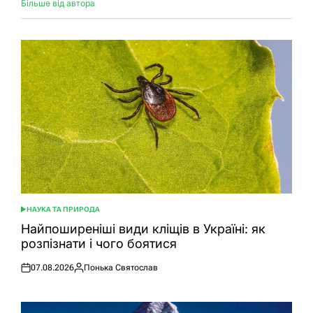
Більше від автора
НАУКА ТА ПРИРОДА
ОПУБЛІКУВАТИ
У
Найпоширеніші види кліщів в Україні: як
розпізнати і чого боятися
07.08.2026
Понька Святослав
Оприлюднено
Опубліковано