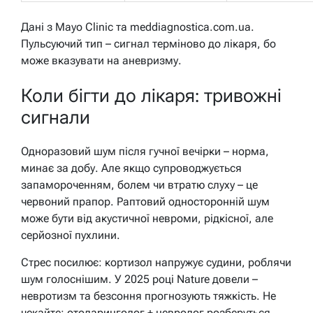
Дані з Mayo Clinic та meddiagnostica.com.ua.
Пульсуючий тип – сигнал терміново до лікаря, бо
може вказувати на аневризму.
Коли бігти до лікаря: тривожні
сигнали
Одноразовий шум після гучної вечірки – норма,
минає за добу. Але якщо супроводжується
запамороченням, болем чи втратю слуху – це
червоний прапор. Раптовий односторонній шум
може бути від акустичної невроми, рідкісної, але
серйозної пухлини.
Стрес посилює: кортизол напружує судини, роблячи
шум голоснішим. У 2025 році Nature довели –
невротизм та безсоння прогнозують тяжкість. Не
чекайте: отоларинголог + невролог розберуться.