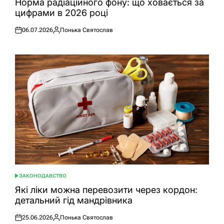
Норма радіаційного фону: що ховається за
цифрами в 2026 році
06.07.2026
Понька Святослав
Оприлюднено
Опубліковано
ЗАКОНОДАВСТВО
ОПУБЛІКУВАТИ
У
Які ліки можна перевозити через кордон:
детальний гід мандрівника
25.06.2026
Понька Святослав
Оприлюднено
Опубліковано