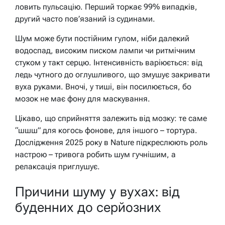
ловить пульсацію. Перший торкає 99% випадків,
другий часто пов’язаний із судинами.
Шум може бути постійним гулом, ніби далекий
водоспад, високим писком лампи чи ритмічним
стуком у такт серцю. Інтенсивність варіюється: від
ледь чутного до оглушливого, що змушує закривати
вуха руками. Вночі, у тиші, він посилюється, бо
мозок не має фону для маскування.
Цікаво, що сприйняття залежить від мозку: те саме
“шшш” для когось фонове, для іншого – тортура.
Дослідження 2025 року в Nature підкреслюють роль
настрою – тривога робить шум гучнішим, а
релаксація приглушує.
Причини шуму у вухах: від
буденних до серйозних