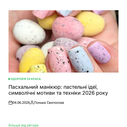
ЗДОРОВ'Я ТА КРАСА
ОПУБЛІКУВАТИ
У
Пасхальний манікюр: пастельні ідеї,
символічні мотиви та техніки 2026 року
04.06.2026
Понька Святослав
Оприлюднено
Опубліковано
Більше від автора