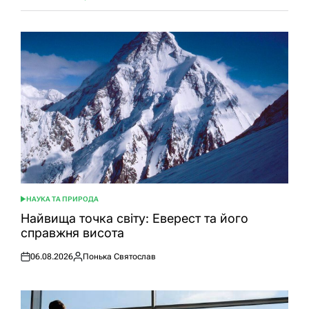
НАУКА ТА ПРИРОДА
ОПУБЛІКУВАТИ
У
Найвища точка світу: Еверест та його
справжня висота
06.08.2026
Понька Святослав
Оприлюднено
Опубліковано