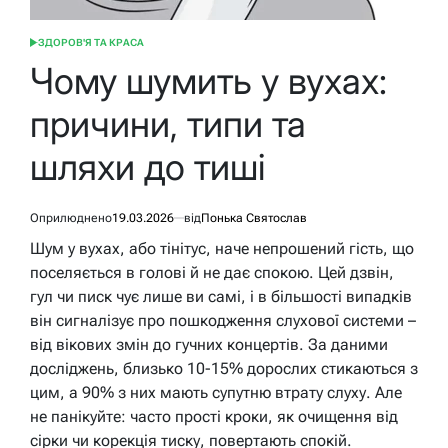
ЗДОРОВ'Я ТА КРАСА
ОПУБЛІКУВАТИ
У
Чому шумить у вухах:
причини, типи та
шляхи до тиші
Оприлюднено
19.03.2026
від
Понька Святослав
Шум у вухах, або тінітус, наче непрошений гість, що
поселяється в голові й не дає спокою. Цей дзвін,
гул чи писк чує лише ви самі, і в більшості випадків
він сигналізує про пошкодження слухової системи –
від вікових змін до гучних концертів. За даними
досліджень, близько 10-15% дорослих стикаються з
цим, а 90% з них мають супутню втрату слуху. Але
не панікуйте: часто прості кроки, як очищення від
сірки чи корекція тиску, повертають спокій.