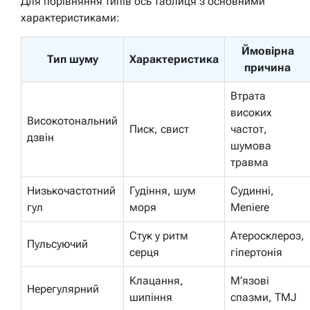
Для порівняння типів ось таблиця з основними
характеристиками:
Ймовірна
Тип шуму
Характеристика
причина
Втрата
високих
Високотональний
Писк, свист
частот,
дзвін
шумова
травма
Низькочастотний
Гудіння, шум
Судинні,
гул
моря
Meniere
Стук у ритм
Атеросклероз,
Пульсуючий
серця
гіпертонія
Клацання,
М’язові
Нерегулярний
шипіння
спазми, TMJ