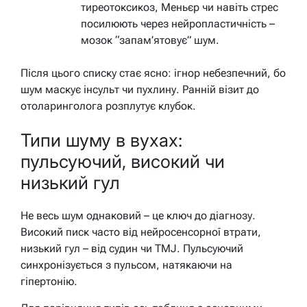
тиреотоксикоз, Меньєр чи навіть стрес
посилюють через нейропластичність –
мозок “запам’ятовує” шум.
Після цього списку стає ясно: ігнор небезпечний, бо
шум маскує інсульт чи пухлину. Ранній візит до
отоларинголога розплутує клубок.
Типи шуму в вухах:
пульсуючий, високий чи
низький гул
Не весь шум однаковий – це ключ до діагнозу.
Високий писк часто від нейросенсорної втрати,
низький гул – від судин чи TMJ. Пульсуючий
синхронізується з пульсом, натякаючи на
гіпертонію.