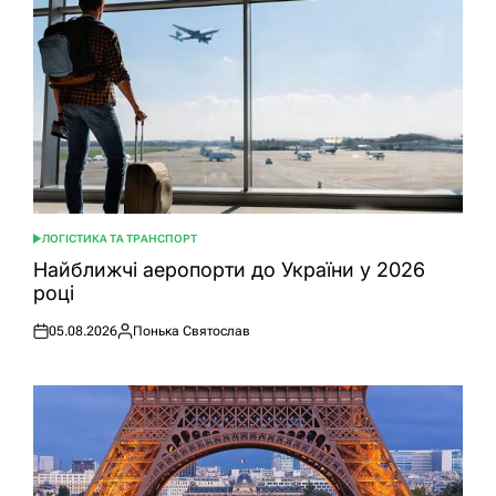
ЛОГІСТИКА ТА ТРАНСПОРТ
ОПУБЛІКУВАТИ
У
Найближчі аеропорти до України у 2026
році
05.08.2026
Понька Святослав
Оприлюднено
Опубліковано