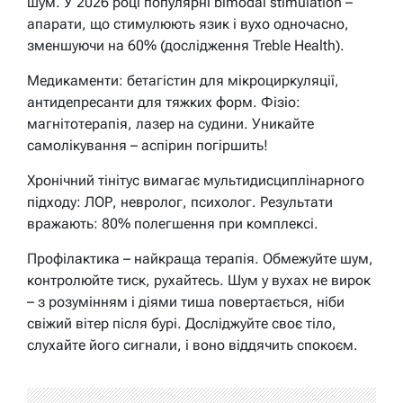
шум. У 2026 році популярні bimodal stimulation –
апарати, що стимулюють язик і вухо одночасно,
зменшуючи на 60% (дослідження Treble Health).
Медикаменти: бетагістин для мікроциркуляції,
антидепресанти для тяжких форм. Фізіо:
магнітотерапія, лазер на судини. Уникайте
самолікування – аспірин погіршить!
Хронічний тінітус вимагає мультидисциплінарного
підходу: ЛОР, невролог, психолог. Результати
вражають: 80% полегшення при комплексі.
Профілактика – найкраща терапія. Обмежуйте шум,
контролюйте тиск, рухайтесь. Шум у вухах не вирок
– з розумінням і діями тиша повертається, ніби
свіжий вітер після бурі. Досліджуйте своє тіло,
слухайте його сигнали, і воно віддячить спокоєм.