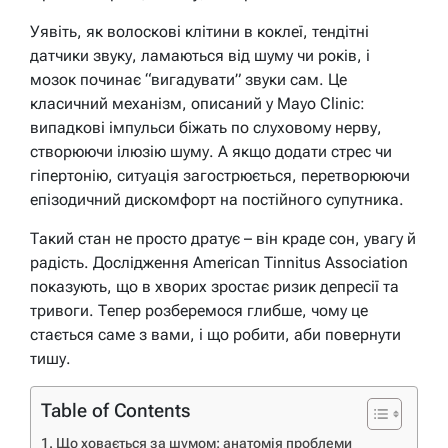
Уявіть, як волоскові клітини в коклеї, тендітні
датчики звуку, ламаються від шуму чи років, і
мозок починає “вигадувати” звуки сам. Це
класичний механізм, описаний у Mayo Clinic:
випадкові імпульси біжать по слуховому нерву,
створюючи ілюзію шуму. А якщо додати стрес чи
гіпертонію, ситуація загострюється, перетворюючи
епізодичний дискомфорт на постійного супутника.
Такий стан не просто дратує – він краде сон, увагу й
радість. Дослідження American Tinnitus Association
показують, що в хворих зростає ризик депресії та
тривоги. Тепер розберемося глибше, чому це
стається саме з вами, і що робити, аби повернути
тишу.
Table of Contents
Що ховається за шумом: анатомія проблеми