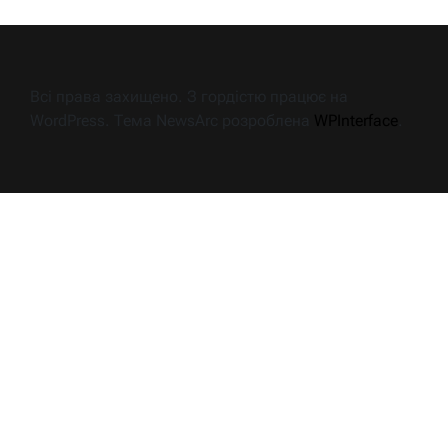
Всі права захищено. З гордістю працює на
WordPress. Тема NewsArc розроблена
WPInterface
.