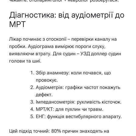
Діагностика: від аудіометрії до
МРТ
Лікар починає з отоскопії – перевірки каналу на
пробки. Аудіограма вимірює пороги слуху,
виявляючи втрату. Для судин – УЗД доплер судин
голови та шиї.
Збір анамнезу: коли почався, що
провокує.
Аудіометрія: графіки частот покажуть
дефект.
Імпедансометрія: рухливість кісточок.
МРТ/КТ: для пухлин чи травм.
ЕНГ: функція вестибулярного апарату.
Цей підхід точний: 80% причин знаходять на