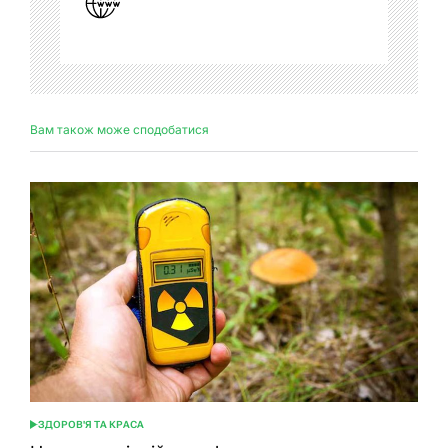
Вам також може сподобатися
ЗДОРОВ'Я ТА КРАСА
ОПУБЛІКУВАТИ
У