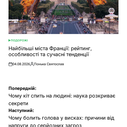
ПОДОРОЖІ
ОПУБЛІКУВАТИ
У
Найбільші міста Франції: рейтинг,
особливості та сучасні тенденції
04.08.2026
Понька Святослав
Оприлюднено
Опубліковано
Навігація
Попередній:
записів
Чому кіт спить на людині: наука розкриває
секрети
Наступний:
Чому болить голова у висках: причини від
напруги до серйозних загроз