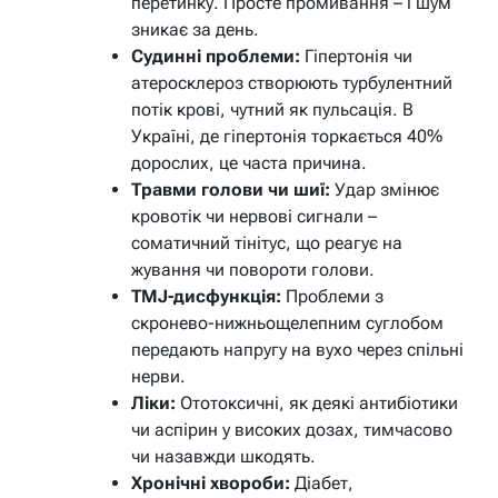
перетинку. Просте промивання – і шум
зникає за день.
Судинні проблеми:
Гіпертонія чи
атеросклероз створюють турбулентний
потік крові, чутний як пульсація. В
Україні, де гіпертонія торкається 40%
дорослих, це часта причина.
Травми голови чи шиї:
Удар змінює
кровотік чи нервові сигнали –
соматичний тінітус, що реагує на
жування чи повороти голови.
TMJ-дисфункція:
Проблеми з
скронево-нижньощелепним суглобом
передають напругу на вухо через спільні
нерви.
Ліки:
Ототоксичні, як деякі антибіотики
чи аспірин у високих дозах, тимчасово
чи назавжди шкодять.
Хронічні хвороби:
Діабет,