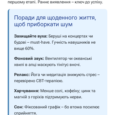
першому етапі. Раннє виявлення – ключ до успіху.
Поради для щоденного життя,
щоб приборкати шум
Захищайте вуха:
Беруші на концертах чи
будові – must-have. Гучність навушників не
вище 60%.
Фоновий звук:
Вентилятор чи океанські
хвилі в апці маскують тінітус вночі.
Релакс:
Йога чи медитація знижують стрес –
перевірено CBT-терапією.
Харчування:
Менше солі, кофеїну; цинк та
магній з горіхів підтримують нерви.
Сон:
Фіксований графік – бо втома посилює
сприйняття.