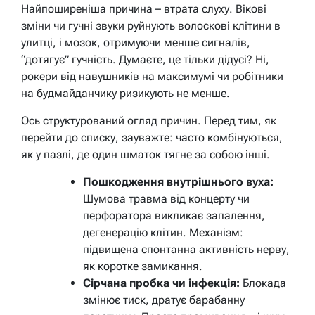
Найпоширеніша причина – втрата слуху. Вікові
зміни чи гучні звуки руйнують волоскові клітини в
улитці, і мозок, отримуючи менше сигналів,
“дотягує” гучність. Думаєте, це тільки дідусі? Ні,
рокери від навушників на максимумі чи робітники
на будмайданчику ризикують не менше.
Ось структурований огляд причин. Перед тим, як
перейти до списку, зауважте: часто комбінуються,
як у пазлі, де один шматок тягне за собою інші.
Пошкодження внутрішнього вуха:
Шумова травма від концерту чи
перфоратора викликає запалення,
дегенерацію клітин. Механізм:
підвищена спонтанна активність нерву,
як коротке замикання.
Сірчана пробка чи інфекція:
Блокада
змінює тиск, дратує барабанну