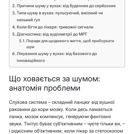
Причини шуму у вухах: від буденних до серйозних
Типи шуму в вухах: пульсуючий, високий чи
низький гул
Коли бігти до лікаря: тривожні сигнали
Діагностика: від аудіометрії до МРТ
Поради для щоденного життя, щоб приборкати
шум
Лікування шуму у вухах: від базового до
інноваційного
Що ховається за шумом:
анатомія проблеми
Слухова система – складний ланцюг від вушної
раковини до кори мозку. Коли десь ламається
ланка, мозок компенсує, генеруючи фантомні
звуки. Тінітус буває суб’єктивним – чуєте тільки ви, –
і рідкісним об’єктивним, коли лікар за стетоскопом