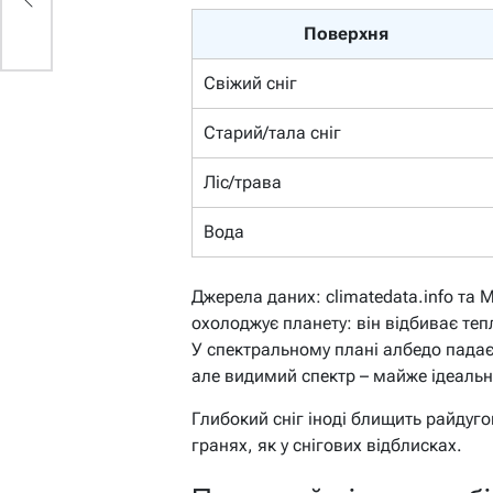
Поверхня
Свіжий сніг
Старий/тала сніг
Ліс/трава
Вода
Джерела даних: climatedata.info та 
охолоджує планету: він відбиває те
У спектральному плані албедо падає 
але видимий спектр – майже ідеальн
Глибокий сніг іноді блищить райдуго
гранях, як у снігових відблисках.