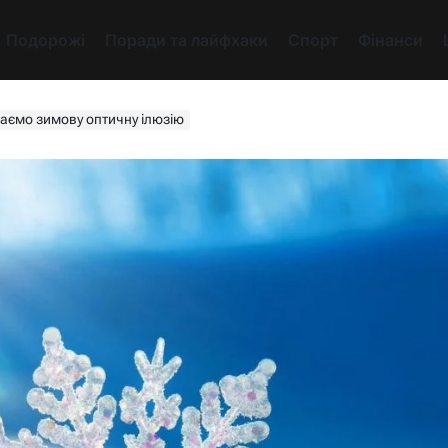
Подорожі
Поради та лайфхаки
Спорт
Фінанси
ваємо зимову оптичну ілюзію