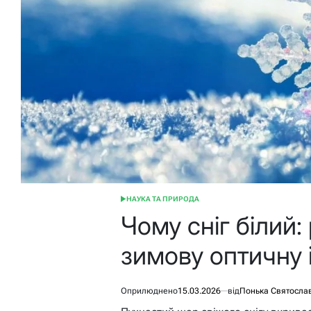
НАУКА ТА ПРИРОДА
ОПУБЛІКУВАТИ
У
Чому сніг білий
зимову оптичну 
Оприлюднено
15.03.2026
від
Понька Святосла