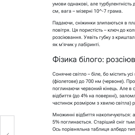
умови однакові, але турбулентність д
см, вага – мізерні 10^-7 грама.
Падаючи, сніжинки злипаються в пла
повітря. Ця пористість – ключ до ко
розсіювання. Уявіть губку з кришталю
як м’ячик у лабіринті.
Фізика білого: розсіюв
Сонячне світло – біле, бо містить ус
(фіолетове) до 700 нм (червоне). Пр
поглинаючи червоний кінець. Але в с
відбиття (до 4% на поверхні), залом
частинок розміром з хвилю світла) р
Множинні відбиття накопичуються: ал
5% поглинається. Старіший сніг тьмя
ни
Ось порівняльна таблиця албедо ти