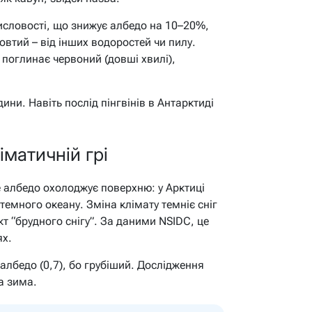
мисловості, що знижує албедо на 10–20%,
втий – від інших водоростей чи пилу.
 поглинає червоний (довші хвилі),
дини. Навіть послід пінгвінів в Антарктиді
ліматичній грі
е албедо охолоджує поверхню: у Арктиці
темного океану. Зміна клімату темніє сніг
т “брудного снігу”. За даними NSIDC, це
ях.
албедо (0,7), бо грубіший. Дослідження
а зима.