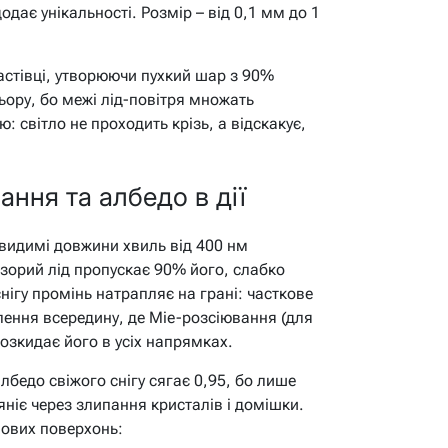
одає унікальності. Розмір – від 0,1 мм до 1
стівці, утворюючи пухкий шар з 90%
льору, бо межі лід-повітря множать
: світло не проходить крізь, а відскакує,
ання та албедо в дії
і видимі довжини хвиль від 400 нм
озорий лід пропускає 90% його, слабко
нігу промінь натрапляє на грані: часткове
лення всередину, де Mie-розсіювання (для
озкидає його в усіх напрямках.
бедо свіжого снігу сягає 0,95, бо лише
ніє через злипання кристалів і домішки.
пових поверхонь: