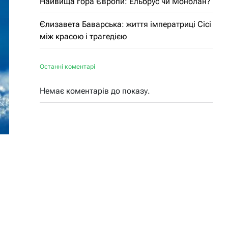
Найвища гора Європи: Ельбрус чи Монблан?
Єлизавета Баварська: життя імператриці Сісі
між красою і трагедією
Останні коментарі
Немає коментарів до показу.