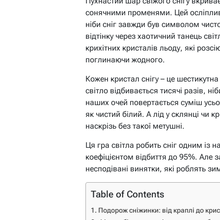
Пухнастий шар свіжого снігу вкрива
сонячними променями. Цей осліплив
ніби сніг завжди був символом чисто
відтінку через хаотичний танець сві
крихітних кристалів льоду, які розсі
поглинаючи жодного.
Кожен кристал снігу – це шестикутна
світло відбивається тисячі разів, ні
наших очей повертається суміш усьо
як чистий білий. А лід у склянці чи
наскрізь без такої метушні.
Ця гра світла робить сніг одним із н
коефіцієнтом відбиття до 95%. Але з
несподівані винятки, які роблять з
Table of Contents
Подорож сніжинки: від краплі до кри