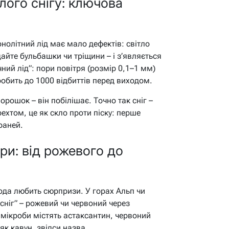
лого снігу: ключова
олітний лід має мало дефектів: світло
айте бульбашки чи тріщини – і з’являється
ний лід”: пори повітря (розмір 0,1–1 мм)
робить до 1000 відбиттів перед виходом.
порошок – він побілішає. Точно так сніг –
рехтом, це як скло проти піску: перше
раней.
ори: від рожевого до
рода любить сюрпризи. У горах Альп чи
сніг” – рожевий чи червоний через
 мікроби містять астаксантин, червоний
як кавун, звідси назва.