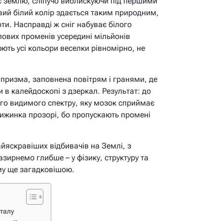
є землю, сліпучо виблискуючи під першими
ий білий колір здається таким природним,
ти. Насправді ж сніг набуває білого
тлових променів усередині мільйонів
юють усі кольори веселки рівномірно, не
 призма, заповнена повітрям і гранями, де
би в калейдоскопі з дзеркал. Результат: до
го видимого спектру, яку мозок сприймає
 крижинка прозорі, бо пропускають промені
айяскравіших відбивачів на Землі, з
азирнемо глибше – у фізику, структуру та
иму ще загадковішою.
сталу