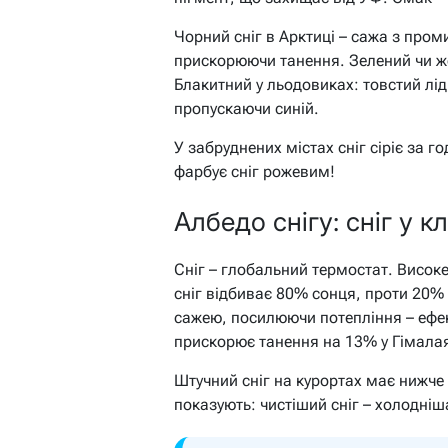
Чорний сніг в Арктиці – сажа з про
прискорюючи танення. Зелений чи жо
Блакитний у льодовиках: товстий лід
пропускаючи синій.
У забруднених містах сніг сіріє за го
фарбує сніг рожевим!
Албедо снігу: сніг у к
Сніг – глобальний термостат. Висок
сніг відбиває 80% сонця, проти 20% 
сажею, посилюючи потепління – ефек
прискорює танення на 13% у Гімала
Штучний сніг на курортах має нижче 
показують: чистіший сніг – холодніш