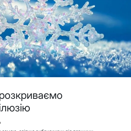
: розкриваємо
ілюзію
в