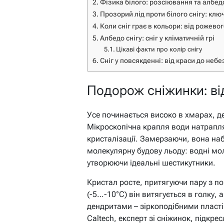
Фізика білого: розсіювання та албедо
Прозорий лід проти білого снігу: клю
Коли сніг грає в кольори: від рожево
Албедо снігу: сніг у кліматичній грі
Цікаві факти про колір снігу
Сніг у повсякденні: від краси до неб
Подорож сніжинки: ві
Усе починається високо в хмарах, д
Мікроскопічна крапля води натрапля
кристалізації. Замерзаючи, вона на
молекулярну будову льоду: водні мол
утворюючи ідеальні шестикутники.
Кристал росте, притягуючи пару з по
(-5…-10°C) він витягується в голку, 
дендритами – зіркоподібними пластін
Caltech, експерт зі сніжинок, підкре