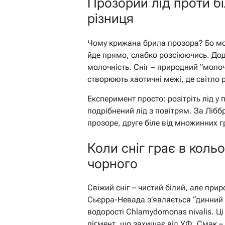
Прозорий лід проти бі
різниця
Чому крижана брила прозора? Бо мон
йде прямо, слабко розсіюючись. Дод
молочність. Сніг – природний “молоч
створюють хаотичні межі, де світло 
Експеримент просто: розітріть лід у 
подрібнений лід з повітрям. За Лібб
прозоре, друге біле від множинних г
Коли сніг грає в коль
чорного
Свіжий сніг – чистий білий, але при
Сьєрра-Невада з’являється “динний 
водорості Chlamydomonas nivalis. Ці
пігмент, що захищає від УФ. Смак – 