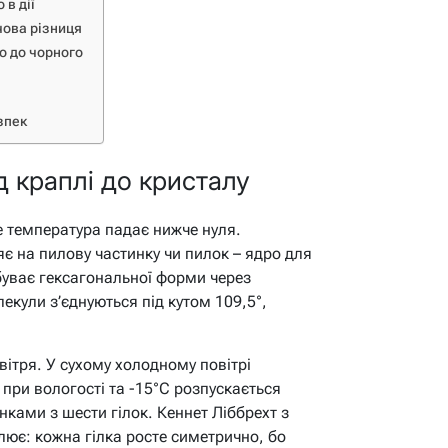
 в дії
чова різниця
го до чорного
езпек
д краплі до кристалу
е температура падає нижче нуля.
є на пилову частинку чи пилок – ядро для
буває гексагональної форми через
екули з’єднуються під кутом 109,5°,
вітря. У сухому холодному повітрі
а при вологості та -15°C розпускається
ками з шести гілок. Кеннет Ліббрехт з
слює: кожна гілка росте симетрично, бо