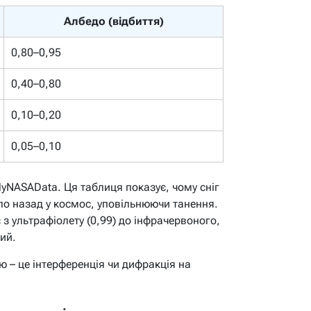
Албедо (відбиття)
0,80–0,95
0,40–0,80
0,10–0,20
0,05–0,10
MyNASAData. Ця таблиця показує, чому сніг
пло назад у космос, уповільнюючи танення.
з ультрафіолету (0,99) до інфрачервоного,
ий.
ю – це інтерференція чи дифракція на