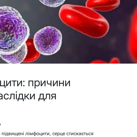
цити: причини
аслідки для
в
є підвищені лімфоцити, серце стискається