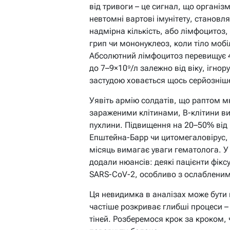
від тривоги – це сигнал, що організм
невтомні вартові імунітету, становля
надмірна кількість, або лімфоцитоз, 
грип чи мононуклеоз, коли тіло мобі
Абсолютний лімфоцитоз перевищує 4×
до 7–9×10⁹/л залежно від віку, ігнор
застудою ховається щось серйозніш
Уявіть армію солдатів, що раптом м
зараженими клітинами, B-клітини в
пухлини. Підвищення на 20–50% від 
Епштейна-Барр чи цитомегаловірус,
місяць вимагає уваги гематолога. У
додали нюансів: деякі пацієнти фік
SARS-CoV-2, особливо з ослабленим
Ця невидимка в аналізах може бути 
частіше розкриває глибші процеси – 
тіней. Розберемося крок за кроком, 