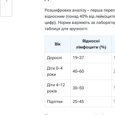
Розшифровка аналізу – перша переп
відносним (понад 40% від лейкоцит
цифр). Норми варіюють за лаборатор
таблиця для зручності:
Відносні
Вік
лімфоцити (%)
Дорослі
19–37
Діти 0–4
40–60
роки
Діти 4–12
30–50
років
Підлітки
25–45