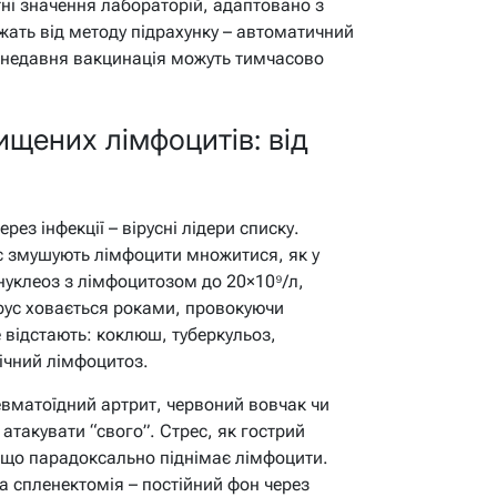
ні значення лабораторій, адаптовано з
жать від методу підрахунку – автоматичний
чи недавня вакцинація можуть тимчасово
ищених лімфоцитів: від
ез інфекції – вірусні лідери списку.
ус змушують лімфоцити множитися, як у
нуклеоз з лімфоцитозом до 20×10⁹/л,
ус ховається роками, провокуючи
е відстають: коклюш, туберкульоз,
нічний лімфоцитоз.
евматоїдний артрит, червоний вовчак чи
такувати “свого”. Стрес, як гострий
, що парадоксально піднімає лімфоцити.
а спленектомія – постійний фон через