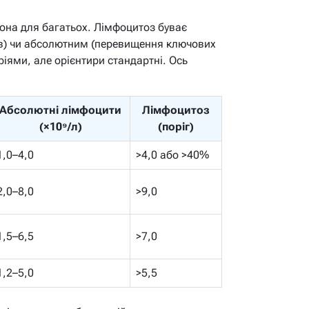
она для багатьох. Лімфоцитоз буває
ів) чи абсолютним (перевищення ключових
іями, але орієнтири стандартні. Ось
Абсолютні лімфоцити
Лімфоцитоз
(×10⁹/л)
(поріг)
1,0–4,0
>4,0 або >40%
2,0–8,0
>9,0
1,5–6,5
>7,0
1,2–5,0
>5,5