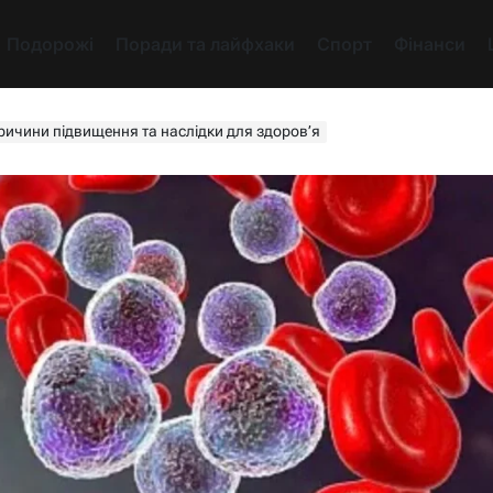
Подорожі
Поради та лайфхаки
Спорт
Фінанси
ричини підвищення та наслідки для здоров’я