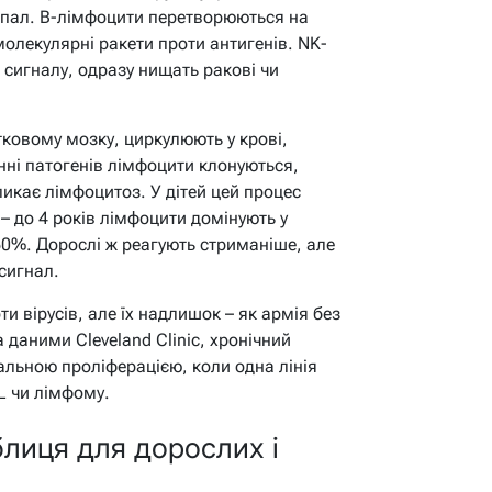
апал. B-лімфоцити перетворюються на
молекулярні ракети проти антигенів. NK-
ь сигналу, одразу нищать ракові чи
стковому мозку, циркулюють у крові,
нні патогенів лімфоцити клонуються,
икає лімфоцитоз. У дітей цей процес
 – до 4 років лімфоцити домінують у
0%. Дорослі ж реагують стриманіше, але
сигнал.
и вірусів, але їх надлишок – як армія без
даними Cleveland Clinic, хронічний
альною проліферацією, коли одна лінія
L чи лімфому.
блиця для дорослих і