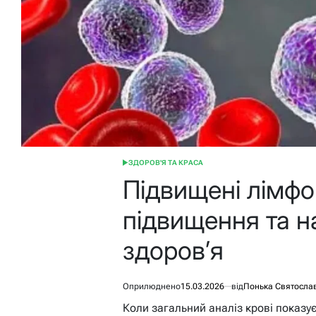
ЗДОРОВ'Я ТА КРАСА
ОПУБЛІКУВАТИ
У
Підвищені лімфо
підвищення та н
здоров’я
Оприлюднено
15.03.2026
від
Понька Святосла
Коли загальний аналіз крові показу