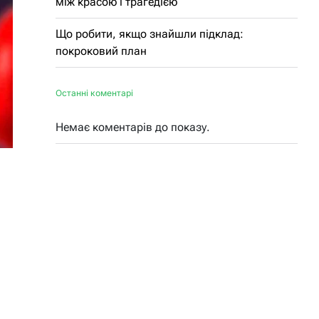
між красою і трагедією
Що робити, якщо знайшли підклад:
покроковий план
Останні коментарі
Немає коментарів до показу.