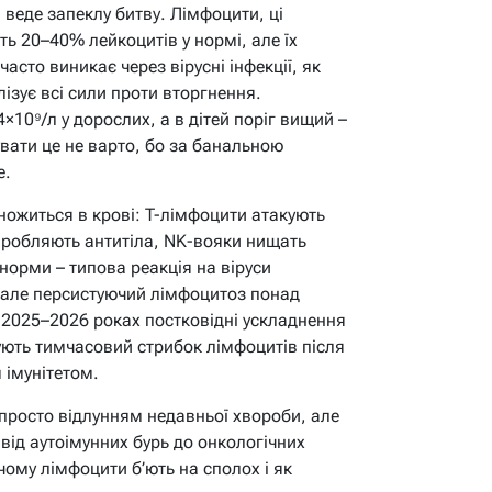
 веде запеклу битву. Лімфоцити, ці
ть 20–40% лейкоцитів у нормі, але їх
часто виникає через вірусні інфекції, як
лізує всі сили проти вторгнення.
10⁹/л у дорослих, а в дітей поріг вищий –
увати це не варто, бо за банальною
е.
ножиться в крові: T-лімфоцити атакують
иробляють антитіла, NK-вояки нищать
норми – типова реакція на віруси
 але персистуючий лімфоцитоз понад
 2025–2026 роках постковідні ускладнення
сують тимчасовий стрибок лімфоцитів після
 імунітетом.
просто відлунням недавньої хвороби, але
від аутоімунних бурь до онкологічних
чому лімфоцити б’ють на сполох і як