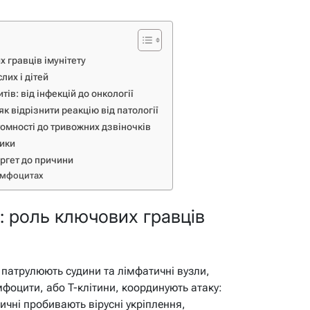
 гравців імунітету
лих і дітей
в: від інфекцій до онкології
к відрізнити реакцію від патології
омності до тривожних дзвіночків
тики
ргет до причини
лімфоцитах
: роль ключових гравців
о патрулюють судини та лімфатичні вузли,
імфоцити, або T-клітини, координують атаку:
ичні пробивають вірусні укріплення,