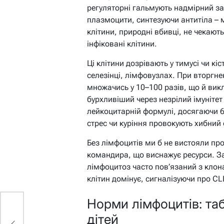
регуляторні гальмують надмірний з
плазмоцити, синтезуючи антитіла – 
клітини, природні вбивці, не чекают
інфіковані клітини.
Ці клітини дозрівають у тимусі чи кі
селезінці, лімфовузлах. При вторгне
множачись у 10–100 разів, що й викл
бурхливіший через незрілий імунітет
лейкоцитарній формулі, досягаючи 6
стрес чи куріння провокують хибний 
Без лімфоцитів ми б не вистояли прот
командира, що виснажує ресурси. За 
лімфоцитоз часто пов’язаний з клон
клітин домінує, сигналізуючи про CL
Норми лімфоцитів: та
дітей