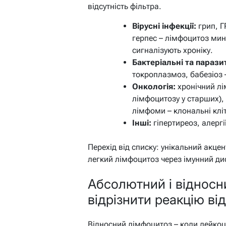
відсутність фільтра.
Вірусні інфекції:
грип, Г
герпес – лімфоцитоз мин
сигналізують хроніку.
Бактеріальні та парази
токроплазмоз, бабезіоз –
Онкологія:
хронічний лі
лімфоцитозу у старших), 
лімфоми – клональні кліт
Інші:
гіпертиреоз, алергі
Перехід від списку: унікальний акце
легкий лімфоцитоз через імунний д
Абсолютний і відносн
відрізнити реакцію від
Відносний лімфоцитоз – коли лейкоц