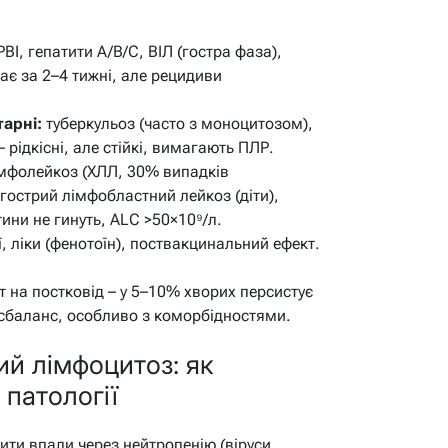
РВІ, гепатити A/B/C, ВІЛ (гостра фаза),
ає за 2–4 тижні, але рецидиви
тарні:
туберкульоз (часто з моноцитозом),
 рідкісні, але стійкі, вимагають ПЛР.
мфолейкоз (ХЛЛ, 30% випадків
гострий лімфобластний лейкоз (діти),
ини не гинуть, ALC >50×10⁹/л.
ї, ліки (фенотоїн), поствакцинальний ефект.
нт на постковід – у 5–10% хворих персистує
исбаланс, особливо з коморбідностями.
ий лімфоцитоз: як
 патології
ити впали через нейтропенію (віруси