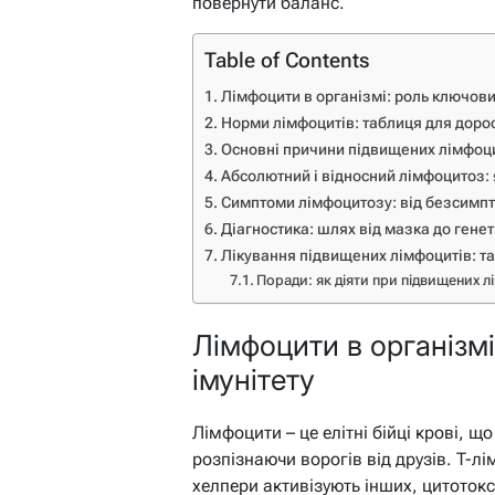
повернути баланс.
Table of Contents
Лімфоцити в організмі: роль ключових
Норми лімфоцитів: таблиця для дорос
Основні причини підвищених лімфоциті
Абсолютний і відносний лімфоцитоз: я
Симптоми лімфоцитозу: від безсимпт
Діагностика: шлях від мазка до гене
Лікування підвищених лімфоцитів: та
Поради: як діяти при підвищених 
Лімфоцити в організмі
імунітету
Лімфоцити – це елітні бійці крові, щ
розпізнаючи ворогів від друзів. T-л
хелпери активізують інших, цитотокс