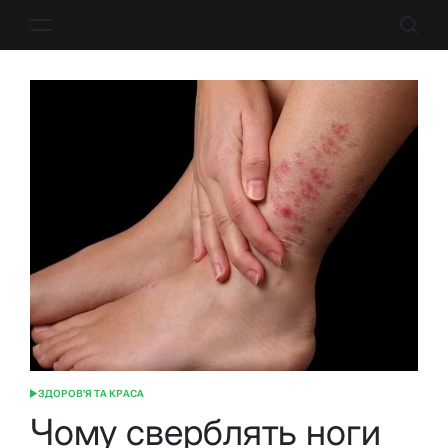
Перейти
до
вмісту
ЗДОРОВ'Я ТА КРАСА
ОПУБЛІКУВАТИ
У
Чому сверблять ноги