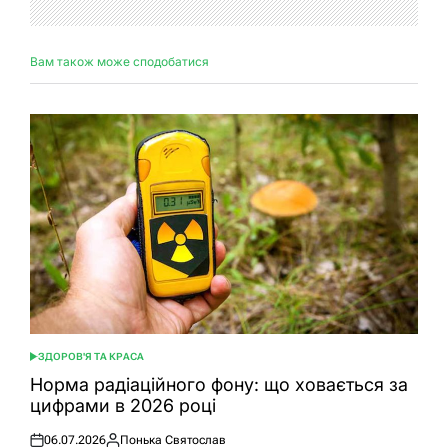
Вам також може сподобатися
ЗДОРОВ'Я ТА КРАСА
ОПУБЛІКУВАТИ
У
Норма радіаційного фону: що ховається за
цифрами в 2026 році
06.07.2026
Понька Святослав
Оприлюднено
Опубліковано