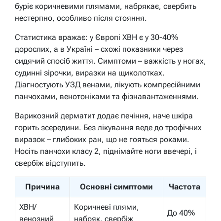
буріє коричневими плямами, набрякає, свербить
нестерпно, особливо після стояння.
Статистика вражає: у Європі ХВН є у 30-40%
дорослих, а в Україні – схожі показники через
сидячий спосіб життя. Симптоми – важкість у ногах,
судинні зірочки, виразки на щиколотках.
Діагностують УЗД венами, лікують компресійними
панчохами, венотоніками та фізнавантаженнями.
Варикозний дерматит додає печіння, наче шкіра
горить зсередини. Без лікування веде до трофічних
виразок – глибоких ран, що не гояться роками.
Носіть панчохи класу 2, піднімайте ноги ввечері, і
свербіж відступить.
Причина
Основні симптоми
Частота
ХВН/
Коричневі плями,
До 40%
венозний
набряк, свербіж