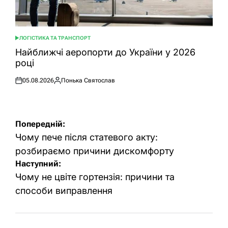
ЛОГІСТИКА ТА ТРАНСПОРТ
ОПУБЛІКУВАТИ
У
Найближчі аеропорти до України у 2026
році
05.08.2026
Понька Святослав
Оприлюднено
Опубліковано
Навігація
Попередній:
записів
Чому пече після статевого акту:
розбираємо причини дискомфорту
Наступний:
Чому не цвіте гортензія: причини та
способи виправлення