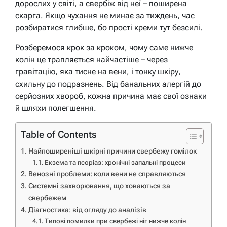
дорослих у світі, а свербіж від неї – поширена
скарга. Якщо чухання не минає за тиждень, час
розбиратися глибше, бо прості креми тут безсилі.
Розберемося крок за кроком, чому саме нижче
колін це трапляється найчастіше – через
гравітацію, яка тисне на вени, і тонку шкіру,
схильну до подразнень. Від банальних алергій до
серйозних хвороб, кожна причина має свої ознаки
й шляхи полегшення.
Table of Contents
Найпоширеніші шкірні причини свербежу гомілок
Екзема та псоріаз: хронічні запальні процеси
Венозні проблеми: коли вени не справляються
Системні захворювання, що ховаються за
свербежем
Діагностика: від огляду до аналізів
Типові помилки при свербежі ніг нижче колін