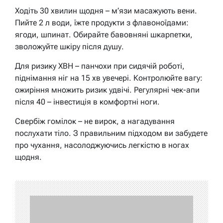
Ходіть 30 хвилин щодня – м’язи масажують вени.
Пийте 2 л води, їжте продукти з флавоноїдами:
ягоди, шпинат. Обирайте бавовняні шкарпетки,
зволожуйте шкіру після душу.
Для ризику ХВН – панчохи при сидячій роботі,
піднімання ніг на 15 хв увечері. Контролюйте вагу:
ожиріння множить ризик удвічі. Регулярні чек-апи
після 40 – інвестиція в комфортні ноги.
Свербіж гомілок – не вирок, а нагадування
послухати тіло. З правильним підходом ви забудете
про чухання, насолоджуючись легкістю в ногах
щодня.