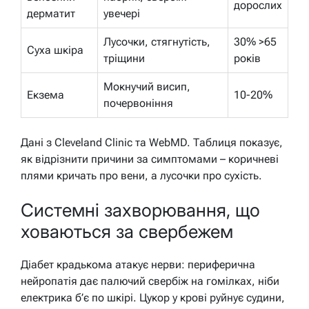
дорослих
дерматит
увечері
Лусочки, стягнутість,
30% >65
Суха шкіра
тріщини
років
Мокнучий висип,
Екзема
10-20%
почервоніння
Дані з Cleveland Clinic та WebMD. Таблиця показує,
як відрізнити причини за симптомами – коричневі
плями кричать про вени, а лусочки про сухість.
Системні захворювання, що
ховаються за свербежем
Діабет крадькома атакує нерви: периферична
нейропатія дає палючий свербіж на гомілках, ніби
електрика б’є по шкірі. Цукор у крові руйнує судини,