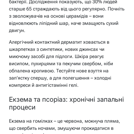
бактерії. Дослідження показують, що 30% людей
старше 65 страждають від цього регулярно. Почніть
з зволожувачів на основі церамідів – вони
відновлюють ліпідний шар, наче змащують сухий
двигун.
Алергічний контактний дерматит ховається в
шкарпетках з синтетики, нових джинсах чи
миючому засобі для підлоги. Шкіра реагує
висипом, пухирцями та пекучим свербом, ніби
обпалена кропивою. Тестуйте нове взуття на
зап’ястку спершу, а для полегшення – холодні
компреси й антигістамінні гелі.
Екзема та псоріаз: хронічні запальні
процеси
Екзема на гомілках – це червона, мокнуча пляма,
що свербить ночами, змушуючи прокидатися в