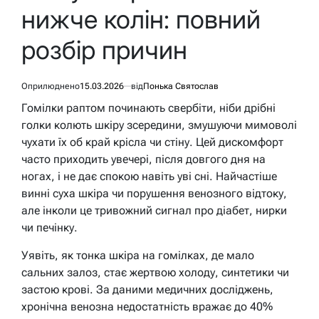
нижче колін: повний
розбір причин
Оприлюднено
15.03.2026
від
Понька Святослав
Гомілки раптом починають свербіти, ніби дрібні
голки колють шкіру зсередини, змушуючи мимоволі
чухати їх об край крісла чи стіну. Цей дискомфорт
часто приходить увечері, після довгого дня на
ногах, і не дає спокою навіть уві сні. Найчастіше
винні суха шкіра чи порушення венозного відтоку,
але інколи це тривожний сигнал про діабет, нирки
чи печінку.
Уявіть, як тонка шкіра на гомілках, де мало
сальних залоз, стає жертвою холоду, синтетики чи
застою крові. За даними медичних досліджень,
хронічна венозна недостатність вражає до 40%