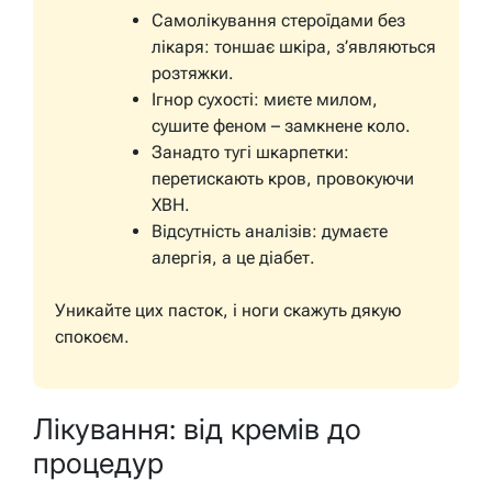
Самолікування стероїдами без
лікаря: тоншає шкіра, з’являються
розтяжки.
Ігнор сухості: миєте милом,
сушите феном – замкнене коло.
Занадто тугі шкарпетки:
перетискають кров, провокуючи
ХВН.
Відсутність аналізів: думаєте
алергія, а це діабет.
Уникайте цих пасток, і ноги скажуть дякую
спокоєм.
Лікування: від кремів до
процедур