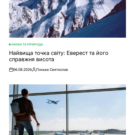
НАУКА ТА ПРИРОДА
ОПУБЛІКУВАТИ
У
Найвища точка світу: Еверест та його
справжня висота
06.08.2026
Понька Святослав
Оприлюднено
Опубліковано