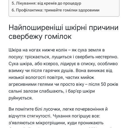
Лікування: від кремів до процедур
Профілактика: тримайте гомілки здоровими
Найпоширеніші шкірні причини
свербежу гомілок
Шкіра на ногах нижче колін – як суха земля в
посуху: тріскається, лущиться і свербить нестерпно.
Суха шкіра, або ксероз, лідирує в списку, особливо
взимку чи після гарячих душів. Вона виникає від
низької вологості повітря, частих мийок
агресивними гелями чи просто віку – після 50 років
сальні залози слабшають, і бар’єр шкіри
руйнується.
Ви помітите білі лусочки, легке почервоніння й
відчуття стягнутості. Чухання погіршує все:
з’являються мікротріщини, куди проникають