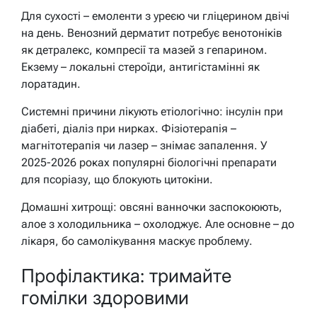
Для сухості – емоленти з уреєю чи гліцерином двічі
на день. Венозний дерматит потребує венотоніків
як детралекс, компресії та мазей з гепарином.
Екзему – локальні стероїди, антигістамінні як
лоратадин.
Системні причини лікують етіологічно: інсулін при
діабеті, діаліз при нирках. Фізіотерапія –
магнітотерапія чи лазер – знімає запалення. У
2025-2026 роках популярні біологічні препарати
для псоріазу, що блокують цитокіни.
Домашні хитрощі: овсяні ванночки заспокоюють,
алое з холодильника – охолоджує. Але основне – до
лікаря, бо самолікування маскує проблему.
Профілактика: тримайте
гомілки здоровими