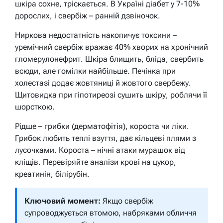
шкіра сохне, тріскається. В Україні діабет у 7-10%
дорослих, і свербіж – ранній дзвіночок.
Ниркова недостатність накопичує токсини –
уремічний свербіж вражає 40% хворих на хронічний
гломерулонефрит. Шкіра блищить, бліда, свербить
всюди, але гомілки найбільше. Печінка при
холестазі додає жовтяниці й жовтого свербежу.
Щитовидка при гіпотиреозі сушить шкіру, роблячи її
шорсткою.
Рідше – грибки (дерматофітія), короста чи ліки.
Грибок любить теплі взуття, дає кільцеві плями з
лусочками. Короста – нічні атаки мурашок від
кліщів. Перевіряйте аналізи крові на цукор,
креатинін, білірубін.
Ключовий момент:
Якщо свербіж
супроводжується втомою, набряками обличчя