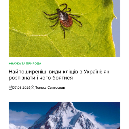
НАУКА ТА ПРИРОДА
ОПУБЛІКУВАТИ
У
Найпоширеніші види кліщів в Україні: як
розпізнати і чого боятися
07.08.2026
Понька Святослав
Оприлюднено
Опубліковано