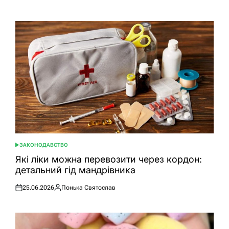
ЗАКОНОДАВСТВО
ОПУБЛІКУВАТИ
У
Які ліки можна перевозити через кордон:
детальний гід мандрівника
25.06.2026
Понька Святослав
Оприлюднено
Опубліковано