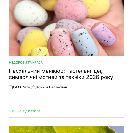
ЗДОРОВ'Я ТА КРАСА
ОПУБЛІКУВАТИ
У
Пасхальний манікюр: пастельні ідеї,
символічні мотиви та техніки 2026 року
04.06.2026
Понька Святослав
Оприлюднено
Опубліковано
Більше від автора