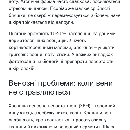
поту. Атопічна форма часто спадкова, посилюється
стресом чи пилом. Псоріаз же малює сріблясті
бляшки, де свербіж перемежовується з болем, наче
шкіра тріскається від напруги.
Ці стани вражають 10-20% населення, за даними
дерматологічних асоціацій. Лікують
кортикостероїдними мазями, але ключ – уникати
тригерів: вовни, поту, спеки. У важких випадках
фототерапія чи біологічні препарати повертають
шкірі спокій.
Венозні проблеми: коли вени
не справляються
Хронічна венозна недостатність (ХВН) – головний
винуватець свербежу нижче колін. Клапани вен
слабшають, кров застається, просочуючись у
тканини й викликаючи венозний дерматит. Шкіра