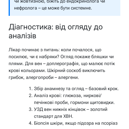
чи жовтизною, біжіть до ендокринолога чи
нефролога – це може бути системне.
Діагностика: від огляду до
аналізів
Лікар починає з питань: коли почалося, що
посилює, чи є набряки? Огляд покаже бляшки чи
плями. Для вен – доплерографія, що малює потік
крові кольорами. Шкірний соскоб виключить
грибок, алергопроби – алергени.
Збір анамнезу та огляд – базовий крок.
Аналіз крові: глюкоза, ниркові/
печінкові проби, гормони щитовидки.
УЗД вен нижніх кінцівок – золотий
стандарт для ХВН.
Біопсія шкіри, якщо підозра на псоріаз