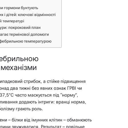
 чи гормони бунтують
 і дітей: ключові відмінності
й температурі
ури: покроковий план
агає термінової допомоги
убфебрильною температурою
фебрильною
 механізми
ипадковий стрибок, а стійке підвищення
онад два тижні без явних ознак ГРВІ чи
37,5°C часто маскується під “норму”,
оливання додають інтриги: вранці норма,
болізму грають роль.
ени – білки від імунних клітин – обманюють
дини звужуватися. Результат – повільне