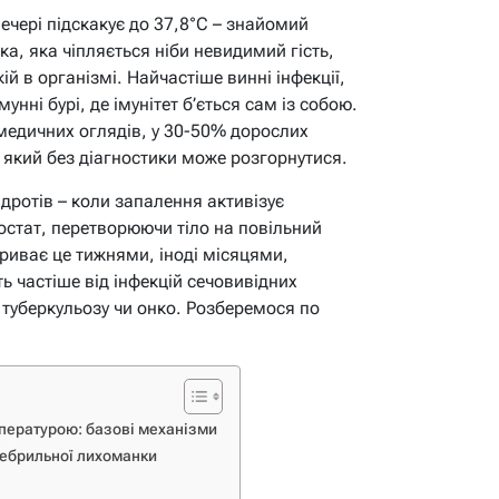
вечері підскакує до 37,8°C – знайомий
а, яка чіпляється ніби невидимий гість,
й в організмі. Найчастіше винні інфекції,
унні бурі, де імунітет б’ється сам із собою.
 медичних оглядів, у 30-50% дорослих
 який без діагностики може розгорнутися.
дротів – коли запалення активізує
остат, перетворюючи тіло на повільний
Триває це тижнями, іноді місяцями,
ь частіше від інфекцій сечовивідних
д туберкульозу чи онко. Розберемося по
пературою: базові механізми
фебрильної лихоманки