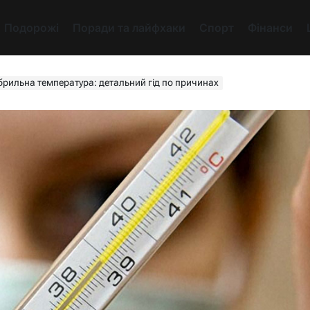
Подорожі
Поради та лайфхаки
Спорт
Фінанси
рильна температура: детальний гід по причинах