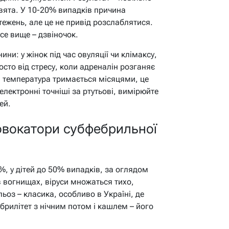
 свята. У 10-20% випадків причина
тежень, але це не привід розслаблятися.
се вище – дзвіночок.
ини: у жінок під час овуляції чи клімаксу,
осто від стресу, коли адреналін розганяє
 температура тримається місяцями, це
електронні точніші за ртутьові, вимірюйте
ей.
ровокатори субфебрильної
0%, у дітей до 50% випадків, за оглядом
 в вогнищах, віруси множаться тихо,
ьоз – класика, особливо в Україні, де
брилітет з нічним потом і кашлем – його