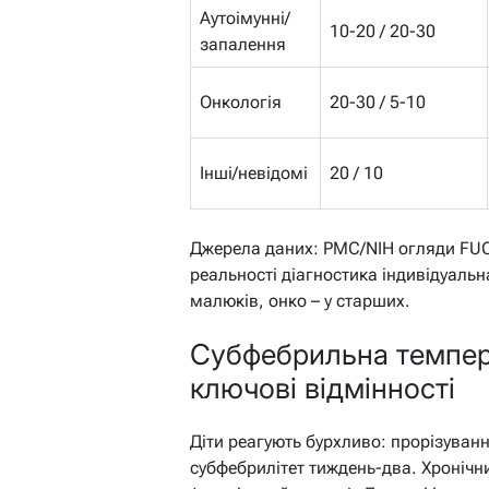
Аутоімунні/
10-20 / 20-30
запалення
Онкологія
20-30 / 5-10
Інші/невідомі
20 / 10
Джерела даних: PMC/NIH огляди FUO,
реальності діагностика індивідуальна
малюків, онко – у старших.
Субфебрильна темпера
ключові відмінності
Діти реагують бурхливо: прорізуванн
субфебрилітет тиждень-два. Хронічни