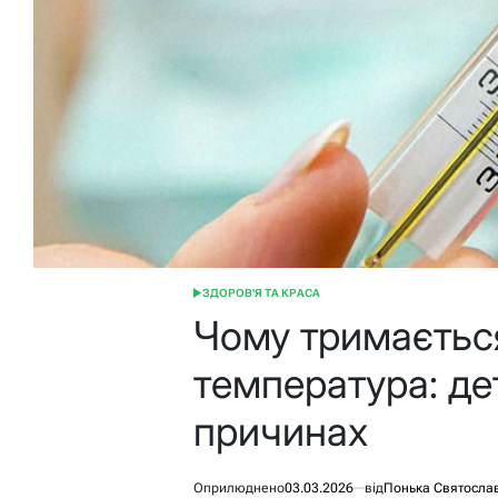
ЗДОРОВ'Я ТА КРАСА
ОПУБЛІКУВАТИ
У
Чому тримаєтьс
температура: де
причинах
Оприлюднено
03.03.2026
від
Понька Святосла