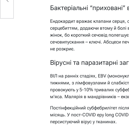
Бактеріальні “приховані”
Ендокардит вражає клапани серця, 
серцебиттям, додаючи втому й болі в
жінок, бо короткий сечовід полегшує 
сечовипускання – ключі. Абсцеси пе
не розкриє.
Вірусні та паразитарні за
ВІЛ на ранніх стадіях, EBV (мононук
тижнями, з лімфовузлами й слабкіст
провокують у 5-10% тривалих субфебр
м’яса. Малярія в мандрівників – екз
Постінфекційний субфебрилітет після
місяць. У пост-COVID еру long COVID
персистуючий вірус у тканинах.