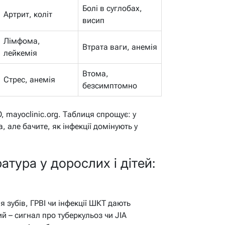
Болі в суглобах,
Артрит, коліт
висип
Лімфома,
Втрата ваги, анемія
лейкемія
Втома,
Стрес, анемія
безсимптомно
 mayoclinic.org. Таблиця спрощує: у
, але бачите, як інфекції домінують у
тура у дорослих і дітей:
я зубів, ГРВІ чи інфекції ШКТ дають
й – сигнал про туберкульоз чи JIA