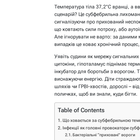
Температура тіла 37,2°C вранці, а в
сценарій? Це субфебрильна лихоманк
сигналізуючи про прихований неспокі
що ковтають сили потроху, або аутоім
Але ігнорувати не варто: за даними
випадків це ховає хронічний процес,
Уявіть судини як мережу сигнальних 
цитокіни, гіпоталамус піднімає терм
інкубатор для боротьби з ворогом. 
виснажуючи енергію. Діти страждают
шляхів чи ГРВІ-хвостів, дорослі – ві
поличках, щоб ви знали, куди бігти.
Table of Contents
Що ховається за субфебрильною тем
Інфекції як головні провокатори суб
Бактеріальні “приховані” вороги