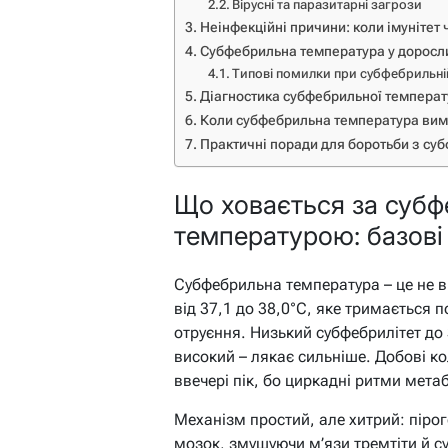
Вірусні та паразитарні загрози
Неінфекційні причини: коли імунітет
Субфебрильна температура у дорослих
Типові помилки при субфебрильні
Діагностика субфебрильної температ
Коли субфебрильна температура вим
Практичні поради для боротьби з с
Що ховається за суб
температурою: базові
Субфебрильна температура – це не в
від 37,1 до 38,0°C, яке тримається п
отруєння. Низький субфебрилітет до 
високий – лякає сильніше. Добові к
ввечері пік, бо циркадні ритми мета
Механізм простий, але хитрий: пірог
мозок, змушуючи м’язи тремтіти й су