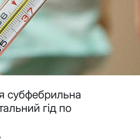
я субфебрильна
тальний гід по
в