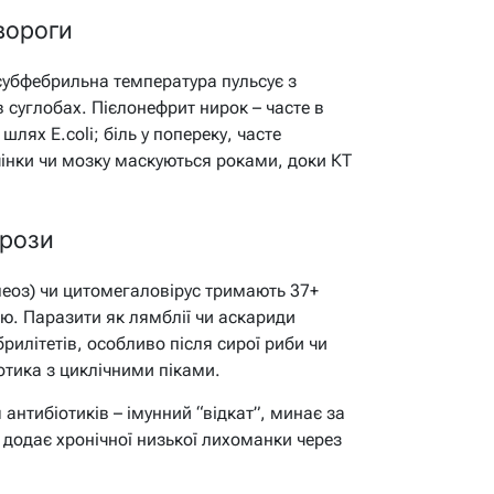
 вороги
субфебрильна температура пульсує з
 суглобах. Пієлонефрит нирок – часте в
шлях E.coli; біль у попереку, часте
чінки чи мозку маскуються роками, доки КТ
грози
леоз) чи цитомегаловірус тримають 37+
ю. Паразити як лямблії чи аскариди
илітетів, особливо після сирої риби чи
отика з циклічними піками.
 антибіотиків – імунний “відкат”, минає за
 додає хронічної низької лихоманки через