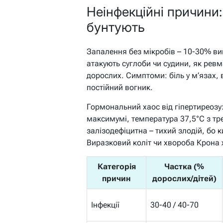
Неінфекційні причини:
бунтують
Запалення без мікробів – 10-30% вип
атакують суглоби чи судини, як ревм
дорослих. Симптоми: біль у м’язах,
постійний вогник.
Гормональний хаос від гіпертиреозу
максимумі, температура 37,5°C з тр
залізодефіцитна – тихий злодій, бо 
Виразковий коліт чи хвороба Крона 
Категорія
Частка (%
причин
дорослих/дітей)
Інфекції
30-40 / 40-70