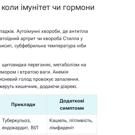
 коли імунітет чи гормони
адків. Аутоімунні хвороби, де антитіла
атоїдний артрит чи хвороба Стилла у
 висип, субфебрильна температура ніби
: щитовидка переганяє, метаболізм на
емором і втратою ваги. Анемія
кисневий голод провокує запалення.
жеруть кишечник, додаючи діарею.
Додаткові
Приклади
симптоми
Туберкульоз,
Кашель, пітливість,
ендокардит, ВІЛ
лімфаденіт