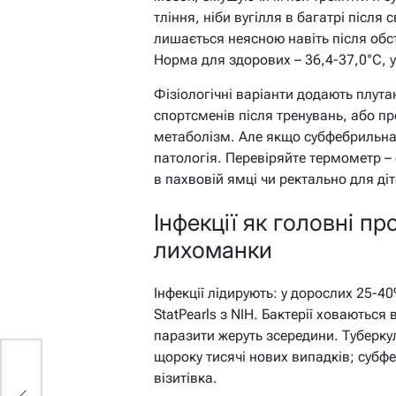
тління, ніби вугілля в багатрі після
лишається неясною навіть після обс
Норма для здорових – 36,4-37,0°C, у
Фізіологічні варіанти додають плутан
спортсменів після тренувань, або пр
метаболізм. Але якщо субфебрильна
патологія. Перевіряйте термометр – 
в пахвовій ямці чи ректально для діт
Інфекції як головні п
лихоманки
Інфекції лідирують: у дорослих 25-4
StatPearls з NIH. Бактерії ховаються
паразити жеруть зсередини. Туберкул
щороку тисячі нових випадків; субфе
візитівка.