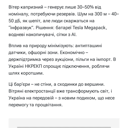
Вітер капризний – генерує лише 30–50% від
номіналу, потребуючи резервів. Шум на 300 м – 40–
50 дБ, як шепіт, але люди скаржаться на
“інфразвук”. Рішення: батареї Tesla Megapack,
водневі накопичувачі, сітки з AI.
Вплив на природу мінімізують: антипташині
датчики, офшорні зони. Економічно –
держпідтримка через аукціони, пільги на імпорт. В
Україні НКРЕКП спрощує підключення, роблячи
шлях коротшим.
Ці бар’єри – не стіни, а сходинки до вершини.
Вітряні електростанції вже трансформують світ, і
Україна на передовій – з новим подихом, що несе
перемогу та процвітання.