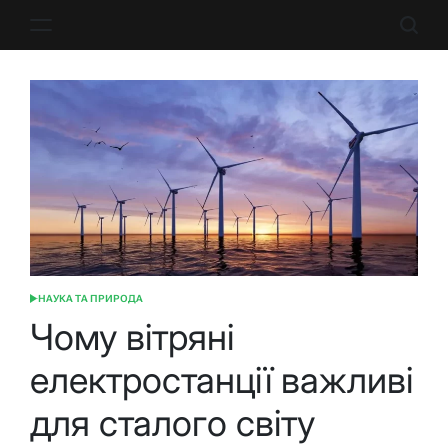
Перейти
до
вмісту
НАУКА ТА ПРИРОДА
ОПУБЛІКУВАТИ
У
Чому вітряні
електростанції важливі
для сталого світу