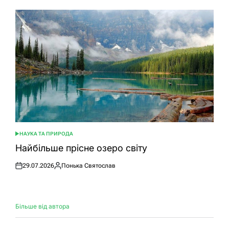
НАУКА ТА ПРИРОДА
ОПУБЛІКУВАТИ
У
Найбільше прісне озеро світу
29.07.2026
Понька Святослав
Оприлюднено
Опубліковано
Більше від автора