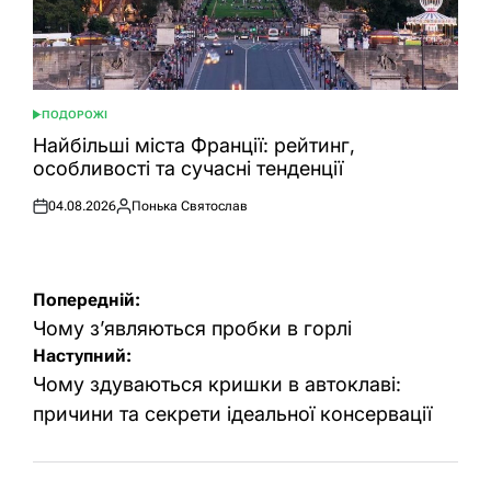
ПОДОРОЖІ
ОПУБЛІКУВАТИ
У
Найбільші міста Франції: рейтинг,
особливості та сучасні тенденції
04.08.2026
Понька Святослав
Оприлюднено
Опубліковано
Навігація
Попередній:
записів
Чому з’являються пробки в горлі
Наступний:
Чому здуваються кришки в автоклаві:
причини та секрети ідеальної консервації