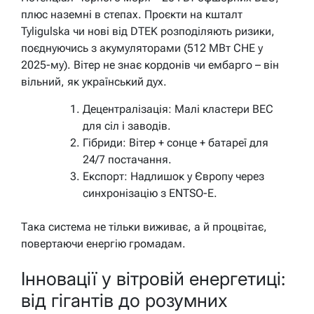
плюс наземні в степах. Проєкти на кшталт
Tyligulska чи нові від DTEK розподіляють ризики,
поєднуючись з акумуляторами (512 МВт СНЕ у
2025-му). Вітер не знає кордонів чи ембарго – він
вільний, як український дух.
Децентралізація: Малі кластери ВЕС
для сіл і заводів.
Гібриди: Вітер + сонце + батареї для
24/7 постачання.
Експорт: Надлишок у Європу через
синхронізацію з ENTSO-E.
Така система не тільки виживає, а й процвітає,
повертаючи енергію громадам.
Інновації у вітровій енергетиці:
від гігантів до розумних