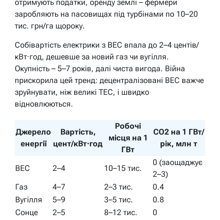
отримують податки, оренду землі – фермери
заробляють на пасовищах під турбінами по 10–20
тис. грн/га щороку.
Собівартість електрики з ВЕС впала до 2–4 центів/
кВт·год, дешевше за новий газ чи вугілля.
Окупність – 5–7 років, далі чиста вигода. Війна
прискорила цей тренд: децентралізовані ВЕС важче
зруйнувати, ніж великі ТЕС, і швидко
відновлюються.
Робочі
Джерело
Вартість,
CO2 на 1 ГВт/
місця на 1
енергії
цент/кВт·год
рік, млн т
ГВт
0 (заощаджує
ВЕС
2–4
10–15 тис.
2–3)
Газ
4–7
2–3 тис.
0.4
Вугілля
5–9
3–5 тис.
0.8
Сонце
2–5
8–12 тис.
0