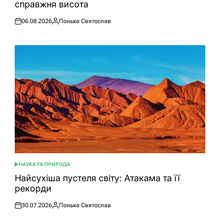
справжня висота
06.08.2026
Понька Святослав
Оприлюднено
Опубліковано
НАУКА ТА ПРИРОДА
ОПУБЛІКУВАТИ
У
Найсухіша пустеля світу: Атакама та її
рекорди
30.07.2026
Понька Святослав
Оприлюднено
Опубліковано