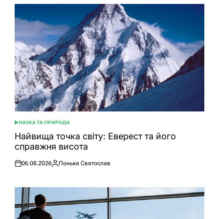
НАУКА ТА ПРИРОДА
ОПУБЛІКУВАТИ
У
Найвища точка світу: Еверест та його
справжня висота
06.08.2026
Понька Святослав
Оприлюднено
Опубліковано