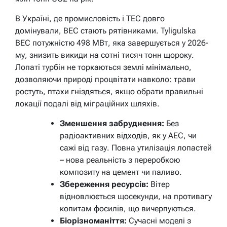
В Україні, де промисловість і ТЕС довго
домінували, ВЕС стають рятівниками. Tyligulska
ВЕС потужністю 498 МВт, яка завершується у 2026-
му, знизить викиди на сотні тисяч тонн щороку.
Лопаті турбін не торкаються землі мінімально,
дозволяючи природі процвітати навколо: трави
ростуть, птахи гніздяться, якщо обрати правильні
локації подалі від міграційних шляхів.
Зменшення забруднення:
Без
радіоактивних відходів, як у АЕС, чи
сажі від газу. Повна утилізація лопастей
– нова реальність з переробкою
композиту на цемент чи паливо.
Збереження ресурсів:
Вітер
відновлюється щосекунди, на противагу
копитам фосилів, що вичерпуються.
Біорізноманіття:
Сучасні моделі з