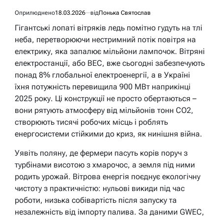
Оприлюднено
18.03.2026
від
Понька Святослав
Гігантські лопаті вітряків ледь помітно гудуть на тлі
неба, перетворюючи нестримний потік повітря на
електрику, яка запалює мільйони лампочок. Вітряні
електростанції, або ВЕС, вже сьогодні забезпечують
понад 8% глобальної електроенергії, а в Україні
їхня потужність перевищила 900 МВт наприкінці
2025 року. Ці конструкції не просто обертаються –
вони рятують атмосферу від мільйонів тонн CO2,
створюють тисячі робочих місць і роблять
енергосистеми стійкими до криз, як нинішня війна.
Уявіть поляну, де фермери пасуть корів поруч з
турбінами висотою з хмарочос, а земля під ними
родить урожай. Вітрова енергія поєднує екологічну
чистоту з практичністю: нульові викиди під час
роботи, низька собівартість після запуску та
незалежність від імпорту палива. За даними GWEC,