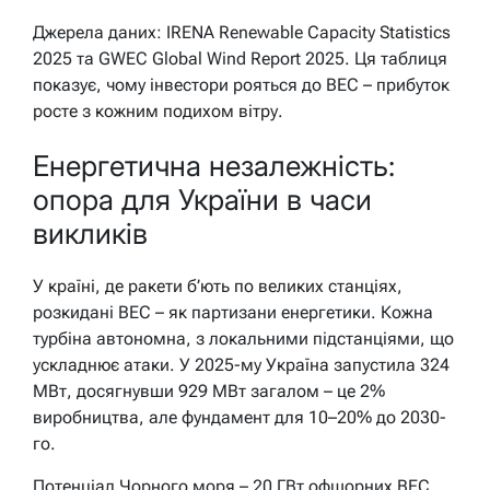
Джерела даних: IRENA Renewable Capacity Statistics
2025 та GWEC Global Wind Report 2025. Ця таблиця
показує, чому інвестори рояться до ВЕС – прибуток
росте з кожним подихом вітру.
Енергетична незалежність:
опора для України в часи
викликів
У країні, де ракети б’ють по великих станціях,
розкидані ВЕС – як партизани енергетики. Кожна
турбіна автономна, з локальними підстанціями, що
ускладнює атаки. У 2025-му Україна запустила 324
МВт, досягнувши 929 МВт загалом – це 2%
виробництва, але фундамент для 10–20% до 2030-
го.
Потенціал Чорного моря – 20 ГВт офшорних ВЕС,