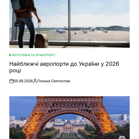
ЛОГІСТИКА ТА ТРАНСПОРТ
ОПУБЛІКУВАТИ
У
Найближчі аеропорти до України у 2026
році
05.08.2026
Понька Святослав
Оприлюднено
Опубліковано