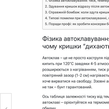
Фізика автоклавування: тиск, темпер
Здування кришок відразу після авток
Справжній бомбаж: коли здута кришка
Типові помилки при автоклавуванні, 
Поради профі: як зробити консерви 
Фізика автоклавування
чому кришки “дихают
Автоклав – це не просто каструля пі
кипить при 120°C завдяки 4-5 атмос
розширюється з нагріванням, тиск р
повітряний зазор (1-2 см) нагріваєт
хоче вирватися на свободу. Ззовні 
не так – бунт гарантований.
Ось таблиця залежності тиску від т
автоклаві – орієнтуйтеся на термоме
обману.