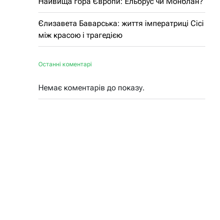
Найвища гора Європи: Ельбрус чи Монблан?
Єлизавета Баварська: життя імператриці Сісі
між красою і трагедією
Останні коментарі
Немає коментарів до показу.