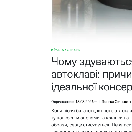
ЇЖА ТА КУЛІНАРІЯ
ОПУБЛІКУВАТИ
У
Чому здуваютьс
автоклаві: прич
ідеальної консер
Оприлюднено
18.03.2026
від
Понька Святосла
Коли після багатогодинного автокла
тушонкою чи овочами, а кришки на н
образи, серце стискається. Це класи
господиням: здута кришка в автокла