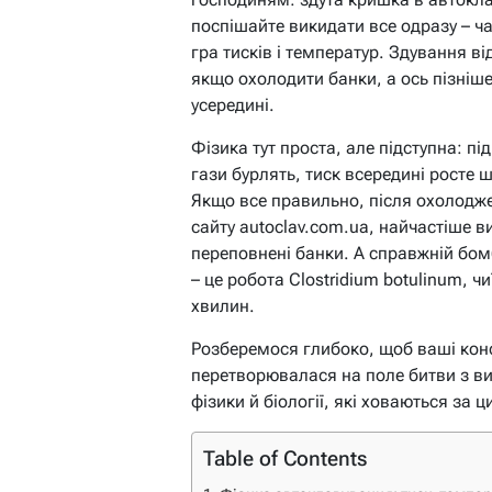
поспішайте викидати все одразу – ча
гра тисків і температур. Здування в
якщо охолодити банки, а ось пізніш
усередині.
Фізика тут проста, але підступна: пі
гази бурлять, тиск всередині росте 
Якщо все правильно, після охолодже
сайту autoclav.com.ua, найчастіше в
переповнені банки. А справжній бом
– це робота Clostridium botulinum, 
хвилин.
Розберемося глибоко, щоб ваші конс
перетворювалася на поле битви з в
фізики й біології, які ховаються за
Table of Contents