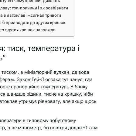
атура і чому кришки “дихають”
лаву: топ-причини і як розпізнати
 в автоклаві – сигнал тривоги
які призводять до здутих кришок
без здутих кришок назавжди
: тиск, температура і
ь”
д тиском, а мініатюрний вулкан, де вода
ферам. Закон Гей-Люссака тут панує: газ
осте пропорційно температурі. У банку
ься швидше рідини, тисне на кришку, ніби
автоклав утримує рівновагу, але якщо щось
емператури в типовому побутовому
тр, а не манометр, бо повітря додає +1 атм