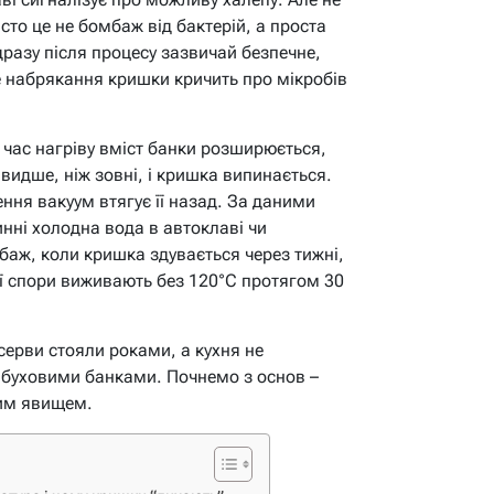
сто це не бомбаж від бактерій, а проста
ідразу після процесу зазвичай безпечне,
е набрякання кришки кричить про мікробів
д час нагріву вміст банки розширюється,
швидше, ніж зовні, і кришка випинається.
ння вакуум втягує її назад. За даними
инні холодна вода в автоклаві чи
баж, коли кришка здувається через тижні,
чиї спори виживають без 120°C протягом 30
ерви стояли роками, а кухня не
ибуховими банками. Почнемо з основ –
 цим явищем.