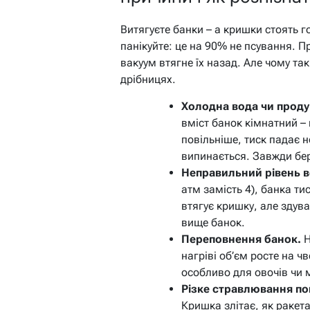
Витягуєте банки – а кришки стоять г
панікуйте: це на 90% не псування. П
вакуум втягне їх назад. Але чому та
дрібницях.
Холодна вода чи проду
вміст банок кімнатний –
повільніше, тиск падає 
випинається. Завжди бері
Неправильний рівень в
атм замість 4), банка ти
втягує кришку, але здува
вище банок.
Переповнення банок.
Н
нагріві об’єм росте на ч
особливо для овочів чи 
Різке стравлювання пов
Кришка злітає, як ракета