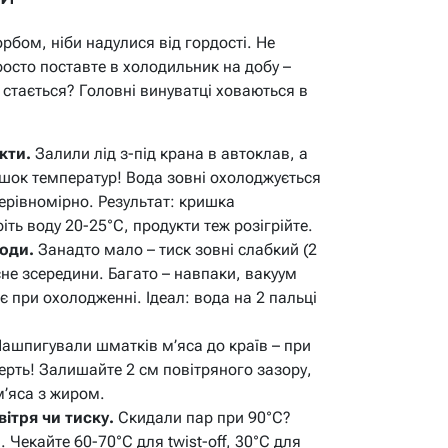
орбом, ніби надулися від гордості. Не
росто поставте в холодильник на добу –
к стається? Головні винуватці ховаються в
кти.
Залили лід з-під крана в автоклав, а
 шок температур! Вода зовні охолоджується
нерівномірно. Результат: кришка
ть воду 20-25°C, продукти теж розігрійте.
оди.
Занадто мало – тиск зовні слабкий (2
сне зсередини. Багато – навпаки, вакуум
є при охолодженні. Ідеал: вода на 2 пальці
ашпигували шматків м’яса до країв – при
верть! Залишайте 2 см повітряного зазору,
м’яса з жиром.
ітря чи тиску.
Скидали пар при 90°C?
. Чекайте 60-70°C для twist-off, 30°C для