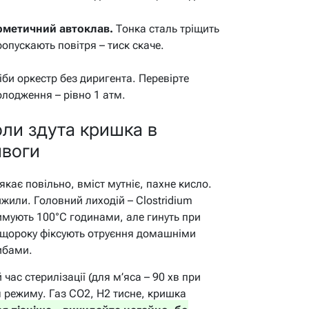
рметичний автоклав.
Тонка сталь тріщить
опускають повітря – тиск скаче.
би оркестр без диригента. Перевірте
олодження – рівно 1 атм.
ли здута кришка в
ивоги
кає повільно, вміст мутніє, пахне кисло.
вижили. Головний лиходій –
Clostridium
имують 100°C годинами, але гинуть при
ні щороку фіксують отруєння домашніми
ибами.
ас стерилізації (для м’яса – 90 хв при
 режиму. Газ CO2, H2 тисне, кришка