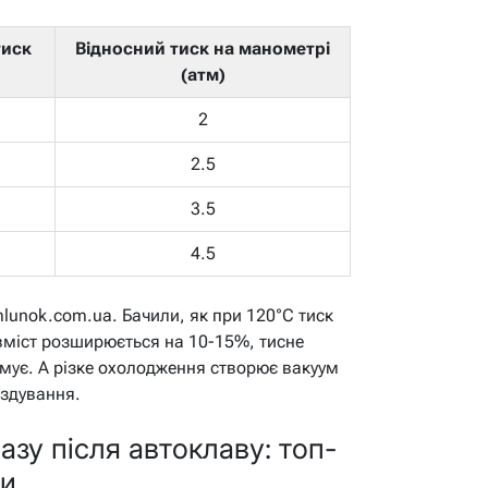
тиск
Відносний тиск на манометрі
(атм)
2
2.5
3.5
4.5
mlunok.com.ua. Бачили, як при 120°C тиск
вміст розширюється на 10-15%, тисне
имує. А різке охолодження створює вакуум
 здування.
зу після автоклаву: топ-
ти