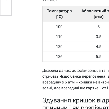
Температура
Абсолютний 
(°C)
(атм)
100
3
110
3.5
120
4.5
126
5.5
Джерела даних: autoclav.com.ua та 
стрибає? Якщо банка переповнена, 
всередину з 6 атм – кришка не витр
зовні, але всередині ще гаряче – от і
Здування кришок відра
причини і як розпізна