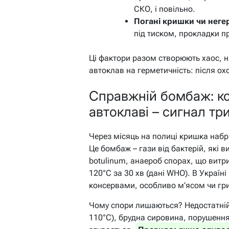
СКО, і повільно.
Погані кришки чи неге
під тиском, прокладки пр
Ці фактори разом створюють хаос, ні
автоклав на герметичність: після ох
Справжній бомбаж: ко
автоклаві – сигнал тр
Через місяць на полиці кришка набря
Це бомбаж – гази від бактерій, які 
botulinum
, анаероб спорах, що витр
120°C за 30 хв (дані WHO). В Украї
консервами, особливо м’ясом чи гр
Чому спори лишаються? Недостатній ч
110°C), брудна сировина, порушення