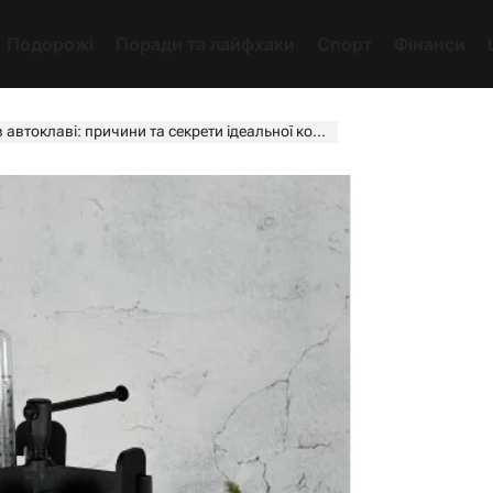
Подорожі
Поради та лайфхаки
Спорт
Фінанси
оклаві: причини та секрети ідеальної консервації