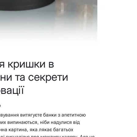
я кришки в
ини та секрети
вації
в
вування витягуєте банки з апетитною
их випинаються, ніби надулися від
чна картина, яка лякає багатьох
ві сигналізує про можливу халепу. Але не