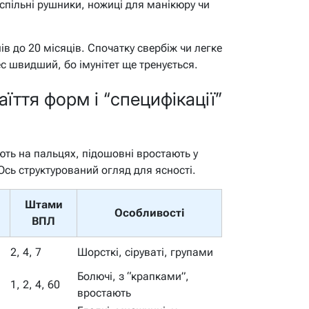
спільні рушники, ножиці для манікюру чи
ів до 20 місяців. Спочатку свербіж чи легке
ес швидший, бо імунітет ще тренується.
їття форм і “специфікації”
ють на пальцях, підошовні вростають у
 Ось структурований огляд для ясності.
Штами
Особливості
ВПЛ
2, 4, 7
Шорсткі, сіруваті, групами
Болючі, з “крапками”,
1, 2, 4, 60
вростають