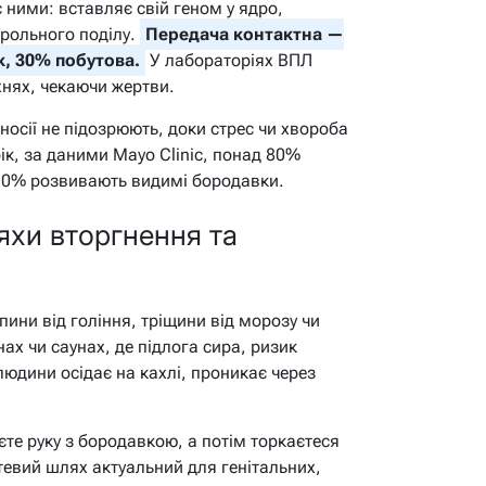
є ними: вставляє свій геном у ядро,
трольного поділу.
Передача контактна —
, 30% побутова.
У лабораторіях ВПЛ
нях, чекаючи жертви.
носії не підозрюють, доки стрес чи хвороба
ік, за даними Mayo Clinic, понад 80%
10% розвивають видимі бородавки.
яхи вторгнення та
ни від гоління, тріщини від морозу чи
нах чи саунах, де підлога сира, ризик
ї людини осідає на кахлі, проникає через
єте руку з бородавкою, а потім торкаєтеся
тевий шлях актуальний для генітальних,