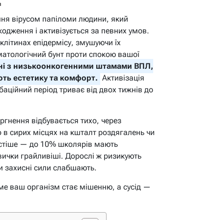
в
ня вірусом папіломи людини, який
кодження і активізується за певних умов.
клітинах епідермісу, змушуючи їх
матологічний бунт проти спокою вашої
ані з низькоонкогенними штамами ВПЛ,
ють естетику та комфорт.
Активізація
баційний період триває від двох тижнів до
оргнення відбувається тихо, через
о в сирих місцях на кшталт роздягалень чи
астіше — до 10% школярів мають
вички грайливіші. Дорослі ж ризикують
ли захисні сили слабшають.
ме ваш організм стає мішенню, а сусід —