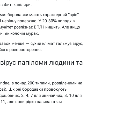
 забиті капіляри.
ми: бородавки мають характерний “зріз”
і нерівну поверхню. У 20-30% випадків
імунітет розпізнає ВПЛ і нищить. Але якщо
и, як колонія мурах.
одавок менше — сухий клімат гальмує вірус,
 його розпросторення.
 вірус папіломи людини та
ridae, з понад 200 типами, розділеними на
зові). Шкірні бородавки провокують
дошовних, 2, 4, 7 для звичайних, 3, 10 для
 11, але вони рідко називаються