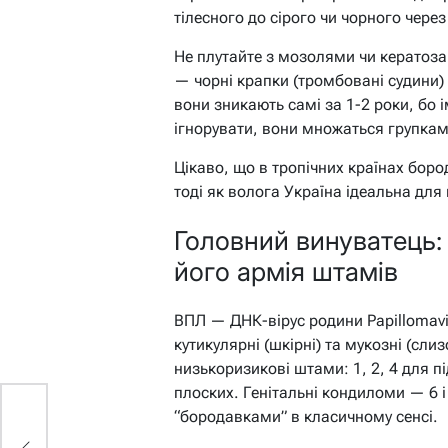
тілесного до сірого чи чорного через
Не плутайте з мозолями чи кератоза
— чорні крапки (тромбовані судини) 
вони зникають самі за 1-2 роки, бо 
ігнорувати, вони множаться групкам
Цікаво, що в тропічних країнах бор
тоді як волога Україна ідеальна для
Головний винуватець:
його армія штамів
ВПЛ — ДНК-вірус родини Papillomavi
кутикулярні (шкірні) та мукозні (сли
низькоризикові штами: 1, 2, 4 для пі
плоских. Генітальні кондиломи — 6 і
“бородавками” в класичному сенсі.