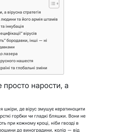
, а вірусна стратегія
 людини та його армія штамів
та інкубація
ецифікації” вірусів
ть” бородавки, інші — ні
одавками
до лазера
ірусного нашестя
раїні та глобальні зміни
 просто нарости, а
я шкіри, де вірус змушує кератиноцити
ткі горбки чи гладкі бляшки. Вони не
ть при кожному кроці, ніби гвозді в
орошини до виноградини, колір — від