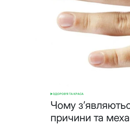
ЗДОРОВ'Я ТА КРАСА
ОПУБЛІКУВАТИ
У
Чому з’являютьс
причини та мех