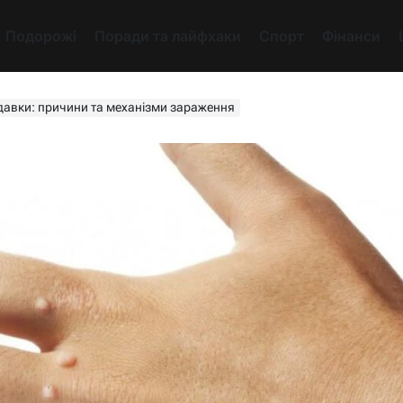
Подорожі
Поради та лайфхаки
Спорт
Фінанси
давки: причини та механізми зараження