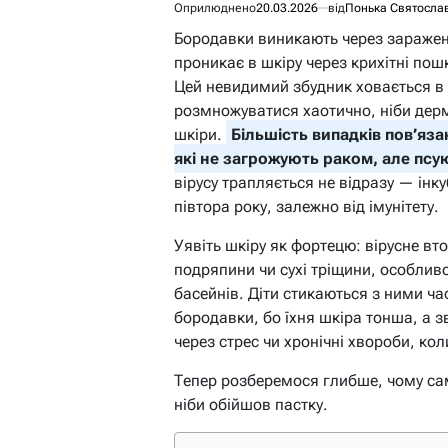
Оприлюднено
20.03.2026
від
Понька Святосла
Бородавки виникають через заражен
проникає в шкіру через крихітні пош
Цей невидимий збудник ховається в 
розмножуватися хаотично, ніби дер
шкіри.
Більшість випадків пов’яз
які не загрожують раком, але псу
вірусу трапляється не відразу — інку
півтора року, залежно від імунітету.
Уявіть шкіру як фортецю: вірусне вт
подряпини чи сухі тріщини, особлив
басейнів. Діти стикаються з ними ч
бородавки, бо їхня шкіра тонша, а з
через стрес чи хронічні хвороби, ко
Тепер розберемося глибше, чому са
ніби обійшов пастку.