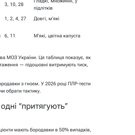
Гладкі, множинні, у
3, 10, 28
підлітків
1, 2, 4, 27
Довгі, м’які
и
6, 11
М’які, цвітна капуста
ова МОЗ України. Ця таблиця показує, як
нтаження — підошовні витримують тиск,
 бородавки з гноєм. У 2026 році ПЛР-тести
и обрати тактику.
 одні “притягують”
цієнти мають бородавки в 50% випадків,