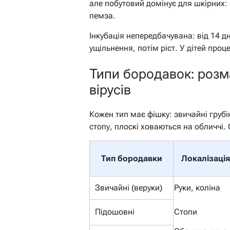
але побутовий домінує для шкірних: 
пемза.
Інкубація непередбачувана: від 14 дн
ущільнення, потім ріст. У дітей проц
Типи бородавок: розма
вірусів
Кожен тип має фішку: звичайні грубі
стопу, плоскі ховаються на обличчі.
Тип бородавки
Локалізація
Звичайні (веруки)
Руки, коліна
Підошовні
Стопи