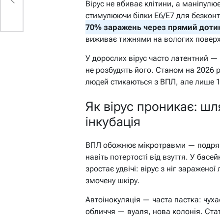
Вірус не вбиває клітини, а маніпулю
стимулюючи білки E6/E7 для безкон
70% заражень через прямий дотик
виживає тижнями на вологих поверх
У дорослих вірус часто латентний — 
не розбудять його. Станом на 2026 р
людей стикаються з ВПЛ, але лише 
Як вірус проникає: шл
інкубація
ВПЛ обожнює мікротравми — подряпи
навіть потертості від взуття. У басей
зростає удвічі: вірус з ніг заражено
змочену шкіру.
Автоінокуляція — часта пастка: чуха
обличчя — вуаля, нова колонія. Ста