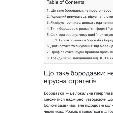
Table of Contents
Що таке бородавки: не просто нарости
Головний винуватець: вірус папіломи
Як вірус проникає: шляхи вторгнення 
Типи бородавок: розмаїття форм і “сп
Фактори ризику: чому одні “притягую
Типові помилки в боротьбі з бор
Діагностика та лікування: від мазей 
Профілактика: будні правила проти в
Тренди 2026: вакцинація від ВПЛ в Ук
Що таке бородавки: не
вірусна стратегія
Бородавки — це локальна гіперплазі
множитися надмірно, утворюючи шорс
болючі зазвичай, але підошовні колю
черевиках. Розмір варіюється від г