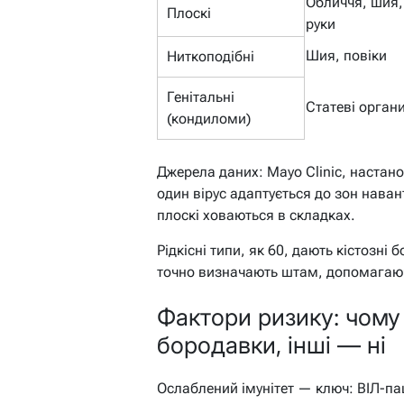
Обличчя, шия,
Плоскі
руки
Шия, повіки
Ниткоподібні
Генітальні
Статеві орган
(кондиломи)
Джерела даних: Mayo Clinic, настан
один вірус адаптується до зон нава
плоскі ховаються в складках.
Рідкісні типи, як 60, дають кістозні
точно визначають штам, допомагаюч
Фактори ризику: чому
бородавки, інші — ні
Ослаблений імунітет — ключ: ВІЛ-па