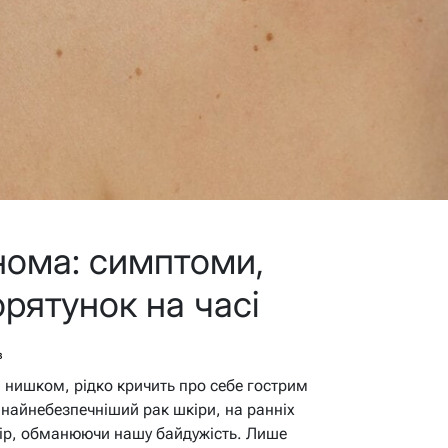
нома: симптоми,
орятунок на часі
в
я нишком, рідко кричить про себе гострим
найнебезпечніший рак шкіри, на ранніх
лір, обманюючи нашу байдужість. Лише