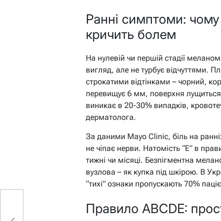
Ранні симптоми: чому
кричить болем
На нулевій чи першій стадії меланом
вигляд, але не турбує відчуттями. 
строкатими відтінками – чорний, кор
перевищує 6 мм, поверхня лущиться 
виникає в 20-30% випадків, кровотеча
дерматолога.
За даними Mayo Clinic, біль на ранні
не чіпає нерви. Натомість “E” в пра
тижні чи місяці. Безпігментна мела
вузлова – як купка під шкірою. В Укра
“тихі” ознаки пропускають 70% пацієн
Правило ABCDE: прос