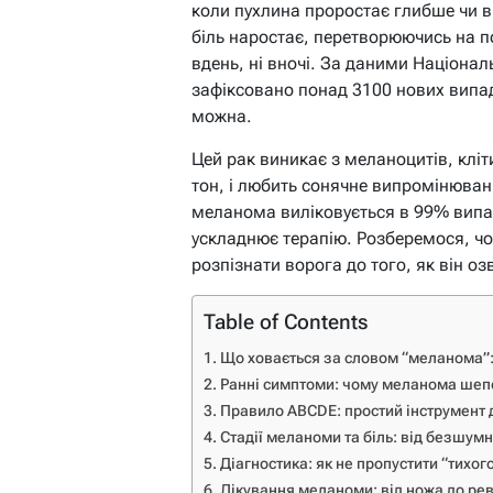
коли пухлина проростає глибше чи в
біль наростає, перетворюючись на по
вдень, ні вночі. За даними Націонал
зафіксовано понад 3100 нових випад
можна.
Цей рак виникає з меланоцитів, клі
тон, і любить сонячне випромінюва
меланома виліковується в 99% випадк
ускладнює терапію. Розберемося, чом
розпізнати ворога до того, як він о
Table of Contents
Що ховається за словом “меланома”:
Ранні симптоми: чому меланома шепо
Правило ABCDE: простий інструмент 
Стадії меланоми та біль: від безшумн
Діагностика: як не пропустити “тихог
Лікування меланоми: від ножа до рев