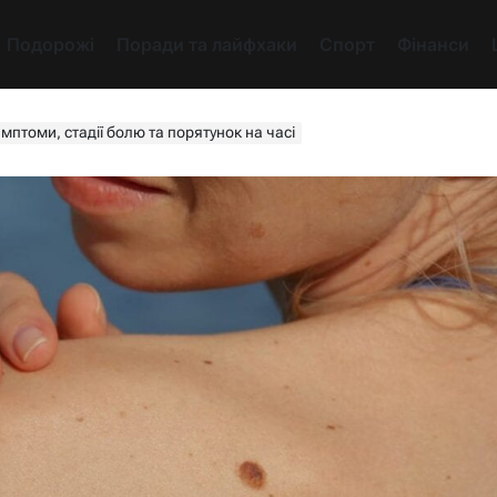
Подорожі
Поради та лайфхаки
Спорт
Фінанси
птоми, стадії болю та порятунок на часі