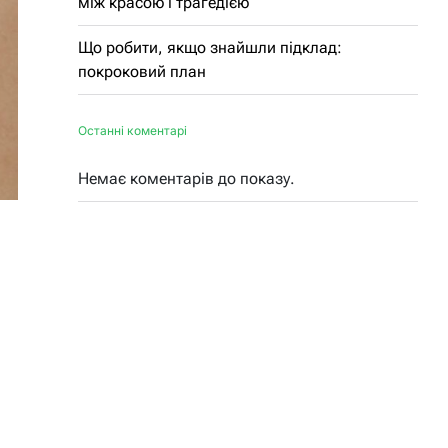
між красою і трагедією
Що робити, якщо знайшли підклад:
покроковий план
Останні коментарі
Немає коментарів до показу.