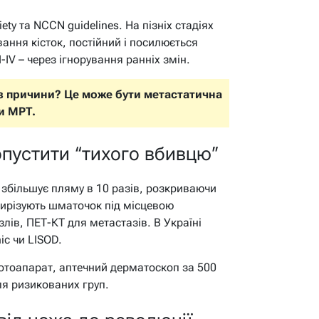
ty та NCCN guidelines. На пізніх стадіях
вання кісток, постійний і посилюється
II-IV – через ігнорування ранніх змін.
без причини? Це може бути метастатична
и МРТ.
опустити “тихого вбивцю”
 збільшує пляму в 10 разів, розкриваючи
 вирізують шматочок під місцевою
злів, ПЕТ-КТ для метастазів. В Україні
ic чи LISOD.
отоапарат, аптечний дерматоскоп за 500
для ризикованих груп.