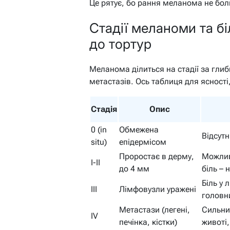
Це рятує, бо рання меланома не бол
Стадії меланоми та бі
до тортур
Меланома ділиться на стадії за гли
метастазів. Ось таблиця для ясності,
Стадія
Опис
0 (in
Обмежена
Відсутн
situ)
епідермісом
Проростає в дерму,
Можлив
I-II
до 4 мм
біль – н
Біль у 
III
Лімфовузли уражені
головн
Метастази (легені,
Сильний
IV
печінка, кістки)
животі,