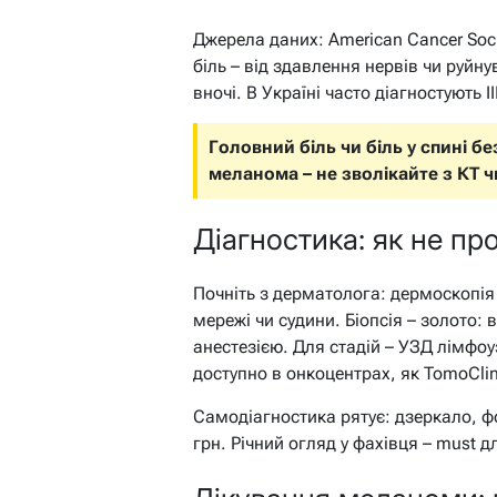
Джерела даних: American Cancer Socie
біль – від здавлення нервів чи руйну
вночі. В Україні часто діагностують I
Головний біль чи біль у спині 
меланома – не зволікайте з КТ ч
Діагностика: як не пр
Почніть з дерматолога: дермоскопія
мережі чи судини. Біопсія – золото:
анестезією. Для стадій – УЗД лімфоу
доступно в онкоцентрах, як TomoClin
Самодіагностика рятує: дзеркало, ф
грн. Річний огляд у фахівця – must 