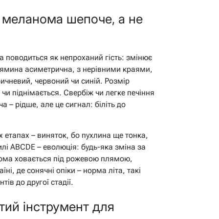
 меланома шепоче, а не
а поводиться як непроханий гість: змінює
Плямина асиметрична, з нерівними краями,
ичневий, червоний чи синій. Розмір
чи піднімається. Свербіж чи легке печіння
 – рідше, але це сигнал: біліть до
х етапах – виняток, бо пухлина ще тонка,
вилі ABCDE – еволюція: будь-яка зміна за
нома ховається під рожевою плямою,
їні, де сонячні опіки – норма літа, такі
тів до другої стадії.
тий інструмент для