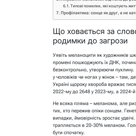
Типові помилки, які коштують жит
Профілактика: сонце як друг, а не кат
Що ховається за слов
родимки до загрози
Уявіть меланоцити як художників ш
промені пошкоджують їх ДНК, почин
безконтрольно, утворюючи пухлину. 
у чоловіків чи ногах у жінок – там, 
Україні щороку хвороба вражає тисячі
2022-му до 2648 у 2023-му, а 2024-
Не всяка пляма – меланома, але риз
тих, хто пережив опіки сонцем. Гене
випадки, ймовірність зростає удвічі
трапляється в 20-30% меланом. Голо
бути спочатку.