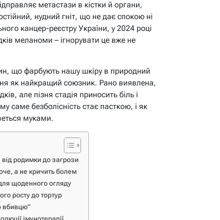
ідправляє метастази в кістки й органи,
стійний, нудний гніт, що не дає спокою ні
ьного канцер-реєстру України, у 2024 році
ків меланоми – ігнорувати це вже не
тин, що фарбують нашу шкіру в природний
ння як найкращий союзник. Рано виявлена,
ів, але пізня стадія приносить біль і
у саме безболісність стає пасткою, і як
зветься муками.
 від родимки до загрози
че, а не кричить болем
для щоденного огляду
ого росту до тортур
о вбивцю”
олюції імунотерапії