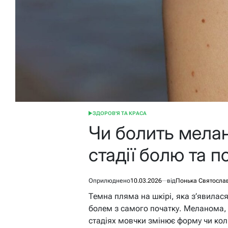
ЗДОРОВ'Я ТА КРАСА
ОПУБЛІКУВАТИ
У
Чи болить мела
стадії болю та п
Оприлюднено
10.03.2026
від
Понька Святосла
Темна пляма на шкірі, яка з’явилас
болем з самого початку. Меланома, 
стадіях мовчки змінює форму чи ко