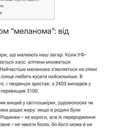
тя
а
ом “меланома”: від
кіри, що малюють наш загар. Коли УФ-
ається хаос: клітини множаться
Найчастіше меланома з’являється на спині
де сонце любить кусати найсильніше. В
, і тенденція зростає: з 2403 випадків у
й перевищив 3100.
ик вищий у світлошкірих, рудоволосих чи
тика додає жару: якщо в родині були
. Родимки – не вороги, але їх переродження
вне – не чекати болю, бо його може й не