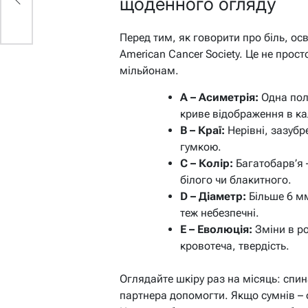
щоденного огляду
Перед тим, як говорити про біль, ос
American Cancer Society. Це не прост
мільйонам.
A – Асиметрія:
Одна пол
криве відображення в ка
B – Краї:
Нерівні, зазубре
гумкою.
C – Колір:
Багатобарв’я 
білого чи блакитного.
D – Діаметр:
Більше 6 мм
теж небезпечні.
E – Еволюція:
Зміни в ро
кровотеча, твердість.
Оглядайте шкіру раз на місяць: спина, 
партнера допомогти. Якщо сумнів – 