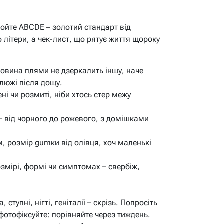
войте ABCDE – золотий стандарт від
о літери, а чек-лист, що рятує життя щороку
овина плями не дзеркалить іншу, наче
люжі після дощу.
ні чи розмиті, ніби хтось стер межу
– від чорного до рожевого, з домішками
, розмір gumки від олівця, хоч маленькі
змірі, формі чи симптомах – свербіж,
ступні, нігті, геніталії – скрізь. Попросіть
фотофіксуйте: порівняйте через тиждень.