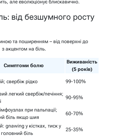
ить, але еволюціонує блискавично.
ль: від безшумного росту
биною та поширенням – від поверхні до
 з акцентом на біль.
Виживаність
Симптоми болю
(5 років)
ій; свербіж рідко
99-100%
ий легкий свербіж/печіння;
90-95%
і
лімфоузлах при пальпації;
60-70%
ий біль якщо шия
: gnawing у кістках, тиск у
25-35%
 головний біль