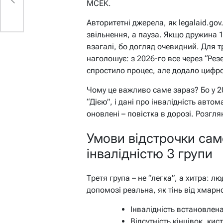
МСЕК.
Авторитетні джерела, як legalaid.gov
звільнення, а пауза. Якщо дружина 1
взагалі, бо догляд очевидний. Для тр
наголошує: з 2026-го все через “Рез
спростило процес, але додало цифро
Чому це важливо саме зараз? Бо у 2
“Дією”, і дані про інвалідність авто
оновлені – повістка в дорозі. Розгля
Умови відстрочки сам
інвалідністю 3 групи
Третя група – не “легка”, а хитра: л
допомозі реальна, як тінь від хмарн
Інвалідність встановлен
Відсутність кінцівок, кис