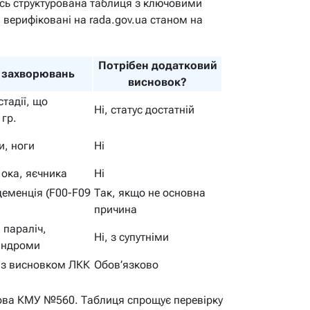
ось структурована таблиця з ключовими
верифіковані на rada.gov.ua станом на
Потрібен додатковий
 захворювань
висновок?
стадії, що
Ні, статус достатній
 гр.
и, ноги
Ні
 ока, яєчника
Ні
деменція (F00-F09
Так, якщо не основна
причина
 параліч,
Ні, з супутніми
синдроми
. з висновком ЛКК
Обов’язково
нова КМУ №560. Таблиця спрощує перевірку