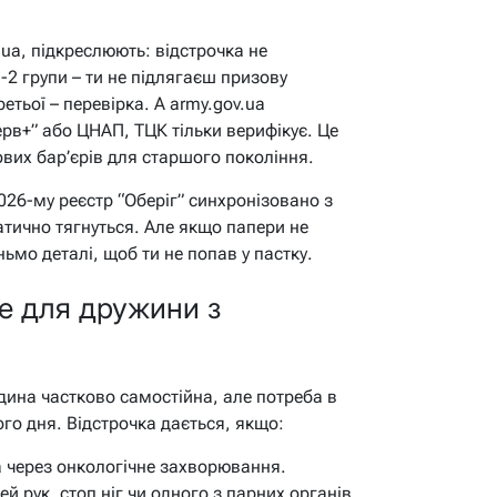
.ua, підкреслюють: відстрочка не
-2 групи – ти не підлягаєш призову
етьої – перевірка. А army.gov.ua
ерв+” або ЦНАП, ТЦК тільки верифікує. Це
вих бар’єрів для старшого покоління.
026-му реєстр “Оберіг” синхронізовано з
матично тягнуться. Але якщо папери не
ньмо деталі, щоб ти не попав у пастку.
е для дружини з
юдина частково самостійна, але потреба в
ого дня. Відстрочка дається, якщо:
а через онкологічне захворювання.
тей рук, стоп ніг чи одного з парних органів