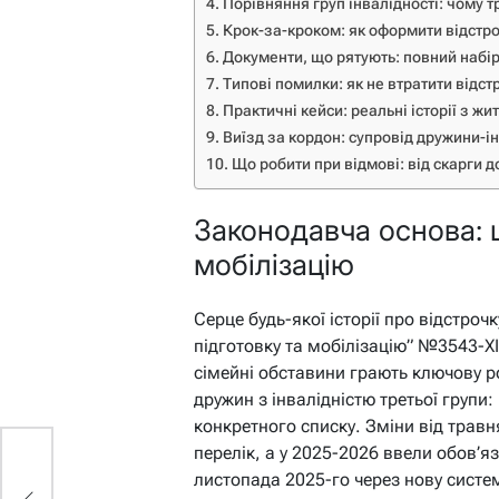
Порівняння груп інвалідності: чому т
Крок-за-кроком: як оформити відстро
Документи, що рятують: повний набі
Типові помилки: як не втратити відст
Практичні кейси: реальні історії з жи
Виїзд за кордон: супровід дружини-і
Що робити при відмові: від скарги д
Законодавча основа: 
мобілізацію
Серце будь-якої історії про відстроч
підготовку та мобілізацію” №3543-XII
сімейні обставини грають ключову ро
дружин з інвалідністю третьої групи:
конкретного списку. Зміни від трав
перелік, а у 2025-2026 ввели обов’яз
листопада 2025-го через нову систем