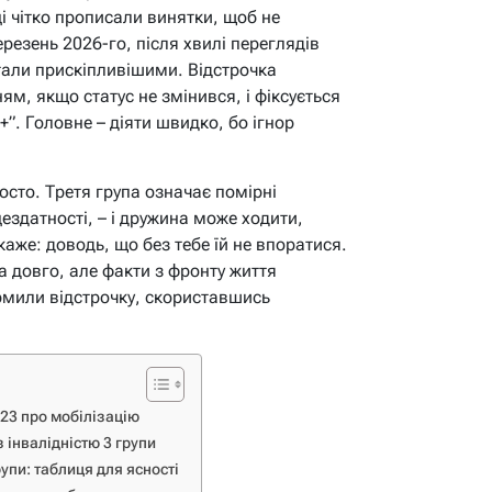
і чітко прописали винятки, щоб не
ерезень 2026-го, після хвилі переглядів
тали прискіпливішими. Відстрочка
ям, якщо статус не змінився, і фіксується
в+”. Головне – діяти швидко, бо ігнор
осто. Третя група означає помірні
ездатності, – і дружина може ходити,
аже: доводь, що без тебе їй не впоратися.
 довго, але факти з фронту життя
ормили відстрочку, скориставшись
23 про мобілізацію
 інвалідністю 3 групи
упи: таблиця для ясності