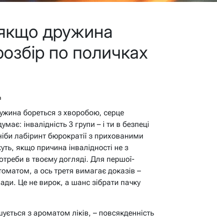
 якщо дружина
 розбір по поличках
в
ружина бореться з хворобою, серце
умає: інвалідність 3 групи – і ти в безпеці
 ніби лабіринт бюрократії з прихованими
ть, якщо причина інвалідності не з
отреби в твоєму догляді. Для першої-
томатом, а ось третя вимагає доказів –
лади. Це не вирок, а шанс зібрати пачку
ується з ароматом ліків, – повсякденність