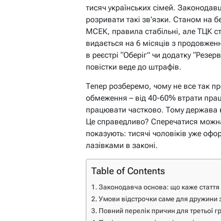
тисяч українських сімей. Законодавц
розривати такі зв’язки. Станом на б
МСЕК, правила стабільні, але ТЦК с
видається на 6 місяців з продовженн
в реєстрі “Оберіг” чи додатку “Резер
повістки веде до штрафів.
Тепер розберемо, чому не все так пр
обмеження – від 40-60% втрати прац
працювати частково. Тому держава к
Це справедливо? Сперечатися можна
показують: тисячі чоловіків уже оф
лазівками в законі.
Table of Contents
Законодавча основа: що каже стаття 
Умови відстрочки саме для дружини з
Повний перелік причин для третьої гр