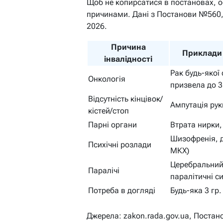
Щоб не копирсатися в постановах, 
причинами. Дані з Постанови №560, 
2026.
Причина
Приклади
інвалідності
Рак будь-якої 
Онкологія
призвела до 3
Відсутність кінцівок/
Ампутація рук
кістей/стоп
Парні органи
Втрата нирки,
Шизофренія, 
Психічні розлади
МКХ)
Церебральний
Паралічі
паралітичні 
Потреба в догляді
Будь-яка 3 гр
Джерела: zakon.rada.gov.ua, Поста