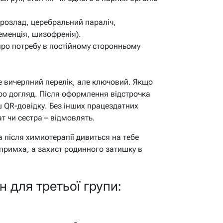
й розлад, церебральний параліч,
еменція, шизофренія).
ро потребу в постійному сторонньому
е вичерпний перелік, але ключовий. Якщо
про догляд. Після оформлення відстрочка
ш QR-довідку. Без інших працездатних
ат чи сестра – відмовлять.
а після химиотерапії дивиться на тебе
 примха, а захист родинного затишку в
 для третьої групи: