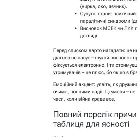
(нирка, око, яєчник).
Супутні стани: психічни
паралітичні синдроми (д
Висновок МСЕК чи ЛКК п
догляді.
Перед списком варто нагадати: це н
діагноз не пасує – шукай висновок 
фіксується електронно, і ти отримує
утримувачів – це плюс, бо якщо є бр
Емоційний акцент: уявіть, як дружин
очима, повними надії. Ці умови – не
часи, коли війна краде все.
Повний перелік причин
таблиця для ясності