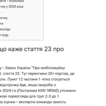
ретя – особлива
чку у 2026 році
р
рочку
ття
нваліда
о суду
що каже стаття 23 про
ку – Закон України “Про мобілізаційну
, стаття 23. Тут перелічено 20+ підстав, де
ль. Пункт 12 частини 1 чітко стосується
 відстрочка йде, якщо хвороба з
ня 2024-го (Постанова КМУ №560) уточнили
кові переогляди для груп 2-3 до 1
у оцінки – експертні команди замість