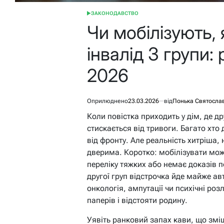
ЗАКОНОДАВСТВО
ОПУБЛІКУВАТИ
У
Чи мобілізують,
інвалід 3 групи:
2026
Оприлюднено
23.03.2026
від
Понька Святосла
Коли повістка приходить у дім, де д
стискається від тривоги. Багато хто д
від фронту. Але реальність хитріша,
дверима. Коротко: мобілізувати можу
переліку тяжких або немає доказів п
другої груп відстрочка йде майже ав
онкологія, ампутації чи психічні роз
паперів і відстояти родину.
Уявіть ранковий запах кави, що зміш