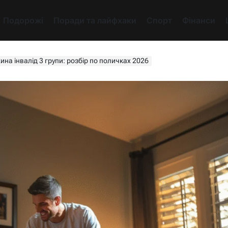
Подорожі
Поради та лайфхаки
Спорт
Фінанси
ина інвалід 3 групи: розбір по поличках 2026